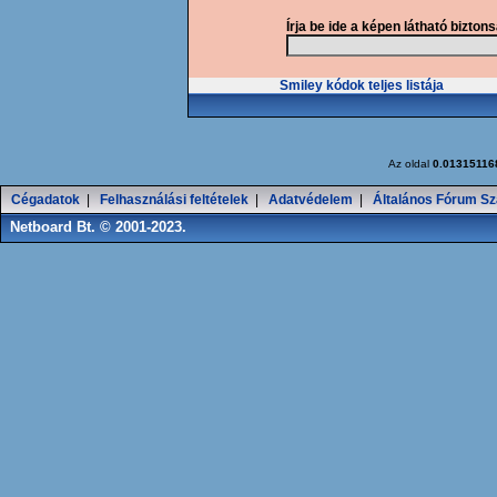
Írja be ide a képen látható bizton
Smiley kódok teljes listája
Az oldal
0.01315116
Cégadatok
|
Felhasználási feltételek
|
Adatvédelem
|
Általános Fórum Sz
Netboard Bt. © 2001-2023.