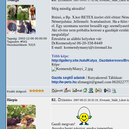
83.
SMargit
Elküldve: 2007-10-01 17:32:08,
Elveszett_Talált_Látott k
Még mindíg aktuális!
Brúnó, a Bp. X.ker BETEX üzelet elöl eltünt Ném
Németjuhász. Jellemzői: Ivartalanított. Ha a füle
el. Egy szemtanu szerint beszállt egy személyautób
Aki elvitte nem próbálta keresni a gazdáját ezidá
megtalálja!
Értesítést az alábbi helyekre vár:
Tagság: 2002-12-06 00:00:00
Tagszám: #541
Dr.Kormendyné 06-20-358-8449
Hozzászólások: 5315
E-mail:
kormendymanyi@citromail.hu
Több képe:
http://gallery.site.hu/u/Kutya_Gazdakereses/
Képe:
Gazda segitő adatok
/ Kutyakereső Táblázat:
http://w-pets.hu
slimargit@gmail.com
06202277
Kiváló dolgozó
82.
Hárpia
Elküldve: 2007-09-25 20:35:19,
Elveszett_Talált_Látott k
Gazdi megvan!
Anyuka berni pásztor, apuka ismeretlen.