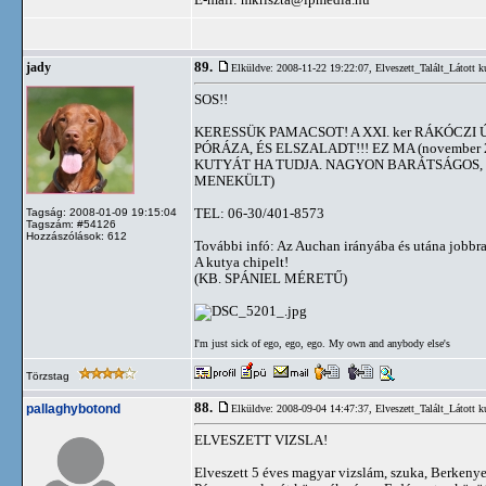
89.
jady
Elküldve: 2008-11-22 19:22:07,
Elveszett_Talált_Látott k
SOS!!
KERESSÜK PAMACSOT! A XXI. ker RÁKÓCZ
PÓRÁZA, ÉS ELSZALADT!!! EZ MA (november 2
KUTYÁT HA TUDJA. NAGYON BARÁTSÁGOS,
MENEKÜLT)
TEL: 06-30/401-8573
Tagság: 2008-01-09 19:15:04
Tagszám: #54126
Hozzászólások: 612
További infó: Az Auchan irányába és utána jobbra 
A kutya chipelt!
(KB. SPÁNIEL MÉRETŰ)
I'm just sick of ego, ego, ego. My own and anybody else's
Törzstag
88.
pallaghybotond
Elküldve: 2008-09-04 14:47:37,
Elveszett_Talált_Látott k
ELVESZETT VIZSLA!
Elveszett 5 éves magyar vizslám, szuka, Berkenye (