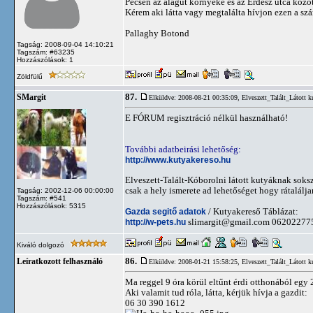
Pécsen az alagút környéke és az Erdész utca között
Kérem aki látta vagy megtalálta hívjon ezen a 
Pallaghy Botond
Tagság: 2008-09-04 14:10:21
Tagszám: #63235
Hozzászólások: 1
Zöldfülű
87.
SMargit
Elküldve: 2008-08-21 00:35:09,
Elveszett_Talált_Látott k
E FÓRUM regisztráció nélkül használható!
További adatbeirási lehetőség:
http://www.kutyakereso.hu
Elveszett-Talált-Kóborolni látott kutyáknak soks
csak a hely ismerete ad lehetőséget hogy rátalálj
Tagság: 2002-12-06 00:00:00
Tagszám: #541
Hozzászólások: 5315
Gazda segitő adatok
/ Kutyakereső Táblázat:
http://w-pets.hu
slimargit@gmail.com
06202277
Kiváló dolgozó
86.
Leíratkozott felhasználó
Elküldve: 2008-01-21 15:58:25,
Elveszett_Talált_Látott k
Ma reggel 9 óra körül eltűnt érdi otthonából egy 
Aki valamit tud róla, látta, kérjük hívja a gazdit:
06 30 390 1612