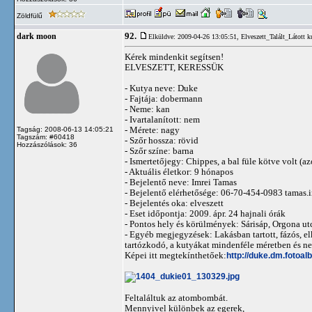
Zöldfülű
92.
dark moon
Elküldve: 2009-04-26 13:05:51,
Elveszett_Talált_Látott k
Kérek mindenkit segítsen!
ELVESZETT, KERESSÜK
- Kutya neve: Duke
- Fajtája: dobermann
- Neme: kan
- Ivartalanított: nem
- Mérete: nagy
Tagság: 2008-06-13 14:05:21
Tagszám: #60418
- Szőr hossza: rövid
Hozzászólások: 36
- Szőr színe: barna
- Ismertetőjegy: Chippes, a bal füle kötve volt (az
- Aktuális életkor: 9 hónapos
- Bejelentő neve: Imrei Tamas
- Bejelentő elérhetősége: 06-70-454-0983
tamas.
- Bejelentés oka: elveszett
- Eset időpontja: 2009. ápr. 24 hajnali órák
- Pontos hely és körülmények: Sárisáp, Orgona ut
- Egyéb megjegyzések: Lakásban tartott, fázós, e
tartózkodó, a kutyákat mindenféle méretben és n
Képei itt megtekínthetőek:
http://duke.dm.fotoal
Feltaláltuk az atombombát.
Mennyivel különbek az egerek,