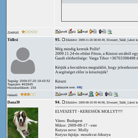
Zöldfülű
95.
Tüllcsi
Elküldve: 2009-11-26 08:00:49,
Elveszett_Talált_Látott k
Még mindig keresik Pollit!
2009.11.24-én eltűnt Fóton, a Kinizsi utcából egy
Gazdi elérhetősége: Varga Tibor +36703398498 
Kérjük a becsületes megtalálót, hogy jelentkezze
A segítséget előre is köszönjük!
Kriszti
Tagság: 2006-07-20 19:43:52
Tagszám: #32845
[válaszok erre:
]
Hozzászólások: 154
#96
Haladó
94.
Dana30
Elküldve: 2009-08-18 09:46:08,
Elveszett_Talált_Látott k
ELVESZETT - KERESSÜK MOLLYT!!!!
Város: Budapest
Mikor: 2009-08-17 - este
Kutyus neve: Molly
Kutyus fajtája: moszkvai őrkutya