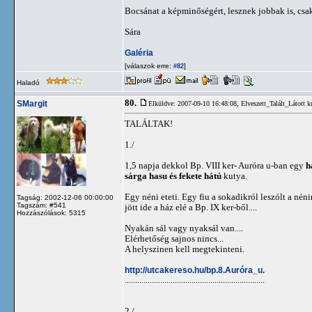
Bocsánat a képminőségért, lesznek jobbak is, csa
Sára
Galéria
[válaszok erre:
]
#82
Haladó
80.
SMargit
Elküldve: 2007-09-10 16:48:08,
Elveszett_Talált_Látott k
TALÁLTAK!
1./
1,5 napja dekkol Bp. VIII ker- Auróra u-ban egy
h
sárga hasu és fekete hátú
kutya.
Egy néni eteti. Egy fiu a sokadikról leszólt a nén
Tagság: 2002-12-06 00:00:00
Tagszám: #541
jött ide a ház elé a Bp. IX ker-ből....
Hozzászólások: 5315
Nyakán sál vagy nyaksál van....
Elérhetőség sajnos nincs...
A helyszinen kell megtekinteni.
http://utcakereso.hu/bp.8.Auróra_u.
...................................................................
2./