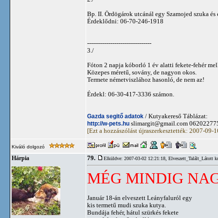
Bp. II. Ördögárok utcánál egy Szamojed szuka és 
Érdeklődni: 06-70-246-1918
---------------------------------
3./
Fóton 2 napja kóborló 1 év alatti fekete-fehér mel
Közepes méretű, sovány, de nagyon okos.
Termete németviszlához hasonló, de nem az!
Érdekl: 06-30-417-3336 számon.
Gazda segitő adatok
/ Kutyakereső Táblázat:
http://w-pets.hu
slimargit@gmail.com
06202277
[Ezt a hozzászólást újraszerkesztették: 2007-09-
Kiváló dolgozó
79.
Hárpia
Elküldve: 2007-03-02 12:21:18,
Elveszett_Talált_Látott k
MÉG MINDIG NAG
Január 18-án elveszett Leányfaluról egy
kis termetű mudi szuka kutya.
Bundája fehér, hátul szürkés fekete