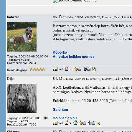
85.
bobezac
Elküldve: 2007-11-08 15:37:23,
Elveszett_Talált_Látott k
Pusztazámoron, a szeméttelep környékén két, 4 hó
ordas, a másik világosabb.
(nem hiszem, hogy keresnék őket... inkább kitettn
A befogásban, szállításban tudok segíteni. (067
Kóborka
Amerikai bulldog mentés
Tagság: 2003-04-09 00:00:00
Tagszám: #2248
Hozzászólások: 2494
Kiváló dolgozó
84.
Dijon
Elküldve: 2007-10-13 10:06:48,
Elveszett_Talált_Látott k
A XX. kerületben, a HÉV állomásnál találtak egy f
barátságos, kedves. Nyakában barna színű bőrnyakö
Érdeklődni lehet: 06-20-458-8926 (Törökné, Ildi
Galériám
Bouvier.lap.hu
Tagság: 2002-11-28 00:00:00
Tagszám: #473
Hozzászólások: 7096