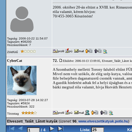
2006. október 20-án eltünt a XVIII. ker. Rimaszom
róla valamit, kérem hívjon:
70/455-3065 Köszönöm!
Tagság: 2006-10-22 11:54:07
Tagszám: #36200
Hozzászólások: 7
Zöldfülű
72.
CyberCat
Elküldve: 2006-10-13 13:09:05,
Elveszett_Talált_Látott k
A Szombathely melletti Torony faluból eltűnt FÜL
Mivel nem volt szökős, de elég szép kutya, valósz
füle belsejében daganatszerű csomók vannak, amik 
A gazdik hirdetést adtak fel a helyi újságban és a
bárki megtud róla valamit, hívja Horváth Henriet
Tagság: 2003-07-28 14:32:27
Tagszám: #5924
Hozzászólások: 322
Törzstag
Elveszett_Talált_Látott kutyák
(üzenet:
96
,
www.elveszettkutyak.potlo.hu
)
Lista:
Ké
/ 4