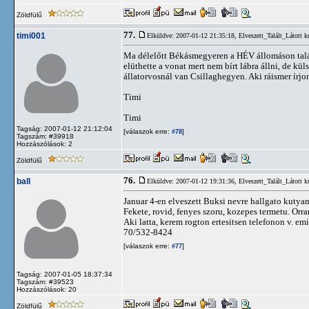
Zöldfülű
77.
timi001
Elküldve: 2007-01-12 21:35:18,
Elveszett_Talált_Látott k
Ma délelőtt Békásmegyeren a HÉV állomáson talált
elüthette a vonat mert nem bírt lábra állni, de kü
állatorvosnál van Csillaghegyen. Aki ráismer írjo
Timi
Timi
Tagság: 2007-01-12 21:12:04
[válaszok erre:
]
#78
Tagszám: #39918
Hozzászólások: 2
Zöldfülű
76.
ball
Elküldve: 2007-01-12 19:31:36,
Elveszett_Talált_Látott k
Januar 4-en elveszett Buksi nevre hallgato kutya
Fekete, rovid, fenyes szoru, kozepes termetu. Orra
Aki latta, kerem rogton ertesitsen telefonon v. em
70/532-8424
[válaszok erre:
]
#77
Tagság: 2007-01-05 18:37:34
Tagszám: #39523
Hozzászólások: 20
Zöldfülű