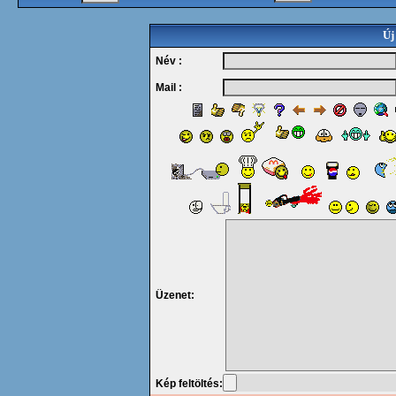
Új
Név :
Mail :
Üzenet:
Kép feltöltés: