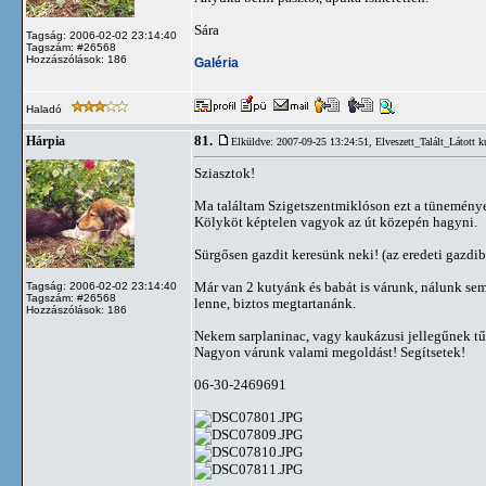
Sára
Tagság: 2006-02-02 23:14:40
Tagszám: #26568
Hozzászólások: 186
Galéria
Haladó
81.
Hárpia
Elküldve: 2007-09-25 13:24:51,
Elveszett_Talált_Látott k
Sziasztok!
Ma találtam Szigetszentmiklóson ezt a tüneményes
Kölyköt képtelen vagyok az út közepén hagyni.
Sürgősen gazdit keresünk neki! (az eredeti gazd
Már van 2 kutyánk és babát is várunk, nálunk 
Tagság: 2006-02-02 23:14:40
Tagszám: #26568
lenne, biztos megtartanánk.
Hozzászólások: 186
Nekem sarplaninac, vagy kaukázusi jellegűnek t
Nagyon várunk valami megoldást! Segítsetek!
06-30-2469691