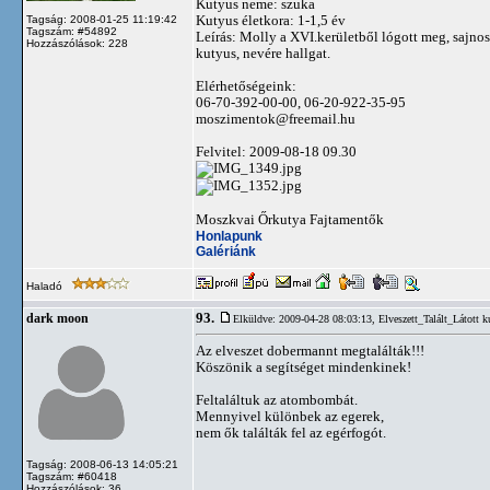
Kutyus neme: szuka
Kutyus életkora: 1-1,5 év
Tagság: 2008-01-25 11:19:42
Tagszám: #54892
Leírás: Molly a XVI.kerületből lógott meg, sajno
Hozzászólások: 228
kutyus, nevére hallgat.
Elérhetőségeink:
06-70-392-00-00, 06-20-922-35-95
moszimentok@freemail.hu
Felvitel: 2009-08-18 09.30
Moszkvai Őrkutya Fajtamentők
Honlapunk
Galériánk
Haladó
93.
dark moon
Elküldve: 2009-04-28 08:03:13,
Elveszett_Talált_Látott k
Az elveszet dobermannt megtalálták!!!
Köszönik a segítséget mindenkinek!
Feltaláltuk az atombombát.
Mennyivel különbek az egerek,
nem ők találták fel az egérfogót.
Tagság: 2008-06-13 14:05:21
Tagszám: #60418
Hozzászólások: 36