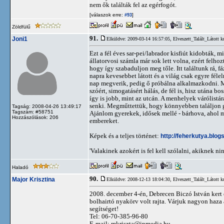
nem ők találták fel az egérfogót.
[válaszok erre:
]
#93
Zöldfülű
91.
Joni1
Elküldve: 2009-03-14 16:57:05,
Elveszett_Talált_Látott k
Ezt a fél éves sar-pei/labrador kisfiút kidobták, 
állatorvosi számla már sok lett volna, ezért felh
hogy így szabaduljon meg tőle. Itt találtunk rá, f
napra kevesebbet látott és a világ csak egyre féle
nap megverik, pedig ő próbálna alkalmazkodni. 
szóért, simogatásért hálás, de fél is, hisz utána bo
így is jobb, mint az utcán. A menhelyek várólistá
senki. Megműttettük, hogy könnyebben találjon ga
Tagság: 2008-04-26 13:49:17
Tagszám: #58751
Ajánlom gyerekek, idősek mellé - bárhova, ahol me
Hozzászólások: 206
embereket.
Képek és a teljes történet:
http://feherkutya.blog
'Valakinek azokért is fel kell szólalni, akiknek ni
Haladó
90.
Major Krisztina
Elküldve: 2008-12-13 18:04:30,
Elveszett_Talált_Látott k
2008. december 4-én, Debrecen Biczó István kert é
bolhairtó nyakörv volt rajta. Várjuk nagyon haza 
segítséget!
Tel: 06-70-385-96-80
E-mail:
mkriszta@ipmedia.hu