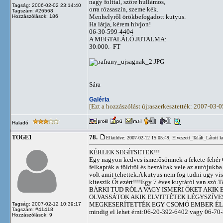
nagy folttal, szőre hullámos,
Tagság: 2006-02-02 23:14:40
orra rózsaszín, szeme kék.
Tagszám: #26568
Menhelyről örökbefogadott kutyus.
Hozzászólások: 186
Ha látja, kérem hívjon!
06-30-599-4404
A MEGTALÁLÓ JUTALMA:
30.000.- FT
Sára
Galéria
[Ezt a hozzászólást újraszerkesztették: 2007-03-
Haladó
78.
TOGE1
Elküldve: 2007-02-12 15:05:49,
Elveszett_Talált_Látott k
KÉRLEK SEGÍTSETEK!!!
Egy nagyon kedves ismerősömnek a fekete-fehér 
felkapták a földről és beszáltak vele az autójukba
volt amit tehettek.A kutyus nem fog tudni ugy vi
kiteszik Őt ezért!!!!Egy 7 éves kuytáról van szó.
BÁRKI TUD RÓLA VAGY ISMERI ŐKET AKIK 
OLVASSÁTOK AKIK ELVITTÉTEK LÉGYSZÍVE
MEGKESERÍTETTÉK EGY CSOMÓ EMBER ÉLE
Tagság: 2007-02-12 10:39:17
Tagszám: #41418
mindig el lehet érni:06-20-392-6402 vagy 06-70
Hozzászólások: 9