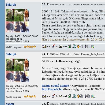
75.
SMargit
Elküldve: 2006-11-15 22:08:05,
Elveszett_Talált_Látott k
2006.11.12-én Taksonyban elveszett 1 éves, félh
Chipje van, ami nem a mi nevünkön van, hanem fe
Alberszki Mihály, és Ő Kiskunfélegyházán lakik.
A chip száma: 348098100047556.
Nem a szokásos helyen van bent a chip, hanem egy
lejjebb csúszva. Nagyon barátságos, játszós, bújó
Szeretnénk, ha az adatbázisukba be tudnák tenni, 
A telefonszám, amelyen mindig elérhetőek vagy
Tagság: 2002-12-06 00:00:00
Tagszám: #541
[Ezt a hozzászólást újraszerkesztették: 2014-02-
Hozzászólások: 5315
Kiváló dolgozó
74.
SMargit
Elküldve: 2006-11-01 11:56:01,
Elveszett_Talált_Látott k
S.O.S -ben kellene a segítség!
Most szóltak, hogy 3 napja egy közeli bokorban á
Labrador jellegű, fekete, rövid szőrű, kb 2 -3 hóna
Tudna rajtuk valaki segíteni, hogy ne kelljen ot
Bejelentők elérhetősége: 06-1-274-7750 Laukó c
Gazda segitő adatok
/ Kutyakereső Táblázat:
Tagság: 2002-12-06 00:00:00
Tagszám: #541
http://w-pets.hu
slimargit@gmail.com
06202277
Hozzászólások: 5315
Kiváló dolgozó
73.
csomi
Elküldve: 2006-10-25 08:54:13,
Elveszett_Talált_Látott k