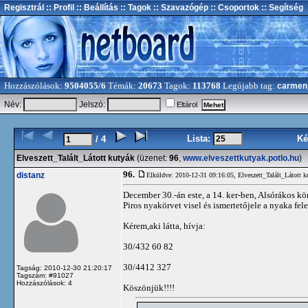
Regisztrál
:: Profil
:: Beállítás
:: Tagok
:: Szavazógép
:: Csoportok
:: Segítség
Hozzászólások:
9504055/6
Témák:
20673
Tagok:
113768
Legújabb tag:
carmen
Név:
Jelszó:
Eltárol
Lista:
Ké
/ 4
Elveszett_Talált_Látott kutyák
(üzenet:
96
,
www.elveszettkutyak.potlo.hu
)
96.
distanz
Elküldve: 2010-12-31 09:16:05,
Elveszett_Talált_Látott k
December 30.-án este, a 14. ker-ben, Alsórákos kö
Piros nyakörvet visel és ismertetőjele a nyaka fele
Kérem,aki látta, hívja:
30/432 60 82
30/4412 327
Tagság: 2010-12-30 21:20:17
Tagszám: #91027
Hozzászólások: 4
Köszönjük!!!!