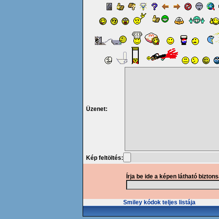
Üzenet:
Kép feltöltés:
Írja be ide a képen látható bizton
Smiley kódok teljes listája