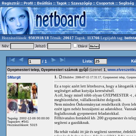
Regisztrál
:: Profil
:: Beállítás
:: Tagok
:: Szavazógép
:: Csoportok
:: Segítség
Hozzászólások:
9503918/18
Témák:
20617
Tagok:
113766
Legújabb tag:
batist
Név:
Jelszó:
Eltárol
Lista:
Ké
/ 1
Gyepmesteri telep, Gyepmesteri számok gyűjő
(üzenet:
1
,
www.elveszettku
1.
SMargit
Elküldve: 2006-07-15 17:31:17,
Gyepmesteri telep, Gyepme
Ez a topic azért lett létrehozva, hogy a látogat
segítséget adhat kutyája keresésénél.
A cél, hogy minél több olyan GYEPMESTER -t , 
megbízottként, vállalkozóként dolgozik.
Nem minden Önkormányzat rendelkezik ilyen lehe
ezért igen nehéz hozzájutni az adatokhoz. Vannak
foglalkoznak gyepmesteri feladatokkal.
Félhivatalos forrásból kb. 200 gyepmester és telep
Tagság: 2002-12-06 00:00:00
Tagszám: #541
segíteni a gazdáknak.
Hozzászólások: 5315
Ha tehát valaki itt jár és segíteni szeretne, érde