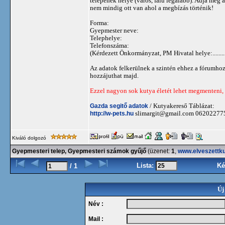
telepének helye (város, falu legalább). Adja meg 
nem mindig ott van ahol a megbízás történik!
Forma:
Gyepmester neve:
Telephelye:
Telefonszáma:
(Kérdezett Önkormányzat, PM Hivatal helye:...............
Az adatok felkerülnek a szintén ehhez a fórumho
hozzájuthat majd.
Ezzel nagyon sok kutya életét lehet megmenteni, 
Gazda segitő adatok
/ Kutyakereső Táblázat:
http://w-pets.hu
slimargit@gmail.com
06202277
Kiváló dolgozó
Gyepmesteri telep, Gyepmesteri számok gyűjő
(üzenet:
1
,
www.elveszettku
Lista:
Ké
/ 1
Új
Név :
Mail :