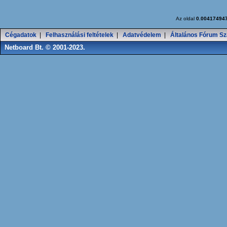
Az oldal
0.00417494
Cégadatok
|
Felhasználási feltételek
|
Adatvédelem
|
Általános Fórum Sz
Netboard Bt. © 2001-2023.