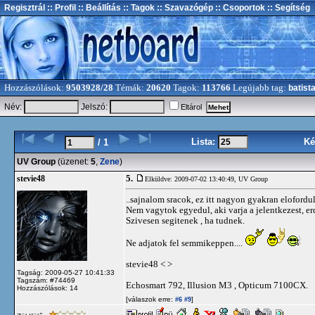
Regisztrál
:: Profil
:: Beállítás
:: Tagok
:: Szavazógép
:: Csoportok
:: Segítség
Hozzászólások:
9503928/28
Témák:
20620
Tagok:
113766
Legújabb tag:
batist
Név:
Jelszó:
Eltárol
Lista:
Ké
/ 1
UV Group
(üzenet:
5
,
Zene
)
5.
stevie48
Elküldve: 2009-07-02 13:40:49,
UV Group
..sajnalom sracok, ez itt nagyon gyakran elofordul
Nem vagytok egyedul, aki varja a jelentkezest, er
Szivesen segitenek , ha tudnek.
Ne adjatok fel semmikeppen....
stevie48 < >
Tagság: 2009-05-27 10:41:33
Tagszám: #74469
Echosmart 792, Illusion M3 , Opticum 7100CX.
Hozzászólások: 14
[válaszok erre:
]
#6
#9