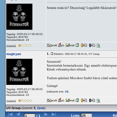
Semmi reakció? Disznóság! Legalább fikázzatok
Tagság: 2005-03-17 08:28:03
Tagszám: #16793
Hozzászólások: 23
Zöldfülű
1.
magicyan
Elküldve: 2005-03-17 08:45:45,
UV Group
Sziasztok!
Szeretnénk bemutatkozni. Egy amatőr elektropun
Kérek véleményeket rólunk.
Tudom ajánlani Mocskos Szabó bácsi című szám
Grömpf
Tagság: 2005-03-17 08:28:03
[válaszok erre:
]
#4
Tagszám: #16793
Hozzászólások: 23
Zöldfülű
UV Group
(üzenet:
5
,
Zene
)
Lista:
Ké
/ 1