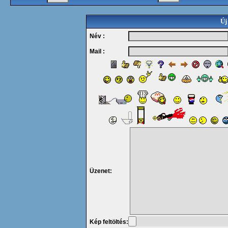
Új
Név :
Mail :
Üzenet:
Kép feltöltés: