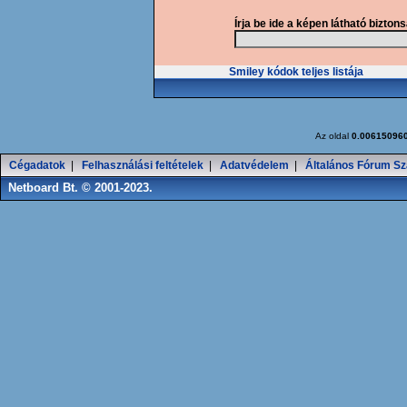
Írja be ide a képen látható bizton
Smiley kódok teljes listája
Az oldal
0.00615096
Cégadatok
|
Felhasználási feltételek
|
Adatvédelem
|
Általános Fórum Sz
Netboard Bt. © 2001-2023.