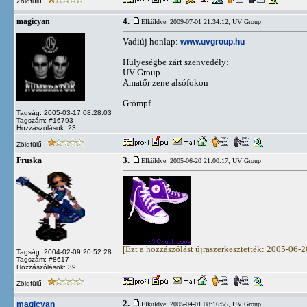
Zöldfülű
4.
magicyan
Elküldve: 2009-07-01 21:34:12,
UV Group
Vadiúj honlap:
www.uvgroup.hu
Hülyeségbe zárt szenvedély:
UV Group
Amatőr zene alsófokon
Grömpf
Tagság: 2005-03-17 08:28:03
Tagszám: #16793
Hozzászólások: 23
Zöldfülű
3.
Fruska
Elküldve: 2005-06-20 21:00:17,
UV Group
[Ezt a hozzászólást újraszerkesztették: 2005-06-
Tagság: 2004-02-09 20:52:28
Tagszám: #8617
Hozzászólások: 39
Zöldfülű
2.
magicyan
Elküldve: 2005-04-01 08:16:55,
UV Group