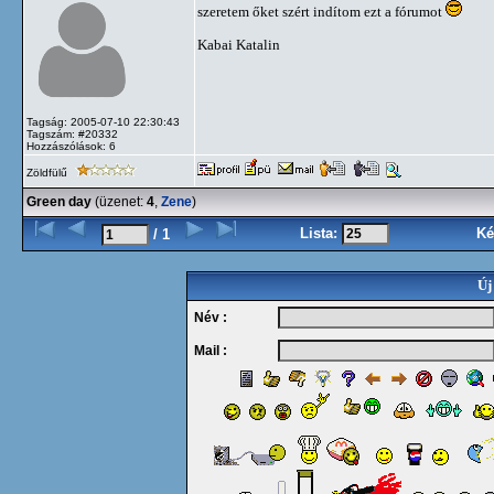
szeretem őket szért indítom ezt a fórumot
Kabai Katalin
Tagság: 2005-07-10 22:30:43
Tagszám: #20332
Hozzászólások: 6
Zöldfülű
Green day
(üzenet:
4
,
Zene
)
Lista:
Ké
/ 1
Új
Név :
Mail :