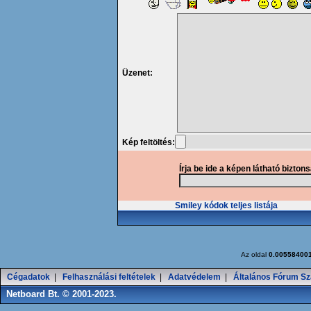
Üzenet:
Kép feltöltés:
Írja be ide a képen látható bizton
Smiley kódok teljes listája
Az oldal
0.00558400
Cégadatok
|
Felhasználási feltételek
|
Adatvédelem
|
Általános Fórum Sz
Netboard Bt. © 2001-2023.