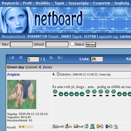
Regisztrál
:: Profil
:: Beállítás
:: Tagok
:: Szavazógép
:: Csoportok
:: Segítség
Hozzászólások:
9504097/10
Témák:
20683
Tagok:
113768
Legújabb tag:
carme
Név:
Jelszó:
Eltárol
Lista:
Ké
/ 1
Green day
(üzenet:
4
,
Zene
)
4.
Angiete
Elküldve: 2006-06-22 13:08:35,
Green day
Ez arra volt jó, hogy... arra... pedig az előbb az 
Tagság: 2005-08-12 13:18:14
Tagszám: #21145
Hozzászólások: 61
Kezdő