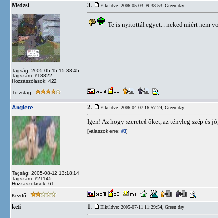
3.
Medzsi
Elküldve: 2006-05-03 09:38:53,
Green day
Te is nyitottál egyet... neked miért nem vol
Tagság: 2005-05-15 15:33:45
Tagszám: #18822
Hozzászólások: 422
Törzstag
2.
Angiete
Elküldve: 2006-04-07 16:57:24,
Green day
Igen! Az hogy szereted őket, az tényleg szép és jó
[válaszok erre:
]
#3
Tagság: 2005-08-12 13:18:14
Tagszám: #21145
Hozzászólások: 61
Kezdő
1.
keti
Elküldve: 2005-07-11 11:29:54,
Green day