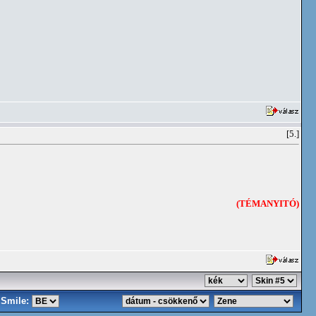
[5.]
(TÉMANYITÓ)
Smile: