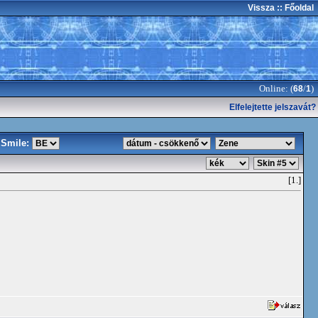
Vissza
:: Főoldal
Online: (
/
)
68
1
Elfelejtette jelszavát?
Smile:
[1.]