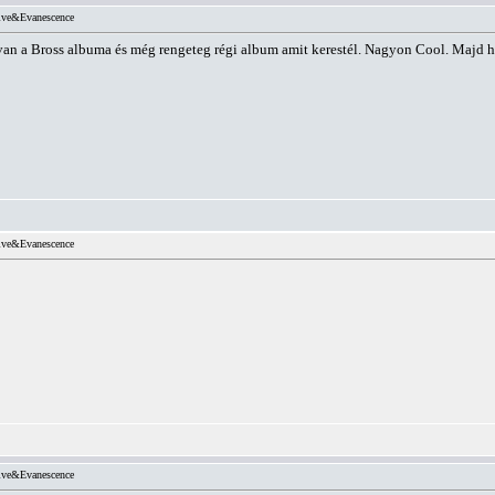
ve&Evanescence
 van a Bross albuma és még rengeteg régi album amit kerestél. Nagyon Cool. Majd hi
ve&Evanescence
ve&Evanescence