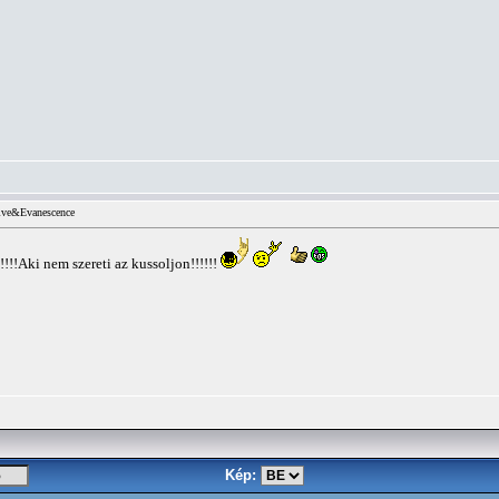
ve&Evanescence
!!!!Aki nem szereti az kussoljon!!!!!!
Kép: