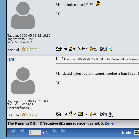
Moi mindenkinek!!!!!!!
Lili
Tagság: 2006-05-07 22:16:15
Tagszám: #30363
Hozzászólások: 2
Zöldfülű
1.
lare
Elküldve: 2006-05-08 12:03:51,
The Rasmus&Him&Negati
Mindenki írjon ide aki szereti ezeket a bandákat!!
Lili
Tagság: 2006-05-07 22:16:15
Tagszám: #30363
Hozzászólások: 2
Zöldfülű
The Rasmus&Him&Negative&Evanescence
(üzenet:
5
,
Zene
)
Lista:
/ 1