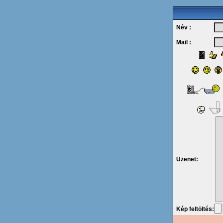
Név :
Mail :
Üzenet:
Kép feltöltés: