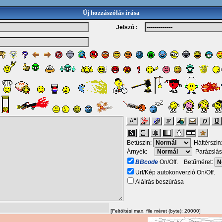
Új hozzászólás írása
Jelszó :
Betűszín:
Háttérszín
Árnyék:
Parázslás
BBcode
On/Off. Betűméret:
Url/Kép autokonverzió On/Off.
Aláírás beszúrása
[Feltöltési max. file méret (byte): 20000]