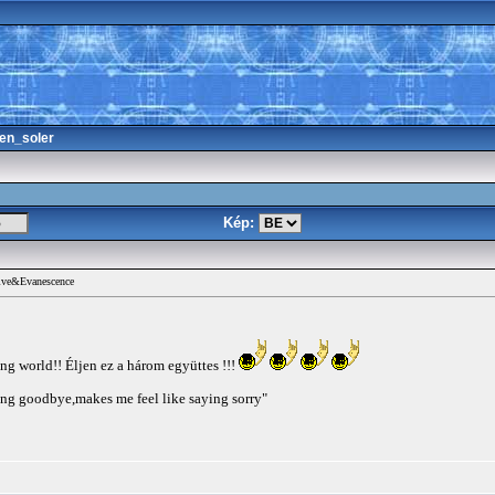
en_soler
Kép:
ve&Evanescence
g world!! Éljen ez a három együttes !!!
ing goodbye,makes me feel like saying sorry"