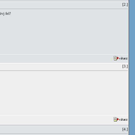
[2.]
vj fel!
[3.]
[4.]