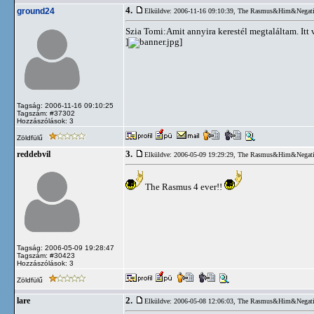
4.
ground24
Elküldve: 2006-11-16 09:10:39,
The Rasmus&Him&Negati
Szia Tomi:Amit annyira kerestél megtaláltam. Itt
]
]
Tagság: 2006-11-16 09:10:25
Tagszám: #37302
Hozzászólások: 3
Zöldfülű
3.
reddebvil
Elküldve: 2006-05-09 19:29:29,
The Rasmus&Him&Negati
The Rasmus 4 ever!!
Tagság: 2006-05-09 19:28:47
Tagszám: #30423
Hozzászólások: 3
Zöldfülű
2.
lare
Elküldve: 2006-05-08 12:06:03,
The Rasmus&Him&Negati