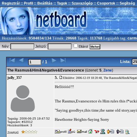
Regisztrál
:: Profil
:: Beállítás
:: Tagok
:: Szavazógép
:: Csoportok
:: Segítség
Hozzászólások:
9504034/134
Témák:
20668
Tagok:
113768
Legújabb tag:
carm
Név:
Jelszó:
Eltárol
Lista:
/ 1
The Rasmus&Him&Negative&Evanescence
(üzenet:
5
,
Zene
)
5.
jully_357
Elküldve: 2006-12-19 18:20:48,
The Rasmus&Him&Negati
Hellóóóó!!!
The Rasmus,Evanescence és Him rules this f*uckin
"Saying goodbye,this time,the same old story,say
Tagság: 2006-06-25 19:47:52
Hawthorne Heights-Saying Sorry
Tagszám: #32012
Hozzászólások: 3
Zöldfülű