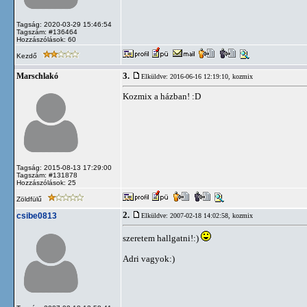
Tagság: 2020-03-29 15:46:54
Tagszám: #136464
Hozzászólások: 60
Kezdő
3.
Marschlakó
Elküldve: 2016-06-16 12:19:10,
kozmix
Kozmix a házban! :D
Tagság: 2015-08-13 17:29:00
Tagszám: #131878
Hozzászólások: 25
Zöldfülű
2.
csibe0813
Elküldve: 2007-02-18 14:02:58,
kozmix
szeretem hallgatni!:)
Adri vagyok:)