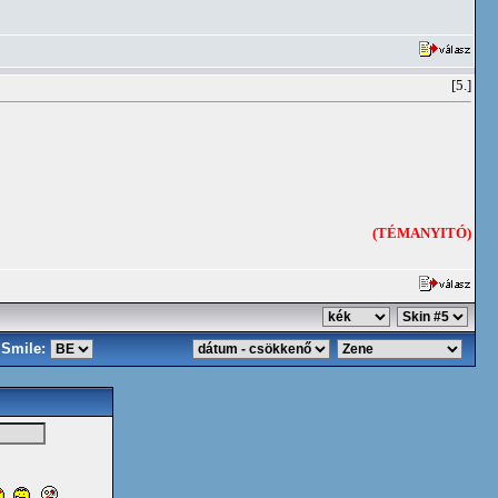
[5.]
(TÉMANYITÓ)
Smile: