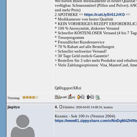
Wir bieten Ihnen Medikamente in bester Qualität w
verfügbar. Schmerzmittel (Pillen und Pulve
und mehr Preis)
2 APOTHEKE ==
https://cutt.ly/0r61JrKG
==
* Medikamente von bester Qualität
* KEIN VORHERIGES REZEPT ERFORDERLIC
* 100 % Anonymität, diskreter Versand
* Schneller KOSTENLOSER Versand (4 bis 7 Tag
* Treueprogramm
* Freundlicher Kundenservice
* 70 % Rabatt auf alle Bestellungen
+ Schneller weltweiter Versand!
+ 30 Tage Geld-zurück-Garantie!
+ Bestellen Sie 3 oder mehr Produkte und erhalte
+ Viele Zahlungsoptionen: Visa, MasterCard, Am
Qd0zgqeetXRzi
Törzstag
4.
jiupityu
Elküldve: 2020-04-03 14:08:54,
kozmix
Kozmix - Sok 100 év (Version 2004)
https://www81.zippyshare.com/v/NnDgM4ZH/fil