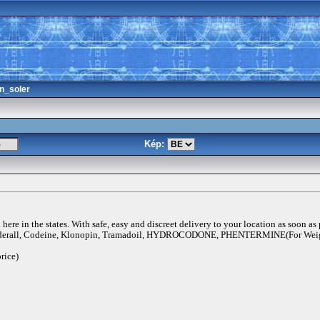
n_soler
Kép:
ere in the states. With safe, easy and discreet delivery to your location as soon as
rall, Codeine, Klonopin, Tramadoil, HYDROCODONE, PHENTERMINE(For Weigh
rice)