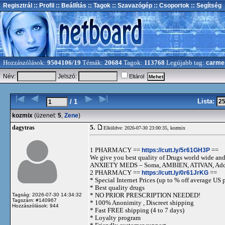
Regisztrál
:: Profil
:: Beállítás
:: Tagok
:: Szavazógép
:: Csoportok
:: Segítség
Hozzászólások:
9504106/19
Témák:
20684
Tagok:
113768
Legújabb tag:
carme
Név:
Jelszó:
Eltárol
Lista:
/ 1
kozmix
(üzenet:
5
,
Zene
)
5.
dagytras
Elküldve: 2026-07-30 23:00:35,
kozmix
1 PHARMACY ==
https://cutt.ly/5r61GH3P
==
We give you best quality of Drugs world wide and h
ANXIETY MEDS – Soma, AMBIEN, ATIVAN, Adde
2 PHARMACY ==
https://cutt.ly/0r61JrKG
==
* Special Internet Prices (up to % off average US p
* Best quality drugs
* NO PRIOR PRESCRIPTION NEEDED!
Tagság: 2026-07-30 14:34:32
Tagszám: #140967
* 100% Anonimity , Discreet shipping
Hozzászólások: 944
* Fast FREE shipping (4 to 7 days)
* Loyalty program