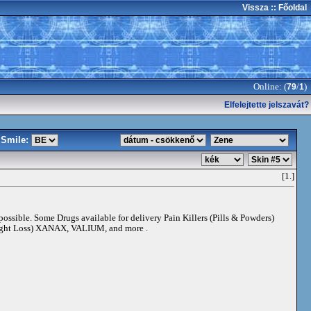
Vissza
:: Főoldal
Online: (
/
)
79
1
Elfelejtette jelszavát?
Smile:
[1.]
 possible. Some Drugs available for delivery Pain Killers (Pills & Powders)
t Loss) XANAX, VALIUM, and more .