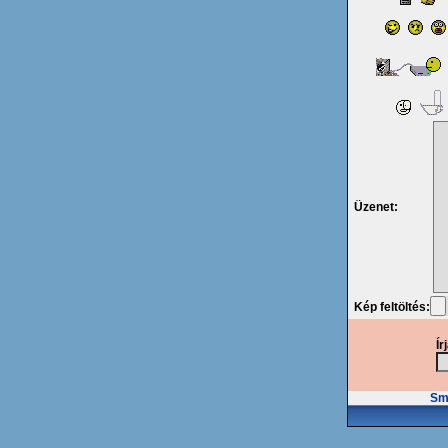
Üzenet:
Kép feltöltés:
Ír
Smi