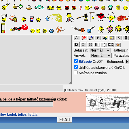
Betűszín:
Háttérszín
Árnyék:
Parázslás
BBcode
On/Off. Betűméret:
Url/Kép autokonverzió On/Off.
Aláírás beszúrása
[Feltöltési max. file méret (byte): 20000]
ja be ide a képen látható biztonsági kódot:
ley kódok teljes listája