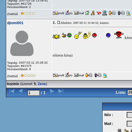
Tagság: 2007-02-18 13:58:41
Tagszám: #41726
Hozzászólások: 2
Zöldfülű
1.
djtomi001
Elküldve: 2007-02-11 15:44:16,
kozmix
kénn
elöreis köszi
Tagság: 2007-02-11 15:28:32
Tagszám: #41375
Hozzászólások: 6
Zöldfülű
kozmix
(üzenet:
5
,
Zene
)
Lista:
/ 1
Név :
Mail :