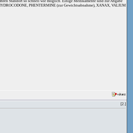
an Ihren Standort so schnell wie möglich. Einige Medikamente sind zur Abgabe
adoil, HYDROCODONE, PHENTERMINE (zur Gewichtsabnahme), XANAX, VALIUM
[2.]