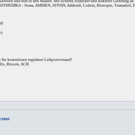
eltweit und hier in den Staaten. Mit sicherer, einfacher und diskreter Lieferung 
r). ANGSTMEDIKA – Soma, AMBIEN, ATIVAN, Adderall, Codein, Klonopin, Tram
H!
e)
n Sie kostenlosen regulären Luftpostversand!
eEx, Bitcoin, ACH
e.html