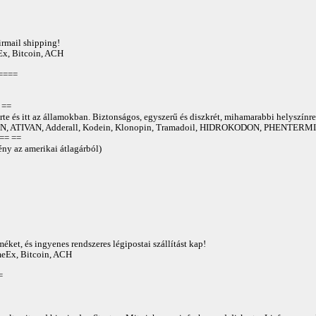
irmail shipping!
Ex, Bitcoin, ACH
====
==
te és itt az államokban. Biztonságos, egyszerű és diszkrét, mihamarabbi helyszínre
 ATIVAN, Adderall, Kodein, Klonopin, Tramadoil, HIDROKODON, PHENTERMIN
== ==
ny az amerikai átlagárból)
éket, és ingyenes rendszeres légipostai szállítást kap!
AmeEx, Bitcoin, ACH
=