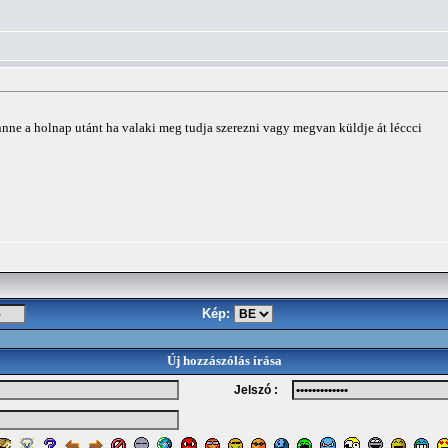
nne a holnap utánt ha valaki meg tudja szerezni vagy megvan küldje át léccci
Kép:
Új hozzászólás írása
Jelszó :