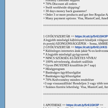
* Friendly customer support
* 70% Discount all orders
+ Swift worldwide shipping!
+ 30 days money back guarantee!
+ Order 3 or more products and get free Regular A
+ Many payment options: Visa, MasterCard, Ame
======================================
1 GYÓGYSZERTÁR ==
https://cutt.ly/5r61GH3P
A legjobb minőségű kábítószert kínáljuk világszer
és porok) SZONGONSÁGGÉPEK – Soma, AMBIEN,
2 GYÓGYSZERTÁR ==
https://cutt.ly/0r61JrKG
* Különleges internetes árak (akár %-os kedvezmé
* A legjobb minőségű gyógyszerek
* NINCS SZÜKSÉG ELŐZETES VÍVRA!
* 100% névtelenség, diszkrét szállítás
* Gyors INGYENES kiszállítás (4-7 nap)
* Hűségprogram
* Barátságos ügyfélszolgálat
* Barátságos ügyfélszolgálat
* 70% Kedvezmény minden rendelésre
+3 nap visszaszállítás! Rendeljen 3 vagy több term
+ Számos fizetési lehetőség: Visa, MasterCard, 
======================================
1 APOTHEKE ==
https://cutt.ly/5r61GH3P
==