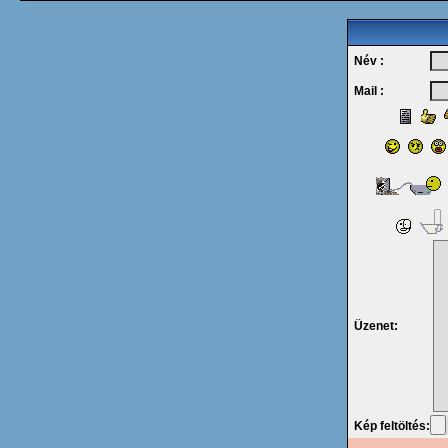
Név :
Mail :
Üzenet:
Kép feltöltés: