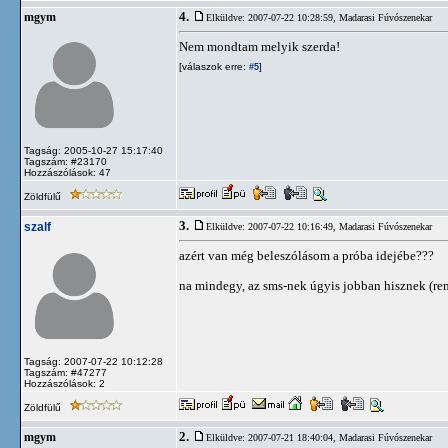
4.
mgym
Elküldve: 2007-07-22 10:28:59,
Madarasi Fúvószenekar
Nem mondtam melyik szerda!
[válaszok erre:
]
#5
Tagság: 2005-10-27 15:17:40
Tagszám: #23170
Hozzászólások: 47
Zöldfülű
3.
szalf
Elküldve: 2007-07-22 10:16:49,
Madarasi Fúvószenekar
azért van még beleszólásom a próba idejébe???
na mindegy, az sms-nek úgyis jobban hisznek (rem
Tagság: 2007-07-22 10:12:28
Tagszám: #47277
Hozzászólások: 2
Zöldfülű
2.
mgym
Elküldve: 2007-07-21 18:40:04,
Madarasi Fúvószenekar