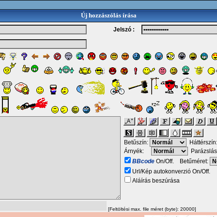
Új hozzászólás írása
Jelszó :
Betűszín:
Háttérszín
Árnyék:
Parázslás
BBcode
On/Off. Betűméret:
Url/Kép autokonverzió On/Off.
Aláírás beszúrása
[Feltöltési max. file méret (byte): 20000]