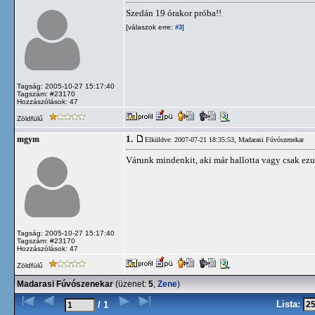
Szedán 19 órakor próba!!
[válaszok erre:
]
#3
Tagság: 2005-10-27 15:17:40
Tagszám: #23170
Hozzászólások: 47
Zöldfülű
1.
mgym
Elküldve: 2007-07-21 18:35:53,
Madarasi Fúvószenekar
Várunk mindenkit, aki már hallotta vagy csak ezu
Tagság: 2005-10-27 15:17:40
Tagszám: #23170
Hozzászólások: 47
Zöldfülű
Madarasi Fúvószenekar
(üzenet:
5
,
Zene
)
Lista:
/ 1