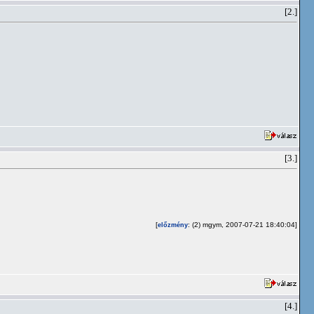
[2.]
[3.]
[
: (2) mgym, 2007-07-21 18:40:04]
előzmény
[4.]