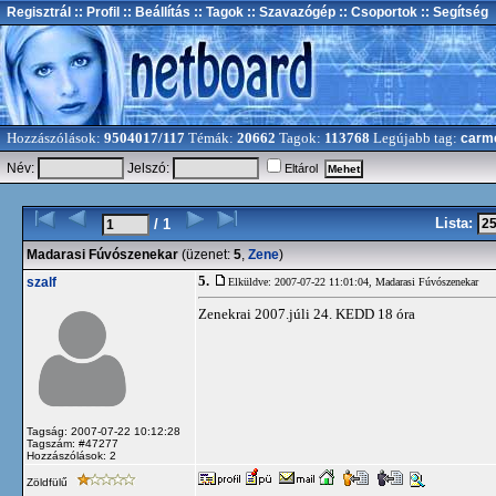
Regisztrál
:: Profil
:: Beállítás
:: Tagok
:: Szavazógép
:: Csoportok
:: Segítség
Hozzászólások:
9504017/117
Témák:
20662
Tagok:
113768
Legújabb tag:
carm
Név:
Jelszó:
Eltárol
Lista:
/ 1
Madarasi Fúvószenekar
(üzenet:
5
,
Zene
)
5.
szalf
Elküldve: 2007-07-22 11:01:04,
Madarasi Fúvószenekar
Zenekrai 2007.júli 24. KEDD 18 óra
Tagság: 2007-07-22 10:12:28
Tagszám: #47277
Hozzászólások: 2
Zöldfülű