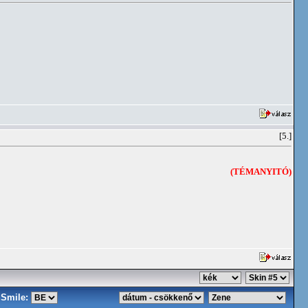
[5.]
(TÉMANYITÓ)
Smile: