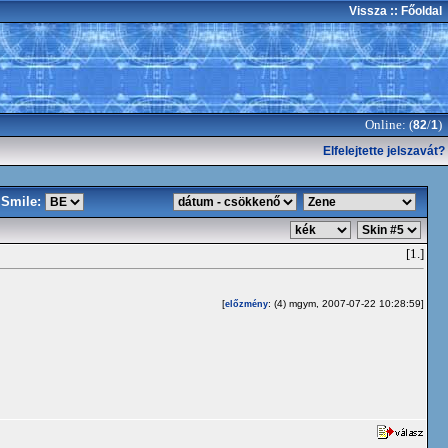
Vissza
:: Főoldal
Online: (
/
)
82
1
Elfelejtette jelszavát?
Smile:
[1.]
[
: (4) mgym, 2007-07-22 10:28:59]
előzmény