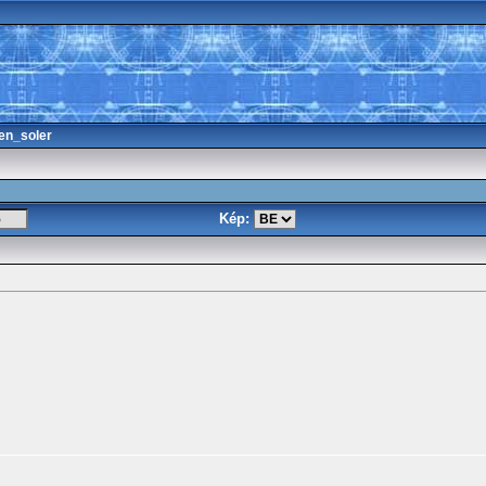
en_soler
Kép: