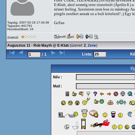
PIMP CODE, TEENAGERZ) és olyan neveknek kés
E-Klub, ahol nemrég tette tiszteletét (Április 8.
német feeling. Szerintem nem lesz ez máshogy Augu
pörgős zenéket annak ez a buli kötelező! ;) Egy 
GcFan
Tagság: 2007-02-19 17:34:36
Tagszám: #41791
Hozzászólások: 24
Zöldfülű
Augusztus 11 - Rob Mayth @ E-Klub
(üzenet:
2
,
Zene
)
Lista:
Ké
/ 1
Új
Név :
Mail :