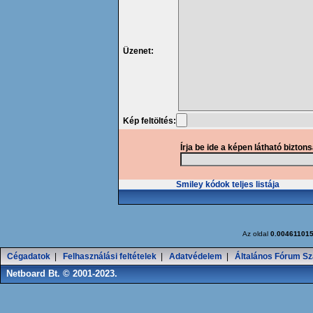
Üzenet:
Kép feltöltés:
Írja be ide a képen látható bizton
Smiley kódok teljes listája
Az oldal
0.00461101
Cégadatok
|
Felhasználási feltételek
|
Adatvédelem
|
Általános Fórum Sz
Netboard Bt. © 2001-2023.