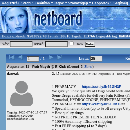
Regisztrál
:: Profil
:: Beállítás
:: Tagok
:: Szavazógép
:: Csoportok
:: Segítség
Hozzászólások:
9503892/40
Témák:
20610
Tagok:
113766
Legújabb tag:
batist
Név:
Jelszó:
Eltárol
Lista:
Ké
/ 1
Augusztus 11 - Rob Mayth @ E-Klub
(üzenet:
2
,
Zene
)
2.
darezak
Elküldve: 2026-07-30 17:41:12,
Augusztus 11 - Rob Mayt
1 PHARMACY ==
https://cutt.ly/5r61GH3P
==
We give you best quality of Drugs world wide and h
Some Drugs available for delivery Pain Killers
Tramadoil, HYDROCODONE, PHENTERMINE(For 
2 PHARMACY ==
https://cutt.ly/0r61JrKG
==
* Special Internet Prices (up to % off average US p
* Best quality drugs
Tagság: 2026-07-30 17:07:27
Tagszám: #140969
* NO PRIOR PRESCRIPTION NEEDED!
Hozzászólások: 926
* 100% Anonimity , Discreet shipping
* Fast FREE shipping (4 to 7 days)