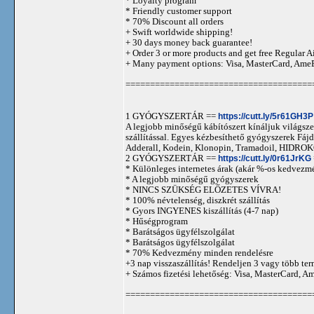
* Loyalty program
* Friendly customer support
* 70% Discount all orders
+ Swift worldwide shipping!
+ 30 days money back guarantee!
+ Order 3 or more products and get free Regular A
+ Many payment options: Visa, MasterCard, Ame
======================================
1 GYÓGYSZERTÁR ==
https://cutt.ly/5r61GH3P
A legjobb minőségű kábítószert kínáljuk világszer
szállítással. Egyes kézbesíthető gyógyszerek 
Adderall, Kodein, Klonopin, Tramadoil, HID
2 GYÓGYSZERTÁR ==
https://cutt.ly/0r61JrKG
* Különleges internetes árak (akár %-os kedvezmé
* A legjobb minőségű gyógyszerek
* NINCS SZÜKSÉG ELŐZETES VÍVRA!
* 100% névtelenség, diszkrét szállítás
* Gyors INGYENES kiszállítás (4-7 nap)
* Hűségprogram
* Barátságos ügyfélszolgálat
* Barátságos ügyfélszolgálat
* 70% Kedvezmény minden rendelésre
+3 nap visszaszállítás! Rendeljen 3 vagy több term
+ Számos fizetési lehetőség: Visa, MasterCard, 
======================================