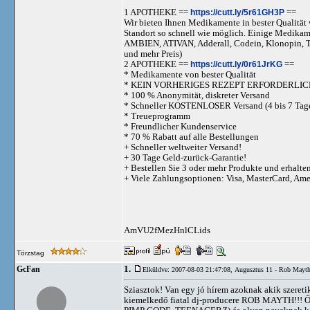
1 APOTHEKE ==
https://cutt.ly/5r61GH3P
==
Wir bieten Ihnen Medikamente in bester Qualität w
Standort so schnell wie möglich. Einige Medika
AMBIEN, ATIVAN, Adderall, Codein, Klonopi
und mehr Preis)
2 APOTHEKE ==
https://cutt.ly/0r61JrKG
==
* Medikamente von bester Qualität
* KEIN VORHERIGES REZEPT ERFORDERLIC
* 100 % Anonymität, diskreter Versand
* Schneller KOSTENLOSER Versand (4 bis 7 Tag
* Treueprogramm
* Freundlicher Kundenservice
* 70 % Rabatt auf alle Bestellungen
+ Schneller weltweiter Versand!
+ 30 Tage Geld-zurück-Garantie!
+ Bestellen Sie 3 oder mehr Produkte und erhalte
+ Viele Zahlungsoptionen: Visa, MasterCard, Am
AmVU2fMezHnlCLids
Törzstag
1.
GcFan
Elküldve: 2007-08-03 21:47:08,
Augusztus 11 - Rob Mayt
Sziasztok! Van egy jó hírem azoknak akik szereti
kiemelkedő fiatal dj-producere ROB MAYTH!!! Ő a 