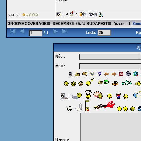
Zöldfülű
GROOVE COVERAGE!!!! DECEMBER 25. @ BUDAPEST!!!!
(üzenet:
1
,
Zen
Lista:
Ké
/ 1
Új
Név :
Mail :
Üzenet: