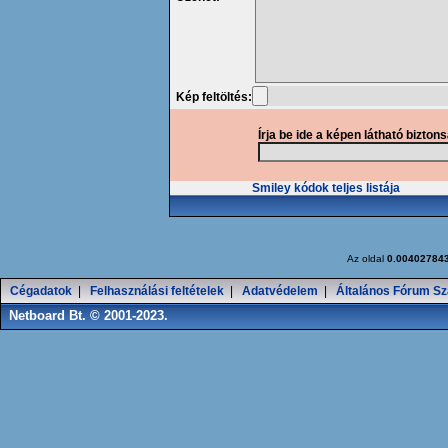
Kép feltöltés:
Írja be ide a képen látható bizton
Smiley kódok teljes listája
Az oldal
0.00402784
Cégadatok
|
Felhasználási feltételek
|
Adatvédelem
|
Általános Fórum Sz
Netboard Bt. © 2001-2023.