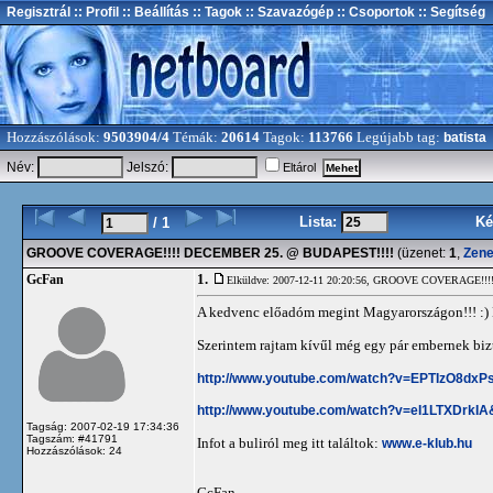
Regisztrál
:: Profil
:: Beállítás
:: Tagok
:: Szavazógép
:: Csoportok
:: Segítség
Hozzászólások:
9503904/4
Témák:
20614
Tagok:
113766
Legújabb tag:
batista
Név:
Jelszó:
Eltárol
Lista:
Ké
/ 1
GROOVE COVERAGE!!!! DECEMBER 25. @ BUDAPEST!!!!
(üzenet:
1
,
Zen
1.
GcFan
Elküldve: 2007-12-11 20:20:56,
GROOVE COVERAGE!!!!
A kedvenc előadóm megint Magyarországon!!! :) H
Szerintem rajtam kívűl még egy pár embernek biz
http://www.youtube.com/watch?v=EPTIzO8dxP
http://www.youtube.com/watch?v=eI1LTXDrkIA
Tagság: 2007-02-19 17:34:36
Tagszám: #41791
Infot a buliról meg itt találtok:
www.e-klub.hu
Hozzászólások: 24
GcFan