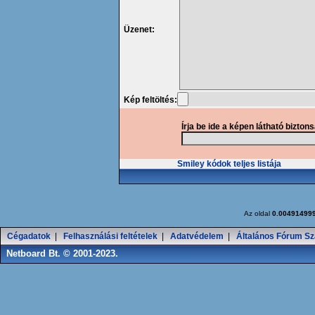
Üzenet:
Kép feltöltés:
Írja be ide a képen látható bizton
Smiley kódok teljes listája
Az oldal
0.00491499
Cégadatok
|
Felhasználási feltételek
|
Adatvédelem
|
Általános Fórum Sz
Netboard Bt. © 2001-2023.