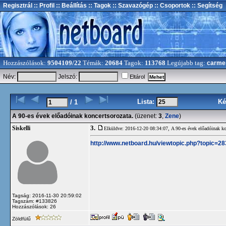
Regisztrál
:: Profil
:: Beállítás
:: Tagok
:: Szavazógép
:: Csoportok
:: Segítség
Hozzászólások:
9504109/22
Témák:
20684
Tagok:
113768
Legújabb tag:
carme
Név:
Jelszó:
Eltárol
Lista:
Ké
/ 1
A 90-es évek előadóinak koncertsorozata.
(üzenet:
3
,
Zene
)
3.
Siskelli
Elküldve: 2016-12-20 08:34:07,
A 90-es évek előadóinak ko
http://www.netboard.hu/viewtopic.php?topic=2
Tagság: 2016-11-30 20:59:02
Tagszám: #133826
Hozzászólások: 26
Zöldfülű