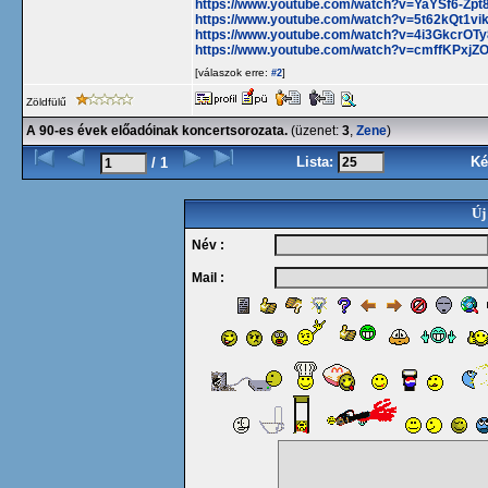
https://www.youtube.com/watch?v=YaYSf6-Zpt
https://www.youtube.com/watch?v=5t62kQt1vi
https://www.youtube.com/watch?v=4i3GkcrOTy
https://www.youtube.com/watch?v=cmffKPxjZ
[válaszok erre:
]
#2
Zöldfülű
A 90-es évek előadóinak koncertsorozata.
(üzenet:
3
,
Zene
)
Lista:
Ké
/ 1
Új
Név :
Mail :