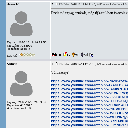
2.
denes32
Elküldve: 2016-12-19 16:21:40,
A 90-es évek előadóinak ko
Ezek műanyag sztárok, még újkorukban is azok vo
Tagság: 2016-12-19 16:13:55
Tagszám: #133909
Hozzászólások: 3
Zöldfülű
1.
Siskelli
Elküldve: 2016-12-14 12:59:13,
A 90-es évek előadóinak ko
Vélemény?
https://www.youtube.com/watch?v=PnZIGazAW
https://www.youtube.com/watch?v=T74XLz8Jw
https://www.youtube.com/watch?v=J4XXx7BX
https://www.youtube.com/watch?v=bjKvN9Po9
https://www.youtube.com/watch?v=59k-TUI3A
https://www.youtube.com/watch?v=ECuIs5dAQ
Tagság: 2016-11-30 20:59:02
https://www.youtube.com/watch?v=mTt4irS4L
Tagszám: #133826
Hozzászólások: 26
https://www.youtube.com/watch?v=ktrRWFPrZ
https://www.youtube.com/watch?v=BVLB3C2f
https://www.youtube.com/watch?v=WtOD9Rqy
https://www.youtube.com/watch?v=LYzbO-klTn
https://www.youtube.com/watch?v=_i3mNfl-9Z