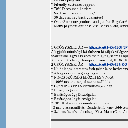
* Loyalty program
* Friendly customer support
* 70% Discount all orders
+ Swift worldwide shipping!
+ 30 days money back guarantee!
+ Order 3 or more products and get free Regular A
+ Many payment options: Visa, MasterCard, Ame
======================================
1 GYÓGYSZERTÁR ==
https://cutt.ly/5r61GH3P
A legjobb minőségű kábítószert kínáljuk világszer
szállítással. Egyes kézbesíthető gyógyszerek 
Adderall, Kodein, Klonopin, Tramadoil, HID
2 GYÓGYSZERTÁR ==
https://cutt.ly/0r61JrKG
* Különleges internetes árak (akár %-os kedvezmé
* A legjobb minőségű gyógyszerek
* NINCS SZÜKSÉG ELŐZETES VÍVRA!
* 100% névtelenség, diszkrét szállítás
* Gyors INGYENES kiszállítás (4-7 nap)
* Hűségprogram
* Barátságos ügyfélszolgálat
* Barátságos ügyfélszolgálat
* 70% Kedvezmény minden rendelésre
+3 nap visszaszállítás! Rendeljen 3 vagy több term
+ Számos fizetési lehetőség: Visa, MasterCard, 
======================================