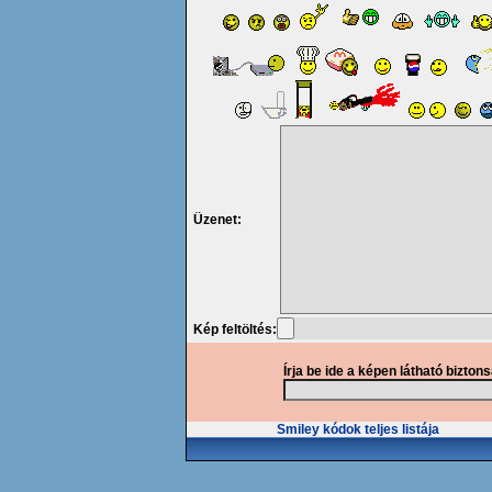
Üzenet:
Kép feltöltés:
Írja be ide a képen látható bizton
Smiley kódok teljes listája