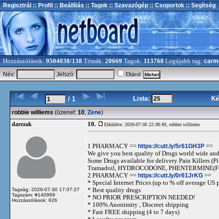
Regisztrál
:: Profil
:: Beállítás
:: Tagok
:: Szavazógép
:: Csoportok
:: Segítség
Hozzászólások:
9504038/138
Témák:
20669
Tagok:
113768
Legújabb tag:
carm
Név:
Jelszó:
Eltárol
Lista:
Ké
/ 1
robbie williems
(üzenet:
10
,
Zene
)
10.
darezak
Elküldve: 2026-07-30 22:38:49,
robbie williems
1 PHARMACY ==
https://cutt.ly/5r61GH3P
==
We give you best quality of Drugs world wide and h
Some Drugs available for delivery Pain Killers
Tramadoil, HYDROCODONE, PHENTERMINE(For 
2 PHARMACY ==
https://cutt.ly/0r61JrKG
==
* Special Internet Prices (up to % off average US p
* Best quality drugs
Tagság: 2026-07-30 17:07:27
Tagszám: #140969
* NO PRIOR PRESCRIPTION NEEDED!
Hozzászólások: 926
* 100% Anonimity , Discreet shipping
* Fast FREE shipping (4 to 7 days)