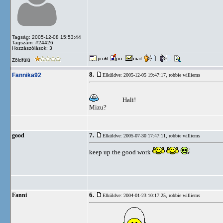
Tagság: 2005-12-08 15:53:44
Tagszám: #24426
Hozzászólások: 3
Zöldfülű
8.
Fannika92
Elküldve: 2005-12-05 19:47:17,
robbie williems
Hali!
Mizu?
7.
good
Elküldve: 2005-07-30 17:47:11,
robbie williems
keep up the good work
6.
Fanni
Elküldve: 2004-01-23 10:17:25,
robbie williems