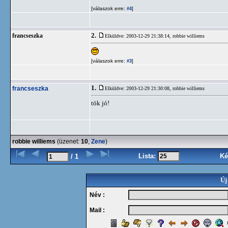
[válaszok erre:
]
#4
2.
francseszka
Elküldve: 2003-12-29 21:38:14,
robbie williems
[válaszok erre:
]
#3
1.
francseszka
Elküldve: 2003-12-29 21:30:08,
robbie williems
tök jó!
robbie williems
(üzenet:
10
,
Zene
)
Lista:
Ké
/ 1
Új
Név :
Mail :