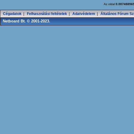
Az oldal
0.00748896
Cégadatok
|
Felhasználási feltételek
|
Adatvédelem
|
Általános Fórum Sz
Netboard Bt. © 2001-2023.