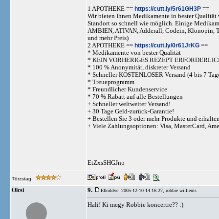
1 APOTHEKE ==
https://cutt.ly/5r61GH3P
==
Wir bieten Ihnen Medikamente in bester Qualität w
Standort so schnell wie möglich. Einige Medika
AMBIEN, ATIVAN, Adderall, Codein, Klonopi
und mehr Preis)
2 APOTHEKE ==
https://cutt.ly/0r61JrKG
==
* Medikamente von bester Qualität
* KEIN VORHERIGES REZEPT ERFORDERLIC
* 100 % Anonymität, diskreter Versand
* Schneller KOSTENLOSER Versand (4 bis 7 Tag
* Treueprogramm
* Freundlicher Kundenservice
* 70 % Rabatt auf alle Bestellungen
+ Schneller weltweiter Versand!
+ 30 Tage Geld-zurück-Garantie!
+ Bestellen Sie 3 oder mehr Produkte und erhalte
+ Viele Zahlungsoptionen: Visa, MasterCard, Am
EtZxsSHGJnp
Törzstag
9.
Olcsi
Elküldve: 2005-12-10 14:16:27,
robbie williems
Hali! Ki megy Robbie koncertre?? :)