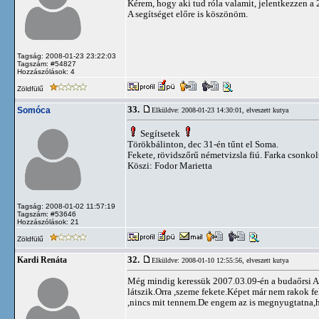
Kérem, hogy aki tud róla valamit, jelentkezzen 
A segítséget előre is köszönöm.
Tagság: 2008-01-23 23:22:03
Tagszám: #54827
Hozzászólások: 4
Zöldfülű
33.
Somóca
Elküldve: 2008-01-23 14:30:01,
elveszett kutya
Segítsetek
Törökbálinton, dec 31-én tűnt el Soma.
Fekete, rövidszőrű németvizsla fiú. Farka csonkol
Köszi: Fodor Marietta
Tagság: 2008-01-02 11:57:19
Tagszám: #53646
Hozzászólások: 21
Zöldfülű
32.
Kardi Renáta
Elküldve: 2008-01-10 12:55:56,
elveszett kutya
Még mindig keressük 2007.03.09-én a budaőrsi Auc
látszik.Orra ,szeme fekete.Képet már nem rakok fel 
,nincs mit tennem.De engem az is megnyugtatna,h