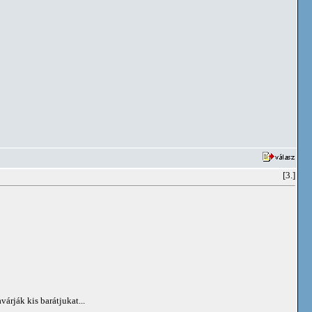
[3.]
árják kis barátjukat...