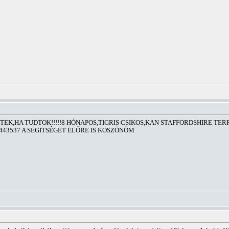
K,HA TUDTOK!!!!!8 HÓNAPOS,TIGRIS CSIKOS,KAN STAFFORDSHIRE TERRI
443537 A SEGITSÉGET ELŐRE IS KÖSZÖNÖM