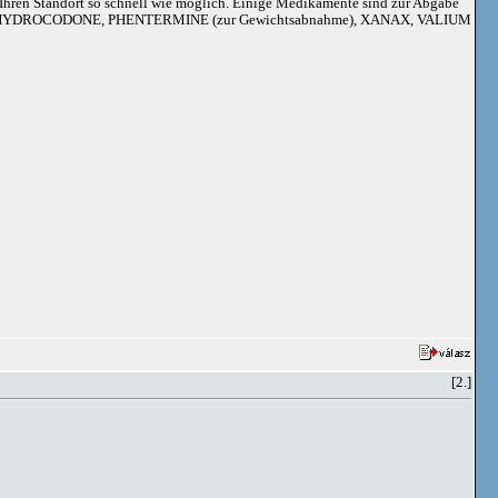
an Ihren Standort so schnell wie möglich. Einige Medikamente sind zur Abgabe
adoil, HYDROCODONE, PHENTERMINE (zur Gewichtsabnahme), XANAX, VALIUM
[2.]