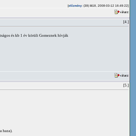
[
: (39) lili18, 2008-03-12 16:49:22]
előzmény
[4.]
rátságos és kb 1 év körüli Gomeznek hívják
[5.]
a haza).