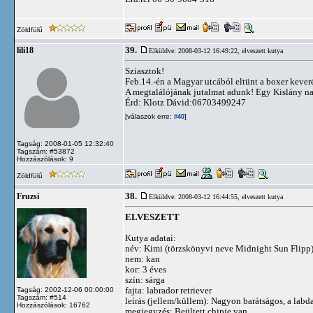
Zöldfülű
39.
lili18
Elküldve: 2008-03-12 16:49:22,
elveszett kutya
Sziasztok!
Feb.14.-én a Magyar utcából eltünt a boxer keveré
A megtalálójának jutalmat adunk! Egy Kislány na
Érd: Klotz Dávid:06703499247
[válaszok erre:
]
#40
Tagság: 2008-01-05 12:32:40
Tagszám: #53872
Hozzászólások: 9
Zöldfülű
38.
Fruzsi
Elküldve: 2008-03-12 16:44:55,
elveszett kutya
ELVESZETT
Kutya adatai:
név: Kimi (törzskönyvi neve Midnight Sun Flipp
nem: kan
kor: 3 éves
szín: sárga
fajta: labrador retriever
Tagság: 2002-12-06 00:00:00
Tagszám: #514
leírás (jellem/küllem): Nagyon barátságos, a labda
Hozzászólások: 16762
megjegyzés: Beültett chipje van