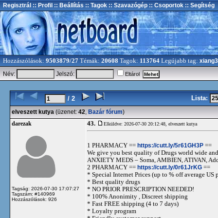
Regisztrál
:: Profil
:: Beállítás
:: Tagok
:: Szavazógép
:: Csoportok
:: Segítség
Hozzászólások:
9503879/27
Témák:
20608
Tagok:
113764
Legújabb tag:
xiang
Név:
Jelszó:
Eltárol
Lista:
/ 2
elveszett kutya
(üzenet:
42
,
Bazár fórum
)
43.
darezak
Elküldve: 2026-07-30 20:12:48,
elveszett kutya
1 PHARMACY ==
https://cutt.ly/5r61GH3P
==
We give you best quality of Drugs world wide and h
ANXIETY MEDS – Soma, AMBIEN, ATIVAN, Adde
2 PHARMACY ==
https://cutt.ly/0r61JrKG
==
* Special Internet Prices (up to % off average US p
* Best quality drugs
* NO PRIOR PRESCRIPTION NEEDED!
Tagság: 2026-07-30 17:07:27
Tagszám: #140969
* 100% Anonimity , Discreet shipping
Hozzászólások: 926
* Fast FREE shipping (4 to 7 days)
* Loyalty program