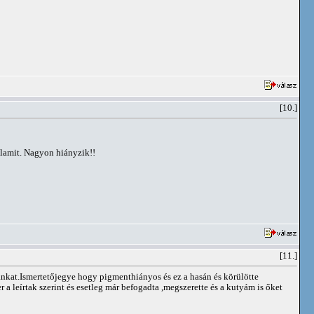
[10.]
valamit. Nagyon hiányzik!!
[11.]
nkat.Ismertetőjegye hogy pigmenthiányos és ez a hasán és körülötte
r a leírtak szerint és esetleg már befogadta ,megszerette és a kutyám is őket