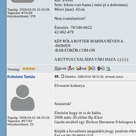
Kor: 8 éves
Szín: fekete-cser barna ( mint pl a doberman)
Méret (mar): 42cm
Tagság: 2009-03-23 10:10:09
Tagszám: #72126
Hozzászólások: 379
Nem ivartalanított!
Értesítés: 70/546-6622
42/462-479
KÉP RÓLA ROTTER MARINA NÉVEN A :
-IWIWEN
-BARÁTIKÖR.COM-ON
A KUTYUS CSALÁDJA VÁRJ HAZA :(:(:(:(:(
Törzstag
40.
Kelemen Tamás
Elküldve: 2008-04-01 08:53:38,
elveszett kutya
Elveszett kiskutya
Sziasztok!
Elnézést hogy itt is de hátha...
2008 márc.30.eltűnt Bp.II ker
Tagság: 2008-04-01 08:25:29
Tagszám: #57782
Gazda utcából egy Bichon Havanese 9-hónapos kan
Hozzászólások: 23
Kérjük a becsületes megtalálót,hogy jutalom ellen
Érd.tel 06-30-9604-318