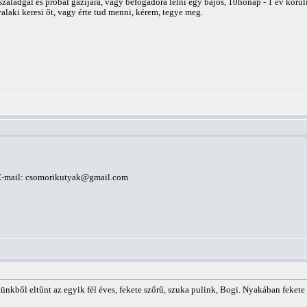
) szaladgál és próbál gazijára, vagy befogadóra lelni egy bájos, 10hónap - 1 év kör
alaki keresi őt, vagy érte tud menni, kérem, tegye meg.
E-mail:
csomorikutyak@gmail.com
rtünkből eltűnt az egyik fél éves, fekete szőrű, szuka pulink, Bogi. Nyakában feket