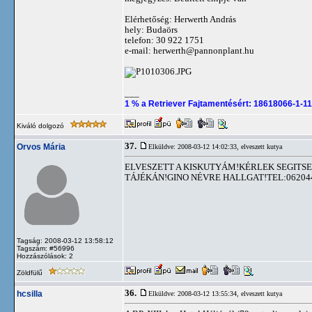
Elérhetőség: Herwerth András
hely: Budaörs
telefon: 30 922 1751
e-mail:
herwerth@pannonplant.hu
___
1 % a Retriever Fajtamentésért: 18618066-1-11
Kiváló dolgozó
37.
Orvos Mária
Elküldve: 2008-03-12 14:02:33,
elveszett kutya
ELVESZETT A KISKUTYÁM!KÉRLEK SEGITSETE
TÁJÉKÁN!GINO NÉVRE HALLGAT!TEL:06204
Tagság: 2008-03-12 13:58:12
Tagszám: #56996
Hozzászólások: 2
Zöldfülű
36.
hcsilla
Elküldve: 2008-03-12 13:55:34,
elveszett kutya