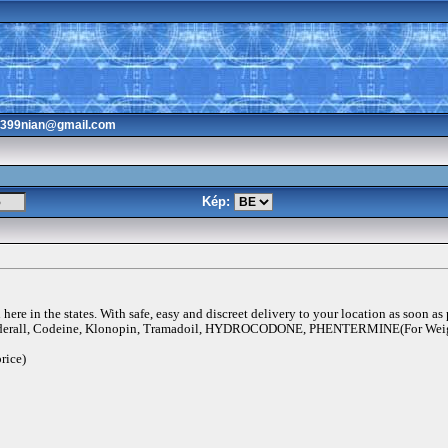
3399nian@gmail.com
Kép:
ere in the states. With safe, easy and discreet delivery to your location as soon as
rall, Codeine, Klonopin, Tramadoil, HYDROCODONE, PHENTERMINE(For Weigh
rice)