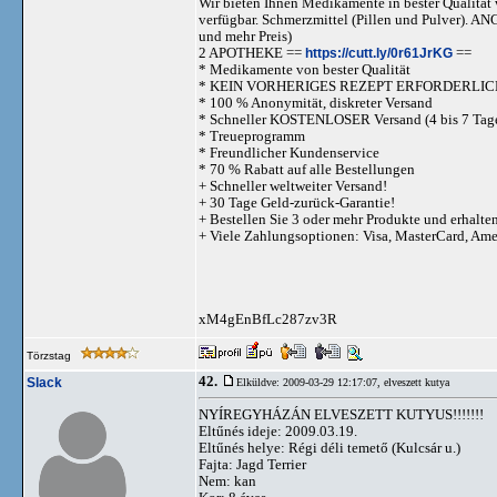
Wir bieten Ihnen Medikamente in bester Qualität w
verfügbar. Schmerzmittel (Pillen und Pulve
und mehr Preis)
2 APOTHEKE ==
https://cutt.ly/0r61JrKG
==
* Medikamente von bester Qualität
* KEIN VORHERIGES REZEPT ERFORDERLIC
* 100 % Anonymität, diskreter Versand
* Schneller KOSTENLOSER Versand (4 bis 7 Tag
* Treueprogramm
* Freundlicher Kundenservice
* 70 % Rabatt auf alle Bestellungen
+ Schneller weltweiter Versand!
+ 30 Tage Geld-zurück-Garantie!
+ Bestellen Sie 3 oder mehr Produkte und erhalte
+ Viele Zahlungsoptionen: Visa, MasterCard, Am
xM4gEnBfLc287zv3R
Törzstag
42.
Slack
Elküldve: 2009-03-29 12:17:07,
elveszett kutya
NYÍREGYHÁZÁN ELVESZETT KUTYUS!!!!!!!
Eltűnés ideje: 2009.03.19.
Eltűnés helye: Régi déli temető (Kulcsár u.)
Fajta: Jagd Terrier
Nem: kan