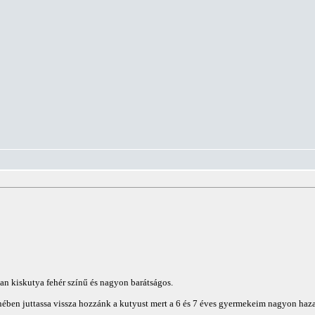
 kiskutya fehér színű és nagyon barátságos.
ében juttassa vissza hozzánk a kutyust mert a 6 és 7 éves gyermekeim nagyon hazav