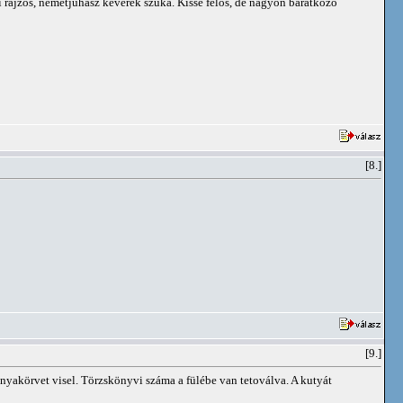
üli rajzos, németjuhász keverék szuka. Kissé félős, de nagyon barátkozó
[8.]
[9.]
e nyakörvet visel. Törzskönyvi száma a fülébe van tetoválva. A kutyát