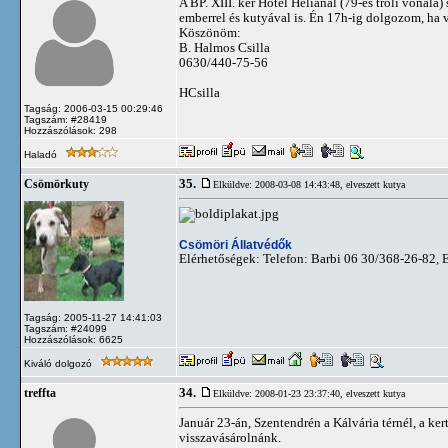
A BP. XIII. ker Hotel Héliánál (79-es troli vonala
emberrel és kutyával is. Én 17h-ig dolgozom, ha v
Köszönöm:
B. Halmos Csilla
0630/440-75-56
HCsilla
Tagság: 2006-03-15 00:29:46
Tagszám: #28419
Hozzászólások: 298
Haladó
35.
Csömörkuty
Elküldve: 2008-03-08 14:43:48,
elveszett kutya
Csömöri Állatvédők
Elérhetőségek: Telefon: Barbi 06 30/368-26-82, 
Tagság: 2005-11-27 14:41:03
Tagszám: #24099
Hozzászólások: 6625
Kiváló dolgozó
34.
treffta
Elküldve: 2008-01-23 23:37:40,
elveszett kutya
Január 23-án, Szentendrén a Kálvária térnél, a ke
visszavásárolnánk.