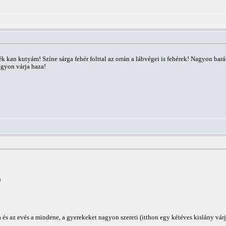
k kan kutyám! Színe sárga fehér folttal az orrán a lábvégei is fehérek! Nagyon ba
gyon várja haza!
)
 és az evés a mindene, a gyerekeket nagyon szereti (itthon egy kétéves kislány várj