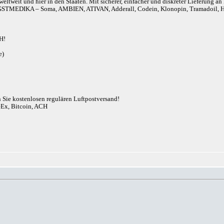
eltweit und hier in den Staaten. Mit sicherer, einfacher und diskreter Lieferung 
r). ANGSTMEDIKA – Soma, AMBIEN, ATIVAN, Adderall, Codein, Klonopin, Tram
H!
e)
n Sie kostenlosen regulären Luftpostversand!
eEx, Bitcoin, ACH