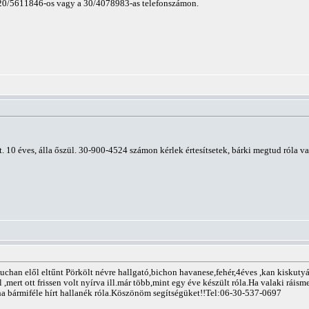
a 20/5611846-os vagy a 30/4078983-as telefonszámon.
t. 10 éves, álla őszül. 30-900-4524 számon kérlek értesítsetek, bárki megtud róla 
han elől eltűnt Pörkölt névre hallgató,bichon havanese,fehér,4éves ,kan kiskutyá
,mert ott frissen volt nyírva ill.már több,mint egy éve készült róla.Ha valaki ráisme
a bármiféle hírt hallanék róla.Köszönöm segítségüket!!Tel:06-30-537-0697