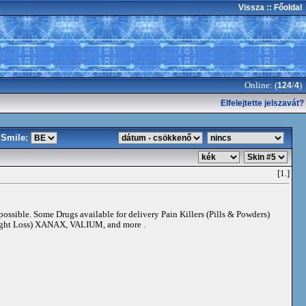
Vissza
:: Főoldal
Online: (
/
)
124
4
Elfelejtette jelszavát?
Smile:
[1.]
 possible. Some Drugs available for delivery Pain Killers (Pills & Powders)
t Loss) XANAX, VALIUM, and more .