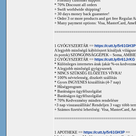
* Friendly customer support
* 70% Discount all orders
+ Swift worldwide shipping!
+ 30 days money back guarantee!
+ Order 3 or more products and get free Regular A
+ Many payment options: Visa, MasterCard, Ame
======================================
1 GYÓGYSZERTÁR ==
https://cutt.ly/5r61GH3P
A legjobb minőségű kábítószert kínáljuk világszer
és porok) SZONGONSÁGGÉPEK – Soma, AMBIEN,
2 GYÓGYSZERTÁR ==
https://cutt.ly/0r61JrKG
* Különleges internetes árak (akár %-os kedvezmé
* A legjobb minőségű gyógyszerek
* NINCS SZÜKSÉG ELŐZETES VÍVRA!
* 100% névtelenség, diszkrét szállítás
* Gyors INGYENES kiszállítás (4-7 nap)
* Hűségprogram
* Barátságos ügyfélszolgálat
* Barátságos ügyfélszolgálat
* 70% Kedvezmény minden rendelésre
+3 nap visszaszállítás! Rendeljen 3 vagy több term
+ Számos fizetési lehetőség: Visa, MasterCard, 
======================================
1 APOTHEKE ==
https://cutt.ly/5r61GH3P
==