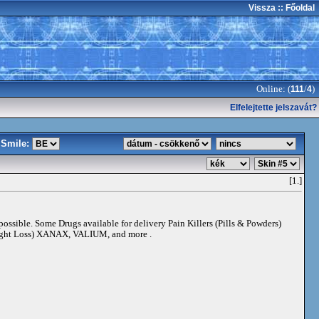
Vissza
:: Főoldal
Online: (
/
)
111
4
Elfelejtette jelszavát?
Smile:
[1.]
 possible. Some Drugs available for delivery Pain Killers (Pills & Powders)
t Loss) XANAX, VALIUM, and more .