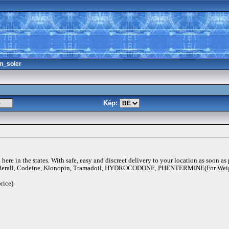
n_soler
Kép:
ere in the states. With safe, easy and discreet delivery to your location as soon as
rall, Codeine, Klonopin, Tramadoil, HYDROCODONE, PHENTERMINE(For Weigh
rice)