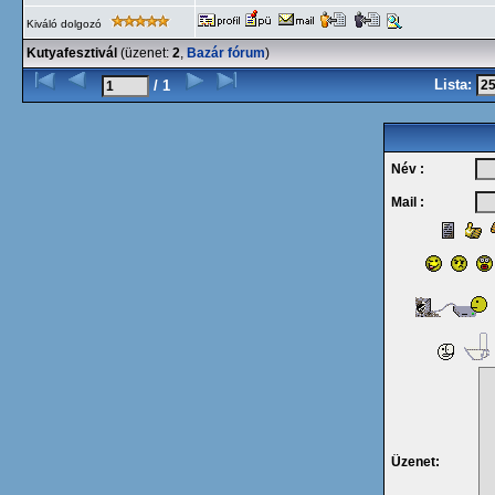
Kiváló dolgozó
Kutyafesztivál
(üzenet:
2
,
Bazár fórum
)
Lista:
/ 1
Név :
Mail :
Üzenet: