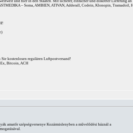
eltweit und hier in den Staaten. Mit sicherer, einfacher und diskreter Lieferung 
r). ANGSTMEDIKA – Soma, AMBIEN, ATIVAN, Adderall, Codein, Klonopin, Tram
H!
e)
n Sie kostenlosen regulären Luftpostversand!
eEx, Bitcoin, ACH
tyák amatőr szépségversenye Kozármislenyben a művelődési háznál a
ámogatásával.