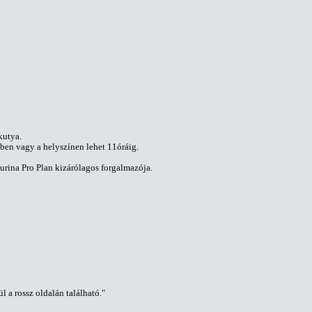
kutya.
iben vagy a helyszínen lehet 11óráig.
rina Pro Plan kizárólagos forgalmazója.
 a rossz oldalán található."