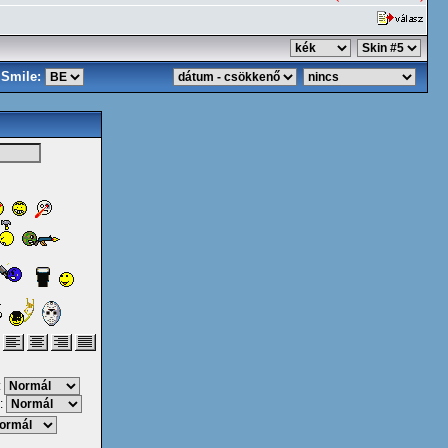
Smile:
:
: