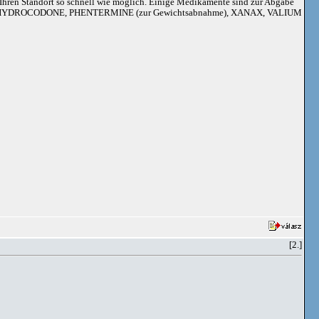
an Ihren Standort so schnell wie möglich. Einige Medikamente sind zur Abgabe
adoil, HYDROCODONE, PHENTERMINE (zur Gewichtsabnahme), XANAX, VALIUM
[2.]