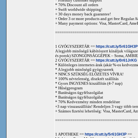
* Friendly customer support
* 70% Discount all orders
+ Swift worldwide shipping!
+ 30 days money back guarantee!
+ Order 3 or more products and get free Regular A
+ Many payment options: Visa, MasterCard, Ame
======================================
1 GYÓGYSZERTÁR ==
https://cutt.ly/5r61GH3P
A legjobb minőségű kábítószert kínáljuk világszer
és porok) SZONGONSÁGGÉPEK – Soma, AMBIEN,
2 GYÓGYSZERTÁR ==
https://cutt.ly/0r61JrKG
* Különleges internetes árak (akár %-os kedvezmé
* A legjobb minőségű gyógyszerek
* NINCS SZÜKSÉG ELŐZETES VÍVRA!
* 100% névtelenség, diszkrét szállítás
* Gyors INGYENES kiszállítás (4-7 nap)
* Hűségprogram
* Barátságos ügyfélszolgálat
* Barátságos ügyfélszolgálat
* 70% Kedvezmény minden rendelésre
+3 nap visszaszállítás! Rendeljen 3 vagy több term
+ Számos fizetési lehetőség: Visa, MasterCard, 
======================================
1 APOTHEKE ==
https://cutt.ly/5r61GH3P
==