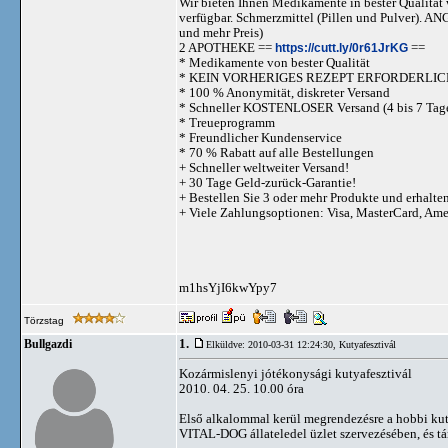
Wir bieten Ihnen Medikamente in bester Qualität w
verfügbar. Schmerzmittel (Pillen und Pulve
und mehr Preis)
2 APOTHEKE ==
https://cutt.ly/0r61JrKG
==
* Medikamente von bester Qualität
* KEIN VORHERIGES REZEPT ERFORDERLIC
* 100 % Anonymität, diskreter Versand
* Schneller KOSTENLOSER Versand (4 bis 7 Tag
* Treueprogramm
* Freundlicher Kundenservice
* 70 % Rabatt auf alle Bestellungen
+ Schneller weltweiter Versand!
+ 30 Tage Geld-zurück-Garantie!
+ Bestellen Sie 3 oder mehr Produkte und erhalte
+ Viele Zahlungsoptionen: Visa, MasterCard, Am
m1hsYjI6kwYpy7
Törzstag
1.
Bullgazdi
Elküldve: 2010-03-31 12:24:30,
Kutyafesztivál
Kozármislenyi jótékonysági kutyafesztivál
2010. 04. 25. 10.00 óra
Első alkalommal kerül megrendezésre a hobbi ku
VITAL-DOG állateledel üzlet szervezésében, és t