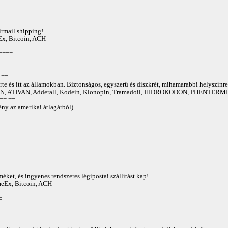
irmail shipping!
Ex, Bitcoin, ACH
====
==
te és itt az államokban. Biztonságos, egyszerű és diszkrét, mihamarabbi helyszínre
 ATIVAN, Adderall, Kodein, Klonopin, Tramadoil, HIDROKODON, PHENTERMIN
== ==
ny az amerikai átlagárból)
éket, és ingyenes rendszeres légipostai szállítást kap!
AmeEx, Bitcoin, ACH
=