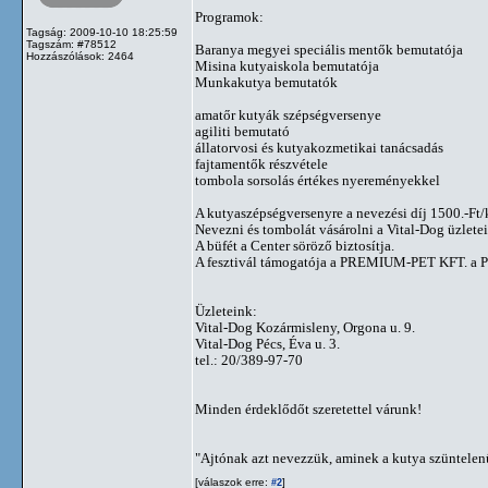
Programok:
Tagság: 2009-10-10 18:25:59
Tagszám: #78512
Baranya megyei speciális mentők bemutatója
Hozzászólások: 2464
Misina kutyaiskola bemutatója
Munkakutya bemutatók
amatőr kutyák szépségversenye
agiliti bemutató
állatorvosi és kutyakozmetikai tanácsadás
fajtamentők részvétele
tombola sorsolás értékes nyereményekkel
A kutyaszépségversenyre a nevezési díj 1500.-Ft/
Nevezni és tombolát vásárolni a Vital-Dog üzlete
A büfét a Center söröző biztosítja.
A fesztivál támogatója a PREMIUM-PET KFT. a Pu
Üzleteink:
Vital-Dog Kozármisleny, Orgona u. 9.
Vital-Dog Pécs, Éva u. 3.
tel.: 20/389-97-70
Minden érdeklődőt szeretettel várunk!
"Ajtónak azt nevezzük, aminek a kutya szüntelenül
[válaszok erre:
]
#2