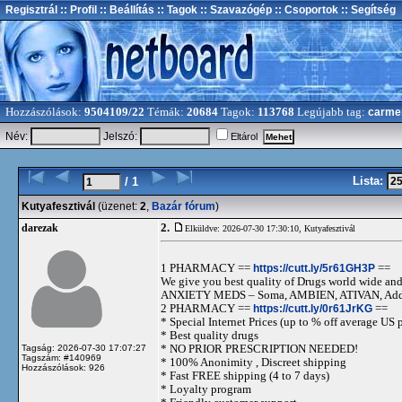
Regisztrál
:: Profil
:: Beállítás
:: Tagok
:: Szavazógép
:: Csoportok
:: Segítség
Hozzászólások:
9504109/22
Témák:
20684
Tagok:
113768
Legújabb tag:
carme
Név:
Jelszó:
Eltárol
Lista:
/ 1
Kutyafesztivál
(üzenet:
2
,
Bazár fórum
)
2.
darezak
Elküldve: 2026-07-30 17:30:10,
Kutyafesztivál
1 PHARMACY ==
https://cutt.ly/5r61GH3P
==
We give you best quality of Drugs world wide and h
ANXIETY MEDS – Soma, AMBIEN, ATIVAN, Adde
2 PHARMACY ==
https://cutt.ly/0r61JrKG
==
* Special Internet Prices (up to % off average US p
* Best quality drugs
* NO PRIOR PRESCRIPTION NEEDED!
Tagság: 2026-07-30 17:07:27
Tagszám: #140969
* 100% Anonimity , Discreet shipping
Hozzászólások: 926
* Fast FREE shipping (4 to 7 days)
* Loyalty program