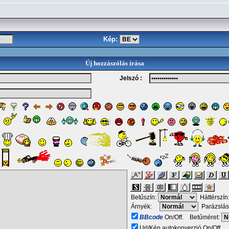
Kép:
Új hozzászólás írása
Jelszó :
Betűszín:
Háttérszín
Árnyék:
Parázslás
BBcode
On/Off. Betűméret:
Url/Kép autokonverzió On/Off.