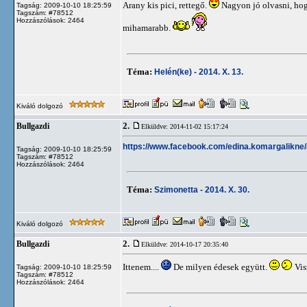
Arany kis pici, rettegő.
Nagyon jó olvasni, hogy
Tagság: 2009-10-10 18:25:59
Tagszám: #78512
Hozzászólások: 2464
mihamarabb.
Téma:
Helén(ke) - 2014. X. 13.
Kiváló dolgozó
2.
Bullgazdi
Elküldve: 2014-11-02 15:17:24
https://www.facebook.com/edina.komargalikne
Tagság: 2009-10-10 18:25:59
Tagszám: #78512
Hozzászólások: 2464
Téma:
Szimonetta - 2014. X. 30.
Kiváló dolgozó
2.
Bullgazdi
Elküldve: 2014-10-17 20:35:40
Ittenem....
De milyen édesek együtt.
Visz
Tagság: 2009-10-10 18:25:59
Tagszám: #78512
Hozzászólások: 2464