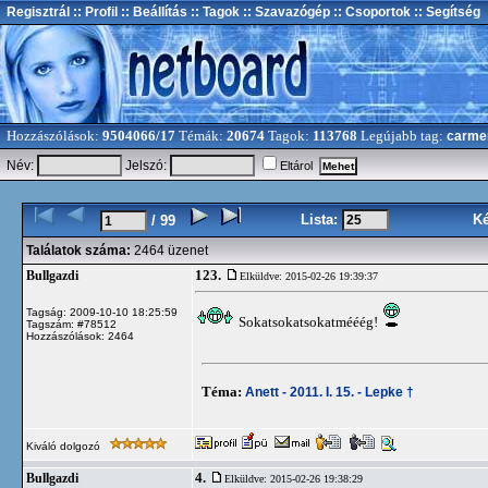
Regisztrál
:: Profil
:: Beállítás
:: Tagok
:: Szavazógép
:: Csoportok
:: Segítség
Hozzászólások:
9504066/17
Témák:
20674
Tagok:
113768
Legújabb tag:
carme
Név:
Jelszó:
Eltárol
Lista:
K
/ 99
Találatok száma:
2464 üzenet
123.
Bullgazdi
Elküldve: 2015-02-26 19:39:37
Tagság: 2009-10-10 18:25:59
Sokatsokatsokatmééég!
Tagszám: #78512
Hozzászólások: 2464
Téma:
Anett - 2011. I. 15. - Lepke †
Kiváló dolgozó
4.
Bullgazdi
Elküldve: 2015-02-26 19:38:29