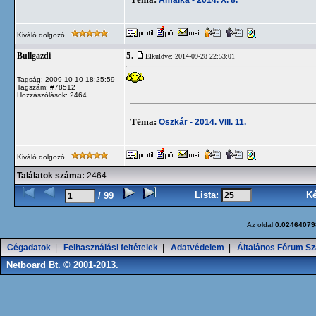
Kiváló dolgozó
5.
Bullgazdi
Elküldve: 2014-09-28 22:53:01
Tagság: 2009-10-10 18:25:59
Tagszám: #78512
Hozzászólások: 2464
Téma:
Oszkár - 2014. VIII. 11.
Kiváló dolgozó
Találatok száma:
2464
Lista:
K
/ 99
Az oldal
0.02464079
Cégadatok
|
Felhasználási feltételek
|
Adatvédelem
|
Általános Fórum Sz
Netboard Bt. © 2001-2013.