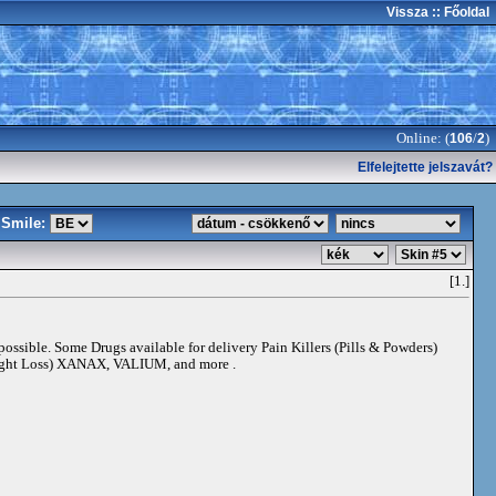
Vissza
:: Főoldal
Online: (
/
)
106
2
Elfelejtette jelszavát?
Smile:
[1.]
 possible. Some Drugs available for delivery Pain Killers (Pills & Powders)
t Loss) XANAX, VALIUM, and more .