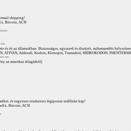
irmail shipping!
Ex, Bitcoin, ACH
====
==
te és itt az államokban. Biztonságos, egyszerű és diszkrét, mihamarabbi helyszínre
 ATIVAN, Adderall, Kodein, Klonopin, Tramadoil, HIDROKODON, PHENTERMIN
== ==
ny az amerikai átlagárból)
éket, és ingyenes rendszeres légipostai szállítást kap!
AmeEx, Bitcoin, ACH
=