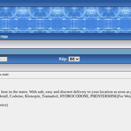
rniga
Kép:
n eladó
ere in the states. With safe, easy and discreet delivery to your location as soon as
rall, Codeine, Klonopin, Tramadoil, HYDROCODONE, PHENTERMINE(For Weigh
rice)