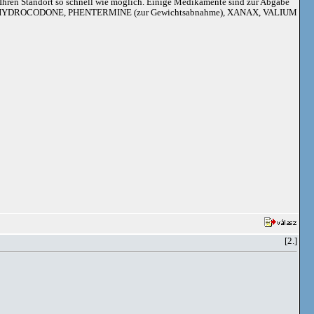
an Ihren Standort so schnell wie möglich. Einige Medikamente sind zur Abgabe
adoil, HYDROCODONE, PHENTERMINE (zur Gewichtsabnahme), XANAX, VALIUM
[2.]