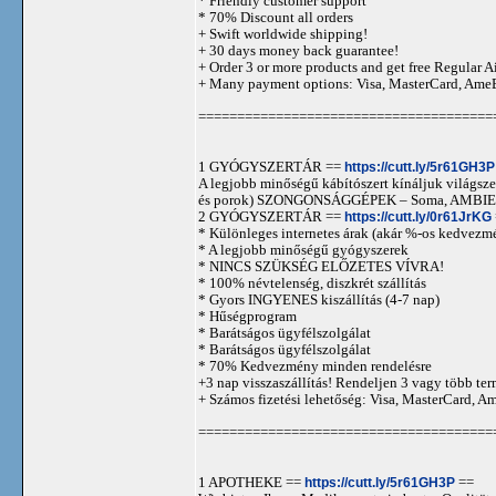
* Friendly customer support
* 70% Discount all orders
+ Swift worldwide shipping!
+ 30 days money back guarantee!
+ Order 3 or more products and get free Regular A
+ Many payment options: Visa, MasterCard, Ame
======================================
1 GYÓGYSZERTÁR ==
https://cutt.ly/5r61GH3P
A legjobb minőségű kábítószert kínáljuk világszer
és porok) SZONGONSÁGGÉPEK – Soma, AMBIEN,
2 GYÓGYSZERTÁR ==
https://cutt.ly/0r61JrKG
* Különleges internetes árak (akár %-os kedvezmé
* A legjobb minőségű gyógyszerek
* NINCS SZÜKSÉG ELŐZETES VÍVRA!
* 100% névtelenség, diszkrét szállítás
* Gyors INGYENES kiszállítás (4-7 nap)
* Hűségprogram
* Barátságos ügyfélszolgálat
* Barátságos ügyfélszolgálat
* 70% Kedvezmény minden rendelésre
+3 nap visszaszállítás! Rendeljen 3 vagy több term
+ Számos fizetési lehetőség: Visa, MasterCard, 
======================================
1 APOTHEKE ==
https://cutt.ly/5r61GH3P
==