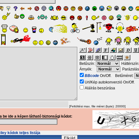
Betűszín:
Háttérszín
Árnyék:
Parázslás
BBcode
On/Off. Betűméret:
Url/Kép autokonverzió On/Off.
Aláírás beszúrása
[Feltöltési max. file méret (byte): 20000]
ja be ide a képen látható biztonsági kódot:
ley kódok teljes listája