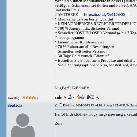
Wir bieten Ihnen Medikamente in bester Qualität w
verfügbar. Schmerzmittel (Pillen und Pulve
und mehr Preis)
2 APOTHEKE ==
https://cutt.ly/0r61JrKG
==
* Medikamente von bester Qualität
* KEIN VORHERIGES REZEPT ERFORDERLIC
* 100 % Anonymität, diskreter Versand
* Schneller KOSTENLOSER Versand (4 bis 7 Tag
* Treueprogramm
* Freundlicher Kundenservice
* 70 % Rabatt auf alle Bestellungen
+ Schneller weltweiter Versand!
+ 30 Tage Geld-zurück-Garantie!
+ Bestellen Sie 3 oder mehr Produkte und erhalte
+ Viele Zahlungsoptionen: Visa, MasterCard, Am
NugEqrDjF2BdmBV
Törzstag
2.
Seatzola
Elküldve: 2004-08-12 13:44:16,
Strong SRT 4355 Evolutio
Hello! Érdeklődnék, hogy megvan-e még a készü
Zola