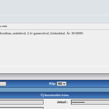
n eladó
bozában, számlával, 2 év garanciával, leírásokkal. Ár: 30.000Ft
Kép:
Új hozzászólás írása
Jelszó :