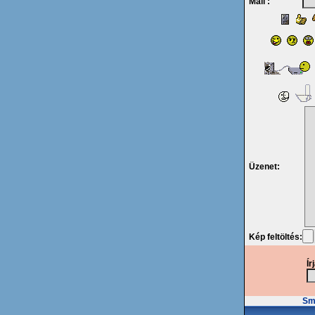
Mail :
Üzenet:
Kép feltöltés:
Ír
Smi