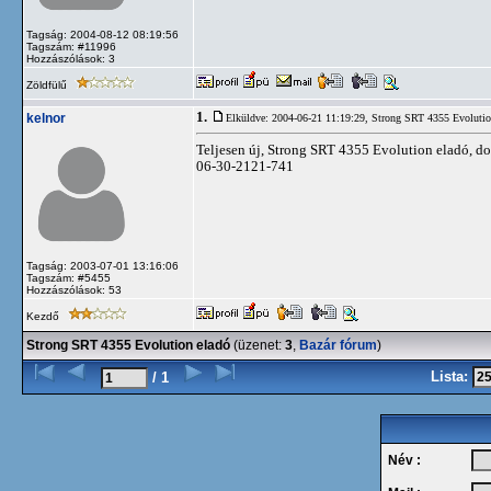
Tagság: 2004-08-12 08:19:56
Tagszám: #11996
Hozzászólások: 3
Zöldfülű
1.
kelnor
Elküldve: 2004-06-21 11:19:29,
Strong SRT 4355 Evolutio
Teljesen új, Strong SRT 4355 Evolution eladó, do
06-30-2121-741
Tagság: 2003-07-01 13:16:06
Tagszám: #5455
Hozzászólások: 53
Kezdő
Strong SRT 4355 Evolution eladó
(üzenet:
3
,
Bazár fórum
)
Lista:
/ 1
Név :