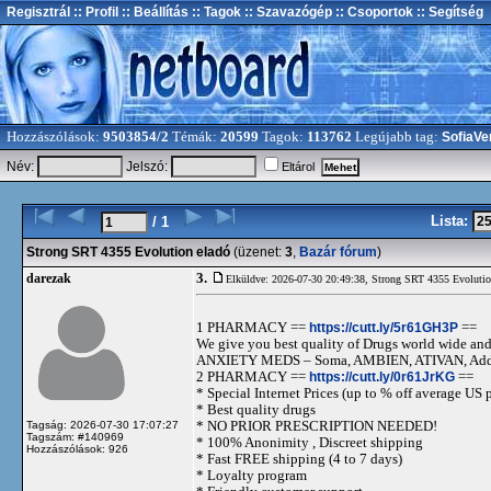
Regisztrál
:: Profil
:: Beállítás
:: Tagok
:: Szavazógép
:: Csoportok
:: Segítség
Hozzászólások:
9503854/2
Témák:
20599
Tagok:
113762
Legújabb tag:
SofiaVe
Név:
Jelszó:
Eltárol
Lista:
/ 1
Strong SRT 4355 Evolution eladó
(üzenet:
3
,
Bazár fórum
)
3.
darezak
Elküldve: 2026-07-30 20:49:38,
Strong SRT 4355 Evolutio
1 PHARMACY ==
https://cutt.ly/5r61GH3P
==
We give you best quality of Drugs world wide and h
ANXIETY MEDS – Soma, AMBIEN, ATIVAN, Adde
2 PHARMACY ==
https://cutt.ly/0r61JrKG
==
* Special Internet Prices (up to % off average US p
* Best quality drugs
* NO PRIOR PRESCRIPTION NEEDED!
Tagság: 2026-07-30 17:07:27
Tagszám: #140969
* 100% Anonimity , Discreet shipping
Hozzászólások: 926
* Fast FREE shipping (4 to 7 days)
* Loyalty program