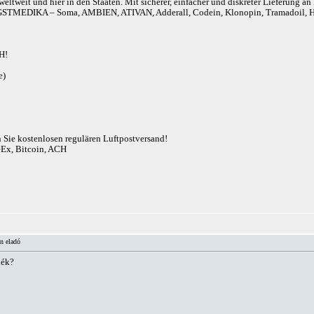
eltweit und hier in den Staaten. Mit sicherer, einfacher und diskreter Lieferung 
r). ANGSTMEDIKA – Soma, AMBIEN, ATIVAN, Adderall, Codein, Klonopin, Tram
H!
e)
n Sie kostenlosen regulären Luftpostversand!
eEx, Bitcoin, ACH
n eladó
lék?