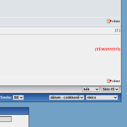
[3.]
(TÉMANYITÓ)
Smile: