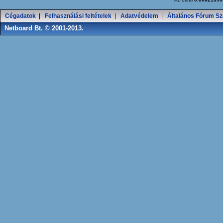
Cégadatok
|
Felhasználási feltételek
|
Adatvédelem
|
Általános Fórum Sz
Netboard Bt. © 2001-2013.