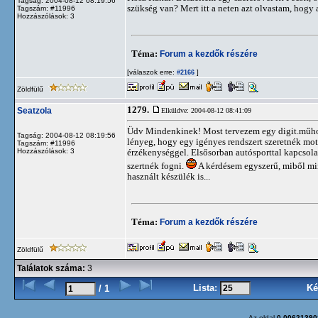
Tagság: 2004-08-12 08:19:56
szükség van? Mert itt a neten azt olvastam, hogy a
Tagszám: #11996
Hozzászólások: 3
Téma:
Forum a kezdők részére
[válaszok erre:
]
#2166
Zöldfülű
1279.
Seatzola
Elküldve: 2004-08-12 08:41:09
Üdv Mindenkinek! Most tervezem egy digit.műhold
Tagság: 2004-08-12 08:19:56
lényeg, hogy egy igényes rendszert szeretnék motor
Tagszám: #11996
Hozzászólások: 3
érzékenységgel. Elsősorban autósporttal kapcsol
szertnék fogni.
A kérdésem egyszerű, miből mir
használt készülék is...
Téma:
Forum a kezdők részére
Zöldfülű
Találatok száma:
3
Lista:
Ké
/ 1
Az oldal
0.00621390