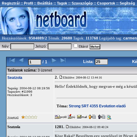
Regisztrál
:: Profil
:: Beállítás
:: Tagok
:: Szavazógép
:: Csoportok
:: Segítség
Hozzászólások:
9504089/2
Témák:
20680
Tagok:
113768
Legújabb tag:
carmen
Név:
Jelszó:
Eltárol
Lista:
Ké
/ 1
Találatok száma:
3 üzenet
2.
Seatzola
Elküldve: 2004-08-12 13:44:16
Hello! Érdeklődnék, hogy megvan-e még a készü
Tagság: 2004-08-12 08:19:56
Tagszám: #11996
Hozzászólások: 3
Téma:
Strong SRT 4355 Evolution eladó
Zöldfülű
1281.
Seatzola
Elküldve: 2004-08-12 09:40:24
Kösz Rakal! Beszéltem egy szerelővel itt Pécstt, ő