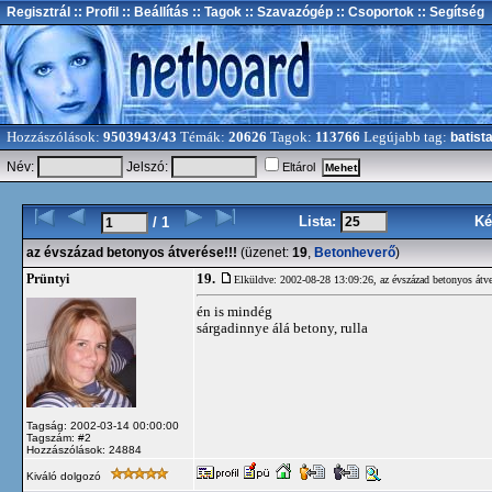
Regisztrál
:: Profil
:: Beállítás
:: Tagok
:: Szavazógép
:: Csoportok
:: Segítség
Hozzászólások:
9503943/43
Témák:
20626
Tagok:
113766
Legújabb tag:
batist
Név:
Jelszó:
Eltárol
Lista:
Ké
/ 1
az évszázad betonyos átverése!!!
(üzenet:
19
,
Betonheverő
)
19.
Prüntyi
Elküldve: 2002-08-28 13:09:26,
az évszázad betonyos átve
én is mindég
sárgadinnye álá betony, rulla
Tagság: 2002-03-14 00:00:00
Tagszám: #2
Hozzászólások: 24884
Kiváló dolgozó