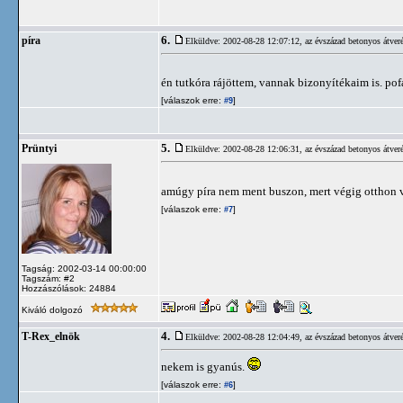
6.
píra
Elküldve: 2002-08-28 12:07:12,
az évszázad betonyos átveré
én tutkóra rájöttem, vannak bizonyítékaim is. pof
[válaszok erre:
]
#9
5.
Prüntyi
Elküldve: 2002-08-28 12:06:31,
az évszázad betonyos átveré
amúgy píra nem ment buszon, mert végig otthon v
[válaszok erre:
]
#7
Tagság: 2002-03-14 00:00:00
Tagszám: #2
Hozzászólások: 24884
Kiváló dolgozó
4.
T-Rex_elnök
Elküldve: 2002-08-28 12:04:49,
az évszázad betonyos átveré
nekem is gyanús.
[válaszok erre:
]
#6