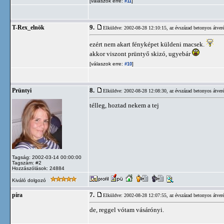
[válaszok erre:
]
#11
9.
T-Rex_elnök
Elküldve: 2002-08-28 12:10:15,
az évszázad betonyos átveré
ezért nem akart fényképet küldeni macsek.
akkor viszont prüntyő skizó, ugyebár
[válaszok erre:
]
#10
8.
Prüntyi
Elküldve: 2002-08-28 12:08:30,
az évszázad betonyos átveré
télleg, hoztad nekem a tej
Tagság: 2002-03-14 00:00:00
Tagszám: #2
Hozzászólások: 24884
Kiváló dolgozó
7.
píra
Elküldve: 2002-08-28 12:07:55,
az évszázad betonyos átveré
de, reggel vótam vásárónyi.