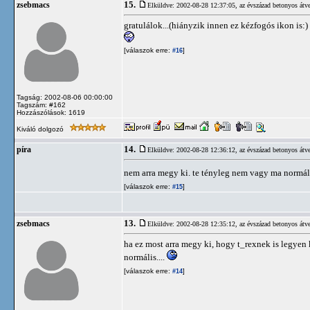
15.
zsebmacs
Elküldve: 2002-08-28 12:37:05,
az évszázad betonyos átve
gratulálok...(hiányzik innen ez kézfogós ikon is:)
[válaszok erre:
]
#16
Tagság: 2002-08-06 00:00:00
Tagszám: #162
Hozzászólások: 1619
Kiváló dolgozó
14.
píra
Elküldve: 2002-08-28 12:36:12,
az évszázad betonyos átve
nem arra megy ki. te tényleg nem vagy ma normál
[válaszok erre:
]
#15
13.
zsebmacs
Elküldve: 2002-08-28 12:35:12,
az évszázad betonyos átve
ha ez most arra megy ki, hogy t_rexnek is legyen 
normális....
[válaszok erre:
]
#14