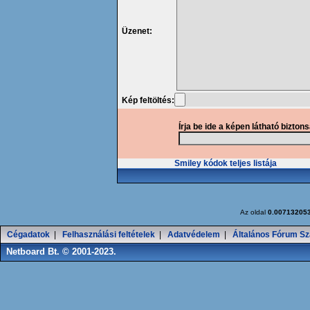
Üzenet:
Kép feltöltés:
Írja be ide a képen látható bizton
Smiley kódok teljes listája
Az oldal
0.00713205
Cégadatok
|
Felhasználási feltételek
|
Adatvédelem
|
Általános Fórum Sz
Netboard Bt. © 2001-2023.