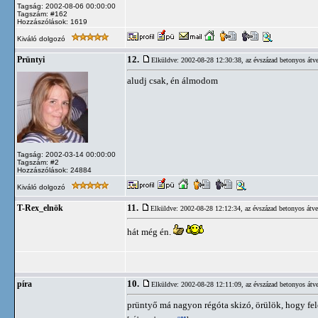
Tagság: 2002-08-06 00:00:00
Tagszám: #162
Hozzászólások: 1619
Kiváló dolgozó
12.
Prüntyi
Elküldve: 2002-08-28 12:30:38,
az évszázad betonyos átve
aludj csak, én álmodom
Tagság: 2002-03-14 00:00:00
Tagszám: #2
Hozzászólások: 24884
Kiváló dolgozó
11.
T-Rex_elnök
Elküldve: 2002-08-28 12:12:34,
az évszázad betonyos átve
hát még én.
10.
píra
Elküldve: 2002-08-28 12:11:09,
az évszázad betonyos átve
prüntyő má nagyon régóta skizó, örülök, hogy fel