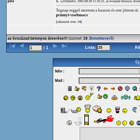
1.
píra
Elküldve: 2002-08-28 11:56:22,
az évszázad betonyos átveré
Tegnap reggel mentem a buszon és erre jöttem rá:
prüntyi=zsebmacs
[válaszok erre:
]
#4
az évszázad betonyos átverése!!!
(üzenet:
19
,
Betonheverő
)
Lista:
Ké
/ 1
Új
Név :
Mail :