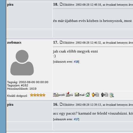
18.
píra
Elküldve: 2002-08-28 12:48:18,
az évszázad betonyos átve
én már újabban evés közben is betonyozok, most 
17.
zsebmacs
Elküldve: 2002-08-28 12:46:32,
az évszázad betonyos átve
jah csak előbb megyek enni
:)
[válaszok erre:
]
#18
Tagság: 2002-08-06 00:00:00
Tagszám: #162
Hozzászólások: 1619
Kiváló dolgozó
16.
píra
Elküldve: 2002-08-28 12:39:13,
az évszázad betonyos átve
acc egy pacsit? karmaid ne feledd visszahúzni. kö
[válaszok erre:
]
#17