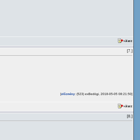
[7.]
[
: (523) exBedögi, 2018-05-05 08:21:50]
előzmény
[8.]