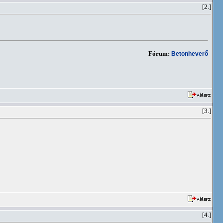
[2.]
Fórum:
Betonheverő
[3.]
[4.]