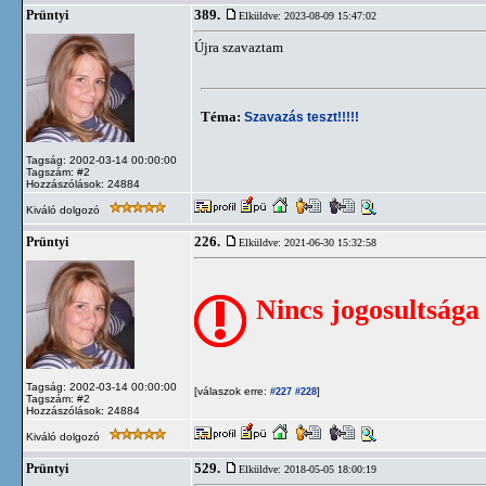
389.
Prüntyi
Elküldve: 2023-08-09 15:47:02
Újra szavaztam
Téma:
Szavazás teszt!!!!!
Tagság: 2002-03-14 00:00:00
Tagszám: #2
Hozzászólások: 24884
Kiváló dolgozó
226.
Prüntyi
Elküldve: 2021-06-30 15:32:58
Nincs jogosultsága
Tagság: 2002-03-14 00:00:00
[válaszok erre:
]
#227
#228
Tagszám: #2
Hozzászólások: 24884
Kiváló dolgozó
529.
Prüntyi
Elküldve: 2018-05-05 18:00:19