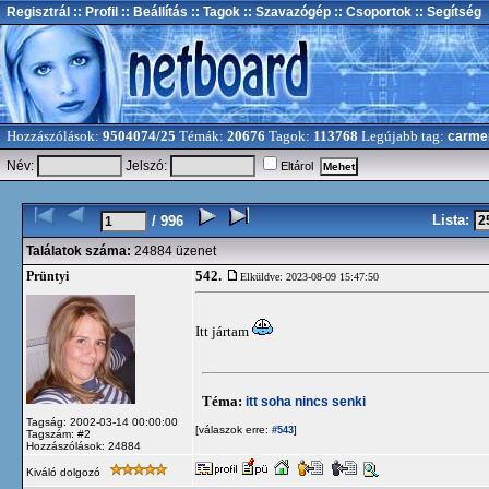
Regisztrál
:: Profil
:: Beállítás
:: Tagok
:: Szavazógép
:: Csoportok
:: Segítség
Hozzászólások:
9504074/25
Témák:
20676
Tagok:
113768
Legújabb tag:
carme
Név:
Jelszó:
Eltárol
Lista:
/ 996
Találatok száma:
24884 üzenet
542.
Prüntyi
Elküldve: 2023-08-09 15:47:50
Itt jártam
Téma:
itt soha nincs senki
Tagság: 2002-03-14 00:00:00
[válaszok erre:
]
#543
Tagszám: #2
Hozzászólások: 24884
Kiváló dolgozó