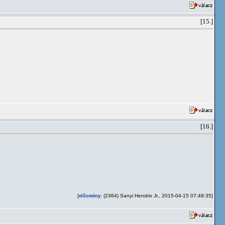
[15.]
[16.]
[
: (2364) Sanyi Hendrix Jr., 2015-04-15 07:48:35]
előzmény