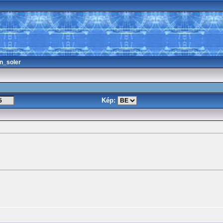
n_soler
Kép: