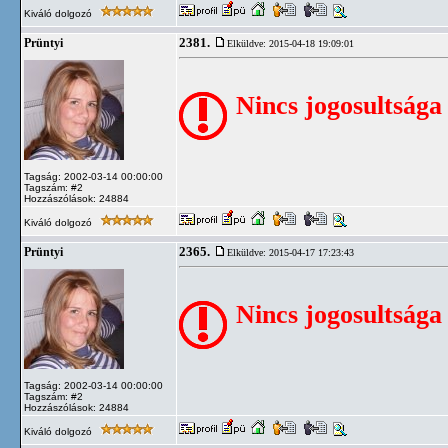
Kiváló dolgozó
2381.
Prüntyi
Elküldve: 2015-04-18 19:09:01
Nincs jogosultsága
Tagság: 2002-03-14 00:00:00
Tagszám: #2
Hozzászólások: 24884
Kiváló dolgozó
2365.
Prüntyi
Elküldve: 2015-04-17 17:23:43
Nincs jogosultsága
Tagság: 2002-03-14 00:00:00
Tagszám: #2
Hozzászólások: 24884
Kiváló dolgozó