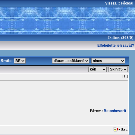
Vissza
:: Főoldal
Online: (
/
)
368
0
Elfelejtette jelszavát?
Smile:
[1.]
Fórum:
Betonheverő