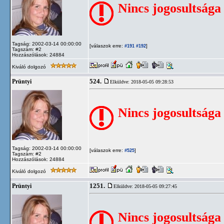
Nincs jogosultsága
Tagság: 2002-03-14 00:00:00
[válaszok erre:
]
#191
#192
Tagszám: #2
Hozzászólások: 24884
Kiváló dolgozó
524.
Prüntyi
Elküldve: 2018-05-05 09:28:53
Nincs jogosultsága
Tagság: 2002-03-14 00:00:00
[válaszok erre:
]
#525
Tagszám: #2
Hozzászólások: 24884
Kiváló dolgozó
1251.
Prüntyi
Elküldve: 2018-05-05 09:27:45
Nincs jogosultsága