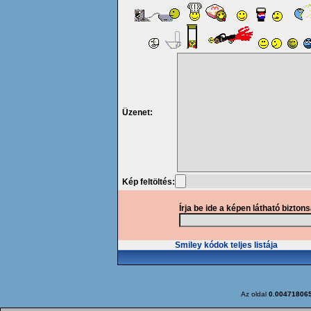
Üzenet:
Kép feltöltés:
Írja be ide a képen látható bizton
Smiley kódok teljes listája
Az oldal
0.00471806