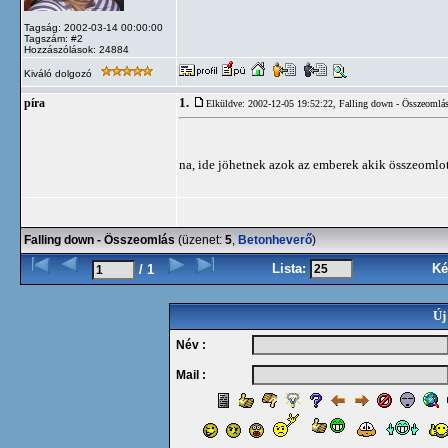
Tagság: 2002-03-14 00:00:00
Tagszám: #2
Hozzászólások: 24884
Kiváló dolgozó
1.
píra
Elküldve: 2002-12-05 19:52:22,
Falling down - Összeomlá
na, ide jöhetnek azok az emberek akik összeomlo
Falling down - Összeomlás
(üzenet:
5
,
Betonheverő
)
Lista:
Ké
/ 1
Új
Név :
Mail :