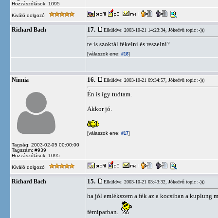
Hozzászólások: 1095
Kiváló dolgozó
17.
Richard Bach
Elküldve: 2003-10-21 14:23:34,
Jókedvű topic :-)))
te is szoktál fékelni és reszelni?
[válaszok erre:
]
#18
16.
Ninnia
Elküldve: 2003-10-21 09:34:57,
Jókedvű topic :-)))
Én is így tudtam.
Akkor jó.
[válaszok erre:
]
#17
Tagság: 2003-02-05 00:00:00
Tagszám: #939
Hozzászólások: 1095
Kiváló dolgozó
15.
Richard Bach
Elküldve: 2003-10-21 03:43:32,
Jókedvű topic :-)))
ha jól emlékszem a fék az a kocsiban a kuplung me
fémiparban.