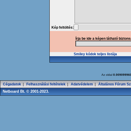
Kép feltöltés:
Írja be ide a képen látható bizton
Smiley kódok teljes listája
Az oldal
0.00909996
Cégadatok
|
Felhasználási feltételek
|
Adatvédelem
|
Általános Fórum Sz
Netboard Bt. © 2001-2023.