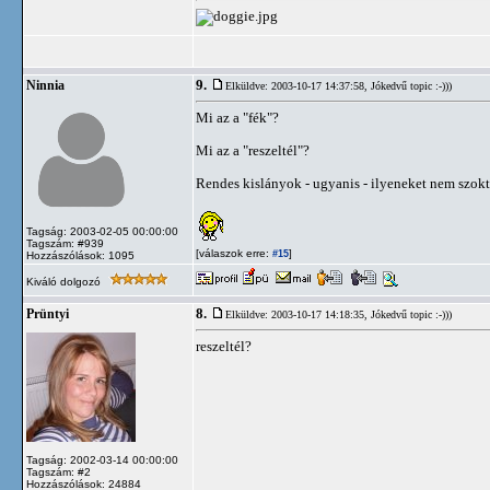
9.
Ninnia
Elküldve: 2003-10-17 14:37:58,
Jókedvű topic :-)))
Mi az a "fék"?
Mi az a "reszeltél"?
Rendes kislányok - ugyanis - ilyeneket nem szokt
Tagság: 2003-02-05 00:00:00
Tagszám: #939
[válaszok erre:
]
#15
Hozzászólások: 1095
Kiváló dolgozó
8.
Prüntyi
Elküldve: 2003-10-17 14:18:35,
Jókedvű topic :-)))
reszeltél?
Tagság: 2002-03-14 00:00:00
Tagszám: #2
Hozzászólások: 24884