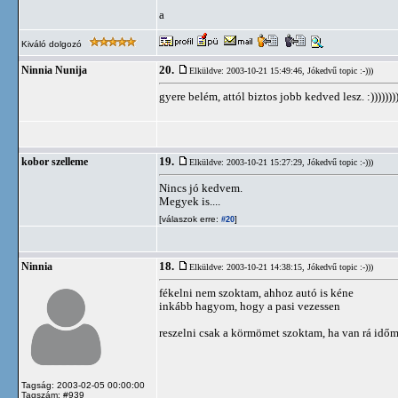
a
Kiváló dolgozó
20.
Ninnia Nunija
Elküldve: 2003-10-21 15:49:46,
Jókedvű topic :-)))
gyere belém, attól biztos jobb kedved lesz. :))))))))
19.
kobor szelleme
Elküldve: 2003-10-21 15:27:29,
Jókedvű topic :-)))
Nincs jó kedvem.
Megyek is....
[válaszok erre:
]
#20
18.
Ninnia
Elküldve: 2003-10-21 14:38:15,
Jókedvű topic :-)))
fékelni nem szoktam, ahhoz autó is kéne
inkább hagyom, hogy a pasi vezessen
reszelni csak a körmömet szoktam, ha van rá idő
Tagság: 2003-02-05 00:00:00
Tagszám: #939