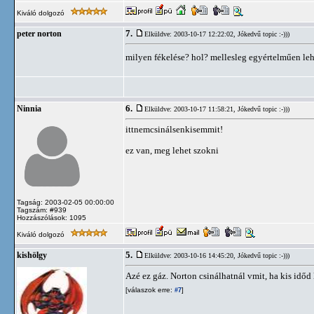
Kiváló dolgozó
7.
peter norton
Elküldve: 2003-10-17 12:22:02,
Jókedvű topic :-)))
milyen fékelése? hol? mellesleg egyértelműen leh
6.
Ninnia
Elküldve: 2003-10-17 11:58:21,
Jókedvű topic :-)))
ittnemcsinálsenkisemmit!
ez van, meg lehet szokni
Tagság: 2003-02-05 00:00:00
Tagszám: #939
Hozzászólások: 1095
Kiváló dolgozó
5.
kishölgy
Elküldve: 2003-10-16 14:45:20,
Jókedvű topic :-)))
Azé ez gáz. Norton csinálhatnál vmit, ha kis időd 
[válaszok erre:
]
#7