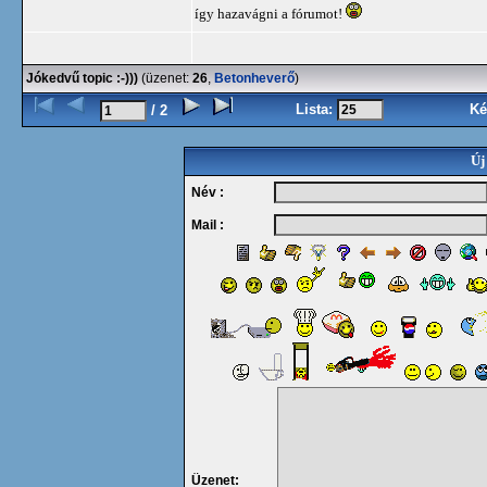
így hazavágni a fórumot!
Jókedvű topic :-)))
(üzenet:
26
,
Betonheverő
)
Lista:
Ké
/ 2
Új
Név :
Mail :
Üzenet: