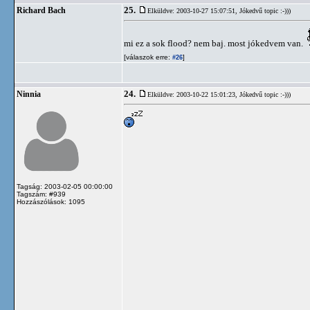
25.
Richard Bach
Elküldve: 2003-10-27 15:07:51,
Jókedvű topic :-)))
mi ez a sok flood? nem baj. most jókedvem van.
[válaszok erre:
]
#26
24.
Ninnia
Elküldve: 2003-10-22 15:01:23,
Jókedvű topic :-)))
Tagság: 2003-02-05 00:00:00
Tagszám: #939
Hozzászólások: 1095