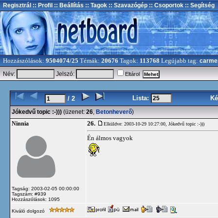
Regisztrál
:: Profil
:: Beállítás
:: Tagok
:: Szavazógép
:: Csoportok
:: Segítség
Hozzászólások:
9504074/25
Témák:
20676
Tagok:
113768
Legújabb tag:
carme
Név:
Jelszó:
Eltárol
Lista:
Ké
/ 2
Jókedvű topic :-)))
(üzenet:
26
,
Betonheverő
)
26.
Ninnia
Elküldve: 2003-10-29 10:27:00,
Jókedvű topic :-)))
Én álmos vagyok
Tagság: 2003-02-05 00:00:00
Tagszám: #939
Hozzászólások: 1095
Kiváló dolgozó