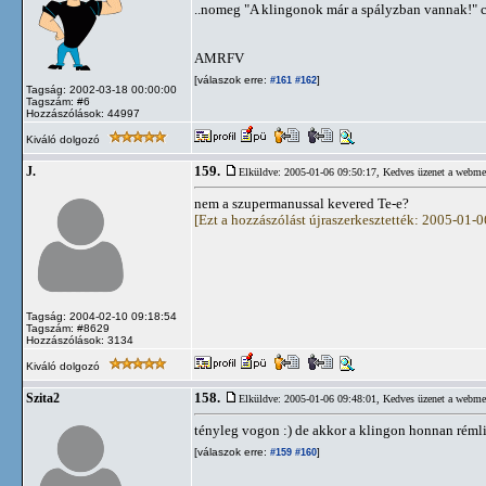
..nomeg "A klingonok már a spályzban vannak!" c
AMRFV
[válaszok erre:
]
#161
#162
Tagság: 2002-03-18 00:00:00
Tagszám: #6
Hozzászólások: 44997
Kiváló dolgozó
159.
J.
Elküldve: 2005-01-06 09:50:17,
Kedves üzenet a webme
nem a szupermanussal kevered Te-e?
[Ezt a hozzászólást újraszerkesztették: 2005-01-
Tagság: 2004-02-10 09:18:54
Tagszám: #8629
Hozzászólások: 3134
Kiváló dolgozó
158.
Szita2
Elküldve: 2005-01-06 09:48:01,
Kedves üzenet a webme
tényleg vogon :) de akkor a klingon honnan réml
[válaszok erre:
]
#159
#160