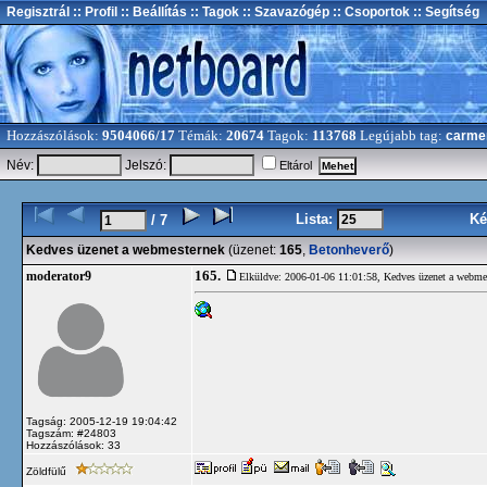
Regisztrál
:: Profil
:: Beállítás
:: Tagok
:: Szavazógép
:: Csoportok
:: Segítség
Hozzászólások:
9504066/17
Témák:
20674
Tagok:
113768
Legújabb tag:
carme
Név:
Jelszó:
Eltárol
Lista:
Ké
/ 7
Kedves üzenet a webmesternek
(üzenet:
165
,
Betonheverő
)
165.
moderator9
Elküldve: 2006-01-06 11:01:58,
Kedves üzenet a webme
Tagság: 2005-12-19 19:04:42
Tagszám: #24803
Hozzászólások: 33
Zöldfülű