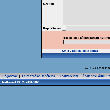
Üzenet:
Kép feltöltés:
Írja be ide a képen látható bizton
Smiley kódok teljes listája
Az oldal
0.00960493
Cégadatok
|
Felhasználási feltételek
|
Adatvédelem
|
Általános Fórum Sz
Netboard Bt. © 2001-2023.