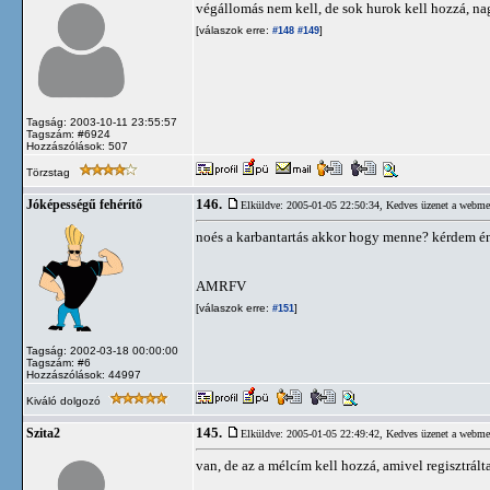
végállomás nem kell, de sok hurok kell hozzá, na
[válaszok erre:
]
#148
#149
Tagság: 2003-10-11 23:55:57
Tagszám: #6924
Hozzászólások: 507
Törzstag
146.
Jóképességű fehérítő
Elküldve: 2005-01-05 22:50:34,
Kedves üzenet a webme
noés a karbantartás akkor hogy menne? kérdem én,
AMRFV
[válaszok erre:
]
#151
Tagság: 2002-03-18 00:00:00
Tagszám: #6
Hozzászólások: 44997
Kiváló dolgozó
145.
Szita2
Elküldve: 2005-01-05 22:49:42,
Kedves üzenet a webme
van, de az a mélcím kell hozzá, amivel regisztrált