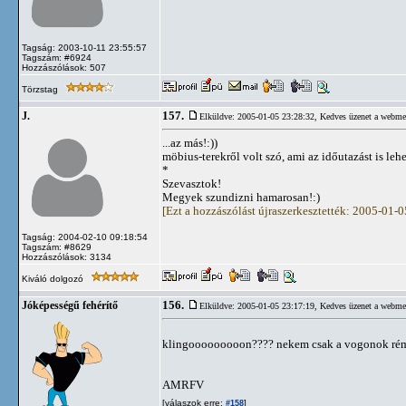
Tagság: 2003-10-11 23:55:57
Tagszám: #6924
Hozzászólások: 507
Törzstag
157.
J.
Elküldve: 2005-01-05 23:28:32,
Kedves üzenet a webme
...az más!:))
möbius-terekről volt szó, ami az időutazást is lehe
*
Szevasztok!
Megyek szundizni hamarosan!:)
[Ezt a hozzászólást újraszerkesztették: 2005-01-
Tagság: 2004-02-10 09:18:54
Tagszám: #8629
Hozzászólások: 3134
Kiváló dolgozó
156.
Jóképességű fehérítő
Elküldve: 2005-01-05 23:17:19,
Kedves üzenet a webme
klingooooooooon???? nekem csak a vogonok rém
AMRFV
[válaszok erre:
]
#158