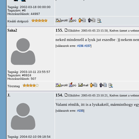
Tagság: 2002-03-18 00:00:00
Tagszám: #6
Hozzászólások: 44997
Kiváló dolgozó
155.
Szita2
Elküldve: 2005-01-05 23:15:50,
Kedves üzenet a webme
neked mindenről a lyuk jut eszedbe :)) nekem nem 
[válaszok erre:
]
#156
#157
Tagság: 2003-10-11 23:55:57
Tagszám: #6924
Hozzászólások: 507
Törzstag
154.
J.
Elküldve: 2005-01-05 23:10:21,
Kedves üzenet a webme
Valami rémlik, itt is a lyukakról, márminthogy eg
[válaszok erre:
]
#155
Tagság: 2004-02-10 09:18:54