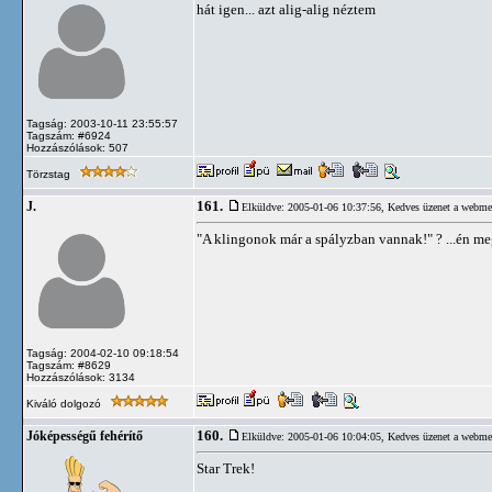
hát igen... azt alig-alig néztem
Tagság: 2003-10-11 23:55:57
Tagszám: #6924
Hozzászólások: 507
Törzstag
161.
J.
Elküldve: 2005-01-06 10:37:56,
Kedves üzenet a webme
"A klingonok már a spályzban vannak!" ? ...én me
Tagság: 2004-02-10 09:18:54
Tagszám: #8629
Hozzászólások: 3134
Kiváló dolgozó
160.
Jóképességű fehérítő
Elküldve: 2005-01-06 10:04:05,
Kedves üzenet a webme
Star Trek!