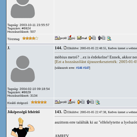
Tagság: 2003-10-11 23:55:57
Tagszám: #6924
Hozzászólások: 507
Törzstag
144.
J.
Elküldve: 2005-01-05 22:48:55,
Kedves üzenet a webme
möbius metró? ...ez is érdekelne! Ennek, akkor ne
[Ezt a hozzászólást újraszerkesztették: 2005-01-
[válaszok erre:
]
#146
#147
Tagság: 2004-02-10 09:18:54
Tagszám: #8629
Hozzászólások: 3134
Kiváló dolgozó
143.
Jóképességű fehérítő
Elküldve: 2005-01-05 22:47:38,
Kedves üzenet a webme
aszittem erre találták ki az "elfelelytette a lyels
AMRFV