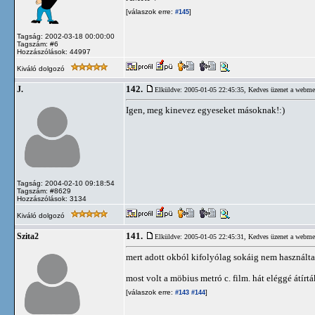
[válaszok erre:
]
#145
Tagság: 2002-03-18 00:00:00
Tagszám: #6
Hozzászólások: 44997
Kiváló dolgozó
142.
J.
Elküldve: 2005-01-05 22:45:35,
Kedves üzenet a webme
Igen, meg kinevez egyeseket másoknak!:)
Tagság: 2004-02-10 09:18:54
Tagszám: #8629
Hozzászólások: 3134
Kiváló dolgozó
141.
Szita2
Elküldve: 2005-01-05 22:45:31,
Kedves üzenet a webme
mert adott okból kifolyólag sokáig nem használtam
most volt a möbius metró c. film. hát eléggé átírtá
[válaszok erre:
]
#143
#144