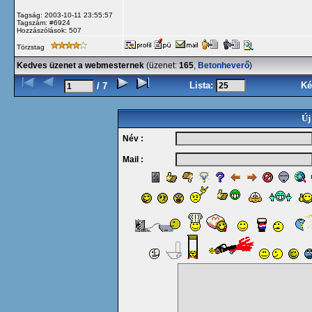
Tagság: 2003-10-11 23:55:57
Tagszám: #6924
Hozzászólások: 507
Törzstag
Kedves üzenet a webmesternek
(üzenet:
165
,
Betonheverő
)
Lista:
Ké
/ 7
Új
Név :
Mail :