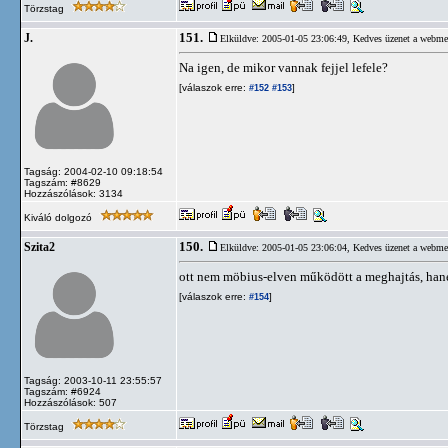
Törzstag
151.
J.
Elküldve: 2005-01-05 23:06:49,
Kedves üzenet a webme
Na igen, de mikor vannak fejjel lefele?
[válaszok erre:
]
#152
#153
Tagság: 2004-02-10 09:18:54
Tagszám: #8629
Hozzászólások: 3134
Kiváló dolgozó
150.
Szita2
Elküldve: 2005-01-05 23:06:04,
Kedves üzenet a webme
ott nem möbius-elven működött a meghajtás, hanem
[válaszok erre:
]
#154
Tagság: 2003-10-11 23:55:57
Tagszám: #6924
Hozzászólások: 507
Törzstag