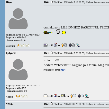
164.
Digo
Elküldve: 2005-06-15 13:32:55,
Kedves üzenet a webme
csatlakozom LILLIOMHOZ BASZOTTUL TEC
Tagság: 2005-03-21 06:45:23
Tagszám: #16940
Hozzászólások: 4
Zöldfülű
163.
Lylyom11
Elküldve: 2005-04-17 20:07:55,
Kedves üzenet a webme
Sziasztok!!!
Kedves Webmester!!! Nagyon jó a fórum. Meg min
[válaszok erre:
]
#164
Tagság: 2005-01-06 17:20:03
Tagszám: #14957
Hozzászólások: 99
Kezdő
162.
Szita2
Elküldve: 2005-01-06 20:00:56,
Kedves üzenet a webme