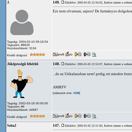
149.
J.
Elküldve: 2005-01-05 22:56:03,
Kedves üzenet a webme
Ezt nem olvastam, sajnos! De furmányos dolgokra 
Tagság: 2004-02-10 09:18:54
Tagszám: #8629
Hozzászólások: 3134
Kiváló dolgozó
148.
Jóképességű fehérítő
Elküldve: 2005-01-05 22:53:07,
Kedves üzenet a webme
...de az Utikalauzban nem! pedig ott minden font
AMRFV
[válaszok erre:
]
#150
Tagság: 2002-03-18 00:00:00
Tagszám: #6
Hozzászólások: 44997
Kiváló dolgozó
147.
Szita2
Elküldve: 2005-01-05 22:51:00,
Kedves üzenet a webme