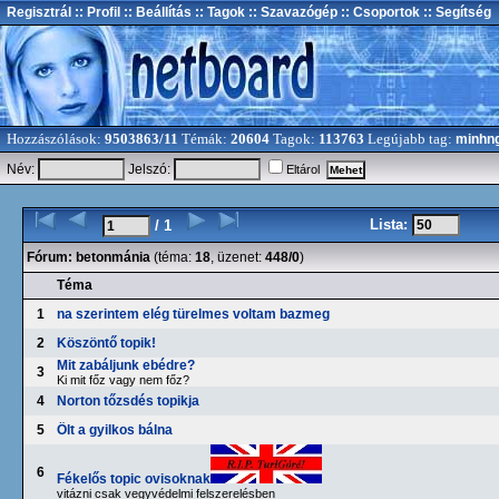
Regisztrál
:: Profil
:: Beállítás
:: Tagok
:: Szavazógép
:: Csoportok
:: Segítség
Hozzászólások:
9503863/11
Témák:
20604
Tagok:
113763
Legújabb tag:
minhn
Név:
Jelszó:
Eltárol
Lista:
/ 1
Fórum:
betonmánia
(téma:
18
, üzenet:
448/0
)
Téma
1
na szerintem elég türelmes voltam bazmeg
2
Köszöntő topik!
Mit zabáljunk ebédre?
3
Ki mit főz vagy nem főz?
4
Norton tőzsdés topikja
5
Ölt a gyilkos bálna
6
Fékelős topic ovisoknak
vitázni csak vegyvédelmi felszerelésben