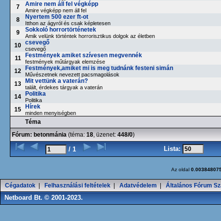
Amire nem áll fel végképp
7
Amire végképp nem áll fel
Nyertem 500 ezer ft-ot
8
Itthon az ágyról és csak képletesen
Sokkoló horrortörténetek
9
Amik velünk történtek horrorisztikus dolgok az életben
csevegő
10
csevegő
Festmények amiket szívesen megvennék
11
festmények műtárgyak elemzése
Festmények,amiket mi is meg tudnánk festeni simán
12
Művészetnek nevezett pacsmagolások
Mit vettünk a vaterán?
13
talált, érdekes tárgyak a vaterán
Politika
14
Politika
Hírek
15
minden menyiségben
Téma
Fórum:
betonmánia
(téma:
18
, üzenet:
448/0
)
Lista:
/ 1
Az oldal
0.00384807
Cégadatok
|
Felhasználási feltételek
|
Adatvédelem
|
Általános Fórum Sz
Netboard Bt. © 2001-2023.