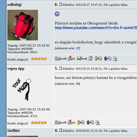
6.
exBedögi
Elküldve: 2013-05-27 10:47:35,
Ölt a gyilkos bálna
Prüntyit utoljára az Oktogonnál látták:
http://www.youtube.com/watch?v=Dx-F-uzmk7
ez alapján borítékolom, hogy sikerültek a vizsgái
Tagság: 2007-03-12 15:16:42
[válaszok erre:
]
#7
Tagszám: #42698
Hozzászólások: 9611
Kiváló dolgozó
5.
vegeta tipp
Elküldve: 2013-05-25 19:28:31,
Ölt a gyilkos bálna
bazze, azt hittem prüntyi kattant be a vizsgaidősz
[válaszok erre:
]
#6
Tagság: 2007-09-22 15:42:49
Tagszám: #49536
Hozzászólások: 4721
Kiváló dolgozó
4.
Iáriflári
Elküldve: 2010-03-02 22:32:18,
Ölt a gyilkos bálna