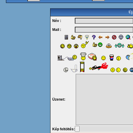
Új
Név :
Mail :
Üzenet:
Kép feltöltés: