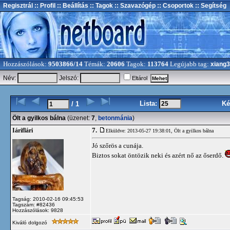
Regisztrál
:: Profil
:: Beállítás
:: Tagok
:: Szavazógép
:: Csoportok
:: Segítség
Hozzászólások:
9503866/14
Témák:
20606
Tagok:
113764
Legújabb tag:
xiang
Név:
Jelszó:
Eltárol
Lista:
Ké
/ 1
Ölt a gyilkos bálna
(üzenet:
7
,
betonmánia
)
7.
Iáriflári
Elküldve: 2013-05-27 19:38:01,
Ölt a gyilkos bálna
Jó szőrös a cunája.
Biztos sokat öntözik neki és azért nő az őserdő.
Tagság: 2010-02-16 09:45:53
Tagszám: #82436
Hozzászólások: 9828
Kiváló dolgozó