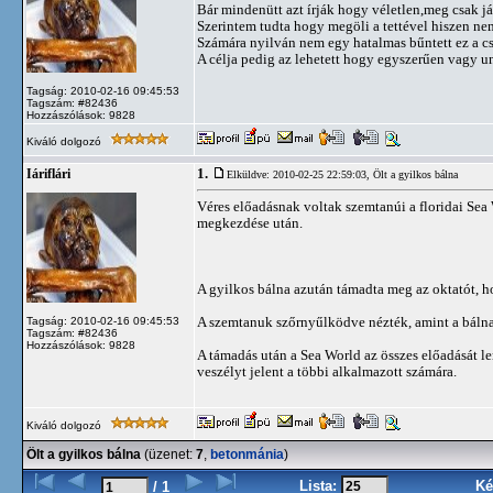
Bár mindenütt azt írják hogy véletlen,meg csak j
Szerintem tudta hogy megöli a tettével hiszen nem
Számára nyilván nem egy hatalmas bűntett ez a cse
A célja pedig az lehetett hogy egyszerűen vagy u
Tagság: 2010-02-16 09:45:53
Tagszám: #82436
Hozzászólások: 9828
Kiváló dolgozó
1.
Iáriflári
Elküldve: 2010-02-25 22:59:03,
Ölt a gyilkos bálna
Véres előadásnak voltak szemtanúi a floridai Sea 
megkezdése után.
A gyilkos bálna azután támadta meg az oktatót, ho
A szemtanuk szőrnyűlködve nézték, amint a bálna 
Tagság: 2010-02-16 09:45:53
Tagszám: #82436
Hozzászólások: 9828
A támadás után a Sea World az összes előadását l
veszélyt jelent a többi alkalmazott számára.
Kiváló dolgozó
Ölt a gyilkos bálna
(üzenet:
7
,
betonmánia
)
Lista:
Ké
/ 1