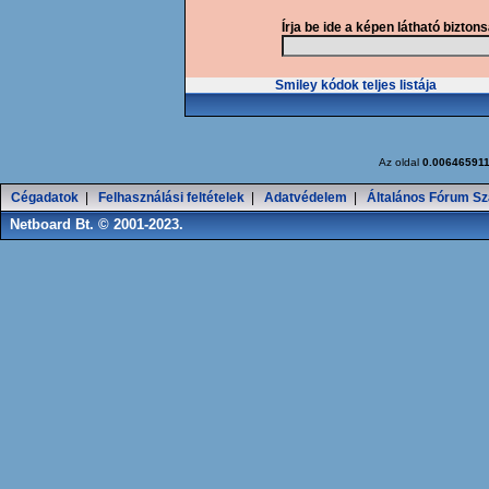
Írja be ide a képen látható bizton
Smiley kódok teljes listája
Az oldal
0.00646591
Cégadatok
|
Felhasználási feltételek
|
Adatvédelem
|
Általános Fórum Sz
Netboard Bt. © 2001-2023.