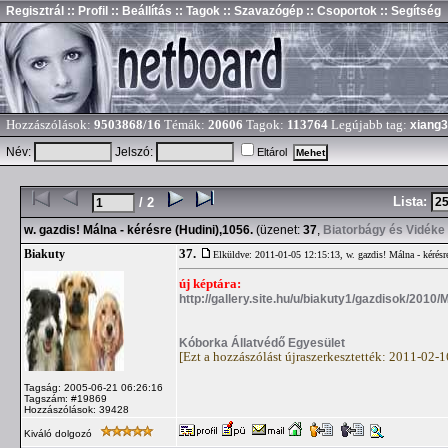
Regisztrál
:: Profil
:: Beállítás
:: Tagok
:: Szavazógép
:: Csoportok
:: Segítség
Hozzászólások:
9503868/16
Témák:
20606
Tagok:
113764
Legújabb tag:
xiang
Név:
Jelszó:
Eltárol
Lista:
/ 2
w. gazdis! Málna - kérésre (Hudini),1056.
(üzenet:
37
,
Biatorbágy és Vidéke
37.
Biakuty
Elküldve: 2011-01-05 12:15:13,
w. gazdis! Málna - kérésr
új képtára:
http://gallery.site.hu/u/biakuty1/gazdisok/2010/
Kóborka Állatvédő Egyesület
[Ezt a hozzászólást újraszerkesztették: 2011-02-
Tagság: 2005-06-21 06:26:16
Tagszám: #19869
Hozzászólások: 39428
Kiváló dolgozó