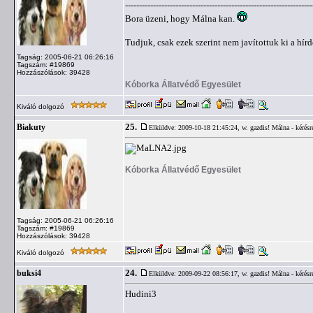
-------------------------------------------------------------------
Bora üzeni, hogy Málna kan.
Tudjuk, csak ezek szerint nem javítottuk ki a hírd
Tagság: 2005-06-21 06:26:16
Tagszám: #19869
Hozzászólások: 39428
Kóborka Állatvédő Egyesület
Kiváló dolgozó
25.
Biakuty
Elküldve: 2009-10-18 21:45:24,
w. gazdis! Málna - kérésr
Kóborka Állatvédő Egyesület
Tagság: 2005-06-21 06:26:16
Tagszám: #19869
Hozzászólások: 39428
Kiváló dolgozó
24.
buksi4
Elküldve: 2009-09-22 08:56:17,
w. gazdis! Málna - kérésr
Hudini3