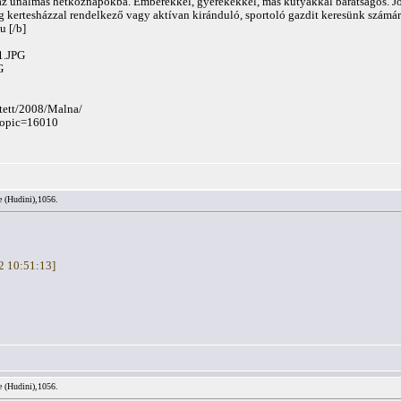
z unalmas hétköznapokba. Emberekkel, gyerekekkel, más kutyákkal barátságos. Jó je
g kertesházzal rendelkező vagy aktívan kiránduló, sportoló gazdit keresünk számár
hu
[/b]
1.JPG
G
itett/2008/Malna/
?topic=16010
e (Hudini),1056.
22 10:51:13]
e (Hudini),1056.