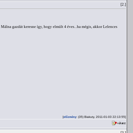
[2.]
álna gazdát keresne így, hogy elmúlt 4 éves...ha mégis, akkor Lelences
[
: (35) Biakuty, 2011-01-03 22:13:55]
előzmény
[3.]