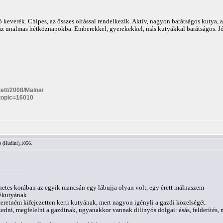
ó keverék. Chipes, az összes oltással rendelkezik. Aktív, nagyon barátságos kutya, 
z unalmas hétköznapokba. Emberekkel, gyerekekkel, más kutyákkal barátságos. Jó je
itett/2008/Malna/
?topic=16010
e (Hudini),1056.
-------------
hetes korában az egyik mancsán egy lábujja olyan volt, egy érett málnaszem
pékutyának
eretném kifejezetten kerti kutyának, mert nagyon igényli a gazdi közelségét.
kedni, megfelelni a gazdinak, ugyanakkor vannak dilinyós dolgai: ásás, felderítés,