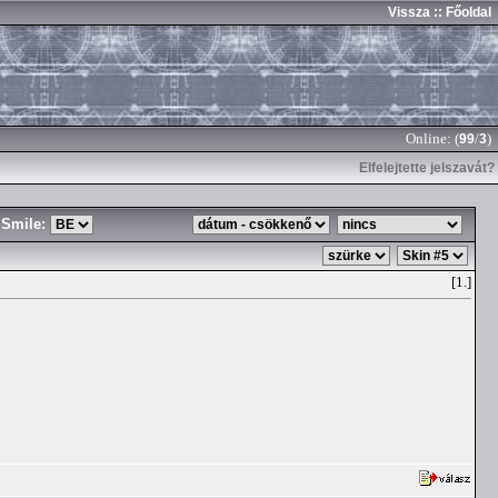
Vissza
:: Főoldal
Online: (
/
)
99
3
Elfelejtette jelszavát?
Smile:
[1.]