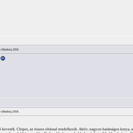
e (Hudini),1056.
?
e (Hudini),1056.
ó keverék. Chipes, az összes oltással rendelkezik. Aktív, nagyon barátságos kutya, 