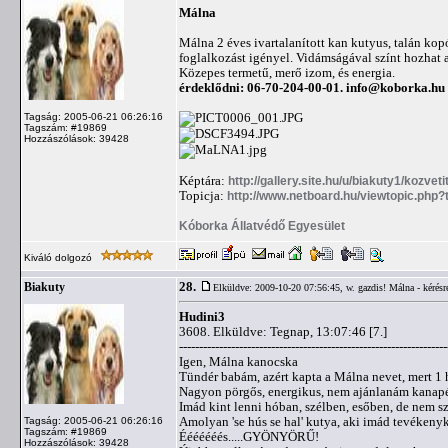
Málna
Málna 2 éves ivartalanított kan kutyus, talán kop
foglalkozást igényel. Vidámságával színt hozhat a
Közepes termetű, merő izom, és energia.
érdeklődni: 06-70-204-00-01.
info@koborka.hu
Tagság: 2005-06-21 06:26:16
Tagszám: #19869
Hozzászólások: 39428
Képtára:
http://gallery.site.hu/u/biakuty1/kozvet
Topicja:
http://www.netboard.hu/viewtopic.php
Kóborka Állatvédő Egyesület
Kiváló dolgozó
28.
Biakuty
Elküldve: 2009-10-20 07:56:45,
w. gazdis! Málna - kérésr
Hudini3
3608. Elküldve: Tegnap, 13:07:46 [7.]
-------------------------------------------------------------------
Igen, Málna kanocska
Tündér babám, azért kapta a Málna nevet, mert 1 
Nagyon pörgős, energikus, nem ajánlanám kana
Imád kint lenni hóban, szélben, esőben, de nem sz
Amolyan 'se hús se hal' kutya, aki imád tevékeny
Tagság: 2005-06-21 06:26:16
Tagszám: #19869
Ééééééés.....GYÖNYÖRŰ!
Hozzászólások: 39428