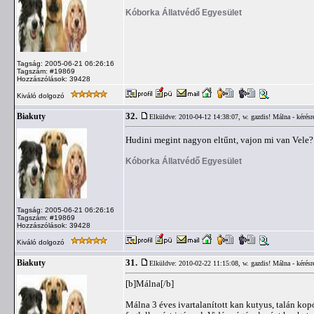
Kóborka Állatvédő Egyesület
Tagság: 2005-06-21 06:26:16
Tagszám: #19869
Hozzászólások: 39428
Kiváló dolgozó
32.
Biakuty
Elküldve: 2010-04-12 14:38:07,
w. gazdis! Málna - kérésr
Hudini megint nagyon eltűnt, vajon mi van Vele
Kóborka Állatvédő Egyesület
Tagság: 2005-06-21 06:26:16
Tagszám: #19869
Hozzászólások: 39428
Kiváló dolgozó
31.
Biakuty
Elküldve: 2010-02-22 11:15:08,
w. gazdis! Málna - kérésr
[b]Málna[/b]
Málna 3 éves ivartalanított kan kutyus, talán kop