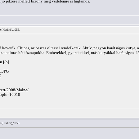
 jó jelzése mellett bizony még védelemre is hajlamos.
e (Hudini),1056.
ó keverék. Chipes, az összes oltással rendelkezik. Aktív, nagyon barátságos kutya, 
z unalmas hétköznapokba. Emberekkel, gyerekekkel, más kutyákkal barátságos. Jó je
hu
[/b]
1.JPG
G
itett/2008/Malna/
?topic=16010
e (Hudini),1056.