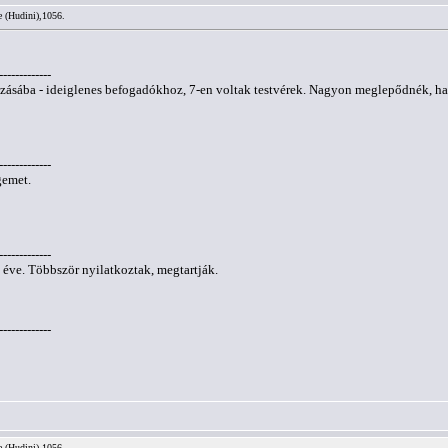
e (Hudini),1056.
-------------
sába - ideiglenes befogadókhoz, 7-en voltak testvérek. Nagyon meglepődnék, ha M
-------------
gemet.
-------------
éve. Többször nyilatkoztak, megtartják.
-------------
e (Hudini),1056.