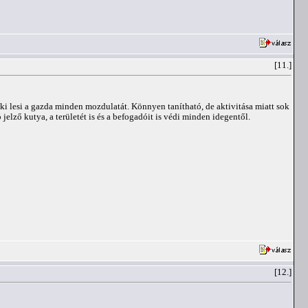
[11.]
aki lesi a gazda minden mozdulatát. Könnyen tanítható, de aktivitása miatt sok
lző kutya, a területét is és a befogadóit is védi minden idegentől.
[12.]