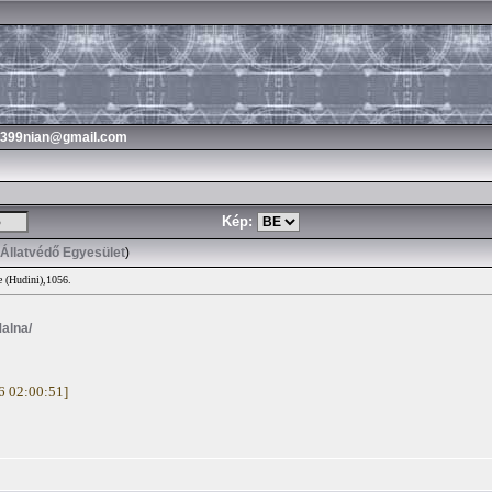
3399nian@gmail.com
Kép:
 Állatvédő Egyesület
)
e (Hudini),1056.
Malna/
16 02:00:51]