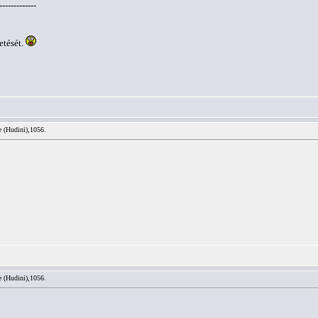
-------------
etését.
e (Hudini),1056.
e (Hudini),1056.