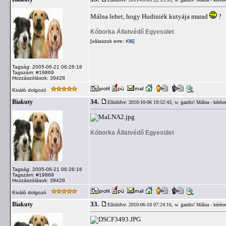
Málna lehet, hogy Hudiniék kutyája marad
?
Kóborka Állatvédő Egyesület
[válaszok erre:
]
#36
Tagság: 2005-06-21 06:26:16
Tagszám: #19869
Hozzászólások: 39428
Kiváló dolgozó
34.
Biakuty
Elküldve: 2010-10-06 19:52:43,
w. gazdis! Málna - kérésr
Kóborka Állatvédő Egyesület
Tagság: 2005-06-21 06:26:16
Tagszám: #19869
Hozzászólások: 39428
Kiváló dolgozó
33.
Biakuty
Elküldve: 2010-06-18 07:24:16,
w. gazdis! Málna - kérésr