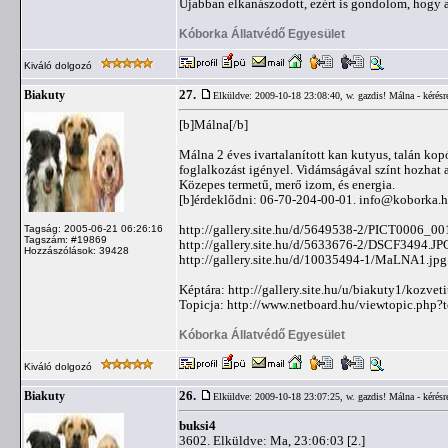
Újabban elkanászodott, ezért is gondolom, hogy a
Kóborka Állatvédő Egyesület
Kiváló dolgozó
27.
Biakuty
Elküldve: 2009-10-18 23:08:40,
w. gazdis! Málna - kérésr
[b]Málna[/b]
Málna 2 éves ivartalanított kan kutyus, talán kop
foglalkozást igényel. Vidámságával színt hozhat a
Közepes termetű, merő izom, és energia.
[b]érdeklődni: 06-70-204-00-01.
info@koborka.
http://gallery.site.hu/d/5649538-2/PICT0006_00
Tagság: 2005-06-21 06:26:16
Tagszám: #19869
http://gallery.site.hu/d/5633676-2/DSCF3494.JP
Hozzászólások: 39428
http://gallery.site.hu/d/10035494-1/MaLNA1.jpg
Képtára: http://gallery.site.hu/u/biakuty1/kozvet
Topicja: http://www.netboard.hu/viewtopic.php
Kóborka Állatvédő Egyesület
Kiváló dolgozó
26.
Biakuty
Elküldve: 2009-10-18 23:07:25,
w. gazdis! Málna - kérésr
buksi4
3602. Elküldve: Ma, 23:06:03 [2.]