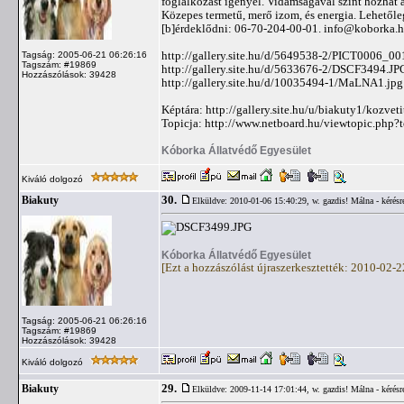
foglalkozást igényel. Vidámságával színt hozhat a
Közepes termetű, merő izom, és energia. Lehetőle
[b]érdeklődni: 06-70-204-00-01.
info@koborka.
http://gallery.site.hu/d/5649538-2/PICT0006_00
Tagság: 2005-06-21 06:26:16
Tagszám: #19869
http://gallery.site.hu/d/5633676-2/DSCF3494.JP
Hozzászólások: 39428
http://gallery.site.hu/d/10035494-1/MaLNA1.jpg
Képtára: http://gallery.site.hu/u/biakuty1/kozvet
Topicja: http://www.netboard.hu/viewtopic.php
Kóborka Állatvédő Egyesület
Kiváló dolgozó
30.
Biakuty
Elküldve: 2010-01-06 15:40:29,
w. gazdis! Málna - kérésr
Kóborka Állatvédő Egyesület
[Ezt a hozzászólást újraszerkesztették: 2010-02-
Tagság: 2005-06-21 06:26:16
Tagszám: #19869
Hozzászólások: 39428
Kiváló dolgozó
29.
Biakuty
Elküldve: 2009-11-14 17:01:44,
w. gazdis! Málna - kérésr