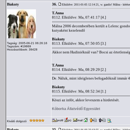
36.
Biakuty
Elküldve: 2011-01-05 12:14:21,
w. gazdis! Málna - kérésr
T.Anna
8112. Elküldve: Ma, 07:41:17 [4.]
-------------------------------------------------------------------
Málna 2006 decemberében került a Lelenc gondozá
kutyaként kezelendő
Biakuty
8113. Elküldve: Ma, 07:50:05 [3.]
Tagság: 2005-06-21 06:26:16
Tagszám: #19869
-------------------------------------------------------------------
Hozzászólások: 39428
Akkor nem Hudiniéknál van? Bocsi az értetlensé
T.Anna
8114. Elküldve: Ma, 08:29:29 [2.]
-------------------------------------------------------------------
De. Náluk, mint ideiglenes befogadóknál immár 4 
Biakuty
8115. Elküldve: Ma, 08:52:34 [1.]
-------------------------------------------------------------------
Köszi az infót, akkor leveszem a hirdetését.
Kóborka Állatvédő Egyesület
Kiváló dolgozó
35.
Biakuty
Elküldve: 2011-01-03 22:13:55,
w. gazdis! Málna - kérésr