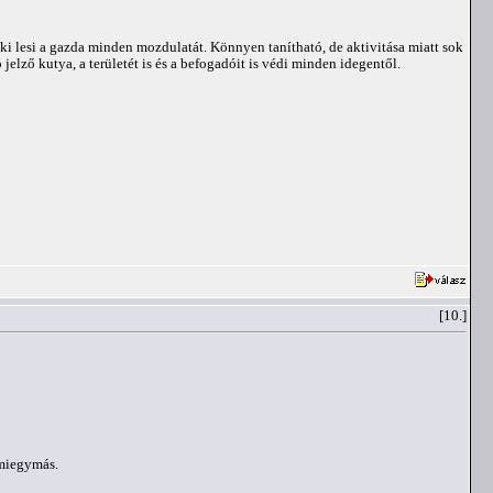
aki lesi a gazda minden mozdulatát. Könnyen tanítható, de aktivitása miatt sok
lző kutya, a területét is és a befogadóit is védi minden idegentől.
[10.]
 miegymás.