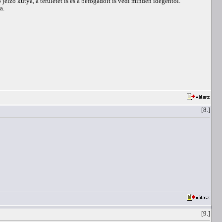
lző kutya, a területét is és a befogadóit is védi minden idegentől.
a.
[8.]
[9.]