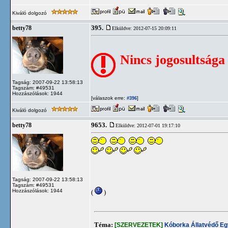
Kiváló dolgozó
395.
betty78
Elküldve: 2012-07-15 20:09:11
Nincs jogosultsága
Tagság: 2007-09-22 13:58:13
Tagszám: #49531
Hozzászólások: 1944
[válaszok erre:
]
#396
Kiváló dolgozó
9653.
betty78
Elküldve: 2012-07-01 19:17:10
Tagság: 2007-09-22 13:58:13
Tagszám: #49531
Hozzászólások: 1944
(
)
Téma:
[SZERVEZETEK]
Kóborka Állatvédő Eg