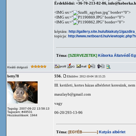
Érdeklődni: +36-70-213-82-86,
info@koborka.
<IMG src="
" border="0">
<IMG src="
" border="0">
<IMG src="
" border="0">
képtára:
http://gallery.site.hu/u/biakuty1/gazdira
topicja:
http://www.netboard.hu/viewtopic.php?
Téma:
[SZERVEZETEK]
Kóborka Állatvédő Eg
Kiváló dolgozó
556.
betty78
Elküldve: 2012-10-04 18:15:25
III. kerületi, kertes házas albérletet keresünk, n
maszlayb@gmail.com
vagy
Tagság: 2007-09-22 13:58:13
Tagszám: #49531
06-20/293-13-96
Hozzászólások: 1944
Téma:
[EGYÉB------------]
Kutyás albérlet