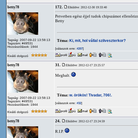
172.
betty78
Elküldve: 2012-12-30 19:33:40
Petvetben egész éjjel tudok chipszámot ellenőri
Betty
Tagság: 2007-09-22 13:58:13
Téma:
Ki, mit, hol vállal szilveszterkor?
Tagszám: #49531
Hozzászólások: 1944
[válaszok erre:
]
#207
Kiváló dolgozó
31.
betty78
Elküldve: 2012-12-17 23:25:57
Meghalt.
Téma:
w. örökös! Tivadar, 706!.
Tagság: 2007-09-22 13:58:13
Tagszám: #49531
[válaszok erre:
]
#32
Hozzászólások: 1944
Kiváló dolgozó
24.
betty78
Elküldve: 2012-12-17 23:24:59
R.I.P.