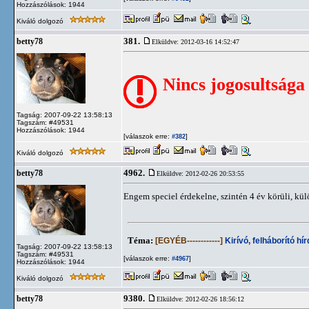
Hozzászólások: 1944
Kiváló dolgozó
381.
betty78
Elküldve: 2012-03-16 14:52:47
Nincs jogosultsága
Tagság: 2007-09-22 13:58:13
Tagszám: #49531
Hozzászólások: 1944
[válaszok erre:
]
#382
Kiváló dolgozó
4962.
betty78
Elküldve: 2012-02-26 20:53:55
Engem speciel érdekelne, szintén 4 év körüli, kül
Téma:
[EGYÉB------------]
Kirívó, felháborító hí
Tagság: 2007-09-22 13:58:13
Tagszám: #49531
[válaszok erre:
]
#4967
Hozzászólások: 1944
Kiváló dolgozó
9380.
betty78
Elküldve: 2012-02-26 18:56:12