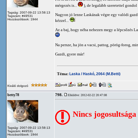
mérgezés is...
), de legalább szeretettel gondol 
Tagság: 2007-09-22 13:58:13
Nagyon jó lenne Laskának végre egy valódi gazdi.
Tagszám: #49531
Hozzászólások: 1944
kézzel...
Az a baj, hogy néha nehezen megy a lépcsőzés Lask
Na persze, ha jön a vacsi, pattog, pörög-forog, mi
Gazdi, gyere már!
Téma:
Laska / Haskó, 2064 (M.Betti)
Kiváló dolgozó
798.
betty78
Elküldve: 2012-02-22 20:47:08
Nincs jogosultsága
Tagság: 2007-09-22 13:58:13
Tagszám: #49531
Hozzászólások: 1944