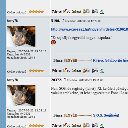
Kiváló dolgozó
5190.
betty78
Elküldve: 2012-06-30 12:27:00
http://www.expressz.hu/ingyen/hirdetes-319618
"És sajnáljuk egyedül hagyni napokra."
Tagság: 2007-09-22 13:58:13
Tagszám: #49531
Hozzászólások: 1944
Téma:
[EGYÉB------------]
Kirívó, felháborító hí
Kiváló dolgozó
20372.
betty78
Elküldve: 2012-06-21 19:51:03
Nem SOS, de segítség (lehet): XI. kerületi péksé
valakit érdekelne, itt lehet egyeztetni: Fonai Lás
Tagság: 2007-09-22 13:58:13
Tagszám: #49531
Téma:
[EGYÉB------------]
S.O.S. Segítség!
Hozzászólások: 1944
Kiváló dolgozó