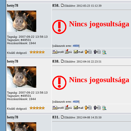
858.
betty78
Elküldve: 2012-05-23 15:12:39
Nincs jogosultsága
Tagság: 2007-09-22 13:58:13
Tagszám: #49531
Hozzászólások: 1944
[válaszok erre:
]
#859
Kiváló dolgozó
838.
betty78
Elküldve: 2012-04-16 22:23:51
Nincs jogosultsága
Tagság: 2007-09-22 13:58:13
Tagszám: #49531
Hozzászólások: 1944
[válaszok erre:
]
#839
Kiváló dolgozó
831.
betty78
Elküldve: 2012-04-08 14:35:50