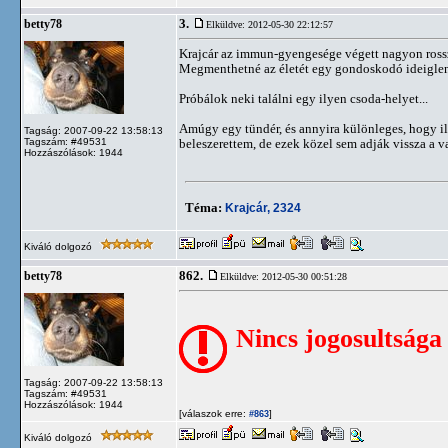
3.
betty78
Elküldve: 2012-05-30 22:12:57
Krajcár az immun-gyengesége végett nagyon ross
Megmenthetné az életét egy gondoskodó ideiglene
Próbálok neki találni egy ilyen csoda-helyet...
Amúgy egy tündér, és annyira különleges, hogy il
Tagság: 2007-09-22 13:58:13
Tagszám: #49531
beleszerettem, de ezek közel sem adják vissza a v
Hozzászólások: 1944
Téma:
Krajcár, 2324
Kiváló dolgozó
862.
betty78
Elküldve: 2012-05-30 00:51:28
Nincs jogosultsága
Tagság: 2007-09-22 13:58:13
Tagszám: #49531
Hozzászólások: 1944
[válaszok erre:
]
#863
Kiváló dolgozó