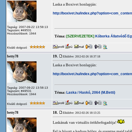
Laska a Boxivet honlapján:
http://boxivet.hu/index.php?option=com_cont
Tagság: 2007-09-22 13:58:13
Tagszám: #49531
Hozzászólások: 1944
Téma:
[SZERVEZETEK]
Kóborka Állatvédő Eg
Kiváló dolgozó
19.
betty78
Elküldve: 2012-02-26 18:37:18
Laska a Boxivet honlapján:
http://boxivet.hu/index.php?option=com_cont
Tagság: 2007-09-22 13:58:13
Tagszám: #49531
Téma:
Laska / Haskó, 2064 (M.Betti)
Hozzászólások: 1944
Kiváló dolgozó
18.
betty78
Elküldve: 2012-02-26 18:13:25
Laskának van virtuális örökbefogadója!
Fel is hívott a kedves hölgy, és szeretne majd ta