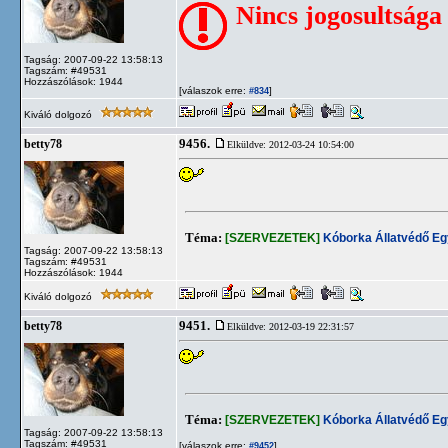
Nincs jogosultsága
Tagság: 2007-09-22 13:58:13
Tagszám: #49531
Hozzászólások: 1944
[válaszok erre:
]
#834
Kiváló dolgozó
9456.
betty78
Elküldve: 2012-03-24 10:54:00
Téma:
[SZERVEZETEK]
Kóborka Állatvédő Eg
Tagság: 2007-09-22 13:58:13
Tagszám: #49531
Hozzászólások: 1944
Kiváló dolgozó
9451.
betty78
Elküldve: 2012-03-19 22:31:57
Téma:
[SZERVEZETEK]
Kóborka Állatvédő Eg
Tagság: 2007-09-22 13:58:13
Tagszám: #49531
[válaszok erre:
]
#9452