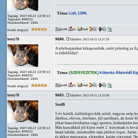
Téma:
Lufi, 1399.
Tagság: 2007-09-22 13:58:13
Tagszám: #49531
Hozzászólások: 1944
Kiváló dolgozó
9686.
betty78
Elküldve: 2012-10-11 13:37:19
A telefonjainkat kikapcsolták, ezért jelenleg az
is érdeklődni!
Tagság: 2007-09-22 13:58:13
Téma:
[SZERVEZETEK]
Kóborka Állatvédő Eg
Tagszám: #49531
Hozzászólások: 1944
Kiváló dolgozó
9685.
betty78
Elküldve: 2012-10-11 13:35:09
Szaffi
5 év körüli, különleges kék színű, nagyon szép k
Játékos, eleven, értelmes, jól tanítható, de kissé
jókat hancúrozhatna vagy sportos, kirándulást ke
Más kutyákkal jól kijön ezért 2. kutyának is bevá
Tagság: 2007-09-22 13:58:13
Tagszám: #49531
Imád labdát, mindenféle más játékot lopni. Aztán n
Hozzászólások: 1944
és akkor mutogatja, elégedett, kaján vigyorral. Ne