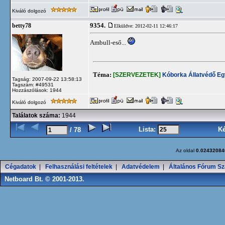
Kiváló dolgozó
9354.
betty78
Elküldve: 2012-02-11 12:46:17
Ambull-eső...
Téma:
[SZERVEZETEK]
Kóborka Állatvédő Eg
Tagság: 2007-09-22 13:58:13
Tagszám: #49531
Hozzászólások: 1944
Kiváló dolgozó
Találatok száma:
1944
Lista:
K
/ 78
Az oldal
0.02432084
Cégadatok
|
Felhasználási feltételek
|
Adatvédelem
|
Általános Fórum Sz
Netboard Bt. © 2001-2013.