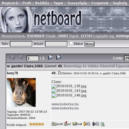
Regisztrál
:: Profil
:: Beállítás
:: Tagok
:: Szavazógép
:: Csoportok
:: Segítség
Hozzászólások:
9503860/8
Témák:
20603
Tagok:
113763
Legújabb tag:
minhng
Név:
Jelszó:
Eltárol
Lista:
/ 2
w. gazdis! Claire,1068.
(üzenet:
49
,
Biatorbágy és Vidéke Állatvédő Egyesü
49.
betty78
Elküldve: 2010-12-05 19:34:54,
w. gazdis! Claire,1068.
Claire:
www.koborka.hu
www.koborka.hu
Tagság: 2007-09-22 13:58:13
Tagszám: #49531
Hozzászólások: 1944
Kiváló dolgozó