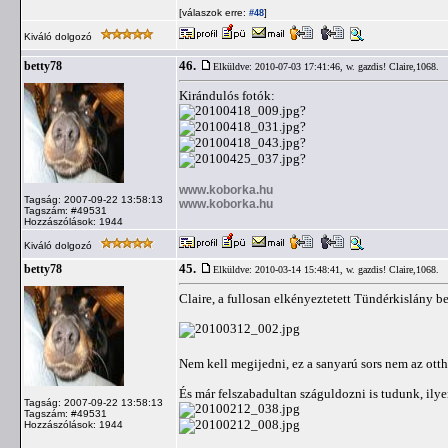
[válaszok erre:
]
#48
Kiváló dolgozó
46.
betty78
Elküldve: 2010-07-03 17:41:46,
w. gazdis! Claire,1068.
Kirándulós fotók:
?
?
?
?
www.koborka.hu
Tagság: 2007-09-22 13:58:13
www.koborka.hu
Tagszám: #49531
Hozzászólások: 1944
Kiváló dolgozó
45.
betty78
Elküldve: 2010-03-14 15:48:41,
w. gazdis! Claire,1068.
Claire, a fullosan elkényeztetett Tündérkislány be
Nem kell megijedni, ez a sanyarú sors nem az otth
És már felszabadultan száguldozni is tudunk, ily
Tagság: 2007-09-22 13:58:13
Tagszám: #49531
Hozzászólások: 1944