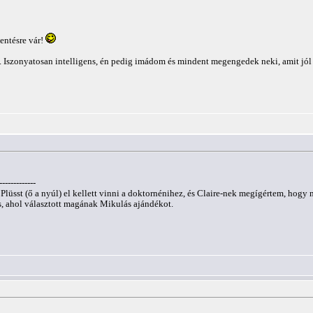
entésre vár!
Iszonyatosan intelligens, én pedig imádom és mindent megengedek neki, amit jól k
-------------
ny Plüsst (ő a nyúl) el kellett vinni a doktornénihez, és Claire-nek megígértem, h
s, ahol választott magának Mikulás ajándékot.