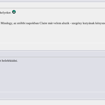
khelyekre.
.. Mindegy, az utóbbi napokban Claire már velem alszik - szegény kutyának kénysz
 belefeküdni.