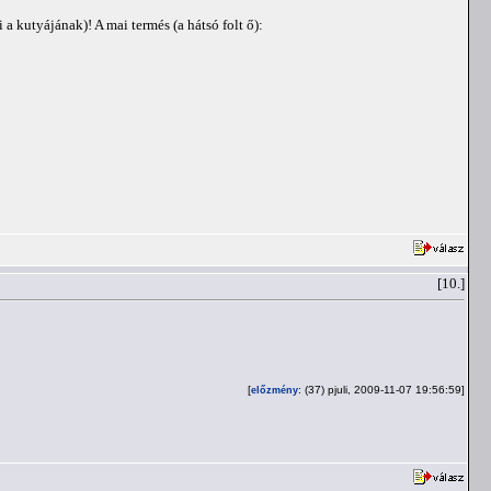
a kutyájának)! A mai termés (a hátsó folt ő):
[10.]
[
: (37) pjuli, 2009-11-07 19:56:59]
előzmény