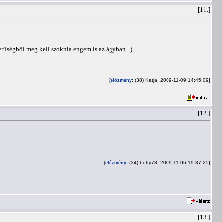
[11.]
erűségből meg kell szoknia engem is az ágyban...)
[
: (38) Katja, 2009-11-09 14:45:09]
előzmény
[12.]
[
: (34) betty78, 2009-11-06 19:37:25]
előzmény
[13.]