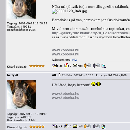
Néha már játszik is (ha normális gazdira találunk,
Barnabás is jól van, nemsokára jön Orsidoktornén
Tagság: 2007-09-22 13:58:13
Tagszám: #49531
Mivel nem akarom szét...rombolni a topicokat, ezé
Hozzászólások: 1944
http://gallery.site.hu/u/Betty78_Gazdikeresok/Cl
és az iwiw oldalamon lesznek nyomon követhető
www.koborka.hu
www.koborka.hu
[válaszok erre:
]
#42
Kiváló dolgozó
40.
betty78
Elküldve: 2009-11-10 20:21:11,
w. gazdis! Claire,1068.
Hát látod, hogy kínzom!
www.koborka.hu
www.koborka.hu
Tagság: 2007-09-22 13:58:13
Tagszám: #49531
Hozzászólások: 1944
Kiváló dolgozó