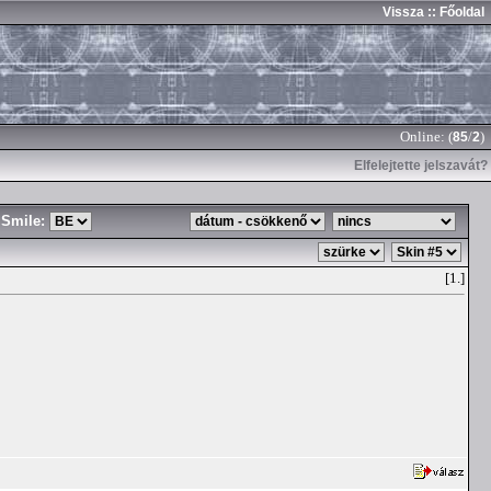
Vissza
:: Főoldal
Online: (
/
)
85
2
Elfelejtette jelszavát?
Smile:
[1.]