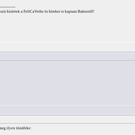
-------------
szit kísértek a FeliCaVetbe és híreket is kaptam Bakterről!
.
meg ilyen tündérke: