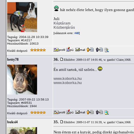
hát nehéz élete lehet, hogy ilyen gonosz gazdi
Juli
Képtáram
Közbenjárás
[válaszok erre:
]
#40
Tagság: 2004-11-28 10:33:39
Tagszám: #14217
Hozzászólások: 10613
Kiváló dolgozó
36.
betty78
Elküldve: 2009-11-07 14:01:46,
w. gazdis! Claire,1068.
Én attól tartok, túl szőrös...
www.koborka.hu
www.koborka.hu
Tagság: 2007-09-22 13:58:13
Tagszám: #49531
Hozzászólások: 1944
Kiváló dolgozó
35.
buksi4
Elküldve: 2009-11-07 11:16:39,
w. gazdis! Claire,1068.
Nem értem ezt a kutyát, pedig direkt ágybanalvós