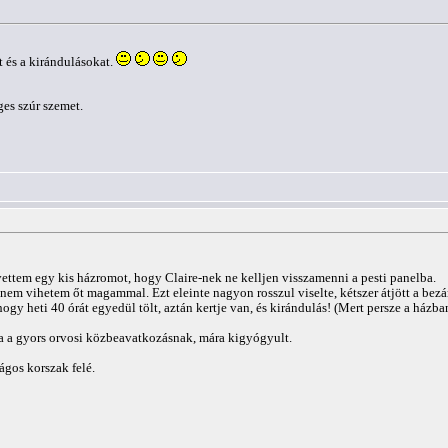
t és a kirándulásokat.
es szúr szemet.
vettem egy kis házromot, hogy Claire-nek ne kelljen visszamenni a pesti panelba.
nem vihetem őt magammal. Ezt eleinte nagyon rosszul viselte, kétszer átjött a bezá
hogy heti 40 órát egyedül tölt, aztán kertje van, és kirándulás! (Mert persze a ház
ála a gyors orvosi közbeavatkozásnak, mára kigyógyult.
gos korszak felé.