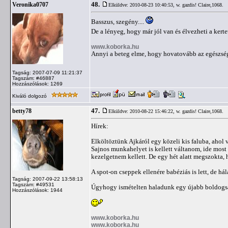
48.
Veronika0707
Elküldve: 2010-08-23 10:40:53,
w. gazdis! Claire,1068.
Basszus, szegény....
De a lényeg, hogy már jól van és élvezheti a kerte
www.koborka.hu
Annyi a beteg elme, hogy hovatovább az egészség
Tagság: 2007-07-09 11:21:37
Tagszám: #46887
Hozzászólások: 1269
Kiváló dolgozó
47.
betty78
Elküldve: 2010-08-22 15:46:22,
w. gazdis! Claire,1068.
Hírek:
Elköltöztünk Ajkáról egy közeli kis faluba, ahol 
Sajnos munkahelyet is kellett váltanom, ide most 
kezelgetnem kellett. De egy hét alatt megszokta, 
A spot-on cseppek ellenére babéziás is lett, de h
Tagság: 2007-09-22 13:58:13
Tagszám: #49531
Úgyhogy ismételten haladunk egy újabb boldogsá
Hozzászólások: 1944
www.koborka.hu
www.koborka.hu