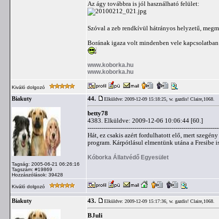
Az ágy továbbra is jól használható felület:
Szóval a zeb rendkívül hátrányos helyzetű, megm
Borának igaza volt mindenben vele kapcsolatban. 
www.koborka.hu
www.koborka.hu
Kiváló dolgozó
44.
Biakuty
Elküldve: 2009-12-09 15:18:25,
w. gazdis! Claire,1068.
betty78
4383. Elküldve: 2009-12-06 10:06:44 [60.]
-------------------------------------------------------------------
Hát, ez csakis azért fordulhatott elő, mert szegé
program. Kárpótlásul elmentünk utána a Fresibe i
Kóborka Állatvédő Egyesület
Tagság: 2005-06-21 06:26:16
Tagszám: #19869
Hozzászólások: 39428
Kiváló dolgozó
43.
Biakuty
Elküldve: 2009-12-09 15:17:36,
w. gazdis! Claire,1068.
BJuli