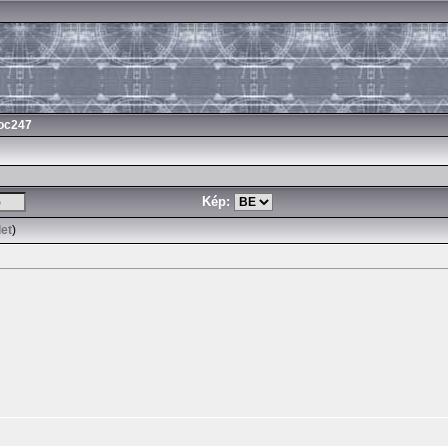
oc247
Kép:
let
)