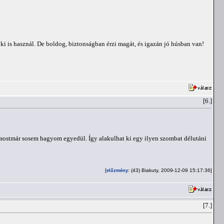
i is használ. De boldog, biztonságban érzi magát, és igazán jó húsban van!
[6.]
ogy mostmár sosem hagyom egyedül. Így alakulhat ki egy ilyen szombat délutáni
[
: (43) Biakuty, 2009-12-09 15:17:36]
előzmény
[7.]