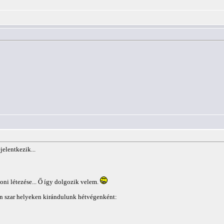
jelentkezik...
oni létezése... Ő így dolgozik velem.
en szar helyeken kirándulunk hétvégenként: