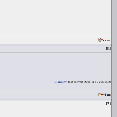
[8.]
[
: (41) betty78, 2009-11-19 20:31:02]
előzmény
[9.]