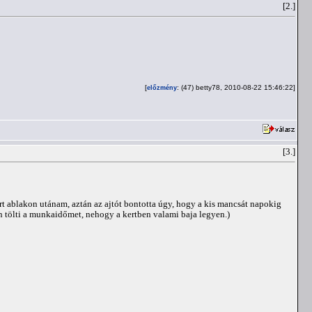
[2.]
[
: (47) betty78, 2010-08-22 15:46:22]
előzmény
[3.]
rt ablakon utánam, aztán az ajtót bontotta úgy, hogy a kis mancsát napokig
ban tölti a munkaidőmet, nehogy a kertben valami baja legyen.)