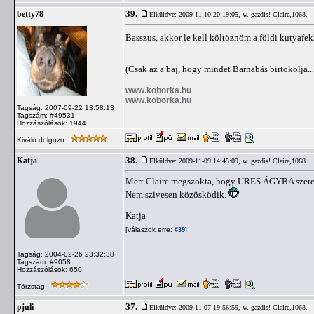
39.
betty78
Elküldve: 2009-11-10 20:19:05,
w. gazdis! Claire,1068.
Basszus, akkor le kell költöznöm a földi kutyafe
(Csak az a baj, hogy mindet Barnabás birtokolja.
www.koborka.hu
www.koborka.hu
Tagság: 2007-09-22 13:58:13
Tagszám: #49531
Hozzászólások: 1944
Kiváló dolgozó
38.
Katja
Elküldve: 2009-11-09 14:45:09,
w. gazdis! Claire,1068.
Mert Claire megszokta, hogy ÜRES ÁGYBA szeret
Nem szivesen közösködik.
Katja
[válaszok erre:
]
#39
Tagság: 2004-02-26 23:32:38
Tagszám: #9058
Hozzászólások: 650
Törzstag
37.
pjuli
Elküldve: 2009-11-07 19:56:59,
w. gazdis! Claire,1068.