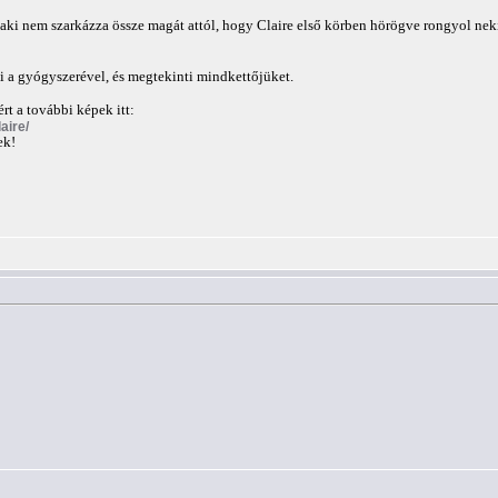
 aki nem szarkázza össze magát attól, hogy Claire első körben hörögve rongyol neki 
i a gyógyszerével, és megtekinti mindkettőjüket.
rt a további képek itt:
aire/
ek!