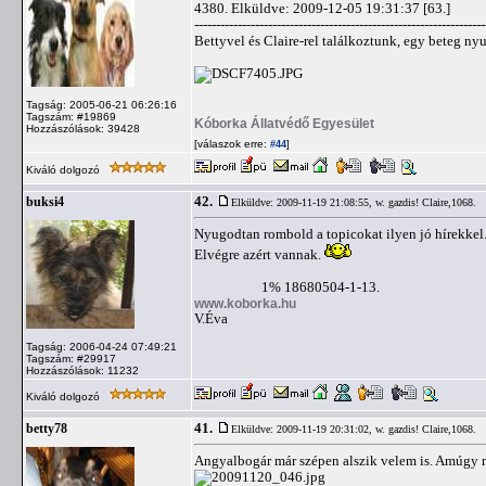
4380. Elküldve: 2009-12-05 19:31:37 [63.]
-------------------------------------------------------------------
Bettyvel és Claire-rel találkoztunk, egy beteg nyu
Tagság: 2005-06-21 06:26:16
Tagszám: #19869
Kóborka Állatvédő Egyesület
Hozzászólások: 39428
[válaszok erre:
]
#44
Kiváló dolgozó
42.
buksi4
Elküldve: 2009-11-19 21:08:55,
w. gazdis! Claire,1068.
Nyugodtan rombold a topicokat ilyen jó hírekkel
Elvégre azért vannak.
1% 18680504-1-13.
www.koborka.hu
V.Éva
Tagság: 2006-04-24 07:49:21
Tagszám: #29917
Hozzászólások: 11232
Kiváló dolgozó
41.
betty78
Elküldve: 2009-11-19 20:31:02,
w. gazdis! Claire,1068.
Angyalbogár már szépen alszik velem is. Amúgy 