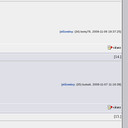
[
: (34) betty78, 2009-11-06 19:37:25]
előzmény
[14.]
[
: (35) buksi4, 2009-11-07 11:16:39]
előzmény
[15.]