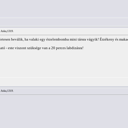
/ Aska,1319.
letesen beválik, ha valaki egy érzelembomba mini társra vágyik! Érzékeny és makacs 
 - este viszont szüksége van a 20 perces labdizásra!
/ Aska,1319.