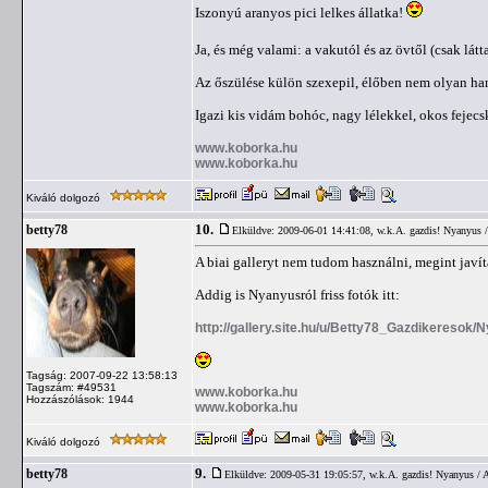
Iszonyú aranyos pici lelkes állatka!
Ja, és még valami: a vakutól és az övtől (csak látt
Az őszülése külön szexepil, élőben nem olyan ha
Igazi kis vidám bohóc, nagy lélekkel, okos fejecs
www.koborka.hu
www.koborka.hu
Kiváló dolgozó
10.
betty78
Elküldve: 2009-06-01 14:41:08,
w.k.A. gazdis! Nyanyus 
A biai galleryt nem tudom használni, megint javítá
Addig is Nyanyusról friss fotók itt:
http://gallery.site.hu/u/Betty78_Gazdikeresok/
Tagság: 2007-09-22 13:58:13
Tagszám: #49531
www.koborka.hu
Hozzászólások: 1944
www.koborka.hu
Kiváló dolgozó
9.
betty78
Elküldve: 2009-05-31 19:05:57,
w.k.A. gazdis! Nyanyus / 