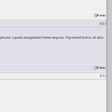
[12.]
játszani, a gazda simogatásáért bármit meg tesz. Vég-telenül kedves, de aktív
[13.]