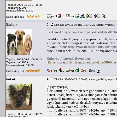
Tagság: 2006-04-24 07:49:21
Tagszám: #29917
Hozzászólások: 11232
Kiváló dolgozó
5.
Biakuty
Elküldve: 2009-05-20 21:51:36,
w.k.A. gazdis! Nyanyus / 
Kicsit rövidített, egyszerűsített szöveggel ment hirdetésbe 2009.05
Gazdit szeretne Nyanyus ! Gyepirő mentett, 6 év k
kutyus. A telefoncsörgést azonnal ugatással jelzi.
további infók:
http://www.netboard.hu/viewtopi
érdeklődni lehet: 06-70-204-0001
bora@koborka
Kóborka Állatvédő Egyesület
Tagság: 2005-06-21 06:26:16
[Ezt a hozzászólást újraszerkesztették: 2009-05-
Tagszám: #19869
Hozzászólások: 39428
Kiváló dolgozó
4.
buksi4
Elküldve: 2009-04-23 13:00:00,
w.k.A. gazdis! Nyanyus / 
[b]Nyanyus[/b]
6 év körüli, de 3 évesnek sem gondolnánk, álland
keresi, imád játszani, agazda simogatásáért bármit
gyepijéről mentettük, aho mjdnem megfagyott, d
egy végtelenül kedves, de aktív kutyus, a telefon
jelzi, tehát süketek előhnyben!
http://gallery.site.hu/d/8671484-2/bereny_4194.
http://gallery.site.hu/d/8671478-2/bereny_4186.
Tagság: 2006-04-24 07:49:21
Tagszám: #29917