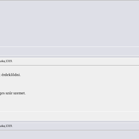
Aska,1319.
 érdeklődni.
es szúr szemet.
Aska,1319.