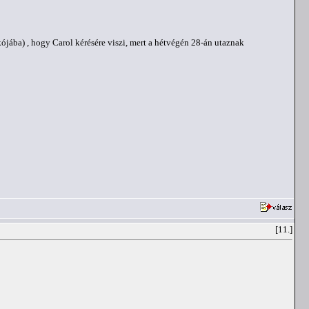
ikójába) , hogy Carol kérésére viszi, mert a hétvégén 28-án utaznak
[11.]