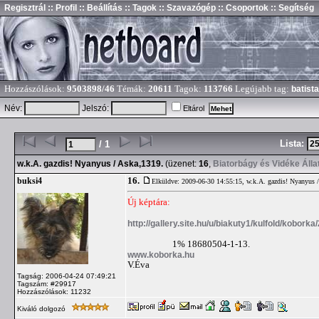
Regisztrál
:: Profil
:: Beállítás
:: Tagok
:: Szavazógép
:: Csoportok
:: Segítség
Hozzászólások:
9503898/46
Témák:
20611
Tagok:
113766
Legújabb tag:
batista
Név:
Jelszó:
Eltárol
Lista:
/ 1
w.k.A. gazdis! Nyanyus / Aska,1319.
(üzenet:
16
,
Biatorbágy és Vidéke Áll
16.
buksi4
Elküldve: 2009-06-30 14:55:15,
w.k.A. gazdis! Nyanyus 
Új képtára:
http://gallery.site.hu/u/biakuty1/kulfold/kobork
1% 18680504-1-13.
www.koborka.hu
V.Éva
Tagság: 2006-04-24 07:49:21
Tagszám: #29917
Hozzászólások: 11232
Kiváló dolgozó