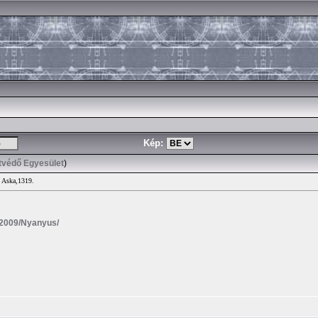
Kép:
atvédő Egyesület
)
/ Aska,1319.
a/2009/Nyanyus/