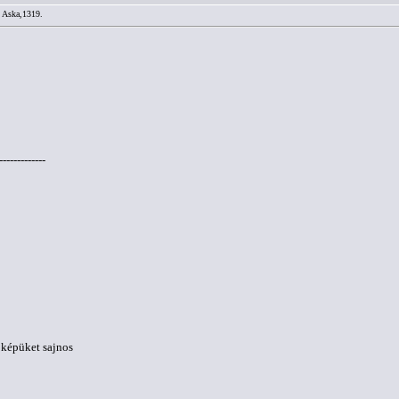
/ Aska,1319.
-------------
a képüket sajnos