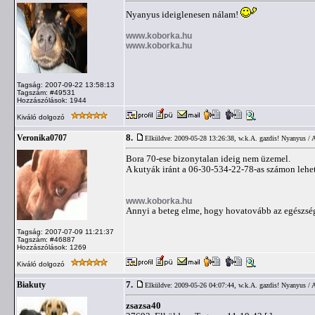
Nyanyus ideiglenesen nálam!
www.koborka.hu
www.koborka.hu
Tagság: 2007-09-22 13:58:13
Tagszám: #49531
Hozzászólások: 1944
Kiváló dolgozó
8.
Veronika0707
Elküldve: 2009-05-28 13:26:38,
w.k.A. gazdis! Nyanyus / 
Bora 70-ese bizonytalan ideig nem üzemel.
A kutyák iránt a 06-30-534-22-78-as számon lehet
www.koborka.hu
Annyi a beteg elme, hogy hovatovább az egészség
Tagság: 2007-07-09 11:21:37
Tagszám: #46887
Hozzászólások: 1269
Kiváló dolgozó
7.
Biakuty
Elküldve: 2009-05-26 04:07:44,
w.k.A. gazdis! Nyanyus / 
zsazsa40