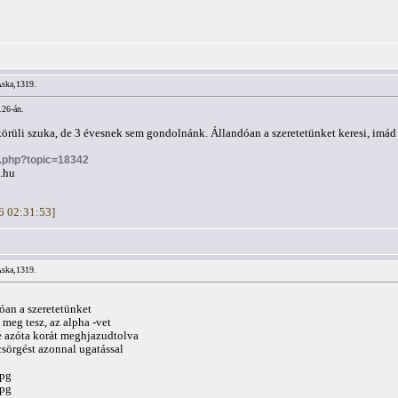
Aska,1319.
.26-án.
örüli szuka, de 3 évesnek sem gondolnánk. Állandóan a szeretetünket keresi, imád 
c.php?topic=18342
.hu
26 02:31:53]
Aska,1319.
óan a szeretetünket
 meg tesz, az alpha -vet
e azóta korát meghjazudtolva
csörgést azonnal ugatással
jpg
jpg