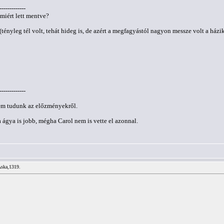
-------------
miért lett mentve?
(tényleg tél volt, tehát hideg is, de azért a megfagyástól nagyon messze volt a ház
-------------
nem tudunk az előzményekről.
ágya is jobb, mégha Carol nem is vette el azonnal.
Aska,1319.