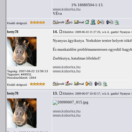
1% 18680504-1-13.
www.koborka.hu
V.Éva
Kiváló dolgozó
14.
betty78
Elküldve: 2009-06-10 21:27:26,
w.k.A. gazdis! Nyanyus 
Nyanyus ágyikutya. Yorkshire terrier helyett töké
És munkaidőre problémamentesen egyedül hagyható
Zsebkutya, hatalmas lélekkel!
www.koborka.hu
www.koborka.hu
Tagság: 2007-09-22 13:58:13
Tagszám: #49531
Hozzászólások: 1944
Kiváló dolgozó
13.
betty78
Elküldve: 2009-06-07 10:42:17,
w.k.A. gazdis! Nyanyus 
www.koborka.hu
www.koborka.hu