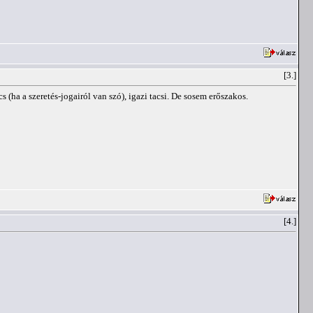
[3.]
(ha a szeretés-jogairól van szó), igazi tacsi. De sosem erőszakos.
[4.]