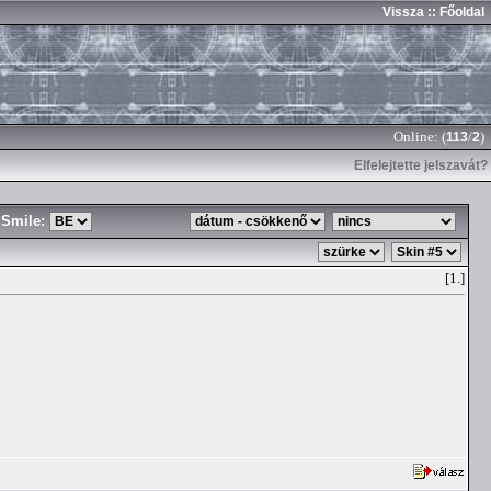
Vissza
:: Főoldal
Online: (
/
)
113
2
Elfelejtette jelszavát?
Smile:
[1.]