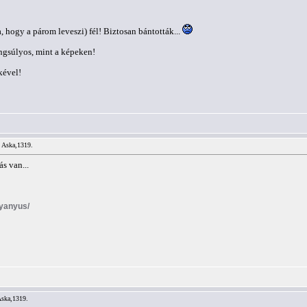
a, hogy a párom leveszi) fél! Biztosan bántották...
ngsúlyos, mint a képeken!
kével!
/ Aska,1319.
s van...
Nyanyus/
Aska,1319.