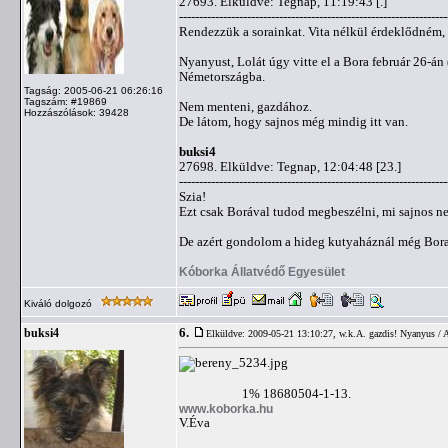
27693. Elküldve: Tegnap, 11:19:43 [.]
-------------------------------------------------------------------
Rendezzük a sorainkat. Vita nélkül érdeklődném, 
Nyanyust, Lolát úgy vitte el a Bora február 26-án 
Németországba.
Tagság: 2005-06-21 06:26:16
Tagszám: #19869
Nem menteni, gazdához.
Hozzászólások: 39428
De látom, hogy sajnos még mindig itt van.
buksi4
27698. Elküldve: Tegnap, 12:04:48 [23.]
-------------------------------------------------------------------
Szia!
Ezt csak Borával tudod megbeszélni, mi sajnos 
De azért gondolom a hideg kutyaháznál még Bora 
Kóborka Állatvédő Egyesület
Kiváló dolgozó
6.
buksi4
Elküldve: 2009-05-21 13:10:27,
w.k.A. gazdis! Nyanyus / 
1% 18680504-1-13.
www.koborka.hu
V.Éva