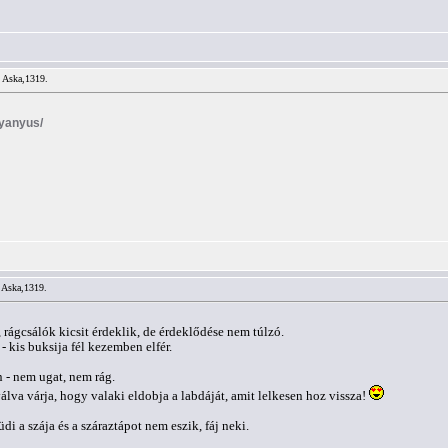
/ Aska,1319.
Nyanyus/
 Aska,1319.
rágcsálók kicsit érdeklik, de érdeklődése nem túlzó.
- kis buksija fél kezemben elfér.
 - nem ugat, nem rág.
álva várja, hogy valaki eldobja a labdáját, amit lelkesen hoz vissza!
di a szája és a száraztápot nem eszik, fáj neki.