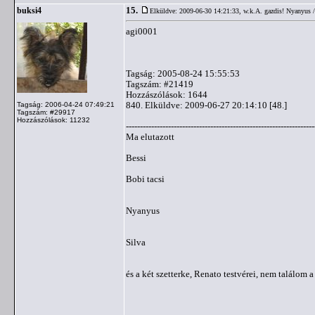
15.
buksi4
Elküldve: 2009-06-30 14:21:33,
w.k.A. gazdis! Nyanyus 
agi0001
Tagság: 2005-08-24 15:55:53
Tagszám: #21419
Hozzászólások: 1644
840. Elküldve: 2009-06-27 20:14:10 [48.]
Tagság: 2006-04-24 07:49:21
Tagszám: #29917
Hozzászólások: 11232
-------------------------------------------------------------------
Ma elutazott
Bessi
Bobi tacsi
Nyanyus
Silva
és a két szetterke, Renato testvérei, nem találom 