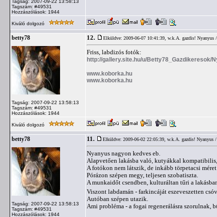
Tagság: 2007-09-22 13:58:13
Tagszám: #49531
Hozzászólások: 1944
Kiváló dolgozó
12.
betty78
Elküldve: 2009-06-07 10:41:39,
w.k.A. gazdis! Nyanyus 
Friss, labdizós fotók:
http://gallery.site.hu/u/Betty78_Gazdikeresok/
www.koborka.hu
www.koborka.hu
Tagság: 2007-09-22 13:58:13
Tagszám: #49531
Hozzászólások: 1944
Kiváló dolgozó
11.
betty78
Elküldve: 2009-06-02 22:05:39,
w.k.A. gazdis! Nyanyus /
Nyanyus nagyon kedves eb.
Alapvetően lakásba való, kutyákkal kompatibilis, 
A fotókon nem látszik, de inkább törpetacsi méret 
Pórázon szépen megy, teljesen szobatiszta.
A munkaidőt csendben, kulturáltan tűri a lakásban
Viszont labdamán - farkincáját eszeveszetten csóv
Autóban szépen utazik.
Tagság: 2007-09-22 13:58:13
Ami probléma - a fogai regenerálásra szorulnak, bü
Tagszám: #49531
Hozzászólások: 1944