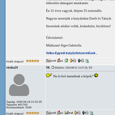
értkesítés támogató munkatárs.
Én 31 éves vagyok, férjem 35 esztendős.
Nagyon szeretjük a kutyáinkat Ernőt és Tányát.
Szeretünk sétálni velük, kirándulni, biciklizni!
Üdvözlettel:
Márkusné Jéger Gabriella
Volko-Egyedi kutyásfelszerelések
,
Kiváló dolgozó
56.
vicoka24
Elküldve: 2010-08-31 14:37:30,
ÉN
Na és hol maradnak a képek?
Tagság: 2006-06-18 21:02:35
Tagszám: #31793
Hozzászólások: 5530
Kiváló dolgozó