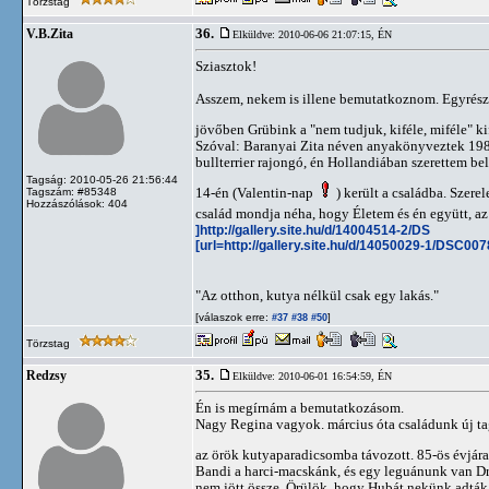
Törzstag
36.
V.B.Zita
Elküldve: 2010-06-06 21:07:15,
ÉN
Sziasztok!
Asszem, nekem is illene bemutatkoznom. Egyrészt,
jövőben Grübink a "nem tudjuk, kiféle, miféle" kif
Szóval: Baranyai Zita néven anyakönyveztek 198
bullterrier rajongó, én Hollandiában szerettem be
Tagság: 2010-05-26 21:56:44
14-én (Valentin-nap
) került a családba. Szerel
Tagszám: #85348
Hozzászólások: 404
család mondja néha, hogy Életem és én együtt, az
]http://gallery.site.hu/d/14004514-2/DS
[url=http://gallery.site.hu/d/14050029-1/DSC00
"Az otthon, kutya nélkül csak egy lakás."
[válaszok erre:
]
#37
#38
#50
Törzstag
35.
Redzsy
Elküldve: 2010-06-01 16:54:59,
ÉN
Én is megírnám a bemutatkozásom.
Nagy Regina vagyok. március óta családunk új tagj
az örök kutyaparadicsomba távozott. 85-ös évjár
Bandi a harci-macskánk, és egy leguánunk van Dré
nem jött össze. Örülök, hogy Hubát nekünk adták 