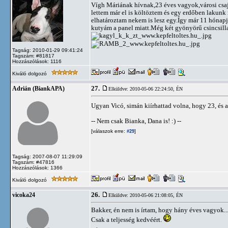
Vígh Máriának hívnak,23 éves vagyok,városi cs
lettem már el is költöztem és egy erdőben lakun
elhatároztam nekem is lesz egy.Így már 11 hóna
kutyám a panel miatt.Még két gyönyörű csincsilla
Tagság: 2010-01-29 09:41:24
Tagszám: #81817
Hozzászólások: 1116
Kiváló dolgozó
27.
Adrián (BiankAPA)
Elküldve: 2010-05-06 22:24:50,
ÉN
Ugyan Vicó, simán kiírhattad volna, hogy 23, és 
-- Nem csak Bianka, Dana is! :) --
[válaszok erre:
]
#29
Tagság: 2007-08-07 11:29:09
Tagszám: #47816
Hozzászólások: 1366
Kiváló dolgozó
26.
vicoka24
Elküldve: 2010-05-06 21:08:05,
ÉN
Bakker, én nem is írtam, hogy hány éves vagyok..
Csak a teljesség kedvéért.