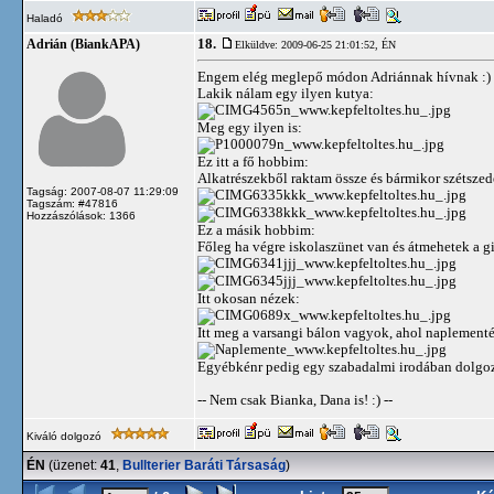
Haladó
18.
Adrián (BiankAPA)
Elküldve: 2009-06-25 21:01:52,
ÉN
Engem elég meglepő módon Adriánnak hívnak :) E
Lakik nálam egy ilyen kutya:
Meg egy ilyen is:
Ez itt a fő hobbim:
Alkatrészekből raktam össze és bármikor szétszedek
Tagság: 2007-08-07 11:29:09
Tagszám: #47816
Hozzászólások: 1366
Ez a másik hobbim:
Főleg ha végre iskolaszünet van és átmehetek a gi
Itt okosan nézek:
Itt meg a varsangi bálon vagyok, ahol naplement
Egyébkénr pedig egy szabadalmi irodában dolgo
-- Nem csak Bianka, Dana is! :) --
Kiváló dolgozó
ÉN
(üzenet:
41
,
Bullterier Baráti Társaság
)