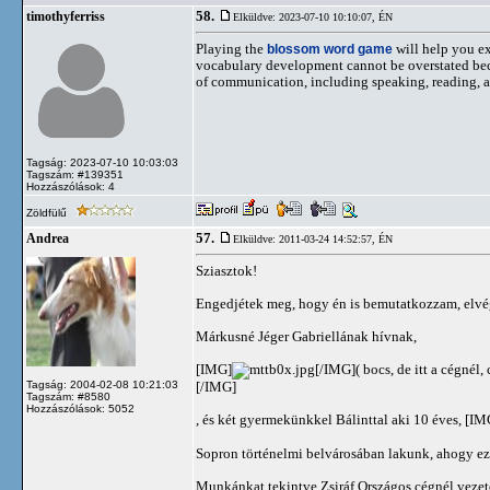
58.
timothyferriss
Elküldve: 2023-07-10 10:10:07,
ÉN
Playing the
blossom word game
will help you e
vocabulary development cannot be overstated beca
of communication, including speaking, reading, a
Tagság: 2023-07-10 10:03:03
Tagszám: #139351
Hozzászólások: 4
Zöldfülű
57.
Andrea
Elküldve: 2011-03-24 14:52:57,
ÉN
Sziasztok!
Engedjétek meg, hogy én is bemutatkozzam, elvé
Márkusné Jéger Gabriellának hívnak,
[IMG]
[/IMG]( bocs, de itt a cégnél
Tagság: 2004-02-08 10:21:03
[/IMG]
Tagszám: #8580
Hozzászólások: 5052
, és két gyermekünkkel Bálinttal aki 10 éves, [IM
Sopron történelmi belvárosában lakunk, ahogy ezt 
Munkánkat tekintve Zsiráf Országos cégnél veze