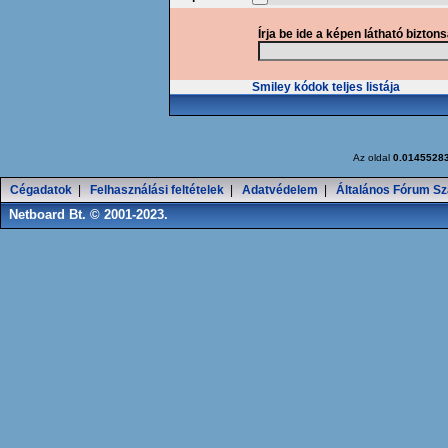
Írja be ide a képen látható bizton
Smiley kódok teljes listája
Az oldal
0.0145528
Cégadatok
|
Felhasználási feltételek
|
Adatvédelem
|
Általános Fórum Sz
Netboard Bt. © 2001-2023.