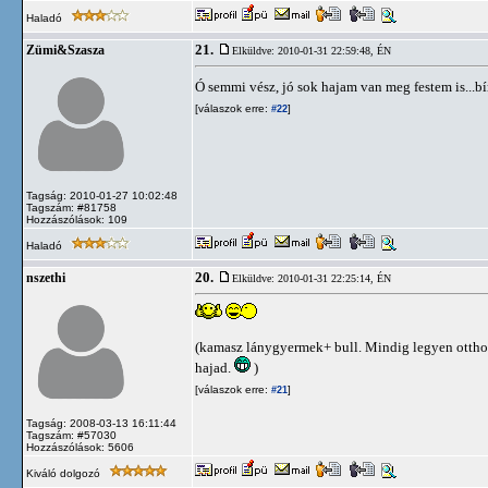
Haladó
21.
Zümi&Szasza
Elküldve: 2010-01-31 22:59:48,
ÉN
Ó semmi vész, jó sok hajam van meg festem is...bí
[válaszok erre:
]
#22
Tagság: 2010-01-27 10:02:48
Tagszám: #81758
Hozzászólások: 109
Haladó
20.
nszethi
Elküldve: 2010-01-31 22:25:14,
ÉN
(kamasz lánygyermek+ bull. Mindig legyen otthon 
hajad.
)
[válaszok erre:
]
#21
Tagság: 2008-03-13 16:11:44
Tagszám: #57030
Hozzászólások: 5606
Kiváló dolgozó