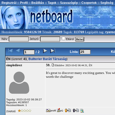
Regisztrál
:: Profil
:: Beállítás
:: Tagok
:: Szavazógép
:: Csoportok
:: Segítség
Hozzászólások:
9504126/39
Témák:
20689
Tagok:
113769
Legújabb tag:
ryans
Név:
Jelszó:
Eltárol
Lista:
Ké
/ 2
ÉN
(üzenet:
41
,
Bullterier Baráti Társaság
)
59.
simpledirect
Elküldve: 2023-10-02 06:44:31,
ÉN
It's great to discover many exciting games. You w
worth the challenge
Tagság: 2023-10-02 06:39:27
Tagszám: #139507
Hozzászólások: 1
Zöldfülű