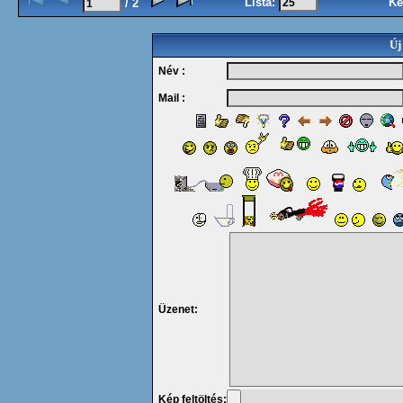
Lista:
Ké
/ 2
Új
Név :
Mail :
Üzenet:
Kép feltöltés: