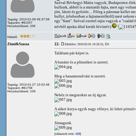
Szóval Révhegyi Mária vagyok, Budapesten élek, a
bullunk, abból is a miniatűr fajta, mert ugy volt
jött, látott és győzött.... Főleg a páromat kellet
bullyt, (elsősorban a fajtamentőktől) mert nekem 
Tagság: 2010-01-09 06:37:58
egy "fiam". Szóval ezerrel rajta vagyok a "csalá
Tagszám: #81057
Hozzászólások: 206
névből apuka által kreált hívónév)
!
Haladó
22.
Zümi&Szasza
Elküldve: 2010-02-01 19:26:55,
ÉN
Találtam pár képet is.
A banánt és a plüssöket is szereti.
Meg a hasamonalvást is szereti.
Tagság: 2010-01-27 10:02:48
Tagszám: #81758
Hozzászólások: 109
Nehéz is megszokni az új ágyat.
A süket kutya egyik nagy előnye, ki lehet pórszív
Jómagunk.
[válaszok erre:
]
#23