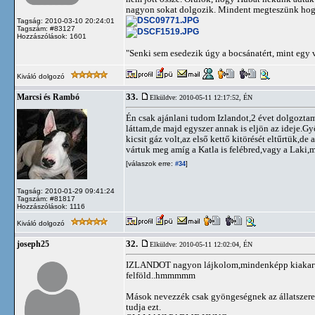
nagyon sokat dolgozik. Mindent megteszünk hogy a
Tagság: 2010-03-10 20:24:01
Tagszám: #83127
Hozzászólások: 1601
"Senki sem esedezik úgy a bocsánatért, mint egy 
Kiváló dolgozó
33.
Marcsi és Rambó
Elküldve: 2010-05-11 12:17:52,
ÉN
Én csak ajánlani tudom Izlandot,2 évet dolgoztam 
láttam,de majd egyszer annak is eljön az ideje.
kicsit gáz volt,az első kettő kitörését eltűrtük,d
vártuk meg amíg a Katla is felébred,vagy a Laki,me
[válaszok erre:
]
#34
Tagság: 2010-01-29 09:41:24
Tagszám: #81817
Hozzászólások: 1116
Kiváló dolgozó
32.
joseph25
Elküldve: 2010-05-11 12:02:04,
ÉN
IZLANDOT nagyon lájkolom,mindenképp kiakarun
felföld..hmmmmm
Mások nevezzék csak gyöngeségnek az állatszerete
tudja ezt.