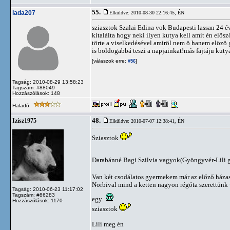
55.
lada207
Elküldve: 2010-08-30 22:16:45,
ÉN
sziasztok Szalai Edina vok Budapesti lassan 24 éve
kitalálta hogy neki ilyen kutya kell amit én elöszö
törte a viselkedésével amiröl nem ö hanem elözö 
is boldogabbá teszi a napjainkat!más fajtáju kut
[válaszok erre:
]
#56
Tagság: 2010-08-29 13:58:23
Tagszám: #88049
Hozzászólások: 148
Haladó
48.
Izisz1975
Elküldve: 2010-07-07 12:38:41,
ÉN
Sziasztok
Darabánné Bagi Szilvia vagyok(Gyöngyvér-Lili ga
Van két csodálatos gyermekem már az előző házas
Norbival mind a ketten nagyon régóta szerettünk 
Tagság: 2010-06-23 11:17:02
Tagszám: #86283
egy.
Hozzászólások: 1170
sziasztok
Lili meg én