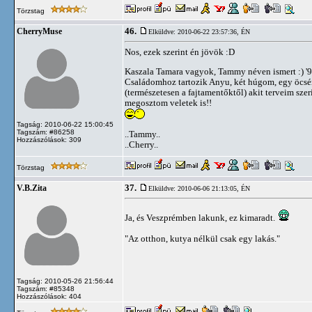
Törzstag
46.
CherryMuse
Elküldve: 2010-06-22 23:57:36,
ÉN
Nos, ezek szerint én jövök :D
Kaszala Tamara vagyok, Tammy néven ismert :) '9
Családomhoz tartozik Anyu, két húgom, egy öcsém,
(természetesen a fajtamentőktől) akit terveim sze
megosztom veletek is!!
Tagság: 2010-06-22 15:00:45
Tagszám: #86258
..Tammy..
Hozzászólások: 309
..Cherry..
Törzstag
37.
V.B.Zita
Elküldve: 2010-06-06 21:13:05,
ÉN
Ja, és Veszprémben lakunk, ez kimaradt.
"Az otthon, kutya nélkül csak egy lakás."
Tagság: 2010-05-26 21:56:44
Tagszám: #85348
Hozzászólások: 404