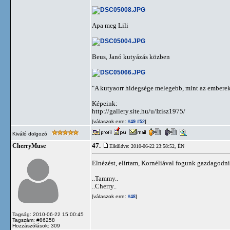
Apa meg Lili
Beus, Janó kutyázás közben
"A kutyaorr hidegsége melegebb, mint az emberek
Képeink:
http://gallery.site.hu/u/Izisz1975/
[válaszok erre:
]
#49
#52
Kiváló dolgozó
47.
CherryMuse
Elküldve: 2010-06-22 23:58:52,
ÉN
Elnézést, elírtam, Kornéliával fogunk gazdagodn
..Tammy..
..Cherry..
[válaszok erre:
]
#48
Tagság: 2010-06-22 15:00:45
Tagszám: #86258
Hozzászólások: 309