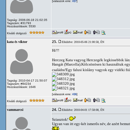
[válaszok erre:
]
#27
Tagság: 2006-06-18 21:02:35
Tagszám: #31793
Hozzászólások: 5530
Kiváló dolgozó
25.
kata és viktor
Elküldve: 2010-05-06 21:00:58,
ÉN
Hi!!!
Herczeg Kata vagyog Herczegék legkissebbik lá
Hangát (Marcella).Kölcsönösen ki használtuk egy
családra!Egy falusi kislány vagyok egy vidéki fiú
Tagság: 2010-04-17 21:50:07
Tagszám: #84234
Hozzászólások: 1646
[válaszok erre:
]
#26
Kiváló dolgozó
24.
vammarcsi
Elküldve: 2010-04-01 17:58:08,
ÉN
Sziasztok!
Ugyan van itt egy-két ismerős név, de azért bemu