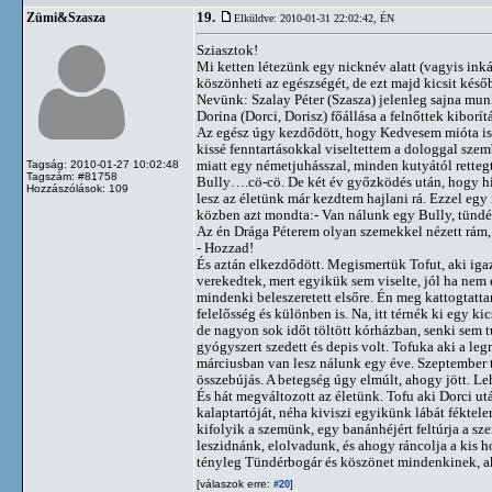
19.
Zümi&Szasza
Elküldve: 2010-01-31 22:02:42,
ÉN
Sziasztok!
Mi ketten létezünk egy nicknév alatt (vagyis ink
köszönheti az egészségét, de ezt majd kicsit késő
Nevünk: Szalay Péter (Szasza) jelenleg sajna mu
Dorina (Dorci, Dorisz) főállása a felnőttek kibor
Az egész úgy kezdődött, hogy Kedvesem mióta is
kissé fenntartásokkal viseltettem a dologgal sz
miatt egy németjuhásszal, minden kutyától retteg
Tagság: 2010-01-27 10:02:48
Tagszám: #81758
Bully….cö-cö. De két év győzködés után, hogy hi
Hozzászólások: 109
lesz az életünk már kezdtem hajlani rá. Ezzel eg
közben azt mondta:- Van nálunk egy Bully, tündér
Az én Drága Péterem olyan szemekkel nézett rám,
- Hozzad!
És aztán elkezdődött. Megismertük Tofut, aki igaz
verekedtek, mert egyikük sem viselte, jól ha nem 
mindenki beleszeretett elsőre. Én meg kattogtatta
felelősség és különben is. Na, itt térnék ki egy k
de nagyon sok időt töltött kórházban, senki sem t
gyógyszert szedett és depis volt. Tofuka aki a l
márciusban van lesz nálunk egy éve. Szeptember t
összebújás. A betegség úgy elmúlt, ahogy jött. Leh
És hát megváltozott az életünk. Tofu aki Dorci utá
kalaptartóját, néha kiviszi egyikünk lábát féktele
kifolyik a szemünk, egy banánhéjért feltúrja a sz
leszidnánk, elolvadunk, és ahogy ráncolja a kis 
tényleg Tündérbogár és köszönet mindenkinek, a
[válaszok erre:
]
#20