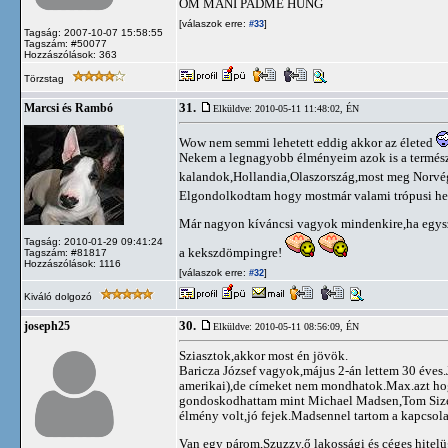
OM MANI PADME HUNG
[válaszok erre:
]
#33
Tagság: 2007-10-07 15:58:55
Tagszám: #50077
Hozzászólások: 363
Törzstag
31.
Marcsi és Rambó
Elküldve: 2010-05-11 11:48:02,
ÉN
Wow nem semmi lehetett eddig akkor az életed
Nekem a legnagyobb élményeim azok is a természe
kalandok,Hollandia,Olaszország,most meg Norvé
Elgondolkodtam hogy mostmár valami trópusi h
Már nagyon kíváncsi vagyok mindenkire,ha egysz
Tagság: 2010-01-29 09:41:24
a kekszdömpingre!
Tagszám: #81817
Hozzászólások: 1116
[válaszok erre:
]
#32
Kiváló dolgozó
30.
joseph25
Elküldve: 2010-05-11 08:56:09,
ÉN
Sziasztok,akkor most én jövök.
Baricza József vagyok,május 2-án lettem 30 éves.
amerikai),de címeket nem mondhatok.Max.azt hog
gondoskodhattam mint Michael Madsen,Tom Size
élmény volt,jó fejek.Madsennel tartom a kapcsola
Van egy párom,Szuzzy,ő lakossági és céges hitel