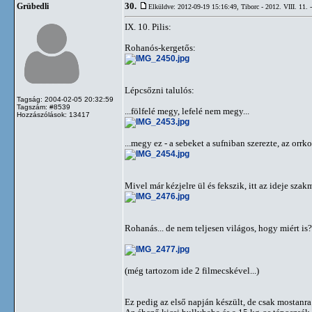
30.
Grübedli
Elküldve: 2012-09-19 15:16:49,
Tiborc - 2012. VIII. 11. 
IX. 10. Pilis:
Rohanós-kergetős:
Lépcsőzni talulós:
Tagság: 2004-02-05 20:32:59
Tagszám: #8539
...fölfelé megy, lefelé nem megy...
Hozzászólások: 13417
...megy ez - a sebeket a sufniban szerezte, az orrko
Mivel már kézjelre ül és fekszik, itt az ideje szakm
Rohanás... de nem teljesen világos, hogy miért is?
(még tartozom ide 2 filmecskével...)
Ez pedig az első napján készült, de csak mostanra s