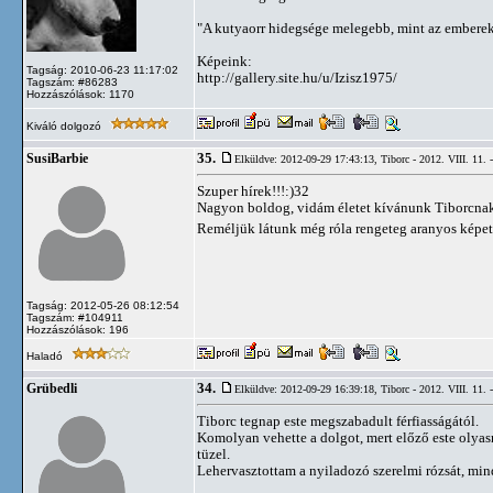
"A kutyaorr hidegsége melegebb, mint az emberek
Képeink:
Tagság: 2010-06-23 11:17:02
http://gallery.site.hu/u/Izisz1975/
Tagszám: #86283
Hozzászólások: 1170
Kiváló dolgozó
35.
SusiBarbie
Elküldve: 2012-09-29 17:43:13,
Tiborc - 2012. VIII. 11. 
Szuper hírek!!!:)32
Nagyon boldog, vidám életet kívánunk Tiborcnak 
Reméljük látunk még róla rengeteg aranyos képet
Tagság: 2012-05-26 08:12:54
Tagszám: #104911
Hozzászólások: 196
Haladó
34.
Grübedli
Elküldve: 2012-09-29 16:39:18,
Tiborc - 2012. VIII. 11. 
Tiborc tegnap este megszabadult férfiasságától.
Komolyan vehette a dolgot, mert előző este olyas
tüzel.
Lehervasztottam a nyiladozó szerelmi rózsát, min