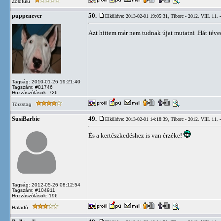
Zöldfülű
50.
puppenever
Elküldve: 2013-02-01 19:05:31,
Tiborc - 2012. VIII. 11. 
Azt hittem már nem tudnak újat mutatni .Hát tév
Tagság: 2010-01-26 19:21:40
Tagszám: #81746
Hozzászólások: 726
Törzstag
49.
SusiBarbie
Elküldve: 2013-02-01 14:18:39,
Tiborc - 2012. VIII. 11. 
És a kertészkedéshez is van érzéke!
Tagság: 2012-05-26 08:12:54
Tagszám: #104911
Hozzászólások: 196
Haladó