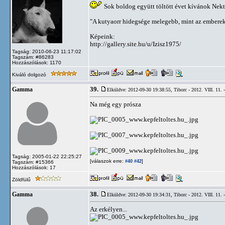
Sok boldog együtt töltött évet kívánok Nek
"A kutyaorr hidegsége melegebb, mint az emberek
Képeink:
http://gallery.site.hu/u/Izisz1975/
Tagság: 2010-06-23 11:17:02
Tagszám: #86283
Hozzászólások: 1170
Kiváló dolgozó
39.
Gamma
Elküldve: 2012-09-30 19:38:55,
Tiborc - 2012. VIII. 11. 
Na még egy prósza
Tagság: 2005-01-22 22:25:27
[válaszok erre:
]
#40
#42
Tagszám: #15366
Hozzászólások: 17
Zöldfülű
38.
Gamma
Elküldve: 2012-09-30 19:34:31,
Tiborc - 2012. VIII. 11. 
Az erkélyen...