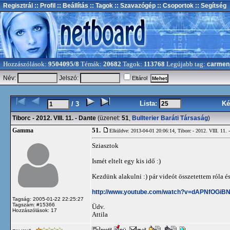
Regisztrál
:: Profil
:: Beállítás
:: Tagok
:: Szavazógép
:: Csoportok
:: Segítség
Hozzászólások:
9504095/8
Témák:
20682
Tagok:
113768
Legújabb tag:
carmen
Név:
Jelszó:
Eltárol
Lista:
Ké
/ 3
Tiborc - 2012. VIII. 11. - Dante
(üzenet:
51
,
Bullterier Baráti Társaság
)
51.
Gamma
Elküldve: 2013-04-01 20:06:14,
Tiborc - 2012. VIII. 11. 
Sziasztok
Ismét eltelt egy kis idő :)
Kezdünk alakulni :) pár videót összetettem róla és 
http://www.youtube.com/watch?v=dAPNfOGiBN
Tagság: 2005-01-22 22:25:27
Tagszám: #15366
Üdv.
Hozzászólások: 17
Attila