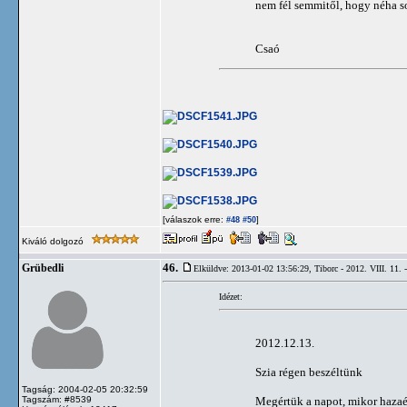
nem fél semmitől, hogy néha s
Csaó
[válaszok erre:
]
#48
#50
Kiváló dolgozó
46.
Grübedli
Elküldve: 2013-01-02 13:56:29,
Tiborc - 2012. VIII. 11. 
Idézet:
2012.12.13.
Szia régen beszéltünk
Tagság: 2004-02-05 20:32:59
Megértük a napot, mikor hazaért
Tagszám: #8539