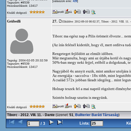
[válaszok erre:
]
#29
Tagszám: #8539
Hozzászólások: 13417
Kiváló dolgozó
27.
Grübedli
Elküldve: 2012-09-10 00:02:37,
Tiborc - 2012. VIII. 11. 
Tiborc ma egész nap a Pilis örömeit élvezte... ne
(Az írás felénél kiderült, hogy él, mert ordítva tud
Rengeteget fejlődött az elmúlt időben.
Már megtanulta, hogy ami az útjába kerül és nagy
Tagság: 2004-02-05 20:32:59
50%-ban megy neki fejjel, erőből a dolgoknak, teh
Tagszám: #8539
Hozzászólások: 13417
Nagyjából 4x annyit eszik, mint amikor utoljára í
Az energiája - saccolva - 18x több, mint legutóbb
A család 572x jobban fáradt idegileg... mint legu
Holnap teszek fel a mai napról rögzített élményb
Szintén holnap szurira is megyünk.
Kiváló dolgozó
Tiborc - 2012. VIII. 11. - Dante
(üzenet:
51
,
Bullterier Baráti Társaság
)
Lista:
Ké
/ 3