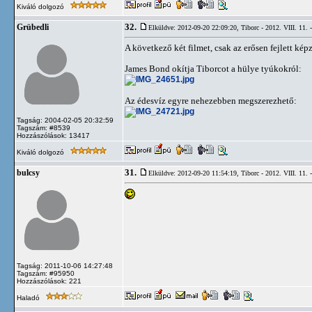
Kiváló dolgozó
32.
Grübedli
Elküldve: 2012-09-20 22:09:20,
Tiborc - 2012. VIII. 11. 
A következő két filmet, csak az erősen fejlett kép
James Bond okítja Tiborcot a hülye tyúkokról:
Az édesvíz egyre nehezebben megszerezhető:
Tagság: 2004-02-05 20:32:59
Tagszám: #8539
Hozzászólások: 13417
Kiváló dolgozó
31.
bulcsy
Elküldve: 2012-09-20 11:54:19,
Tiborc - 2012. VIII. 11. 
Tagság: 2011-10-06 14:27:48
Tagszám: #95950
Hozzászólások: 221
Haladó