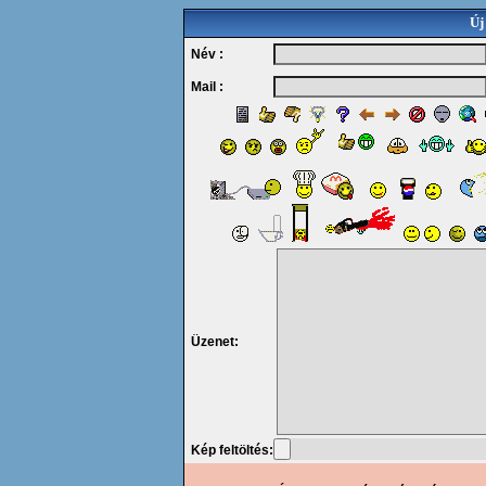
Új
Név :
Mail :
Üzenet:
Kép feltöltés: