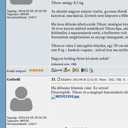
Tiborc amúgy 8,5 kg.
Az altatást nagyon szépen viselte, gyorsan ébredt 
Tagság: 2004-02-05 20:32:59
Tagszám: #8539
kutyával, macskával, kivételt nem képezett a fél
Hozzászólások: 13417
Ma kora délután áthelyeztük Tiborc stratégiai köz
16 éves kutyás múlttal rendelkező TiborcApu, akin
felülmúlni a tapasztalatok terén, a bullterrier volt
Szeretnénk megköszönni az anyagi támogatást, mell
Tiborcot várta 2 ráncigálós-húzóka, egy 50 cm mű
este 9-ig -, barátok csapata... szóval lesz ma szell
Nagyon boldog életet kívánok nekik!
[válaszok erre:
]
#36
Kiváló dolgozó
33.
Grübedli
Elküldve: 2012-09-20 22:12:33,
Tiborc - 2012. VIII. 11. 
Ma délutáni filmünk címe: Ez szívás!
Főszereplők: Tiborc és a meglepő harcmodorú ell
Tagság: 2004-02-05 20:32:59
Tagszám: #8539
Hozzászólások: 13417