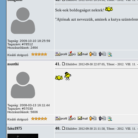
Sok-sok boldogságot nektek!
"Ajtónak azt nevezzük, aminek a kutya szüntelenül
Tagság: 2009-10-10 18:25:59
Tagszám: #78512
Hozzászólások: 2464
Kiváló dolgozó
41.
nszethi
Elküldve: 2012-09-30 22:07:05,
Tiborc - 2012. VIII. 11. 
Tagság: 2008-03-13 16:11:44
Tagszám: #57030
Hozzászólások: 5606
Kiváló dolgozó
40.
Izisz1975
Elküldve: 2012-09-30 21:11:58,
Tiborc - 2012. VIII. 11. 