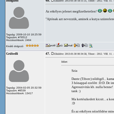
48.
Bullgazdi
Elküldve: 2013-01-30 18:11:51,
Tiborc - 2012. VIII. 11. 
Az erkélyes jelenet megfizethetetlen!
"Ajtónak azt nevezzük, aminek a kutya szüntelenül
Tagság: 2009-10-10 18:25:59
Tagszám: #78512
Hozzászólások: 2464
Kiváló dolgozó
47.
Grübedli
Elküldve: 2013-01-30 00:34:58,
Tiborc - 2012. VIII. 11. 
Idézet:
Szia
Dante (Tiborc) nődögél... kam
3 hónappal ezelőtt :D:D. De im
Agresszivitás kb. nulla benne
Tagság: 2004-02-05 20:32:59
tank :)
Tagszám: #8539
Hozzászólások: 13417
Ma kertészkedett kicsit... a 
:D
És az erkélyen nézelődése mind