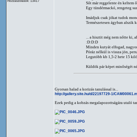
Hozzászólások: 13417
Sőt már reggelente én keltem ő
Egy tündérmackó, rengeteg sun
Imádjuk csak jókat tudok monda
Természetesen ágyban alszik kö
... a hisztit még nem nőtte ki,
:D:D:D
Minden kutyát elfogad, nagyo
Póráz nélkül is vissza jön, per
Legutóbb kb 1,5-2 hete 15 kiló 
Küldök pár képet minőségét néz
Gyorsan halad a korizás tanulással is...
http://gallery.site.hu/d/22197729-1/CAM00061.
Ezek pedig a kobzás megalapozottságára utaló ta