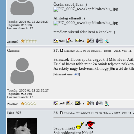
Öcsém szobájában :)
Állítólag elfáradt :)
Tagság: 2005-01-22 22:25:27
Tagszám: #15366
Hozzászólások: 17
remélem sikerül feltölteni a képeket :)
Zöldfülű
37.
Gamma
Elküldve: 2012-09-30 19:25:51,
Tiborc - 2012. VIII. 11. 
Sziasztok Tiborc apuka vagyok :) Más néven Attil
Ez első kicsit több mint 24 óránk teljesen zökkenő
Az erkély nagy kedvenc, kár hogy jön a tél de kih
[válaszok erre:
]
#41
Tagság: 2005-01-22 22:25:27
Tagszám: #15366
Hozzászólások: 17
Zöldfülű
36.
Izisz1975
Elküldve: 2012-09-29 21:59:00,
Tiborc - 2012. VIII. 11. 
Szuper hírek!
Sok boldogságot Nekik!