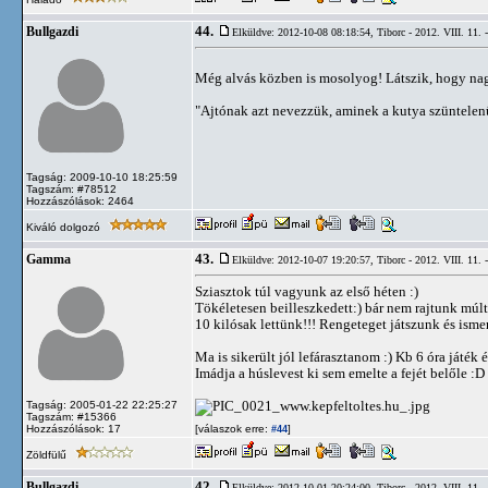
44.
Bullgazdi
Elküldve: 2012-10-08 08:18:54,
Tiborc - 2012. VIII. 11. 
Még alvás közben is mosolyog! Látszik, hogy nagy
"Ajtónak azt nevezzük, aminek a kutya szüntelenül
Tagság: 2009-10-10 18:25:59
Tagszám: #78512
Hozzászólások: 2464
Kiváló dolgozó
43.
Gamma
Elküldve: 2012-10-07 19:20:57,
Tiborc - 2012. VIII. 11. 
Sziasztok túl vagyunk az első héten :)
Tökéletesen beilleszkedett:) bár nem rajtunk múlt
10 kilósak lettünk!!! Rengeteget játszunk és ism
Ma is sikerült jól lefárasztanom :) Kb 6 óra játék é
Imádja a húslevest ki sem emelte a fejét belőle :D
Tagság: 2005-01-22 22:25:27
Tagszám: #15366
Hozzászólások: 17
[válaszok erre:
]
#44
Zöldfülű
42.
Bullgazdi
Elküldve: 2012-10-01 20:24:00,
Tiborc - 2012. VIII. 11. 