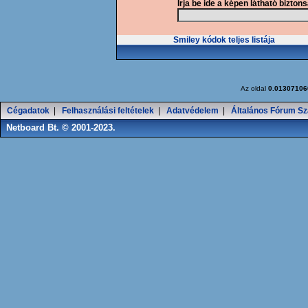
Írja be ide a képen látható bizton
Smiley kódok teljes listája
Az oldal
0.01307106
Cégadatok
|
Felhasználási feltételek
|
Adatvédelem
|
Általános Fórum Sz
Netboard Bt. © 2001-2023.