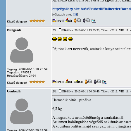
Az éhező kicsi bullybaba és a 15 kg-os táposzsák...
http://gallery.site.hu/u/Grubedli/BullterrierB
[válaszok erre:
]
#31
Kiváló dolgozó
29.
Bullgazdi
Elküldve: 2012-09-11 19:55:33,
Tiborc - 2012. VIII. 11. 
"Ajtónak azt nevezzük, aminek a kutya szüntelenül
Tagság: 2009-10-10 18:25:59
Tagszám: #78512
Hozzászólások: 2464
Kiváló dolgozó
28.
Grübedli
Elküldve: 2012-09-11 00:06:49,
Tiborc - 2012. VIII. 11. 
Harmadik oltás - pipálva.
6,5 kg.
A megszokott nemtörődömség a szurkálásnál.
Az ismert halálugrásba végződő nekifutás az asztal
A kocsiban ordítás, majd szunya... némi ujjrágássa
Tagság: 2004-02-05 20:32:59