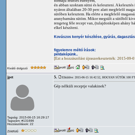
formájú fedeles edényem,
én abban szoktam sütni és keleszteni. A kelesztés 
nyáron általában 20-30 perc alatt megfelelő maga
sütőben kelesztem. Ha elérte a megfelelő magasság
aranybarnára sütöm. Mikor megsült a sütőből kivé
rengeteg féle recept van, (tulajdonképen ahány h
elkel készíteni.
Kovászos kenyér készítése, gyúrás, dagasztás
figyelemre méltó írások:
példaképünk..
[Ezt a hozzászólást újraszerkesztették: 2015-09-
Kiváló dolgozó
5.
jpet
Elküldve: 2015-06-15 16:42:52,
HOGYAN SÜTÖK 100 FT
Gép nélküli receptje valakinek?
Tagság: 2015-06-15 16:29:17
Tagszám: #131696
Hozzászólások: 22
Zöldfülű