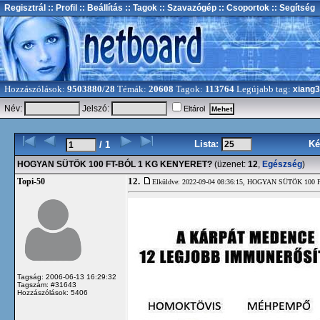
Regisztrál
:: Profil
:: Beállítás
:: Tagok
:: Szavazógép
:: Csoportok
:: Segítség
Hozzászólások:
9503880/28
Témák:
20608
Tagok:
113764
Legújabb tag:
xiang
Név:
Jelszó:
Eltárol
Lista:
Ké
/ 1
HOGYAN SÜTÖK 100 FT-BÓL 1 KG KENYERET?
(üzenet:
12
,
Egészség
)
12.
Topi-50
Elküldve: 2022-09-04 08:36:15,
HOGYAN SÜTÖK 100 
Tagság: 2006-06-13 16:29:32
Tagszám: #31643
Hozzászólások: 5406