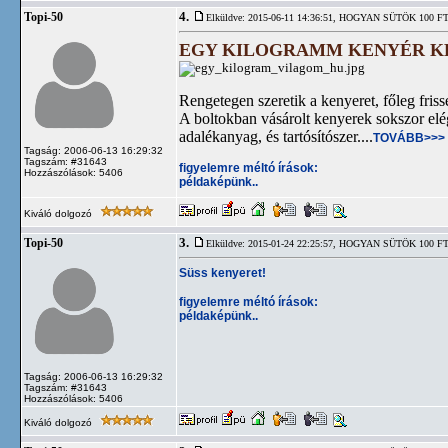
4.
Topi-50
Elküldve: 2015-06-11 14:36:51,
HOGYAN SÜTÖK 100 FT
EGY KILOGRAMM KENYÉR KÉS
Rengetegen szeretik a kenyeret, főleg fris
A boltokban vásárolt kenyerek sokszor el
adalékanyag, és tartósítószer....
TOVÁBB>>>
Tagság: 2006-06-13 16:29:32
Tagszám: #31643
figyelemre méltó írások:
Hozzászólások: 5406
példaképünk..
Kiváló dolgozó
3.
Topi-50
Elküldve: 2015-01-24 22:25:57,
HOGYAN SÜTÖK 100 FT
Süss kenyeret!
figyelemre méltó írások:
példaképünk..
Tagság: 2006-06-13 16:29:32
Tagszám: #31643
Hozzászólások: 5406
Kiváló dolgozó