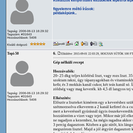
Kovászos kenyérsütés kezdőknek lépésről lépés
figyelemre méltó írások:
példaképünk..
Tagság: 2006-06-13 16:29:32
Tagszám: #31643
Hozzászólások: 5406
Kiváló dolgozó
6.
Topi-50
Elküldve: 2015-09-01 22:03:29,
HOGYAN SÜTÖK 100 FT
Gép nélküli recept
Hozzávalók:
20- 25 dkg teljes kiőrlésű liszt, vagy rozs liszt. 
szoktam rakni, úgy tápanyagokban és vitaminokban
kefir, és 3 mokkás kanál cukor, két teás kanál só.
zöldség vagy mag keverék. kb 4,5 dl langyos tej 
Tagság: 2006-06-13 16:29:32
Tagszám: #31643
Elkészítés:
Hozzászólások: 5406
Először a liszteket kimérem egy a keveréshez szük
szétmorzsolva elkeverem a 2 kanál kefirrel és a cu
mert a keverésnél gyúrásnál úgyis összekeveredik
hozzáöntöm a vizet vagy tejet. Mikor már jól elk
ne ragadjon a kezemhez, ha mégis ragadna akkor so
3 percig dagasztom. Közben a gáz sütőt, kis lángo
megszórom lisztel. Majd a jól átgyúrt dagasztott