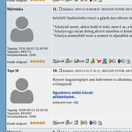
Kiváló dolgozó
11.
M@rtinka
Elküldve: 2019-12-10 08:08:07,
HOGYAN SÜTÖK 100 F
helybéli Szaküzletbe ennyi a gépek ára,változo m
"A kutyád szeret, akkor hidd el neki, mert ő az, a b
"A kutya egy olyan dolog,akivel szerelem is kön
"A kutya nemesebbé teszi a nemest és aljasabbá az 
Tagság: 2011-06-01 12:45:50
Tagszám: #93771
Hozzászólások: 1185
Kiváló dolgozó
10.
Topi-50
Elküldve: 2019-11-23 17:41:11,
HOGYAN SÜTÖK 100 
Kenyér dagasztógépet ami habverésre is alkalmas, 1
a Gruppinál.
figyelemre méltó írások:
példaképünk..
[válaszok erre:
]
#11
Tagság: 2006-06-13 16:29:32
Tagszám: #31643
Hozzászólások: 5406
Kiváló dolgozó