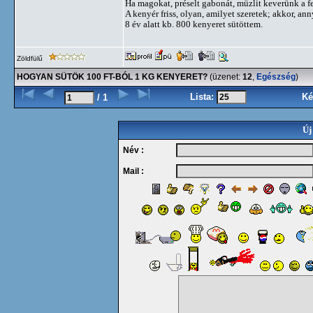
Ha magokat, préselt gabonát, müzlit keverünk a fehé
A kenyér friss, olyan, amilyet szeretek; akkor, an
8 év alatt kb. 800 kenyeret sütöttem.
Zöldfülű
HOGYAN SÜTÖK 100 FT-BÓL 1 KG KENYERET?
(üzenet:
12
,
Egészség
)
Lista:
Ké
/ 1
Új
Név :
Mail :