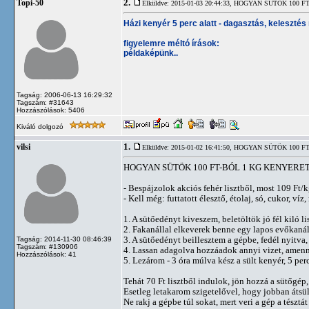
2.
Topi-50
Elküldve: 2015-01-03 20:44:33,
HOGYAN SÜTÖK 100 FT
Házi kenyér 5 perc alatt - dagasztás, kelesztés 
figyelemre méltó írások:
példaképünk..
Tagság: 2006-06-13 16:29:32
Tagszám: #31643
Hozzászólások: 5406
Kiváló dolgozó
1.
vilsi
Elküldve: 2015-01-02 16:41:50,
HOGYAN SÜTÖK 100 FT
HOGYAN SÜTÖK 100 FT-BÓL 1 KG KENYERE
- Bespájzolok akciós fehér lisztből, most 109 Ft/
- Kell még: futtatott élesztő, étolaj, só, cukor, ví
1. A sütőedényt kiveszem, beletöltök jó fél kiló l
2. Fakanállal elkeverek benne egy lapos evőkanál f
3. A sütőedényt beillesztem a gépbe, fedél nyitva
Tagság: 2014-11-30 08:46:39
Tagszám: #130906
4. Lassan adagolva hozzáadok annyi vizet, amennyi
Hozzászólások: 41
5. Lezárom - 3 óra múlva kész a sült kenyér, 5 pe
Tehát 70 Ft lisztből indulok, jön hozzá a sütőgép, á
Esetleg letakarom szigetelővel, hogy jobban átsü
Ne rakj a gépbe túl sokat, mert veri a gép a tésztá