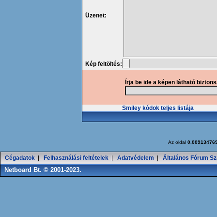
Üzenet:
Kép feltöltés:
Írja be ide a képen látható bizton
Smiley kódok teljes listája
Az oldal
0.00913476
Cégadatok
|
Felhasználási feltételek
|
Adatvédelem
|
Általános Fórum Sz
Netboard Bt. © 2001-2023.