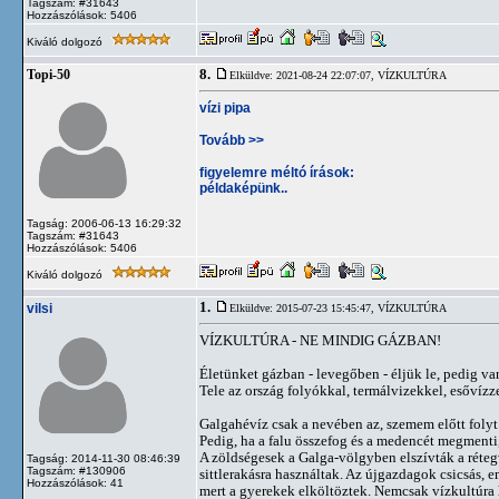
Tagszám: #31643
Hozzászólások: 5406
Kiváló dolgozó
8.
Topi-50
Elküldve: 2021-08-24 22:07:07,
VÍZKULTÚRA
vízi pipa
Tovább >>
figyelemre méltó írások:
példaképünk..
Tagság: 2006-06-13 16:29:32
Tagszám: #31643
Hozzászólások: 5406
Kiváló dolgozó
1.
vilsi
Elküldve: 2015-07-23 15:45:47,
VÍZKULTÚRA
VÍZKULTÚRA - NE MINDIG GÁZBAN!
Életünket gázban - levegőben - éljük le, pedig van
Tele az ország folyókkal, termálvizekkel, esővízz
Galgahévíz csak a nevében az, szemem előtt folyt e
Pedig, ha a falu összefog és a medencét megmenti,
A zöldségesek a Galga-völgyben elszívták a réteg
Tagság: 2014-11-30 08:46:39
Tagszám: #130906
sittlerakásra használtak. Az újgazdagok csicsás, 
Hozzászólások: 41
mert a gyerekek elköltöztek. Nemcsak vízkultúra 