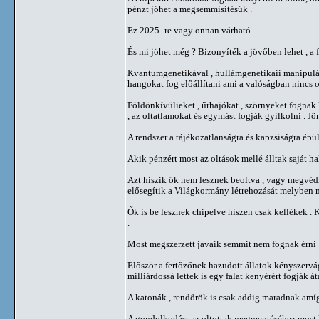
pénzt jöhet a megsemmisítésük .
Ez 2025- re vagy onnan várható .
És mi jöhet még ? Bizonyíték a jövőben lehet , 
Kvantumgenetikával , hullámgenetikaii manipulá
hangokat fog előállítani ami a valóságban nincs ot
Földönkívülieket , űrhajókat , szörnyeket fognak 
, az oltatlamokat és egymást fogják gyilkolni . Jö
A rendszer a tájékozatlanságra és kapzsiságra épül
Akik pénzért most az oltások mellé álltak saját hal
Azt hiszik ők nem lesznek beoltva , vagy megvédi
elősegítik a Világkormány létrehozását melyben 
Ők is be lesznek chipelve hiszen csak kellékek .
.
Most megszerzett javaik semmit nem fognak érni 
Először a fertőzőnek hazudott állatok kényszervág
milliárdossá lettek is egy falat kenyérért fogják á
A katonák , rendőrök is csak addig maradnak amíg
A gondolkodást az oltottak megmentéséhez most k