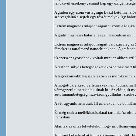
rendkívül érzékeny , emiatt kap egy oxigénréteget
A grafén egy atom vastagságú kvázi kétdimenziós
szétvagdalná a sejtek egy részét melyek így halott
Extrém mágneses tulajdonságait viszont a logika 
A grafit mágneses hatásra reagál , hasonlóan mint 
Extrém mágneses tulajdonságait valószínűleg az 5
fémeket is tartalmazó nanochipekben . A grafénch
tízezerszer gyorsabbak voltak mint az akkori szil
A testben súlyos betegségeket okozhatnak mert t
A legvékonyabb hajszálerekben és nyirokcsomók
A mögöttük érkező vérlemezkék nem tudnak mellett
vérrögszerű tünetek alakulnak ki . Az eldugult
autoimmunbetegség , szívízomgyulladás , stroke ,
A vér ugyanis nem csak áll az erekben de bomlásna
És még csak a mellékhatásoknál tartunk. Az olto
irányítani .
Aláírták az oltás felvételekor hogy az oltóamyag
A chipekkel adatokat fognak kinyerni belőlük, bi