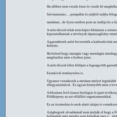
Ha időben nem veszik észre és viszik fel megfulla
Szívmasszázs , ...pumpálás és szájból szájba léleg
tartalmaz , de ilyen esetben pont az indítja be a l
A szén-dioxid tehát nem képes felmászni a sztrat
kipusztulhatnak a növények tápanyaghiány miatt
A gazemberek azért bevezették a karbonkvótát ami 
fertőzés .
Ha beírod hogy mustgáz vagy mustárgáz mindegyik l
megőszülsz mire a borhoz jutsz .
A szén-dioxid ellen fellépni a legnagyobb gazember
Ezenkívül reménytelen is .
Ugyanez vonatkozik a metánra melyet leginkább 
elfogyasztásával . Ez ugyan könnyebb mint a leveg
A felszínen levő összes biológiai és ipari tevék
Földköpeny az ezt előállító organizmusokkal .
Ez az óceánokra és azok alatti talajra is vonat
A jéghegyek olvadásánál nem árulják el hogy a Fö
hollandok még mindig nem fulladtak meg a ,, glob