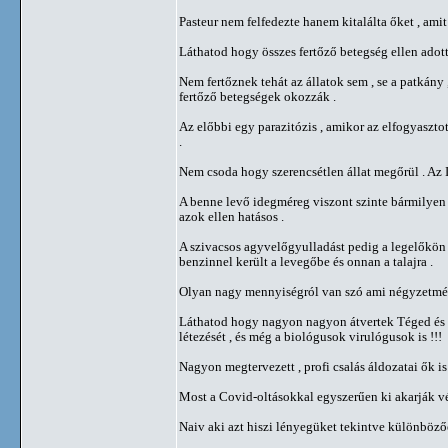
Pasteur nem felfedezte hanem kitalálta őket , amit
Láthatod hogy összes fertőző betegség ellen adott
Nem fertőznek tehát az állatok sem , se a patkány 
fertőző betegségek okozzák .
Az előbbi egy parazitózis , amikor az elfogyaszto
.
Nem csoda hogy szerencsétlen állat megőrül . Az Iv
A benne levő idegméreg viszont szinte bármilyen b
azok ellen hatásos .
A szivacsos agyvelőgyulladást pedig a legelőkö
benzinnel került a levegőbe és onnan a talajra .
Olyan nagy mennyiségról van szó ami négyzetmét
Láthatod hogy nagyon nagyon átvertek Téged és sz
létezését , és még a biológusok virulógusok is !!!
Nagyon megtervezett , profi csalás áldozatai ők is
Most a Covid-oltásokkal egyszerűen ki akarják vég
Naiv aki azt hiszi lényegüket tekintve különböző