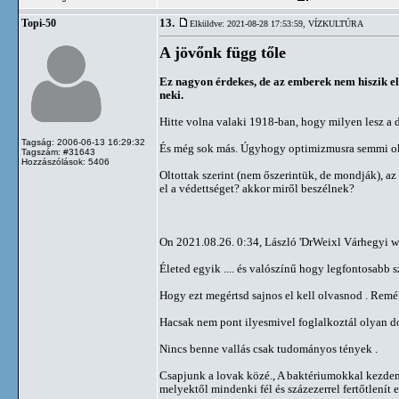
13.
Topi-50
Elküldve: 2021-08-28 17:53:59,
VÍZKULTÚRA
A jövőnk függ tőle
Ez nagyon érdekes, de az emberek nem hiszik e
neki.
Hitte volna valaki 1918-ban, hogy milyen lesz a 
Tagság: 2006-06-13 16:29:32
És még sok más. Úgyhogy optimizmusra semmi o
Tagszám: #31643
Hozzászólások: 5406
Oltottak szerint (nem őszerintük, de mondják), a
el a védettséget? akkor miről beszélnek?
On 2021.08.26. 0:34, László 'DrWeixl Várhegyi w
Életed egyik .... és valószínű hogy legfontosabb 
Hogy ezt megértsd sajnos el kell olvasnod . Remé
Hacsak nem pont ilyesmivel foglalkoztál olyan do
Nincs benne vallás csak tudományos tények .
Csapjunk a lovak közé., A baktériumokkal kezdem
melyektől mindenki fél és százezerrel fertőtlenít