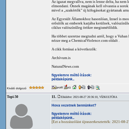
Az igazat megvallva, nem is lenne delta, ha nem 
elmondani. Önnek magának kell olvasnia a sorok kö
mivel a „szakértők” új kifogásokat gyártanak arra
Az Egyesült Államokhoz hasonlóan, Izrael is most
erősítők az emberek karjába kerülnek, valószínűl
ciklus valószínűleg örökre megismétlődik.
Ha többet szeretne megtudni arról, hogy a Vuhan 
nézze meg a ChemicalViolence.com oldalt .
A cikk forrásai a következők:
Archívum.is
NaturalNews.com
figyelemre méltó írások:
példaképünk..
Kiváló dolgozó
11.
Topi-50
Elküldve: 2021-08-27 20:36:10,
VÍZKULTÚRA
Hova vezetnek bennünket?
figyelemre méltó írások:
példaképünk..
[Ezt a hozzászólást újraszerkesztették: 2021-08-