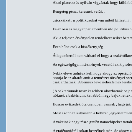
Akad placebo és nyilván vigyáztak hogy különböz
Rengeteg pénzt keresnek velük ,
csicskáikat , a politikusokat van miből kifizetni .
És az összes magyar parlamentben ülő politikus h
Aki a teljesen érvénytelen rendelkezéseiket betart
Ezen bűne csak a hiszékeny,ség .
Átlagembertől nem várható el hogy a szakértőknek
Az egészségügyi intézmények vezetői akik profes
Nekik eleve tudniuk kell hogy ahogy az operáción
bontja le az altatót amit a természet törvényei sz
csak árthatnak . A bennük levő nehézfémek lerak
( A baktériumok rossz kezekben okozhatnak bajt d
nőknek a baktériumokat abból nagy bajok lettek m
Hosszú évtizedek óta csendben vannak , hagyják 
Most azonban súlyosabb a helyzet , egyértelműen
A vakcinák nagy része grafén nanochipeket tartal
A grafénoxidról sokan beszélnek már , de ahogy a 