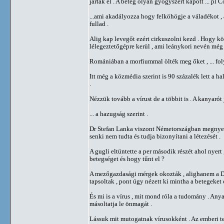
jártak el . A beteg olyan gyógyszert kapott ... pl 
...ami akadályozza hogy felköhögje a váladékot , 
fullad .
Alig kap levegőt ezért cirkuszolni kezd . Hogy k
lélegeztetőgépre kerül , ami leánykori nevén még 
Romániában a morfiummal ölték meg őket , ... fol
Itt még a közmédia szerint is 90 százalék lett a 
.
Nézzük tovább a vírust de a többit is . A kanyarót
... a hazugság szerint .
Dr Stefan Lanka viszont Németországban megnyerte
senki nem tudta és tudja bizonyítani a létezését .
A gugli eltüntette a per második részét ahol nyert
betegséget és hogy tűnt el ?
A mezőgazdasági mérgek okozták , alighanem a DD
tapsoltak , pont úgy nézett ki mintha a betegeket
És mi is a vírus , mit mond róla a tudomány . Anya
másoltatja le önmagát .
Lássuk mit mutogatnak vírusokként . Az emberi te