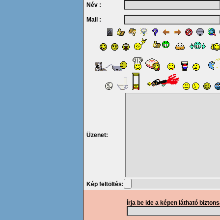
Név :
Mail :
Üzenet:
Kép feltöltés:
Írja be ide a képen látható bizton