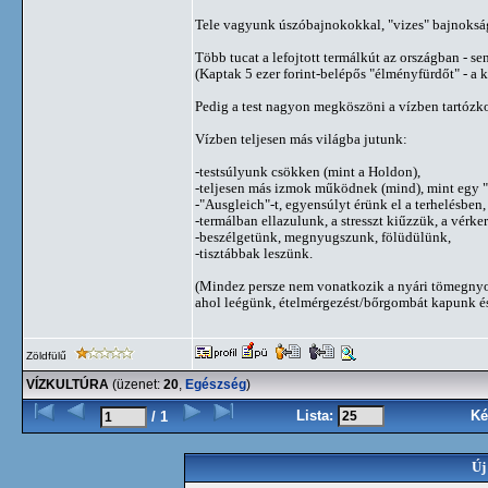
Tele vagyunk úszóbajnokokkal, "vizes" bajnokság
Több tucat a lefojtott termálkút az országban - se
(Kaptak 5 ezer forint-belépős "élményfürdőt" - a k
Pedig a test nagyon megköszöni a vízben tartóz
Vízben teljesen más világba jutunk:
-testsúlyunk csökken (mint a Holdon),
-teljesen más izmok működnek (mind), mint egy "s
-"Ausgleich"-t, egyensúlyt érünk el a terhelésben,
-termálban ellazulunk, a stresszt kiűzzük, a vérke
-beszélgetünk, megnyugszunk, fölüdülünk,
-tisztábbak leszünk.
(Mindez persze nem vonatkozik a nyári tömegnyo
ahol leégünk, ételmérgezést/bőrgombát kapunk és 
Zöldfülű
VÍZKULTÚRA
(üzenet:
20
,
Egészség
)
Lista:
Ké
/ 1
Új