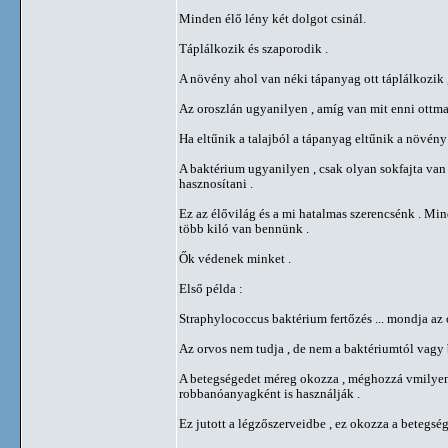
Minden élő lény két dolgot csinál.
Táplálkozik és szaporodik .
A növény ahol van néki tápanyag ott táplálkozik 
Az oroszlán ugyanilyen , amíg van mit enni ottma
Ha eltűnik a talajból a tápanyag eltűnik a növén
A baktérium ugyanilyen , csak olyan sokfajta va
hasznosítani .
Ez az élővilág és a mi hatalmas szerencsénk . Mi
több kiló van bennünk .
Ők védenek minket .
Első példa :
Straphylococcus baktérium fertőzés ... mondja az
Az orvos nem tudja , de nem a baktériumtól vagy 
A betegségedet méreg okozza , méghozzá vmilyen n
robbanóanyagként is használják .
Ez jutott a légzőszerveidbe , ez okozza a betegség