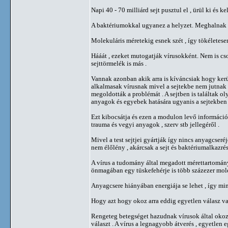
Napi 40 - 70 milliárd sejt pusztul el , ürül ki és ke
A baktériumokkal ugyanez a helyzet. Meghalnak mi
Molekuláris méretekig esnek szét , így tökéletes
Hááát , ezeket mutogatják vírusokként. Nem is cso
sejttörmelék is más .
Vannak azonban akik arra is kíváncsiak hogy kerü
alkalmasak vírusnak mivel a sejtekbe nem jutnak 
megoldották a problémát . A sejtben is találtak oly
anyagok és egyebek hatására ugyanis a sejtekbe
Ezt kibocsátja és ezen a modulon levő információk 
trauma és vegyi anyagok , szerv stb jellegéről .
Mivel a test sejtjei gyártják így nincs anyagcseréj
nem élőlény , akárcsak a sejt és baktériumalkazrés
A vírus a tudomány által megadott mérettartomány
önmagában egy tüskefehérje is több százezer mole
Anyagcsere hiányában energiája se lehet , így min
Hogy azt hogy okoz arra eddig egyetlen válasz va
Rengeteg betegséget hazudnak vírusok által okozo
választ . A vírus a legnagyobb átverés , egyetlen eg