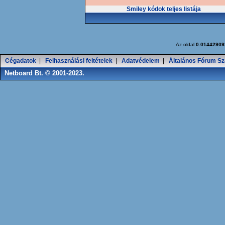
Smiley kódok teljes listája
Az oldal
0.01442909
Cégadatok
|
Felhasználási feltételek
|
Adatvédelem
|
Általános Fórum Sz
Netboard Bt. © 2001-2023.