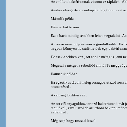
Az említett baktériumnak viszont ez táplálék . A
Amikor elvégezte a munkáját el fog tűnni mint az
Második példa :
Húsevő baktérium .
Ezt a bacit mindig sebekben lehet megtalálni . A
Az orvos nem tudja és nem is gondolkodik . Ha T
nagyon könnyen hozzáférhetőek egy baktériumna
De csak a sebben van , ott ahol a méreg is , ami n
Megeszi a mérget a sebedből amitől Te meggyógyul
Harmadik példa :
Ha egzotikus távoli meleg országba utazol rosszul l
hasmenésed .
A valóság fordítva van .
Az ott élő anyagokhoz tartozó baktériumok már jel
repülővel , eszel iszol de az itthoni baktériumfl
és belőled .
Még szép hogy rosszul leszel .