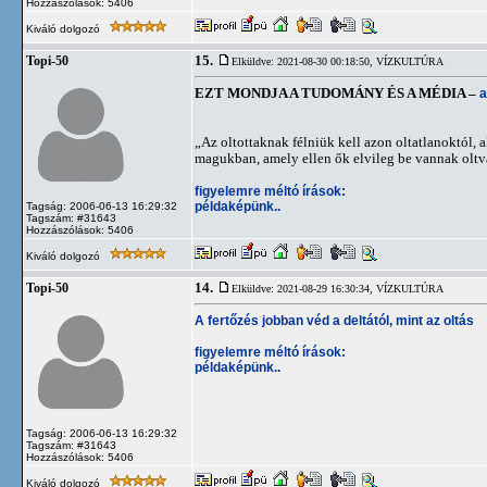
Hozzászólások: 5406
Kiváló dolgozó
15.
Topi-50
Elküldve: 2021-08-30 00:18:50,
VÍZKULTÚRA
EZT MONDJA A TUDOMÁNY ÉS A MÉDIA –
a
„Az oltottaknak félniük kell azon oltatlanoktól, 
magukban, amely ellen ők elvileg be vannak oltv
figyelemre méltó írások:
példaképünk..
Tagság: 2006-06-13 16:29:32
Tagszám: #31643
Hozzászólások: 5406
Kiváló dolgozó
14.
Topi-50
Elküldve: 2021-08-29 16:30:34,
VÍZKULTÚRA
A fertőzés jobban véd a deltától, mint az oltás
figyelemre méltó írások:
példaképünk..
Tagság: 2006-06-13 16:29:32
Tagszám: #31643
Hozzászólások: 5406
Kiváló dolgozó