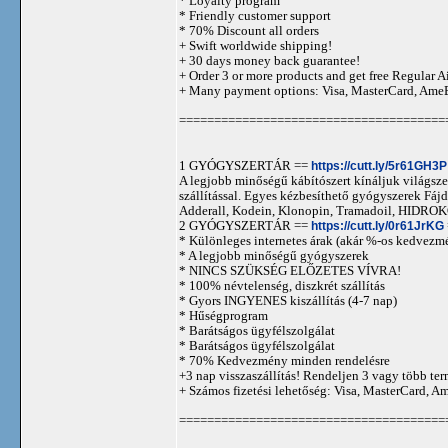
* Loyalty program
* Friendly customer support
* 70% Discount all orders
+ Swift worldwide shipping!
+ 30 days money back guarantee!
+ Order 3 or more products and get free Regular A
+ Many payment options: Visa, MasterCard, Ame
======================================
1 GYÓGYSZERTÁR ==
https://cutt.ly/5r61GH3P
A legjobb minőségű kábítószert kínáljuk világszer
szállítással. Egyes kézbesíthető gyógyszerek 
Adderall, Kodein, Klonopin, Tramadoil, HID
2 GYÓGYSZERTÁR ==
https://cutt.ly/0r61JrKG
* Különleges internetes árak (akár %-os kedvezmé
* A legjobb minőségű gyógyszerek
* NINCS SZÜKSÉG ELŐZETES VÍVRA!
* 100% névtelenség, diszkrét szállítás
* Gyors INGYENES kiszállítás (4-7 nap)
* Hűségprogram
* Barátságos ügyfélszolgálat
* Barátságos ügyfélszolgálat
* 70% Kedvezmény minden rendelésre
+3 nap visszaszállítás! Rendeljen 3 vagy több term
+ Számos fizetési lehetőség: Visa, MasterCard, 
======================================