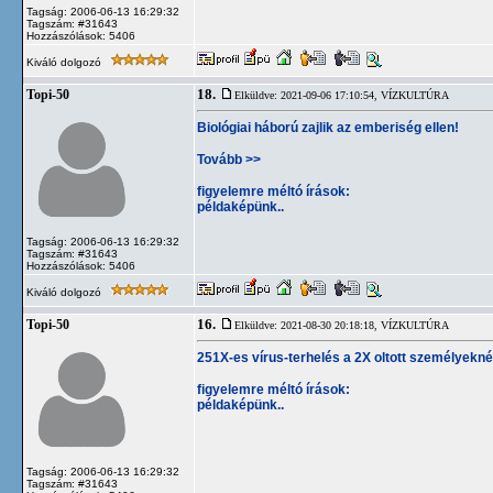
Tagság: 2006-06-13 16:29:32
Tagszám: #31643
Hozzászólások: 5406
Kiváló dolgozó
18.
Topi-50
Elküldve: 2021-09-06 17:10:54,
VÍZKULTÚRA
Biológiai háború zajlik az emberiség ellen!
Tovább >>
figyelemre méltó írások:
példaképünk..
Tagság: 2006-06-13 16:29:32
Tagszám: #31643
Hozzászólások: 5406
Kiváló dolgozó
16.
Topi-50
Elküldve: 2021-08-30 20:18:18,
VÍZKULTÚRA
251X-es vírus-terhelés a 2X oltott személyekné
figyelemre méltó írások:
példaképünk..
Tagság: 2006-06-13 16:29:32
Tagszám: #31643