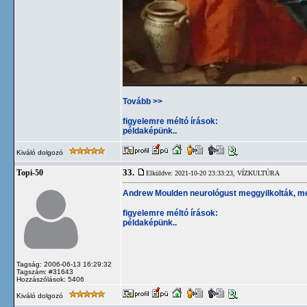
Tovább >>
figyelemre méltó írások:
példaképünk..
Kiváló dolgozó
33.
Topi-50
Elküldve: 2021-10-20 23:33:23,
VÍZKULTÚRA
Andrew Moulden neurológust meggyilkolták, mert
figyelemre méltó írások:
példaképünk..
Tagság: 2006-06-13 16:29:32
Tagszám: #31643
Hozzászólások: 5406
Kiváló dolgozó