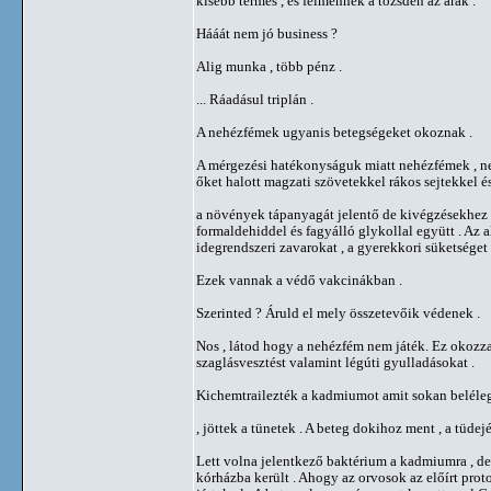
kisebb termés , és felmennek a tőzsdén az árak .
Hááát nem jó business ?
Alig munka , több pénz .
... Ráadásul triplán .
A nehézfémek ugyanis betegségeket okoznak .
A mérgezési hatékonyságuk miatt nehézfémek , nem
őket halott magzati szövetekkel rákos sejtekkel 
a növények tápanyagát jelentő de kivégzésekhez i
formaldehiddel és fagyálló glykollal együtt . Az
idegrendszeri zavarokat , a gyerekkori süketséget 
Ezek vannak a védő vakcinákban .
Szerinted ? Áruld el mely összetevőik védenek .
Nos , látod hogy a nehézfém nem játék. Ez okozza
szaglásvesztést valamint légúti gyulladásokat .
Kichemtrailezték a kadmiumot amit sokan belélege
, jöttek a tünetek . A beteg dokihoz ment , a tüde
Lett volna jelentkező baktérium a kadmiumra , de 
kórházba került . Ahogy az orvosok az előírt proto