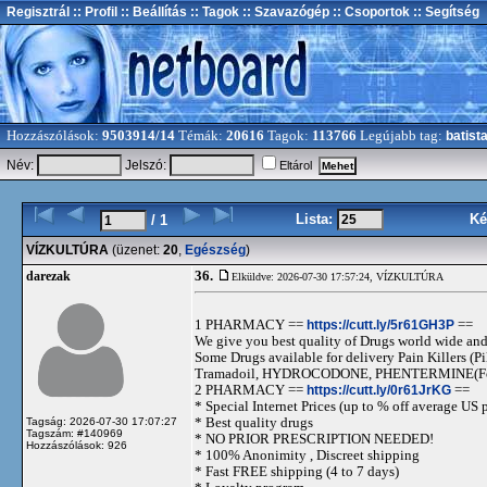
Regisztrál
:: Profil
:: Beállítás
:: Tagok
:: Szavazógép
:: Csoportok
:: Segítség
Hozzászólások:
9503914/14
Témák:
20616
Tagok:
113766
Legújabb tag:
batist
Név:
Jelszó:
Eltárol
Lista:
Ké
/ 1
VÍZKULTÚRA
(üzenet:
20
,
Egészség
)
36.
darezak
Elküldve: 2026-07-30 17:57:24,
VÍZKULTÚRA
1 PHARMACY ==
https://cutt.ly/5r61GH3P
==
We give you best quality of Drugs world wide and h
Some Drugs available for delivery Pain Killers
Tramadoil, HYDROCODONE, PHENTERMINE(For 
2 PHARMACY ==
https://cutt.ly/0r61JrKG
==
* Special Internet Prices (up to % off average US p
* Best quality drugs
Tagság: 2026-07-30 17:07:27
Tagszám: #140969
* NO PRIOR PRESCRIPTION NEEDED!
Hozzászólások: 926
* 100% Anonimity , Discreet shipping
* Fast FREE shipping (4 to 7 days)