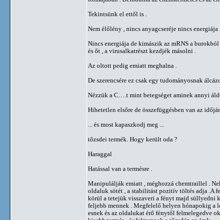
Tekintsünk el ettől is .
Nem élőlény , nincs anyagcseréje nincs energiája 
Nincs energiája de kimászik az mRNS a burokból ,
és őt , a virusalkatrészt kezdjék másolni .
Az oltott pedig emiatt meghalna .
De szerencsére ez csak egy tudományosnak álcázot
Nézzük a C….t mint betegséget aminek annyi áldoz
Hihetetlen elsőre de összefüggésben van az időjár
... és most kapaszkodj meg ...
tőzsdei termék. Hogy került oda ?
Haraggal
Hatással van a termésre .
Manipulálják emiatt , méghozzá chemtraillel . Ne
oldaluk sötét , a stabilitást pozitív töltés adja 
körül a tetejük visszaveri a fényt majd süllyedni
feljebb mennek . Megfelelő helyen hónapokig a lev
esnek és az oldalukat érő fénytől felmelegedve o