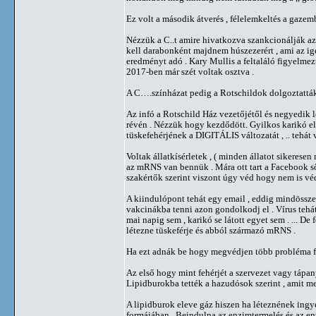
Ez volt a második átverés , félelemkeltés a gazemb
Nézzük a C..t amire hivatkozva szankcionálják az 
kell darabonként majdnem húszezerért , ami az igé
eredményt adó . Kary Mullis a feltaláló figyelmezt
2017-ben már szét voltak osztva .
A C….színházat pedig a Rotschildok dolgoztatták
Az infó a Rotschild Ház vezetőjétől és negyedik l
révén . Nézzük hogy kezdődött. Gyilkos karikó el
tüskefehérjének a DIGITÁLIS változatát , .. tehát 
Voltak állatkísérletek , ( minden állatot sikeresen
az mRNS van bennük . Mára ott tart a Facebook sőt
szakértők szerint viszont úgy véd hogy nem is vé
A kiindulópont tehát egy email , eddig mindössze 
vakcinákba tenni azon gondolkodj el . Vírus tehá
mai napig sem , karikó se látott egyet sem . ... De
létezne tüskeférje és abból származó mRNS .
Ha ezt adnák be hogy megvédjen több probléma f
Az első hogy mint fehérjét a szervezet vagy tápany
Lipidburokba tették a hazudósok szerint , amit me
A lipidburok eleve gáz hiszen ha léteznének ingyen
formájában . Beindulna az enzimtermelés és az en