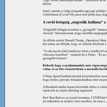
„Úgy vélem, háborúban állunk” - jelentette be az 
ülésen.
Izrael, miután a világ színpadán ragyogó példáj
védőoltások (Covid-19), most intő példa arra, hog
A covid betegség „negyedik hulláma” a
A legújabb kifogás azonban a „gyengülő” immunitás
oltottak” felsorakoznak, hogy mielőbb megkapják
Az állítás szerint Donald Trump „Operation Warp
bár sokan azt állítják, hogy az oltások felelősek a 
"A vakcina kevésbé hatékony lehet a rendkívül ra
változata Izraelben" - számolt be a Times . "És a
gyengébb lehetett."
Kiderül, hogy a nyájimmunitás már régen megvaló
volna, és az élet visszatérhetne a normális ker
A Warp Speed hadműveletnek köszönhetően azonban a
hogy törlik a járvány felszámolásában elért összes
A fősodratú média lassan közeledik ehhez a valós
injekciók az elején állítólag segítettek.
Prof. Ran Balicer, az izraeli kormány, COVID-dal 
jól működött az eredeti vírus esetében, de nem a 