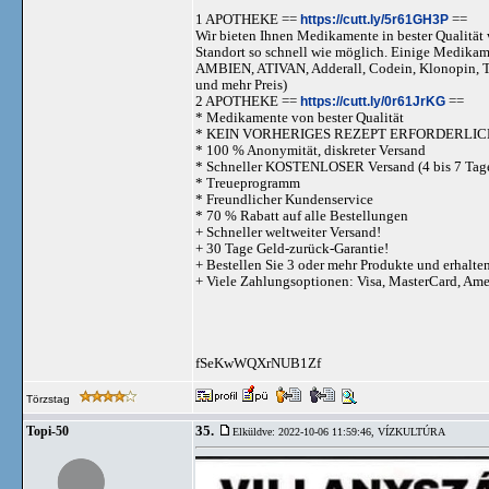
1 APOTHEKE ==
https://cutt.ly/5r61GH3P
==
Wir bieten Ihnen Medikamente in bester Qualität w
Standort so schnell wie möglich. Einige Medika
AMBIEN, ATIVAN, Adderall, Codein, Klonopi
und mehr Preis)
2 APOTHEKE ==
https://cutt.ly/0r61JrKG
==
* Medikamente von bester Qualität
* KEIN VORHERIGES REZEPT ERFORDERLIC
* 100 % Anonymität, diskreter Versand
* Schneller KOSTENLOSER Versand (4 bis 7 Tag
* Treueprogramm
* Freundlicher Kundenservice
* 70 % Rabatt auf alle Bestellungen
+ Schneller weltweiter Versand!
+ 30 Tage Geld-zurück-Garantie!
+ Bestellen Sie 3 oder mehr Produkte und erhalte
+ Viele Zahlungsoptionen: Visa, MasterCard, Am
fSeKwWQXrNUB1Zf
Törzstag
35.
Topi-50
Elküldve: 2022-10-06 11:59:46,
VÍZKULTÚRA