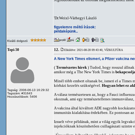
'Dr.Weixl-Várhegyi László
figyelemre méltó írások:
példaképünk..
Kiváló dolgozó
12.
Topi-50
Elküldve: 2021-08-28 09:43:40,
VÍZKULTÚRA
A New York Times elismeri, a Pfizer vakcina ne
(
Természetes hírek
) Tudod, hogy rosszul állnak
amikor még a The New York Times is
bekapcsolja
Minél több embert oltanak be, ismeri el a Times m
kórházi kezelés szükségével.
Hogyan lehet ez akk
Tagság: 2006-06-13 16:29:32
Tagszám: #31643
A válasz természetesen az, hogy a Fauci influenz
Hozzászólások: 5406
okoznak, ami egy természetellenes immunválasz, a
A vakcina által kiváltott ADE nagyobb kockázato
immunitás kialakítása érdekében. Ez pontosan az 
Izraelt véve példának, mint a világ egyik legvak
injekcióknak köszönhetően csillagászati szintre 