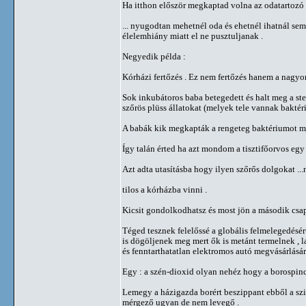
Ha itthon először megkaptad volna az odatartozó
... nyugodtan mehetnél oda és ehetnél ihatnál se
élelemhiány miatt el ne pusztuljanak .
Negyedik példa :
Kórházi fertőzés . Ez nem fertőzés hanem a nagyon
Sok inkubátoros baba betegedett és halt meg a s
szőrös plüss állatokat (melyek tele vannak baktér
A babák kik megkapták a rengeteg baktériumot 
Így talán érted ha azt mondom a tisztifőorvos egy
Azt adta utasításba hogy ilyen szőrős dolgokat ..
tilos a kórházba vinni .
Kicsit gondolkodhatsz és most jön a második csap
Téged tesznek felelőssé a globális felmelegedésért 
is dögöljenek meg mert ők is metánt termelnek , 
és fenntarthatatlan elektromos autó megvásárlásár
Egy : a szén-dioxid olyan nehéz hogy a borospincé
Lemegy a házigazda borért beszippant ebből a szin
mérgező ugyan de nem levegő .