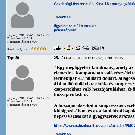
Gazdasági összeomlás, Kína, Üzemanyagválsá
Tovább >>
figyelemre méltó írások:
példaképünk..
Tagság: 2006-06-13 16:29:32
Tagszám: #31643
Hozzászólások: 5406
Kiváló dolgozó
25.
Topi-50
Elküldve: 2021-09-19 17:57:59,
VÍZKULTÚRA
"Egy megfigyelési tanulmány, amely az 
elemezte a kampányban való részvételről
termékipar 4,7 milliárd dollárt, átlagos
414 millió dollárt az elnök- és kongressz
csoportokhoz való hozzájáruláshoz, és 87
hozzájáruláshoz.
Tagság: 2006-06-13 16:29:32
Tagszám: #31643
A hozzájárulásokat a kongresszus vezető
Hozzászólások: 5406
kidolgozásában, és az állami bizottságo
népszavazásokat a gyógyszerek árazásár
https://www.ncbi.nlm.nih.gov/pmc/articles/PM
Tovább >>