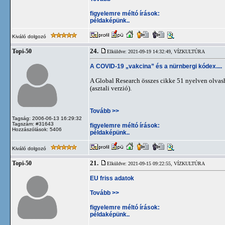
figyelemre méltó írások:
példaképünk..
Kiváló dolgozó
24.
Topi-50
Elküldve: 2021-09-19 14:32:49,
VÍZKULTÚRA
A COVID-19 „vakcina” és a nürnbergi kódex....
A Global Research összes cikke 51 nyelven olvash
(asztali verzió).
Tovább >>
Tagság: 2006-06-13 16:29:32
Tagszám: #31643
figyelemre méltó írások:
Hozzászólások: 5406
példaképünk..
Kiváló dolgozó
21.
Topi-50
Elküldve: 2021-09-15 09:22:55,
VÍZKULTÚRA
EU friss adatok
Tovább >>
figyelemre méltó írások:
példaképünk..