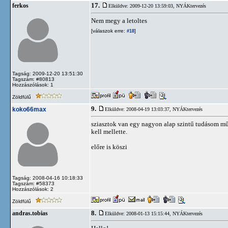
17.
ferkos
Elküldve: 2009-12-20 13:59:03,
NYÁKtervezés
Nem megy a letoltes
[válaszok erre:
]
#18
Tagság: 2009-12-20 13:51:30
Tagszám: #80813
Hozzászólások: 1
Zöldfülű
9.
koko66max
Elküldve: 2008-04-19 13:03:37,
NYÁKtervezés
sziasztok van egy nagyon alap szintű tudásom mű
kell mellette.
előre is köszi
Tagság: 2008-04-16 10:18:33
Tagszám: #58373
Hozzászólások: 2
Zöldfülű
8.
andras.tobias
Elküldve: 2008-01-13 15:15:44,
NYÁKtervezés