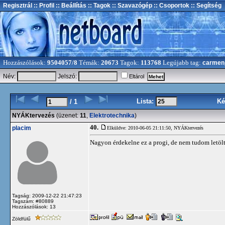
Regisztrál
:: Profil
:: Beállítás
:: Tagok
:: Szavazógép
:: Csoportok
:: Segítség
Hozzászólások:
9504057/8
Témák:
20673
Tagok:
113768
Legújabb tag:
carmen
Név:
Jelszó:
Eltárol
Lista:
Ké
/ 1
NYÁKtervezés
(üzenet:
11
,
Elektrotechnika
)
40.
placim
Elküldve: 2010-06-05 21:11:50,
NYÁKtervezés
Nagyon érdekelne ez a progi, de nem tudom letölt
Tagság: 2009-12-22 21:47:23
Tagszám: #80889
Hozzászólások: 13
Zöldfülű