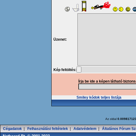
Üzenet:
Kép feltöltés:
Írja be ide a képen látható bizton
Smiley kódok teljes listája
Az oldal
0.00981712
Cégadatok
|
Felhasználási feltételek
|
Adatvédelem
|
Általános Fórum Sz