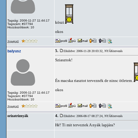
Tagság: 2006-11-27 11:44:17
köszi
Tagszám: #37794
Hozzászólások: 10
okos
Zöldfülű
5.
balyusz
Elküldve: 2006-11-28 20:03:32,
NYÁKtervezés
Sziasztok!
Én macska riasztot terveznék de ninsc ötletem.
okos
Tagság: 2006-11-27 11:44:17
Tagszám: #37794
Hozzászólások: 10
Zöldfülű
4.
orizatriznyák
Elküldve: 2006-08-17 08:27:24,
NYÁKtervezés
Hé! Ti mit terveztek A nyák lapjára?