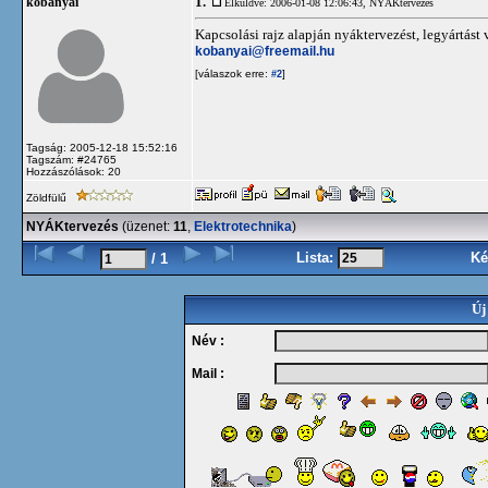
1.
kobanyai
Elküldve: 2006-01-08 12:06:43,
NYÁKtervezés
Kapcsolási rajz alapján nyáktervezést, legyártást 
kobanyai@freemail.hu
[válaszok erre:
]
#2
Tagság: 2005-12-18 15:52:16
Tagszám: #24765
Hozzászólások: 20
Zöldfülű
NYÁKtervezés
(üzenet:
11
,
Elektrotechnika
)
Lista:
Ké
/ 1
Új
Név :
Mail :