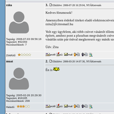
3.
rzita
Elküldve: 2006-07-28 16:29:04,
NYÁKtervezés
Kedves fórumosok!
Amennyiben érdekel titeket eladó elektroncsöveim 
rzita2@citromail.hu
Volt egy ügyfelem, aki több csövet vásárolt tőlem
épített, amihez pont a pluszban megvásárolt csöve
vásárlás után pár órával megkeresett egy másik s
Tagság: 2006-07-03 09:56:16
Tagszám: #32293
Hozzászólások: 7
Üdv.:Zita
Zöldfülű
2.
muat
Elküldve: 2006-03-20 14:07:30,
NYÁKtervezés
Én is
Tagság: 2005-02-26 20:29:30
Tagszám: #16195
Hozzászólások: 209
Haladó