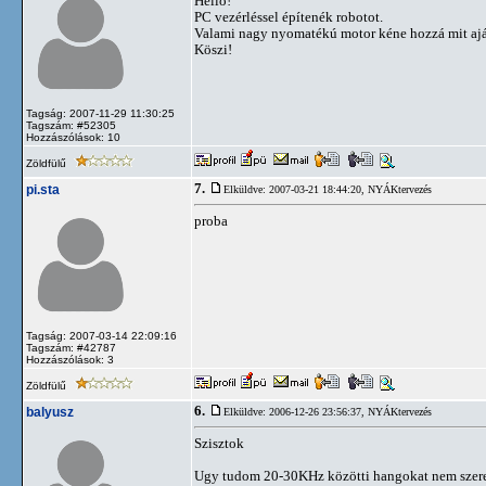
Hello!
PC vezérléssel építenék robotot.
Valami nagy nyomatékú motor kéne hozzá mit ajá
Köszi!
Tagság: 2007-11-29 11:30:25
Tagszám: #52305
Hozzászólások: 10
Zöldfülű
7.
pi.sta
Elküldve: 2007-03-21 18:44:20,
NYÁKtervezés
proba
Tagság: 2007-03-14 22:09:16
Tagszám: #42787
Hozzászólások: 3
Zöldfülű
6.
balyusz
Elküldve: 2006-12-26 23:56:37,
NYÁKtervezés
Szisztok
Ugy tudom 20-30KHz közötti hangokat nem szereti