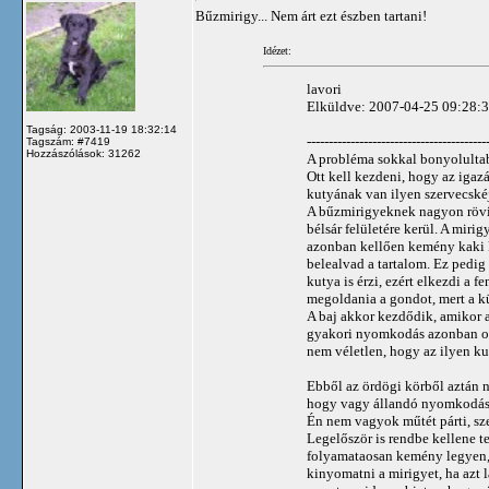
Bűzmirigy... Nem árt ezt észben tartani!
Idézet:
lavori
Elküldve: 2007-04-25 09:28:30
Tagság: 2003-11-19 18:32:14
-----------------------------------------
Tagszám: #7419
Hozzászólások: 31262
A probléma sokkal bonyolultab
Ott kell kezdeni, hogy az igaz
kutyának van ilyen szervecskéj
A bűzmirigyeknek nagyon rövid
bélsár felületére kerül. A miri
azonban kellően kemény kaki k
belealvad a tartalom. Ez pedig
kutya is érzi, ezért elkezdi a
megoldania a gondot, mert a k
A baj akkor kezdődik, amikor 
gyakori nyomkodás azonban oda
nem véletlen, hogy az ilyen k
Ebből az ördögi körből aztán n
hogy vagy állandó nyomkodás,
Én nem vagyok műtét párti, sz
Legelőször is rendbe kellene t
folyamataosan kemény legyen, 
kinyomatni a mirigyet, ha azt 