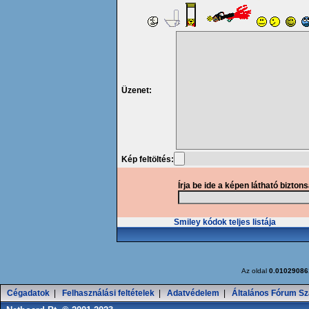
Üzenet:
Kép feltöltés:
Írja be ide a képen látható bizton
Smiley kódok teljes listája
Az oldal
0.01029086
Cégadatok
|
Felhasználási feltételek
|
Adatvédelem
|
Általános Fórum Sz