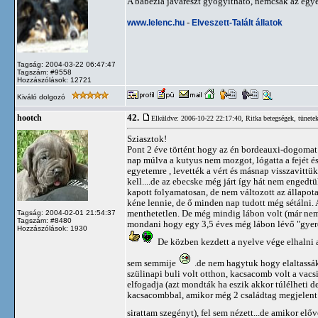
A babézia javarészt gyógyítható, nemcsak az egye
www.lelenc.hu
-
Elveszett-Talált állatok
Tagság: 2004-03-22 06:47:47
Tagszám: #9558
Hozzászólások: 12721
Kiváló dolgozó
42.
hootch
Elküldve: 2006-10-22 22:17:40,
Ritka betegségek, tünete
Sziasztok!
Pont 2 éve történt hogy az én bordeauxi-dogomat m
nap múlva a kutyus nem mozgot, lógatta a fejét és v
egyetemre , levették a vért és másnap visszavittük
kell....de az ebecske még járt így hát nem engedtü
kapott folyamatosan, de nem változott az állapot
kéne lennie, de ő minden nap tudott még sétálni. 
menthetetlen. De még mindig lábon volt (már nem t
Tagság: 2004-02-01 21:54:37
Tagszám: #8480
mondani hogy egy 3,5 éves még lábon lévő "gyereke
Hozzászólások: 1930
De közben kezdett a nyelve vége elhalni 
sem semmije
.de nem hagytuk hogy elaltassák.
szülinapi buli volt otthon, kacsacomb volt a vac
elfogadja (azt mondták ha eszik akkor túlélheti de
kacsacombbal, amikor még 2 családtag megjelent 
sirattam szegényt), fel sem nézett...de amikor elővet