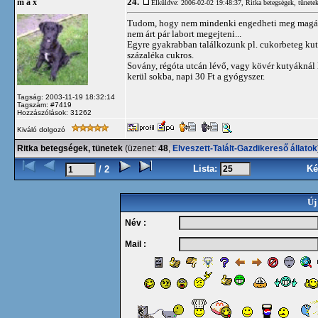
24.
m a x
Elküldve: 2006-02-02 19:48:37,
Ritka betegségek, tünete
Tudom, hogy nem mindenki engedheti meg magának,
nem árt pár labort megejteni...
Egyre gyakrabban találkozunk pl. cukorbeteg kuty
százaléka cukros.
Sovány, régóta utcán lévő, vagy kövér kutyáknál 
kerül sokba, napi 30 Ft a gyógyszer.
Tagság: 2003-11-19 18:32:14
Tagszám: #7419
Hozzászólások: 31262
Kiváló dolgozó
Ritka betegségek, tünetek
(üzenet:
48
,
Elveszett-Talált-Gazdikereső állatok
Lista:
Ké
/ 2
Új
Név :
Mail :