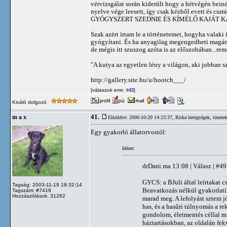
vérvizsgálat során kiderült hogy a hétvégén beind
nyelve vége leesett, így csak kézből evett é
GYÓGYSZERT SZEDNIE ÉS KÍMÉLŐ KAJÁT K
Szak azért írtam le a történetemet, hogyha valaki
gyógyítani. És ha anyagilag megengedheti magána
de mégis itt szuszog azóta is az előszobában...re
"A kutya az egyetlen lény a világon, aki jobban s
http://gallery.site.hu/u/hootch___/
[válaszok erre:
]
#43
Kiváló dolgozó
41.
m a x
Elküldve: 2006-10-20 14:23:37,
Ritka betegségek, tünete
Egy gyakorló állatorvostól:
Idézet:
drDani ma 13:08 | Válasz | #49
GYCS: a BJuli által leírtakat c
Tagság: 2003-11-19 18:32:14
Beavatkozás nélkül gyakorlatil
Tagszám: #7419
Hozzászólások: 31262
marad meg. A lefolyást sztem jó
has, és a hasűri túlnyomás a re
gondolom, életmentés céllal mi
háztartásokban, az oldalán fekv