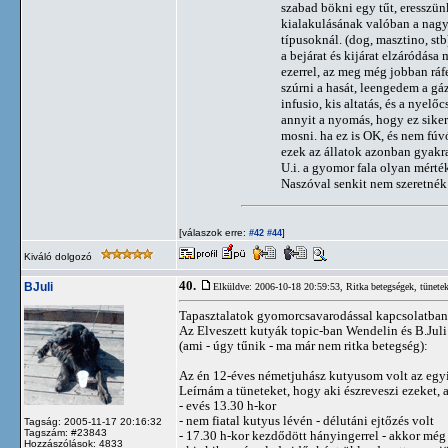
szabad bökni egy tűt, eresszün
kialakulásának valóban a nagy
típusoknál. (dog, masztino, st
a bejárat és kijárat elzáródása
ezerrel, az meg még jobban ráf
szúrni a hasát, leengedem a gá
infusio, kis altatás, és a nye
annyit a nyomás, hogy ez siker
mosni. ha ez is OK, és nem fúvód
ezek az állatok azonban gyakra
U.i. a gyomor fala olyan mérték
Naszóval senkit nem szeretnék i
[válaszok erre:
]
#42
#44
Kiváló dolgozó
40.
BJuli
Elküldve: 2006-10-18 20:59:53,
Ritka betegségek, tünete
Tapasztalatok gyomorcsavarodással kapcsolatban
Az Elveszett kutyák topic-ban Wendelin és B.Juli
(ami - úgy tűnik - ma már nem ritka betegség):
Az én 12-éves németjuhász kutyusom volt az egyik 
Leírnám a tüneteket, hogy aki észreveszi ezeket, 
- evés 13.30 h-kor
- nem fiatal kutyus lévén - délutáni ejtőzés volt
Tagság: 2005-11-17 20:16:32
Tagszám: #23843
- 17.30 h-kor kezdődött hányingerrel - akkor még azt
Hozzászólások: 4833