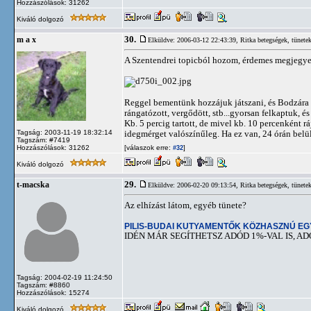
Hozzászólások: 31262
Kiváló dolgozó
30.
m a x
Elküldve: 2006-03-12 22:43:39,
Ritka betegségek, tünete
A Szentendrei topicból hozom, érdemes megjegye
Reggel bementünk hozzájuk játszani, és Bodzára po
rángatózott, vergődött, stb...gyorsan felkaptuk, és
Kb. 5 percig tartott, de mivel kb. 10 percenként r
Tagság: 2003-11-19 18:32:14
idegmérget valószínűleg. Ha ez van, 24 órán belül
Tagszám: #7419
Hozzászólások: 31262
[válaszok erre:
]
#32
Kiváló dolgozó
29.
t-macska
Elküldve: 2006-02-20 09:13:54,
Ritka betegségek, tünete
Az elhízást látom, egyéb tünete?
PILIS-BUDAI KUTYAMENTŐK KÖZHASZNÚ E
IDÉN MÁR SEGÍTHETSZ ADÓD 1%-VAL IS, AD
Tagság: 2004-02-19 11:24:50
Tagszám: #8860
Hozzászólások: 15274
Kiváló dolgozó