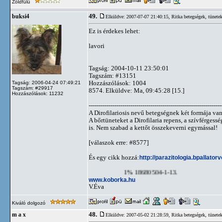
Zöldfülű
49.
buksi4
Elküldve: 2007-07-07 21:40:15,
Ritka betegségek, tünete
Ez is érdekes lehet:
lavori
Tagság: 2004-10-11 23:50:01
Tagszám: #13151
Hozzászólások: 1004
Tagság: 2006-04-24 07:49:21
Tagszám: #29917
8574. Elküldve: Ma, 09:45:28 [15.]
Hozzászólások: 11232
-------------------------------------------------------------------
A Dirofilariosis nevű betegségnek két formája van
A bőrtüneteket a Dirofilaria repens, a szívférgess
is. Nem szabad a kettőt összekeverni egymással!
[válaszok erre: #8577]
És egy cikk hozzá:
http://parazitologia.bpallatorv
1% 18680504-1-13.
www.koborka.hu
V.Éva
Kiváló dolgozó
48.
m a x
Elküldve: 2007-05-02 21:28:59,
Ritka betegségek, tünete