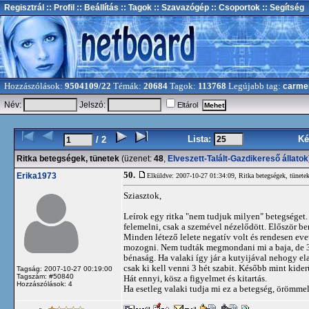
Regisztrál
:: Profil
:: Beállítás
:: Tagok
:: Szavazógép
:: Csoportok
:: Segítség
Hozzászólások:
9504109/22
Témák:
20684
Tagok:
113768
Legújabb tag:
carme
Név:
Jelszó:
Eltárol
Lista:
Ké
/ 2
Ritka betegségek, tünetek
(üzenet:
48
,
Elveszett-Talált-Gazdikereső állatok
50.
Erika1973
Elküldve: 2007-10-27 01:34:09,
Ritka betegségek, tünete
Sziasztok,
Leírok egy ritka "nem tudjuk milyen" betegséget. 
felemelni, csak a szemével nézelődött. Először ber
Minden létező lelete negatív volt és rendesen eve
mozogni. Nem tudták megmondani mi a baja, de 3 hé
bénaság. Ha valaki így jár a kutyijával nehogy ela
csak ki kell venni 3 hét szabit. Később mint kider
Tagság: 2007-10-27 00:19:00
Tagszám: #50840
Hát ennyi, kösz a figyelmet és kitartás.
Hozzászólások: 4
Ha esetleg valaki tudja mi ez a betegség, örömme