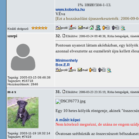
1% 18680504-1-13.
www.koborka.hu
V.Éva
[Ezt a hozzászólást újraszerkesztették: 2006-09-
Kiváló dolgozó
32.
szorpi
Elküldve: 2006-03-24 09:48:38,
Ritka betegségek, tünete
Pontosan uyanezt láttam akórházban, egy kölyök ki
azonnal elvesztette az eszméletét újra kellett éle
Minimenhely
Box.E.R
Tagság: 2005-03-15 09:46:38
Tagszám: #16718
Hozzászólások: 2846
31.
m a x
Elküldve: 2006-03-23 23:35:19,
Ritka betegségek, tünete
Egy 10 hetes kölyök röntgenje, akinek "összecsúsz
A műtét képei
Nem kötelező megnézni, de utána ne engem szídjo
Óvatosan széthúzták az összecsúszott bélszakaszt
Tagság: 2003-11-19 18:32:14
Tagszám: #7419