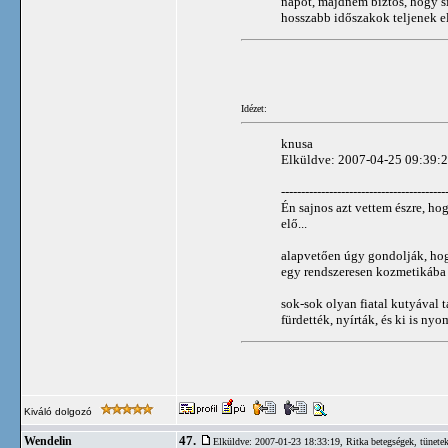
napot, majdnem biztos, hogy si
hosszabb időszakok teljenek e
Idézet:
knusa
Elküldve: 2007-04-25 09:39:22
-----------------------------------------
Én sajnos azt vettem észre, h
elő...
alapvetően úgy gondolják, hog
egy rendszeresen kozmetikába 
sok-sok olyan fiatal kutyával 
fürdették, nyírták, és ki is ny
Kiváló dolgozó
47.
Wendelin
Elküldve: 2007-01-23 18:33:19,
Ritka betegségek, tünete