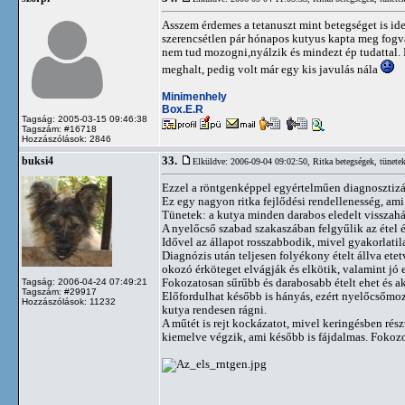
Asszem érdemes a tetanuszt mint betegséget is id
szerencsétlen pár hónapos kutyus kapta meg fogvá
nem tud mozogni,nyálzik és mindezt ép tudattal.
meghalt, pedig volt már egy kis javulás nála
Minimenhely
Box.E.R
Tagság: 2005-03-15 09:46:38
Tagszám: #16718
Hozzászólások: 2846
33.
buksi4
Elküldve: 2006-09-04 09:02:50,
Ritka betegségek, tünete
Ezzel a röntgenképpel egyértelműen diagnosztizál
Ez egy nagyon ritka fejlődési rendellenesség, ami
Tünetek: a kutya minden darabos eledelt visszahá
A nyelőcső szabad szakaszában felgyűlik az étel é
Idővel az állapot rosszabbodik, mivel gyakorlatila
Diagnózis után teljesen folyékony ételt állva ete
okozó érköteget elvágják és elkötik, valamint jó e
Fokozatosan sűrűbb és darabosabb ételt ehet és akár
Tagság: 2006-04-24 07:49:21
Tagszám: #29917
Előfordulhat később is hányás, ezért nyelőcsőmoz
Hozzászólások: 11232
kutya rendesen rágni.
A műtét is rejt kockázatot, mivel keringésben rés
kiemelve végzik, ami később is fájdalmas. Fokozott