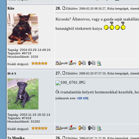
28.
Kito
Elküldve: 2006-02-20 08:56:27,
Ritka betegségek, tünete
Kicsoda? Állatorvos, vagy a gazda saját szakállár
butaságból tönkretett kutya.
Tagság: 2004-03-29 14:49:24
Tagszám: #9719
Hozzászólások: 1016
Kiváló dolgozó
27.
m a x
Elküldve: 2006-02-20 07:57:19,
Ritka betegségek, tünete
Őt ivartalanítás helyett hormonokkal kezelték, h
[válaszok erre:
]
#28
#29
Tagság: 2003-11-19 18:32:14
Tagszám: #7419
Hozzászólások: 31262
Kiváló dolgozó
26.
Sz Monika
Elküldve: 2006-02-02 21:22:30,
Ritka betegségek, tünete