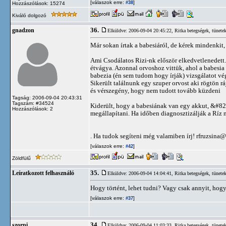
[válaszok erre:
]
#38
Hozzászólások: 15274
Kiváló dolgozó
36.
gnadzon
Elküldve: 2006-09-04 20:45:22,
Ritka betegségek, tünete
Már sokan írtak a babesiáról, de kérek mindenkit,
Ami Csodálatos Rizi-nk először elkedvetlenedett. 
étvágya. Azonnal orvoshoz vittük, ahol a babesia 
babezia (én sem tudom hogy írják) vizsgálatot végz
Sikerült találnunk egy szuper orvost aki rögtön rá
és vérszegény, hogy nem tudott tovább küzdeni
Tagság: 2006-09-04 20:43:31
Tagszám: #34524
Kiderült, hogy a babesiának van egy akkut, &#82
Hozzászólások: 2
megállapítani. Ha időben diagnosztizálják a Ríz
. Ha tudok segíteni még valamiben írj!
rfruzsina@
[válaszok erre:
]
#42
Zöldfülű
35.
Leíratkozott felhasználó
Elküldve: 2006-09-04 14:04:41,
Ritka betegségek, tünete
Hogy történt, lehet tudni? Vagy csak annyit, hogy 
[válaszok erre:
]
#37
34.
szorpi
Elküldve: 2006-09-04 11:03:33,
Ritka betegségek, tünete