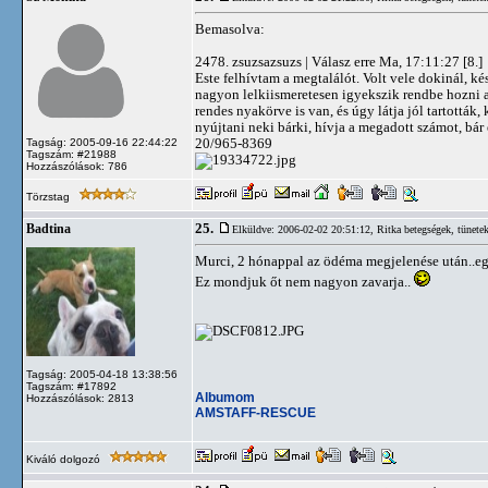
Bemasolva:
2478. zsuzsazsuzs | Válasz erre Ma, 17:11:27 [8.]
Este felhívtam a megtalálót. Volt vele dokinál, ké
nagyon lelkiismeretesen igyekszik rendbe hozni a
rendes nyakörve is van, és úgy látja jól tartották,
nyújtani neki bárki, hívja a megadott számot, bár 
20/965-8369
Tagság: 2005-09-16 22:44:22
Tagszám: #21988
Hozzászólások: 786
Törzstag
25.
Badtina
Elküldve: 2006-02-02 20:51:12,
Ritka betegségek, tünete
Murci, 2 hónappal az ödéma megjelenése után..eg
Ez mondjuk őt nem nagyon zavarja..
Tagság: 2005-04-18 13:38:56
Tagszám: #17892
Albumom
Hozzászólások: 2813
AMSTAFF-RESCUE
Kiváló dolgozó