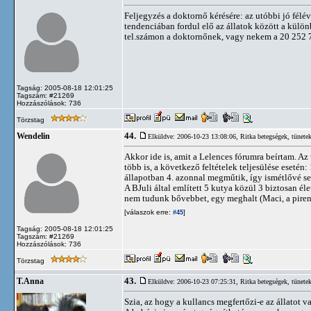
Feljegyzés a doktornő kérésére: az utóbbi jó fé
tendenciában fordul elő az állatok között a külö
tel.számon a doktornőnek, vagy nekem a 20 252 
Tagság: 2005-08-18 12:01:25
Tagszám: #21269
Hozzászólások: 736
Törzstag
44.
Wendelin
Elküldve: 2006-10-23 13:08:06,
Ritka betegségek, tünete
Akkor ide is, amit a Lelences fórumra beírtam. Az 
több is, a következő feltételek teljesülése esetén
állapotban 4. azonnal megműtik, így ismétlővé se
A BJuli által említett 5 kutya közül 3 biztosan 
nem tudunk bővebbet, egy meghalt (Maci, a piren
[válaszok erre:
]
#45
Tagság: 2005-08-18 12:01:25
Tagszám: #21269
Hozzászólások: 736
Törzstag
43.
T.Anna
Elküldve: 2006-10-23 07:25:31,
Ritka betegségek, tünete
Szia, az hogy a kullancs megfertőzi-e az állatot 