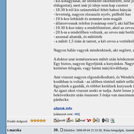
- kis kihagyással, de időnként öklendezett, sose jö
eldugottat), mert már jó ideje nem kap csontot
- 18.30 h-tól kis szünetekkel fehér habos hányás
- levertség, nagyon rózsaszín nyelv, püffedő has
- 19 h-kor lefeküdt és semmire nem reagált
- állatorvosnak telefon (vasárnap este!), aki hál'Is
- 19.30 h-kor irány a rendelőintézet, ahol az orvos
- 20 h-ra a rendelőben voltunk, az orvos már beölt
- azonnal altatták, és műtötték
- a műtét 1,5 órán át tartott, a két orvos a veríték
Nagyon hálás vagyok mindenkinek, aki segített,
A doktor urat természetesen műtét után kérdeztem,
Egy biztos, nagyon figyeljünk a kutyánkra. Nagyte
keritésre felugrás, vagy bármi más) kiválthatja.
Ami viszont nagyon elgondolkodtató, és Wendelin
korábban is voltak - az időben történő műtét nélk
figyelnek a gazdák, és többet kerülnek kutyusok 
Az igazi okot viszont senki se tudja. Azért lenne 
bekövetkezte után összesen 3 órája van maximum
párducka
allatok.info
[válaszok erre:
]
#41
Kiváló dolgozó
39.
t-macska
Elküldve: 2006-09-04 21:53:38,
Ritka betegségek, tünete