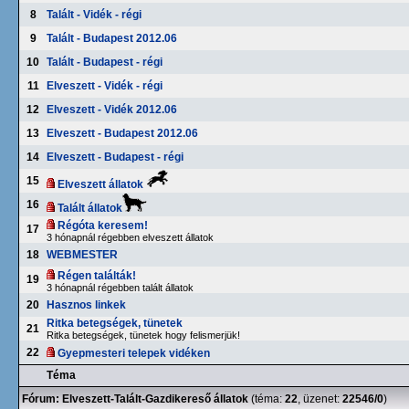
8
Talált - Vidék - régi
9
Talált - Budapest 2012.06
10
Talált - Budapest - régi
11
Elveszett - Vidék - régi
12
Elveszett - Vidék 2012.06
13
Elveszett - Budapest 2012.06
14
Elveszett - Budapest - régi
15
Elveszett állatok
16
Talált állatok
Régóta keresem!
17
3 hónapnál régebben elveszett állatok
18
WEBMESTER
Régen találták!
19
3 hónapnál régebben talált állatok
20
Hasznos linkek
Ritka betegségek, tünetek
21
Ritka betegségek, tünetek hogy felismerjük!
22
Gyepmesteri telepek vidéken
Téma
Fórum:
Elveszett-Talált-Gazdikereső állatok
(téma:
22
, üzenet:
22546/0
)