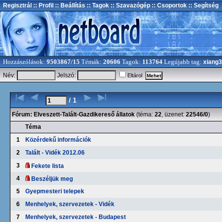
Regisztrál
:: Profil
:: Beállítás
:: Tagok
:: Szavazógép
:: Csoportok
:: Segítség
Hozzászólások:
9503867/15
Témák:
20606
Tagok:
113764
Legújabb tag:
xiang
Név:
Jelszó:
Eltárol
/ 1
Fórum:
Elveszett-Talált-Gazdikereső állatok
(téma:
22
, üzenet:
22546/0
)
Téma
1
Közérdekű információk
2
Talált - Vidék 2012.06
3
Fekete lista
4
Beszéljük meg
5
Gyepmesteri telepek
6
Menhelyek, szervezetek - Vidék
7
Menhelyek, szervezetek - Budapest