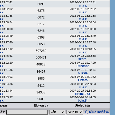
9 13:32:41
2012-06-19 13:32:41
6091
a x
m a x
9 13:32:02
2012-06-19 13:32:02
6375
a x
m a x
9 13:31:38
2012-06-19 13:31:38
6072
a x
m a x
9 13:30:54
2012-06-19 13:30:54
6217
a x
m a x
9 13:30:00
2012-06-19 13:30:00
6246
a x
m a x
9 13:28:49
2012-06-19 13:28:49
6308
a x
m a x
9 13:27:40
2012-06-19 13:27:40
6053
a x
m a x
4 14:47:12
2008-07-14 03:48:05
507289
a x
m a x
4 14:46:53
2008-07-13 22:32:38
500471
a x
szorsi
6 12:22:20
2008-07-12 19:07:29
40818
a x
Pancsor
4 14:51:36
2008-07-10 11:20:13
34497
a x
buksi4
1 18:04:03
2008-07-09 14:01:32
8986
a x
Firtató
2 10:04:36
2008-03-03 20:09:23
5412
a x
m a x
5 21:13:44
2007-10-27 01:34:09
34358
a x
Erika1973
2 19:33:27
2007-05-09 08:44:55
9601
a x
buksi4
hozás
Elolvasva
Utolsó írás
sés:
Új téma indítása