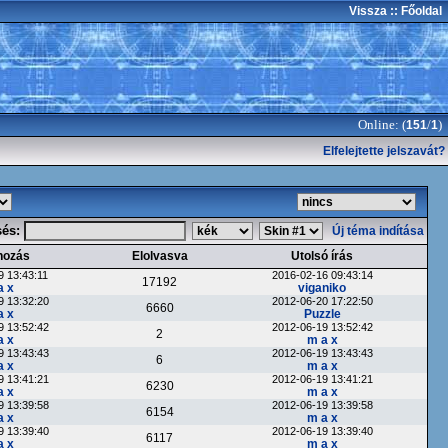
Vissza
:: Főoldal
Online: (
/
)
151
1
Elfelejtette jelszavát?
sés:
Új téma indítása
hozás
Elolvasva
Utolsó írás
9 13:43:11
2016-02-16 09:43:14
17192
a x
viganiko
9 13:32:20
2012-06-20 17:22:50
6660
a x
Puzzle
9 13:52:42
2012-06-19 13:52:42
2
a x
m a x
9 13:43:43
2012-06-19 13:43:43
6
a x
m a x
9 13:41:21
2012-06-19 13:41:21
6230
a x
m a x
9 13:39:58
2012-06-19 13:39:58
6154
a x
m a x
9 13:39:40
2012-06-19 13:39:40
6117
a x
m a x