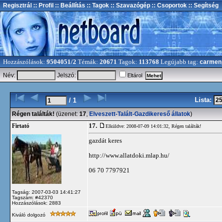
Regisztrál
:: Profil
:: Beállítás
:: Tagok
:: Szavazógép
:: Csoportok
:: Segítség
Hozzászólások:
9504051/2
Témák:
20671
Tagok:
113768
Legújabb tag:
carmen
Név:
Jelszó:
Eltárol
Lista:
/ 1
Régen találták!
(üzenet:
17
,
Elveszett-Talált-Gazdikereső állatok
)
17.
Firtató
Elküldve: 2008-07-09 14:01:32,
Régen találták!
gazdát keres
http://www.allatdoki.mlap.hu/
06 70 7797921
Tagság: 2007-03-03 14:41:27
Tagszám: #42370
Hozzászólások: 2883
Kiváló dolgozó