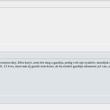
sontsovány, félös kutyi, nem lett meg a gazdija, pedig volt rajt nyakörv, mondjuk n
kb. 12 éves, most már új gazdit nem keres, de ha eredeti gazdája ráismerne jol van, s