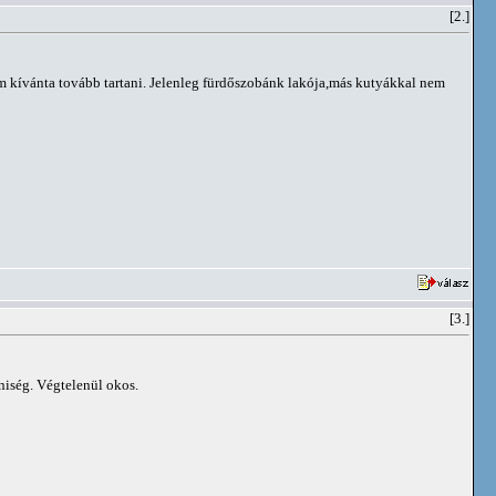
[2.]
 nem kívánta tovább tartani. Jelenleg fürdőszobánk lakója,más kutyákkal nem
[3.]
éniség. Végtelenül okos.