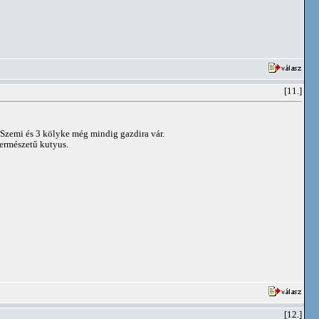
[11.]
e Szemi és 3 kölyke még mindig gazdira vár.
természetű kutyus.
[12.]