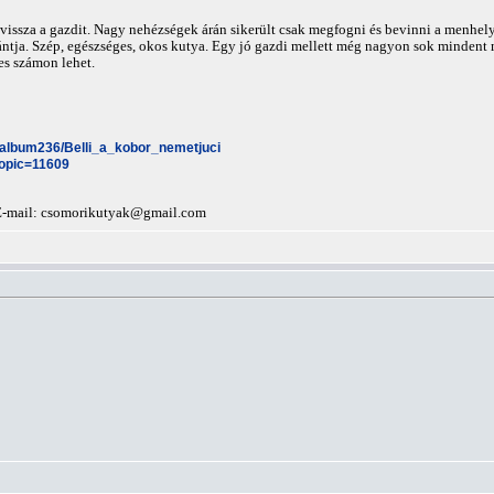
a vissza a gazdit. Nagy nehézségek árán sikerült csak megfogni és bevinni a menhel
tja. Szép, egészséges, okos kutya. Egy jó gazdi mellett még nagyon sok mindent me
es számon lehet.
k2/album236/Belli_a_kobor_nemetjuci
topic=11609
E-mail:
csomorikutyak@gmail.com