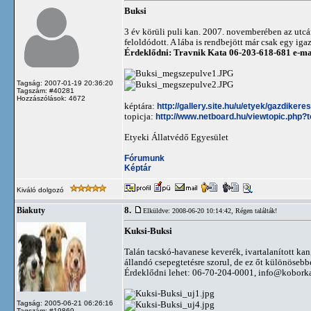
Buksi
3 év körüli puli kan. 2007. novemberében az utcán
feloldódott. A lába is rendbejött már csak egy iga
Érdeklődni: Travnik Kata 06-203-618-681 e-ma
Tagság: 2007-01-19 20:36:20
Tagszám: #40281
Hozzászólások: 4672
képtára:
http://gallery.site.hu/u/etyek/gazdikere
topicja:
http://www.netboard.hu/viewtopic.php?
Etyeki Állatvédő Egyesület
Fórumunk
Képtár
Kiváló dolgozó
8.
Biakuty
Elküldve: 2008-06-20 10:14:42,
Régen találták!
Kuksi-Buksi
Talán tacskó-havanese keverék, ivartalanított ka
állandó csepegtetésre szorul, de ez őt különösebb
Érdeklődni lehet: 06-70-204-0001,
info@kobork
Tagság: 2005-06-21 06:26:16
Tagszám: #19869