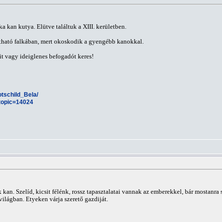
jka kan kutya. Elütve találtuk a XIII. kerületben.
rtható falkában, mert okoskodik a gyengébb kanokkal.
t vagy ideiglenes befogadót keres!
Rotschild_Bela/
?topic=14024
 kan. Szelíd, kicsit félénk, rossz tapasztalatai vannak az emberekkel, bár mostanra
világban. Etyeken várja szerető gazdiját.