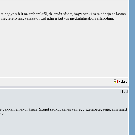
e nagyon félt az emberektől, de aztán rájött, hogy senki nem bántja és lassan
ha megfelelő magyarázatot tud adni a kutyus megtalálasakori állapotára.
[10.]
utyákkal remekül kijön. Szeret szökdösni és van egy szembetegsége, ami miatt
uk.