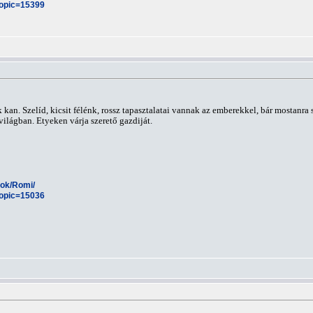
topic=15399
 kan. Szelíd, kicsit félénk, rossz tapasztalatai vannak az emberekkel, bár mostanra
világban. Etyeken várja szerető gazdiját.
esok/Romi/
topic=15036