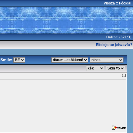
Vissza
:: Főoldal
Online: (
/
)
321
3
Elfelejtette jelszavát?
Smile:
[1.]