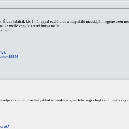
tott, Érden találták kb. 1 hónappal ezelőtt, de a megtaláló macskáját megette ezért
szuka mellé vagy kis testű kutya mellé.
a.hu
anya/
topic=15846
. Imádja az embert, más kutyákkal is barátságos, ám tehetséges bajkeverő, igazi egy
zurok/