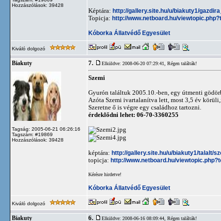
Hozzászólások: 39428
Képtára:
http://gallery.site.hu/u/biakuty1/gazdi
Topicja:
http://www.netboard.hu/viewtopic.php
Kóborka Állatvédő Egyesület
Kiváló dolgozó
7.
Biakuty
Elküldve: 2008-06-20 07:29:41,
Régen találták!
Szemi
Gyurón találtuk 2005.10.-ben, egy útmenti gödörbe
Azóta Szemi ivartalanítva lett, most 3,5 év körül
Szeretne ő is végre egy családhoz tartozni.
érdeklődni lehet: 06-70-3360255
Tagság: 2005-06-21 06:26:16
Tagszám: #19869
Hozzászólások: 39428
képtára:
http://gallery.site.hu/u/biakuty1/talalt/s
topicja:
http://www.netboard.hu/viewtopic.php?
Kérésre hirdetve!
Kóborka Állatvédő Egyesület
Kiváló dolgozó
6.
Biakuty
Elküldve: 2008-06-16 08:09:44,
Régen találták!