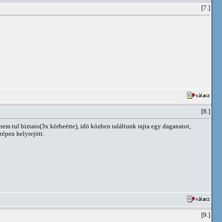
[7.]
[8.]
em tul biztato(3x körbeérte), idö közben találtunk rajta egy daganatot,
zépen helyrejött.
[9.]