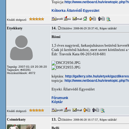
Topicja:
http://www.netboard.hu/viewtopic.php?
Kóborka Állatvédő Egyesület
Kiváló dolgozó
14.
Etyekkuty
Elküldve: 2008-06-29 20:37:45,
Régen találták!
Römi
1,5 éves nagytesű, farkasjuhászos beütésű keverék
Csak jó kerítésű házhoz, mert szeret körülnézni a 
Édr: Travnik Kata 06-203-618-681
Tagság: 2007-01-19 20:36:20
Tagszám: #40281
Hozzászólások: 4672
képtára:
http://gallery.site.hu/u/etyek/gazdiker
topicja:
http://www.netboard.hu/viewtopic.php?
Etyeki Állatvédő Egyesület
Fórumunk
Képtár
Kiváló dolgozó
13.
Csömörkuty
Elküldve: 2008-06-28 16:17:57,
Régen találták!
Belli