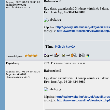
Babaszekció
Tagság: 2007-01-19 20:36:20
Tagszám: #40281
Hozzászólások: 4672
Egy darab zsemleszínű 3 hónap körüli, és 3 darab 
Érd: Izsó Ági, 06-30-434 8080
képtára:
http://gallery.site.hu/u/etyek/gazdiker
topicjuk:
http://www.netboard.hu/viewtopic.php
Téma:
Kölyök kutyák
Kiváló dolgozó
287.
Etyekkuty
Elküldve: 2010-11-05 13:31:55
Babaszekció
Tagság: 2007-01-19 20:36:20
Tagszám: #40281
Hozzászólások: 4672
Egy darab zsemleszínű 3 hónap körüli, és 3 darab 
Érd: Izsó Ági, 06-30-434 8080
képtára:
http://gallery.site.hu/u/etyek/gazdiker
topicjuk:
http://www.netboard.hu/viewtopic.php