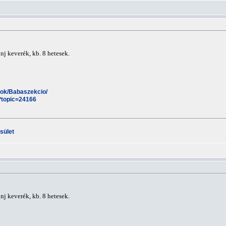
nj keverék, kb. 8 hetesek.
esok/Babaszekcio/
?topic=24166
sület
nj keverék, kb. 8 hetesek.