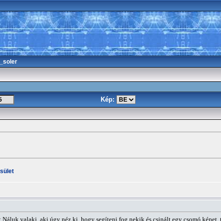
_soler
Kép:
sület
 Náluk valaki, aki úgy néz ki, hogy segíteni fog nekik és csinált egy csomó képet, 