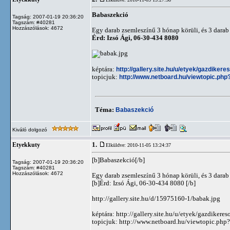
Babaszekció
Tagság: 2007-01-19 20:36:20
Tagszám: #40281
Hozzászólások: 4672
Egy darab zsemleszínű 3 hónap körüli, és 3 darab 
Érd: Izsó Ági, 06-30-434 8080
képtára:
http://gallery.site.hu/u/etyek/gazdiker
topicjuk:
http://www.netboard.hu/viewtopic.php
Téma:
Babaszekció
Kiváló dolgozó
1.
Etyekkuty
Elküldve: 2010-11-05 13:24:37
[b]Babaszekció[/b]
Tagság: 2007-01-19 20:36:20
Tagszám: #40281
Hozzászólások: 4672
Egy darab zsemleszínű 3 hónap körüli, és 3 darab 
[b]Érd: Izsó Ági, 06-30-434 8080 [/b]
http://gallery.site.hu/d/15975160-1/babak.jpg
képtára: http://gallery.site.hu/u/etyek/gazdikere
topicjuk: http://www.netboard.hu/viewtopic.php