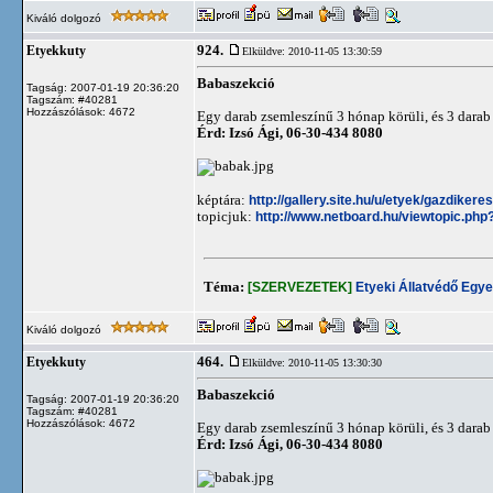
Kiváló dolgozó
924.
Etyekkuty
Elküldve: 2010-11-05 13:30:59
Babaszekció
Tagság: 2007-01-19 20:36:20
Tagszám: #40281
Hozzászólások: 4672
Egy darab zsemleszínű 3 hónap körüli, és 3 darab 
Érd: Izsó Ági, 06-30-434 8080
képtára:
http://gallery.site.hu/u/etyek/gazdiker
topicjuk:
http://www.netboard.hu/viewtopic.php
Téma:
[SZERVEZETEK]
Etyeki Állatvédő Egye
Kiváló dolgozó
464.
Etyekkuty
Elküldve: 2010-11-05 13:30:30
Babaszekció
Tagság: 2007-01-19 20:36:20
Tagszám: #40281
Hozzászólások: 4672
Egy darab zsemleszínű 3 hónap körüli, és 3 darab 
Érd: Izsó Ági, 06-30-434 8080