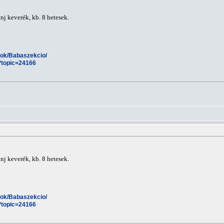
nj keverék, kb. 8 hetesek.
esok/Babaszekcio/
?topic=24166
nj keverék, kb. 8 hetesek.
esok/Babaszekcio/
?topic=24166