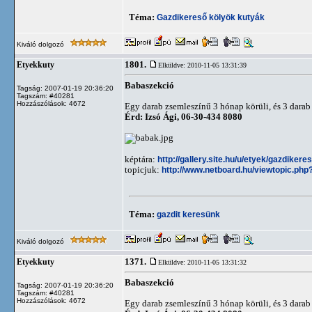
Téma:
Gazdikereső kölyök kutyák
Kiváló dolgozó
1801.
Etyekkuty
Elküldve: 2010-11-05 13:31:39
Babaszekció
Tagság: 2007-01-19 20:36:20
Tagszám: #40281
Hozzászólások: 4672
Egy darab zsemleszínű 3 hónap körüli, és 3 darab 
Érd: Izsó Ági, 06-30-434 8080
képtára:
http://gallery.site.hu/u/etyek/gazdiker
topicjuk:
http://www.netboard.hu/viewtopic.php
Téma:
gazdit keresünk
Kiváló dolgozó
1371.
Etyekkuty
Elküldve: 2010-11-05 13:31:32
Babaszekció
Tagság: 2007-01-19 20:36:20
Tagszám: #40281
Hozzászólások: 4672
Egy darab zsemleszínű 3 hónap körüli, és 3 darab 