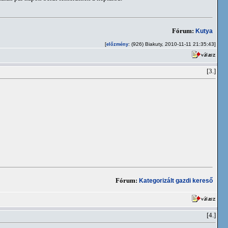
Fórum:
Kutya
[
: (926) Biakuty, 2010-11-11 21:35:43]
előzmény
[3.]
Fórum:
Kategorizált gazdi kereső
[4.]