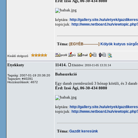
Érd: Izsó Ági, 06-30-434 8080
képtára:
http://gallery.site.hu/u/etyek/gazdiker
topicjuk:
http://www.netboard.hu/viewtopic.php
Téma:
[EGYÉB------------]
Kölyök kutyus sürgős
Kiváló dolgozó
11414.
Etyekkuty
Elküldve: 2010-11-05 13:31:14
Babaszekció
Tagság: 2007-01-19 20:36:20
Tagszám: #40281
Hozzászólások: 4672
Egy darab zsemleszínű 3 hónap körüli, és 3 darab 
Érd: Izsó Ági, 06-30-434 8080
képtára:
http://gallery.site.hu/u/etyek/gazdiker
topicjuk:
http://www.netboard.hu/viewtopic.php
Téma:
Gazdit keresünk