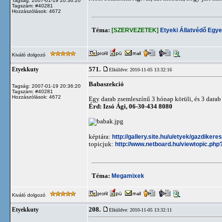
Tagság: 2007-01-19 20:36:20
Tagszám: #40281
Hozzászólások: 4672
Téma:
[SZERVEZETEK]
Etyeki Állatvédő Egye
Kiváló dolgozó
571.
Etyekkuty
Elküldve: 2010-11-05 13:32:16
Babaszekció
Tagság: 2007-01-19 20:36:20
Tagszám: #40281
Hozzászólások: 4672
Egy darab zsemleszínű 3 hónap körüli, és 3 darab 
Érd: Izsó Ági, 06-30-434 8080
képtára:
http://gallery.site.hu/u/etyek/gazdiker
topicjuk:
http://www.netboard.hu/viewtopic.php
Téma:
Megamixek
Kiváló dolgozó
208.
Etyekkuty
Elküldve: 2010-11-05 13:32:11