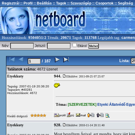
Regisztrál
:: Profil
:: Beállítás
:: Tagok
:: Szavazógép
:: Csoportok
:: Segítség
Hozzászólások:
9504051/2
Témák:
20671
Tagok:
113768
Legújabb tag:
carmen
Név:
Jelszó:
Eltárol
Lista:
/ 187
Találatok száma:
4672 üzenet
944.
Etyekkuty
Elküldve: 2011-09-25 07:25:07
Tagság: 2007-01-19 20:36:20
Tagszám: #40281
Hozzászólások: 4672
Téma:
[SZERVEZETEK]
Etyeki Állatvédő Egye
Kiváló dolgozó
928.
Etyekkuty
Elküldve: 2010-11-14 20:11:40
Most beszéltem Ágival, azt mondta, hogy járt kint