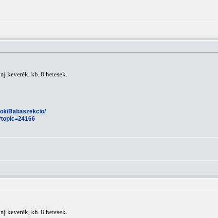
nj keverék, kb. 8 hetesek.
esok/Babaszekcio/
?topic=24166
nj keverék, kb. 8 hetesek.