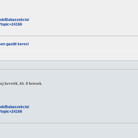
esok/Babaszekcio/
?topic=24166
en gazdit keres!
nj keverék, kb. 8 hetesek.
esok/Babaszekcio/
?topic=24166