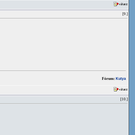
[9.]
Fórum:
Kutya
[10.]