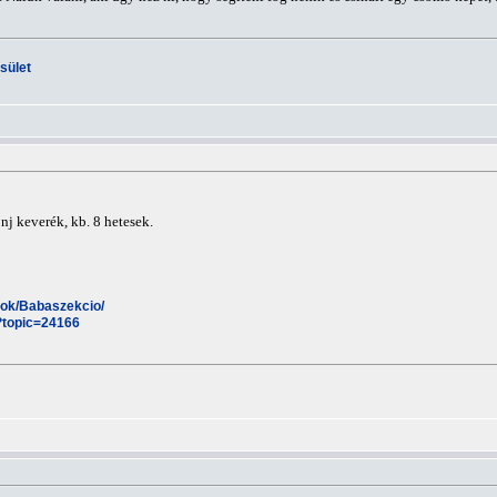
sület
nj keverék, kb. 8 hetesek.
esok/Babaszekcio/
?topic=24166