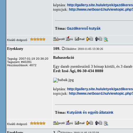
képtára:
http://gallery.site.hu/u/etyek/gazdiker
topicjuk:
http://www.netboard.hu/viewtopic.php
Téma:
Gazdikereső kutyák
Kiváló dolgozó
109.
Etyekkuty
Elküldve: 2010-11-05 13:30:26
Babaszekció
Tagság: 2007-01-19 20:36:20
Tagszám: #40281
Hozzászólások: 4672
Egy darab zsemleszínű 3 hónap körüli, és 3 darab 
Érd: Izsó Ági, 06-30-434 8080
képtára:
http://gallery.site.hu/u/etyek/gazdiker
topicjuk:
http://www.netboard.hu/viewtopic.php
Téma:
Kutyáink és egyéb állataink
Kiváló dolgozó
2.
Etyekkuty
Elküldve: 2010-11-05 13:27:58