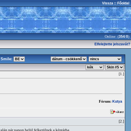
Vissza
:: Főoldal
Online: (
/
)
354
0
Elfelejtette jelszavát?
Smile:
[1.]
Fórum:
Kutya
[2.]
talán pár napon belül felkerülnek a képtárba.