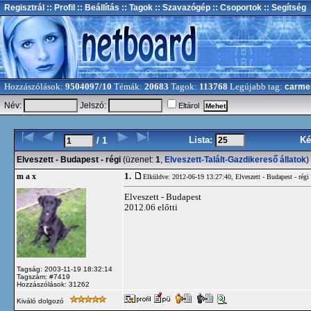
Regisztrál
:: Profil
:: Beállítás
:: Tagok
:: Szavazógép
:: Csoportok
:: Segítség
Hozzászólások:
9504097/10
Témák:
20683
Tagok:
113768
Legújabb tag:
carme
Név:
Jelszó:
Eltárol
Lista:
Ké
/ 1
Elveszett - Budapest - régi
(üzenet:
1
,
Elveszett-Talált-Gazdikereső állatok
)
1.
m a x
Elküldve: 2012-06-19 13:27:40,
Elveszett - Budapest - régi
Elveszett - Budapest
2012.06 előtti
Tagság: 2003-11-19 18:32:14
Tagszám: #7419
Hozzászólások: 31262
Kiváló dolgozó