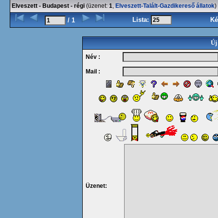
Elveszett - Budapest - régi
(üzenet:
1
,
Elveszett-Talált-Gazdikereső állatok
)
Lista:
Ké
/ 1
Új
Név :
Mail :
Üzenet: