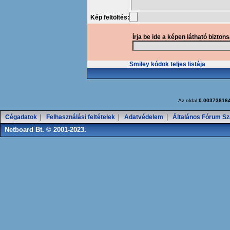
Kép feltöltés:
Írja be ide a képen látható bizton
Smiley kódok teljes listája
Az oldal
0.00373816
Cégadatok
|
Felhasználási feltételek
|
Adatvédelem
|
Általános Fórum Sz
Netboard Bt. © 2001-2023.