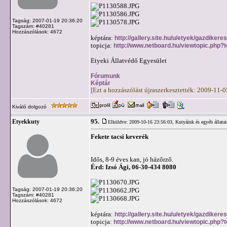
Tagság: 2007-01-19 20:36:20
Tagszám: #40281
Hozzászólások: 4672
képtára:
http://gallery.site.hu/u/etyek/gazdikeres
topicja:
http://www.netboard.hu/viewtopic.php?
Etyeki Állatvédő Egyesület
Fórumunk
Képtár
[Ezt a hozzászólást újraszerkesztették: 2009-11-
Kiváló dolgozó
95.
Etyekkuty
Elküldve: 2009-10-16 23:56:03,
Kutyáink és egyéb állata
Fekete tacsi keverék
Idős, 8-9 éves kan, jó házőrző.
Érd: Izsó Ági, 06-30-434 8080
Tagság: 2007-01-19 20:36:20
Tagszám: #40281
Hozzászólások: 4672
képtára:
http://gallery.site.hu/u/etyek/gazdikere
topicja:
http://www.netboard.hu/viewtopic.php?