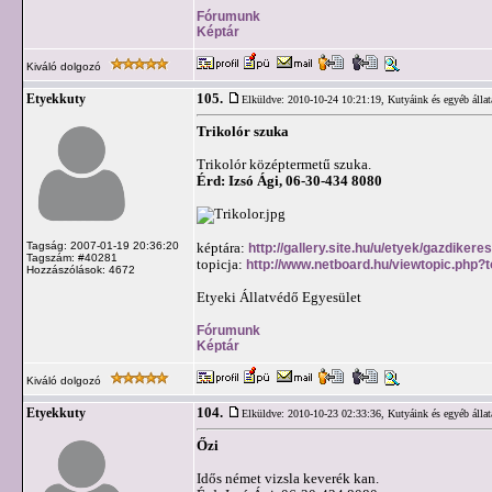
Fórumunk
Képtár
Kiváló dolgozó
105.
Etyekkuty
Elküldve: 2010-10-24 10:21:19,
Kutyáink és egyéb állat
Trikolór szuka
Trikolór középtermetű szuka.
Érd: Izsó Ági, 06-30-434 8080
Tagság: 2007-01-19 20:36:20
képtára:
http://gallery.site.hu/u/etyek/gazdikeres
Tagszám: #40281
topicja:
http://www.netboard.hu/viewtopic.php?
Hozzászólások: 4672
Etyeki Állatvédő Egyesület
Fórumunk
Képtár
Kiváló dolgozó
104.
Etyekkuty
Elküldve: 2010-10-23 02:33:36,
Kutyáink és egyéb állat
Őzi
Idős német vizsla keverék kan.