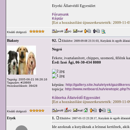
Etyeki Állatvédő Egyesület
Fórumunk
Képtár
[Ezt a hozzászólást újraszerkesztették: 2009-11-
Kiváló dolgozó
92.
Biakuty
Elküldve: 2009-09-08 23:31:03,
Kutyáink és egyéb állata
Negró
Fekete, ivartalanított, chippes, szomorú, félénk ka
Érd: Izsó Ági, 06-30-434 8080
Tagság: 2005-06-21 06:26:16
Tagszám: #19869
képtára:
http://gallery.site.hu/u/etyek/gazdikere
Hozzászólások: 39428
topicja:
http://www.netboard.hu/viewtopic.php?
Kóborka Állatvédő Egyesület
[Ezt a hozzászólást újraszerkesztették: 2009-11-
Kiváló dolgozó
1.
Etyek
Elküldve: 2007-01-13 23:28:17,
Kutyáink és egyéb állatain
Ide azoknak a kutyáknak a leírasai kerülnek, ak