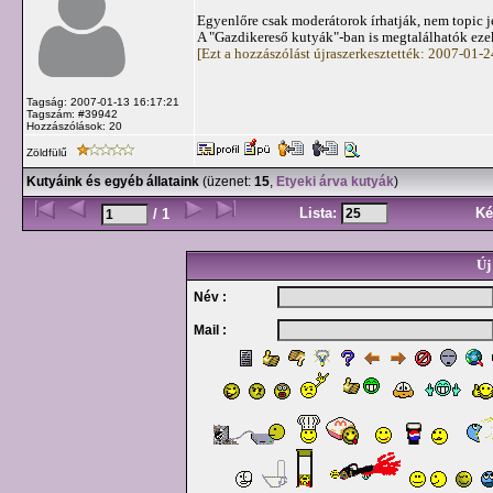
Egyenlőre csak moderátorok írhatják, nem topic 
A "Gazdikereső kutyák"-ban is megtalálhatók ezek
[Ezt a hozzászólást újraszerkesztették: 2007-01-
Tagság: 2007-01-13 16:17:21
Tagszám: #39942
Hozzászólások: 20
Zöldfülű
Kutyáink és egyéb állataink
(üzenet:
15
,
Etyeki árva kutyák
)
Lista:
Ké
/ 1
Új
Név :
Mail :