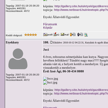
Tagság: 2007-01-19 20:36:20
képtára:
http://gallery.site.hu/u/etyek/gazdikere
Tagszám: #40281
topicja:
http://www.netboard.hu/viewtopic.php?
Hozzászólások: 4672
Etyeki Állatvédő Egyesület
Fórumunk
Képtár
Kiváló dolgozó
100.
Etyekkuty
Elküldve: 2010-10-12 04:22:31,
Kutyáink és egyéb állat
Joci
6 éves, robosztus németjuhász kan kutya. Nagyon s
hevében fellökheti! Tündéri nagy maci!!!!! Szegé
altatás várt rá, e helyett került a menhelyre. Új g
visszakerült a menhelyre.
Érd: Izsó Ági, 06-30-434 8080
Tagság: 2007-01-19 20:36:20
Tagszám: #40281
Hozzászólások: 4672
képtára:
http://gallery.site.hu/u/etyek/gazdikere
topicja:
http://www.netboard.hu/viewtopic.php?
Etyeki Állatvédő Egyesület
Fórumunk