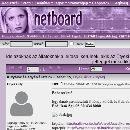
Regisztrál
:: Profil
:: Beállítás
:: Tagok
:: Szavazógép
:: Csoportok
:: Segítség
Hozzászólások:
9504066/17
Témák:
20674
Tagok:
113768
Legújabb tag:
carme
Név:
Jelszó:
Eltárol
Ide azoknak az állatoknak a leírasai kerülnek, akik az Etye
jelleggel működik
Lista:
Ké
/ 1
Kutyáink és egyéb állataink
(üzenet:
15
,
Etyeki árva kutyák
)
109.
Etyekkuty
Elküldve: 2010-11-05 13:30:26,
Kutyáink és egyéb állat
Babaszekció
Egy darab zsemleszínű 3 hónap körüli, és 3 darab 
Érd: Izsó Ági, 06-30-434 8080
Tagság: 2007-01-19 20:36:20
képtára:
http://gallery.site.hu/u/etyek/gazdiker
Tagszám: #40281
topicjuk:
http://www.netboard.hu/viewtopic.php
Hozzászólások: 4672