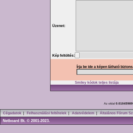
Üzenet:
Kép feltöltés:
Írja be ide a képen látható bizton
Smiley kódok teljes listája
Az oldal
0.01045989
Cégadatok
|
Felhasználási feltételek
|
Adatvédelem
|
Általános Fórum Sz
Netboard Bt. © 2001-2023.