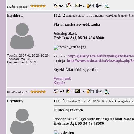
Kiváló dolgozó
102.
Etyekkuty
Elküldve: 2010-10-16 12:25:12,
Kutyáink és egyéb állat
Fiatal tacskó keverék szuka
Jelenleg tüzel.
Érd: Izsó Ági, 06-30-434 8080
Tagság: 2007-01-19 20:36:20
képtára:
http://gallery.site.hu/u/etyek/gazdiker
Tagszám: #40281
topicja:
http://www.netboard.hu/viewtopic.php?
Hozzászólások: 4672
Etyeki Állatvédő Egyesület
Fórumunk
Képtár
Kiváló dolgozó
101.
Etyekkuty
Elküldve: 2010-10-15 02:16:58,
Kutyáink és egyéb állat
Husky-nj keverék
Idősebb szuka. Egyenlőre kivizsgálás alatt, valós
Érd: Izsó Ági, 06-30-434 8080