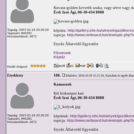
Kuvasz-golden keverék szuka, vagy sérve vagy d
Érd: Izsó Ági, 06-30-434 8080
Tagság: 2007-01-19 20:36:20
képtára:
http://gallery.site.hu/u/etyek/gazdiker
Tagszám: #40281
topicja:
http://www.netboard.hu/viewtopic.php?
Hozzászólások: 4672
Etyeki Állatvédő Egyesület
Fórumunk
Képtár
Kiváló dolgozó
106.
Etyekkuty
Elküldve: 2010-10-29 15:21:34,
Kutyáink és egyéb állat
Kamaszok
Két kiskamasz kan
Érd: Izsó Ági, 06-30-434 8080
Tagság: 2007-01-19 20:36:20
képtáruk:
http://gallery.site.hu/u/etyek/gazdik
Tagszám: #40281
topicja:
http://www.netboard.hu/viewtopic.php?
Hozzászólások: 4672
Etyeki Állatvédő Egyesület