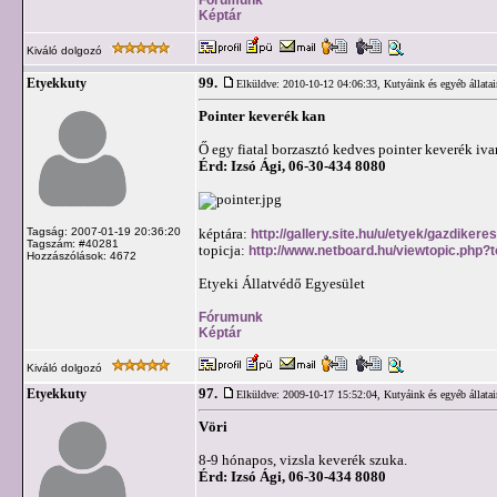
Képtár
Kiváló dolgozó
99.
Etyekkuty
Elküldve: 2010-10-12 04:06:33,
Kutyáink és egyéb állata
Pointer keverék kan
Ő egy fiatal borzasztó kedves pointer keverék iva
Érd: Izsó Ági, 06-30-434 8080
Tagság: 2007-01-19 20:36:20
képtára:
http://gallery.site.hu/u/etyek/gazdikere
Tagszám: #40281
topicja:
http://www.netboard.hu/viewtopic.php?
Hozzászólások: 4672
Etyeki Állatvédő Egyesület
Fórumunk
Képtár
Kiváló dolgozó
97.
Etyekkuty
Elküldve: 2009-10-17 15:52:04,
Kutyáink és egyéb állata
Vöri
8-9 hónapos, vizsla keverék szuka.
Érd: Izsó Ági, 06-30-434 8080