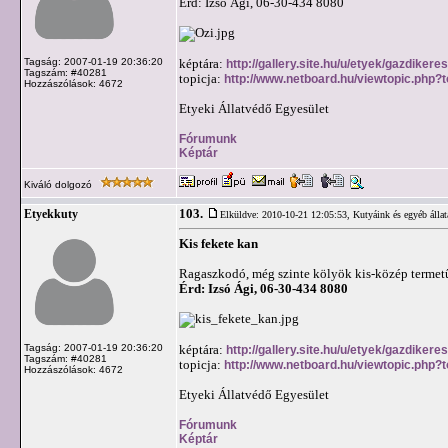
Érd: Izsó Ági, 06-30-434 8080
Tagság: 2007-01-19 20:36:20
képtára:
http://gallery.site.hu/u/etyek/gazdikeres
Tagszám: #40281
topicja:
http://www.netboard.hu/viewtopic.php
Hozzászólások: 4672
Etyeki Állatvédő Egyesület
Fórumunk
Képtár
Kiváló dolgozó
103.
Etyekkuty
Elküldve: 2010-10-21 12:05:53,
Kutyáink és egyéb állat
Kis fekete kan
Ragaszkodó, még szinte kölyök kis-közép termet
Érd: Izsó Ági, 06-30-434 8080
Tagság: 2007-01-19 20:36:20
képtára:
http://gallery.site.hu/u/etyek/gazdiker
Tagszám: #40281
topicja:
http://www.netboard.hu/viewtopic.php?
Hozzászólások: 4672
Etyeki Állatvédő Egyesület
Fórumunk
Képtár