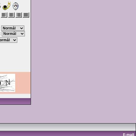
:
:
E-mail