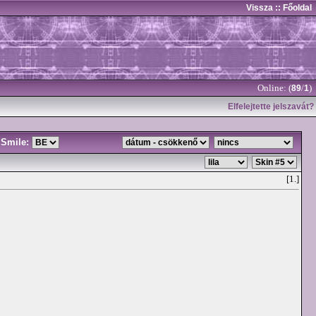
Vissza
:: Főoldal
Online: (
/
)
89
1
Elfelejtette jelszavát?
Smile:
[1.]