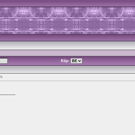
Kép:
!)
-------------