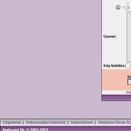
Üzenet:
Kép feltöltés:
Ír
Smi
Cégadatok
|
Felhasználási feltételek
|
Adatvédelem
|
Általános Fórum Sz
Netboard Bt. © 2001-2023.