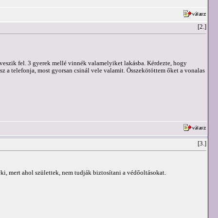
[2.]
veszik fel. 3 gyerek mellé vinnék valamelyiket lakásba. Kérdezte, hogy
z a telefonja, most gyorsan csinál vele valamit. Összekötöttem őket a vonalas
[3.]
ki, mert ahol születtek, nem tudják biztosítani a védőoltásokat.