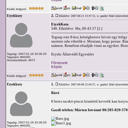
Kiváló dolgozó
2.
Etyekkuty
Elküldve: 2007-06-11 13:47:21,
w. gazdis! Báró (közvetített
EtyekKata
546. Elküldve: Ma, 09:43:57 [2.]
-------------------------------------------------------------------
Tegnap este 8-kor, kétségbeesve hívott egy hölgy
szerinte oda vihetők-e. Montam, hogy persze. Ráad
számon. Remélem eltudják vinni az egyiket. Bizto
Etyeki Állatvédő Egyesület
Tagság: 2007-01-19 20:36:20
Tagszám: #40281
Hozzászólások: 4672
Fórumunk
Képtár
Kiváló dolgozó
1.
Etyekkuty
Elküldve: 2007-06-08 22:04:37,
w. gazdis! Báró (közvetített
Báró
8 hetes tacskó-pincsi kismértű keverék kan kutyus
Gazdi telefon: Márton Istvánné 06/205-829-570
Tagság: 2007-01-19 20:36:20
Tagszám: #40281