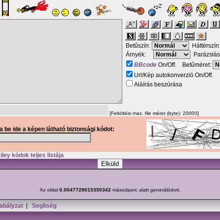
Betűszín:
Háttérszín
Árnyék:
Parázslás
BBcode
On/Off. Betűméret:
Url/Kép autokonverzió On/Off.
Aláírás beszúrása
[Feltöltési max. file méret (byte): 20000]
ja be ide a képen látható biztonsági kódot:
ley kódok teljes listája
Az oldal
0.0047729015350342
másodperc alatt generálódott.
abályzat
|
Segítség