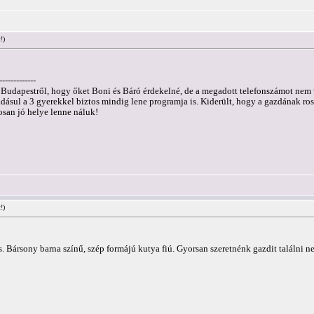
!)
-------------
 Budapestről, hogy őket Boni és Báró érdekelné, de a megadott telefonszámot nem 
ásul a 3 gyerekkel biztos mindig lene programja is. Kiderült, hogy a gazdának ross
san jó helye lenne náluk!
!)
. Bársony barna színű, szép formájú kutya fiú. Gyorsan szeretnénk gazdit találni ne