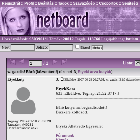
Regisztrál
:: Profil
:: Beállítás
:: Tagok
:: Szavazógép
:: Csoportok
:: Segítség
Hozzászólások:
9503901/1
Témák:
20612
Tagok:
113766
Legújabb tag:
batista
Név:
Jelszó:
Eltárol
Lista:
/ 1
w. gazdis! Báró (közvetített!)
(üzenet:
3
,
Etyeki árva kutyák
)
3.
Etyekkuty
Elküldve: 2007-06-28 20:27:05,
w. gazdis! Báró (közvetített
EtyekKata
633. Elküldve: Tegnap, 21:52:37 [7.]
-------------------------------------------------------------------
Báró kutya ma begazdisodott!
Bicskére költözött.
...
Tagság: 2007-01-19 20:36:20
Tagszám: #40281
Etyeki Állatvédő Egyesület
Hozzászólások: 4672
Fórumunk
Képtár