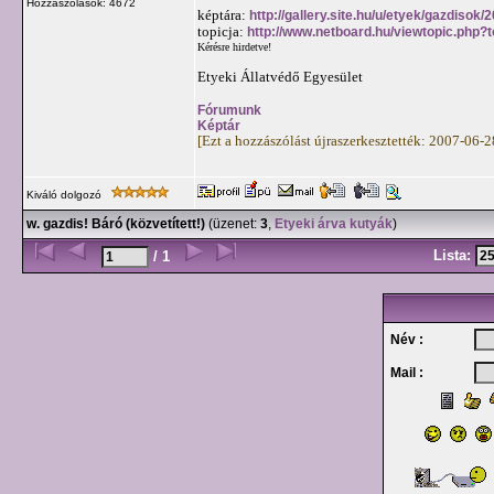
Hozzászólások: 4672
képtára:
http://gallery.site.hu/u/etyek/gazdisok/
topicja:
http://www.netboard.hu/viewtopic.php?
Kérésre hirdetve!
Etyeki Állatvédő Egyesület
Fórumunk
Képtár
[Ezt a hozzászólást újraszerkesztették: 2007-06-
Kiváló dolgozó
w. gazdis! Báró (közvetített!)
(üzenet:
3
,
Etyeki árva kutyák
)
Lista:
/ 1
Név :
Mail :