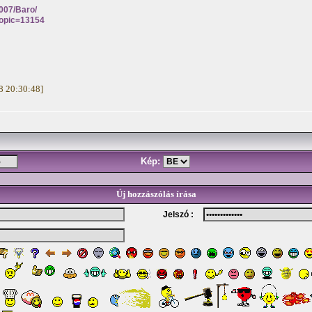
2007/Baro/
topic=13154
28 20:30:48]
Kép:
Új hozzászólás írása
Jelszó :