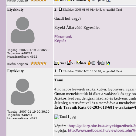
Kiváló dolgozó
2.
Etyekkuty
Elküldve: 2008-01-08 01:46:45,
w. gazdis! Tami
Gazdi hol vagy?
Etyeki Állatvédő Egyesület
Fórumunk
Képtár
Tagság: 2007-01-19 20:36:20
Tagszám: #40281
Hozzászólások: 4672
Kiváló dolgozó
1.
Etyekkuty
Elküldve: 2007-11-20 13:56:01,
w. gazdis! Tami
Tami
4 hónapos keverék szuka kutya. Gyönyörű, igazi ti
Onnan menekítettük ki őket a vadászok és egy bo
Játékos, kedves, de igazi házőrző és kedvenc csalá
Jelenleg a testvéreivel és a mamájáva a menhelyün
Érd: Travnik Kata 06-203-618-681
e-trakata@f
Tagság: 2007-01-19 20:36:20
Tagszám: #40281
Hozzászólások: 4672
képtára:
http://gallery.site.hu/u/etyek/gazdisok/
topicja:
http://www.netboard.hu/viewtopic.php?