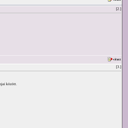
[2.]
[3.]
jai között.