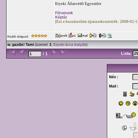
Etyeki Állatvédő Egyesület
Fórumunk
Képtár
[Ezt a hozzászólást újraszerkesztették: 2008-02-
Kiváló dolgozó
w. gazdis! Tami
(üzenet:
3
,
Etyeki árva kutyák
)
Lista:
/ 1
Név :
Mail :