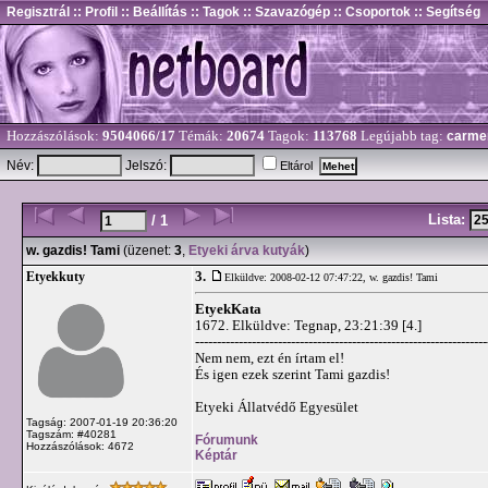
Regisztrál
:: Profil
:: Beállítás
:: Tagok
:: Szavazógép
:: Csoportok
:: Segítség
Hozzászólások:
9504066/17
Témák:
20674
Tagok:
113768
Legújabb tag:
carme
Név:
Jelszó:
Eltárol
Lista:
/ 1
w. gazdis! Tami
(üzenet:
3
,
Etyeki árva kutyák
)
3.
Etyekkuty
Elküldve: 2008-02-12 07:47:22,
w. gazdis! Tami
EtyekKata
1672. Elküldve: Tegnap, 23:21:39 [4.]
-------------------------------------------------------------------
Nem nem, ezt én írtam el!
És igen ezek szerint Tami gazdis!
Etyeki Állatvédő Egyesület
Tagság: 2007-01-19 20:36:20
Tagszám: #40281
Fórumunk
Hozzászólások: 4672
Képtár