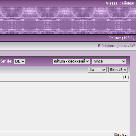
Vissza
:: Főoldal
Online: (
/
)
103
1
Elfelejtette jelszavát?
Smile:
[1.]