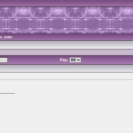
n_soler
Kép:
-------------