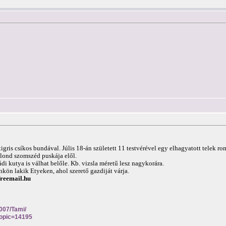
gris csíkos bundával. Júlis 18-án született 11 testvérével egy elhagyatott telek rom
lond szomszéd puskája elől.
di kutya is válhat belőle. Kb. vizsla méretű lesz nagykorára.
kön lakik Etyeken, ahol szerető gazdiját várja.
reemail.hu
2007/Tami/
topic=14195