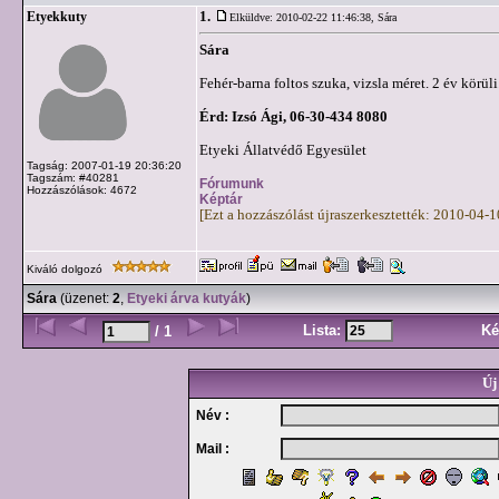
1.
Etyekkuty
Elküldve: 2010-02-22 11:46:38,
Sára
Sára
Fehér-barna foltos szuka, vizsla méret. 2 év körüli
Érd: Izsó Ági, 06-30-434 8080
Etyeki Állatvédő Egyesület
Tagság: 2007-01-19 20:36:20
Tagszám: #40281
Fórumunk
Hozzászólások: 4672
Képtár
[Ezt a hozzászólást újraszerkesztették: 2010-04-
Kiváló dolgozó
Sára
(üzenet:
2
,
Etyeki árva kutyák
)
Lista:
Ké
/ 1
Új
Név :
Mail :