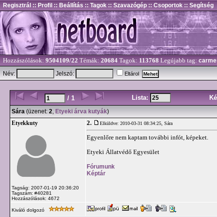
Regisztrál
:: Profil
:: Beállítás
:: Tagok
:: Szavazógép
:: Csoportok
:: Segítség
Hozzászólások:
9504109/22
Témák:
20684
Tagok:
113768
Legújabb tag:
carme
Név:
Jelszó:
Eltárol
Lista:
Ké
/ 1
Sára
(üzenet:
2
,
Etyeki árva kutyák
)
2.
Etyekkuty
Elküldve: 2010-03-31 08:34:25,
Sára
Egyenlőre nem kaptam további infót, képeket.
Etyeki Állatvédő Egyesület
Fórumunk
Képtár
Tagság: 2007-01-19 20:36:20
Tagszám: #40281
Hozzászólások: 4672
Kiváló dolgozó