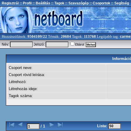
Regisztrál
:: Profil
:: Beállítás
:: Tagok
:: Szavazógép
:: Csoportok
:: Segítség
Hozzászólások:
9504109/22
Témák:
20684
Tagok:
113768
Legújabb tag:
carme
Név:
Jelszó:
Eltárol
Információ
Csoport neve:
Csoport rövid leírása:
Létrehozó:
Létrehozás ideje:
Tagok száma:
Lista:
/ 1