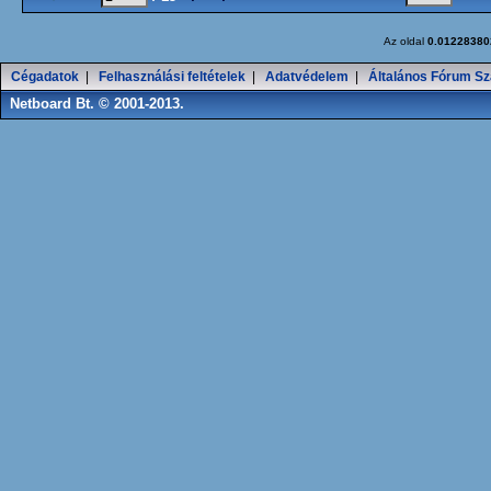
Az oldal
0.01228380
Cégadatok
|
Felhasználási feltételek
|
Adatvédelem
|
Általános Fórum Sz
Netboard Bt. © 2001-2013.