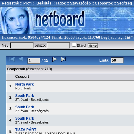
Regisztrál
:: Profil
:: Beállítás
:: Tagok
:: Szavazógép
:: Csoportok
:: Segítség
Hozzászólások:
9504024/124
Témák:
20663
Tagok:
113768
Legújabb tag:
carm
Név:
Jelszó:
Eltárol
Lista:
/ 15
Csoportok
(összesen:
719
)
Csoport
North Park
1.
North Park
South Park
2.
27. évad - Beszélgetés
South Park
3.
27. évad - Beszélgetés
South Park
4.
27. évad - Beszélgetés
TISZA PÁRT
5.
TISZA PÁRT 2026 - NYERNI FOGUNK!!!