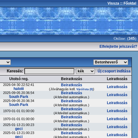
Vissza
:: Főoldal
Online: (
)
345
Elfelejtette jelszavát?
Keresés:
Új csoport indítása
Utolsó reg.
Beiratkozás
Leiratkozás
2026-04-30 22:52:41
Beiratkozás
Leiratkozás
haloiii
(Jóváhagyás kell.
)
Várólista (0)
2025-09-05 20:36:54
Beiratkozás
Leiratkozás
South Park
(A felvétel automatikus.)
2025-09-05 20:36:34
Beiratkozás
Leiratkozás
South Park
(A felvétel automatikus.)
Beiratkozás
Leiratkozás
1970-01-01 01:00:00
(A felvétel automatikus.)
Beiratkozás
Leiratkozás
1970-01-01 01:00:00
(A felvétel automatikus.)
2025-01-13 21:00:23
Beiratkozás
Leiratkozás
geci
(A felvétel automatikus.)
2025-01-13 21:00:23
Beiratkozás
Leiratkozás
geci
(A felvétel automatikus.)