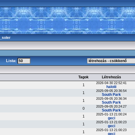
_soler
Lista:
Tagok
Létrehozás
2026-04-30 22:52:41
1
haloiii
2025-09-05 20:36:54
1
South Park
2025-09-05 20:36:34
1
South Park
2025-09-05 20:24:27
0
South Park
2025-01-13 21:00:24
1
geci
2025-01-13 21:00:23
1
geci
2025-01-13 21:00:23
1
geci