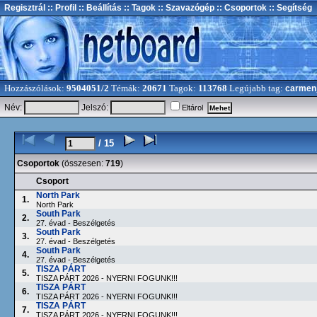
Regisztrál
:: Profil
:: Beállítás
:: Tagok
:: Szavazógép
:: Csoportok
:: Segítség
Hozzászólások:
9504051/2
Témák:
20671
Tagok:
113768
Legújabb tag:
carmen
Név:
Jelszó:
Eltárol
/ 15
Csoportok
(összesen:
719
)
Csoport
North Park
1.
North Park
South Park
2.
27. évad - Beszélgetés
South Park
3.
27. évad - Beszélgetés
South Park
4.
27. évad - Beszélgetés
TISZA PÁRT
5.
TISZA PÁRT 2026 - NYERNI FOGUNK!!!
TISZA PÁRT
6.
TISZA PÁRT 2026 - NYERNI FOGUNK!!!
TISZA PÁRT
7.
TISZA PÁRT 2026 - NYERNI FOGUNK!!!