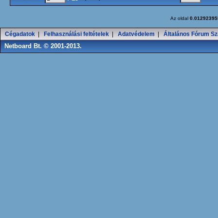
Az oldal
0.01292395
Cégadatok
|
Felhasználási feltételek
|
Adatvédelem
|
Általános Fórum Sz
Netboard Bt. © 2001-2013.