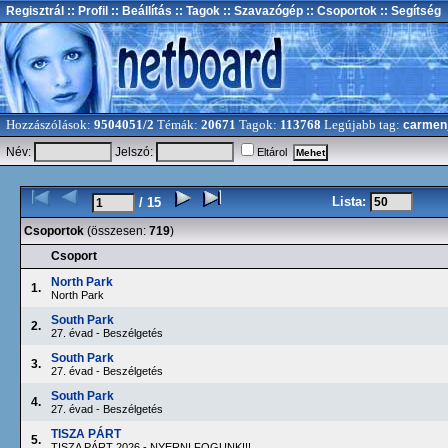
Regisztrál
:: Profil
:: Beállítás
:: Tagok
:: Szavazógép
:: Csoportok
:: Segítség
Hozzászólások:
9504051/2
Témák:
20671
Tagok:
113768
Legújabb tag:
carmen
Név:
Jelszó:
Eltárol
Lista:
/ 15
Csoportok
(összesen:
719
)
Csoport
North Park
1.
North Park
South Park
2.
27. évad - Beszélgetés
South Park
3.
27. évad - Beszélgetés
South Park
4.
27. évad - Beszélgetés
TISZA PÁRT
5.
TISZA PÁRT 2026 - NYERNI FOGUNK!!!