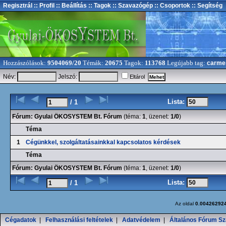
Regisztrál
:: Profil
:: Beállítás
:: Tagok
:: Szavazógép
:: Csoportok
:: Segítség
Hozzászólások:
9504069/20
Témák:
20675
Tagok:
113768
Legújabb tag:
carme
Név:
Jelszó:
Eltárol
Lista:
/ 1
Fórum:
Gyulai ÖKOSYSTEM Bt. Fórum
(téma:
1
, üzenet:
1/0
)
Téma
1
Cégünkkel, szolgáltatásainkkal kapcsolatos kérdések
Téma
Fórum:
Gyulai ÖKOSYSTEM Bt. Fórum
(téma:
1
, üzenet:
1/0
)
Lista:
/ 1
Az oldal
0.00426292
Cégadatok
|
Felhasználási feltételek
|
Adatvédelem
|
Általános Fórum Sz