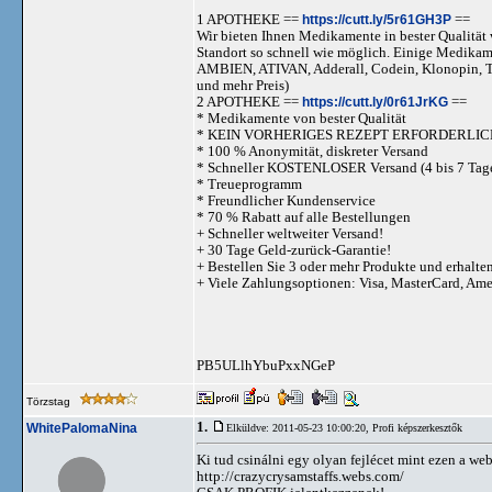
1 APOTHEKE ==
https://cutt.ly/5r61GH3P
==
Wir bieten Ihnen Medikamente in bester Qualität w
Standort so schnell wie möglich. Einige Medika
AMBIEN, ATIVAN, Adderall, Codein, Klonopi
und mehr Preis)
2 APOTHEKE ==
https://cutt.ly/0r61JrKG
==
* Medikamente von bester Qualität
* KEIN VORHERIGES REZEPT ERFORDERLIC
* 100 % Anonymität, diskreter Versand
* Schneller KOSTENLOSER Versand (4 bis 7 Tag
* Treueprogramm
* Freundlicher Kundenservice
* 70 % Rabatt auf alle Bestellungen
+ Schneller weltweiter Versand!
+ 30 Tage Geld-zurück-Garantie!
+ Bestellen Sie 3 oder mehr Produkte und erhalte
+ Viele Zahlungsoptionen: Visa, MasterCard, Am
PB5ULlhYbuPxxNGeP
Törzstag
1.
WhitePalomaNina
Elküldve: 2011-05-23 10:00:20,
Profi képszerkesztők
Ki tud csinálni egy olyan fejlécet mint ezen a we
http://crazycrysamstaffs.webs.com/