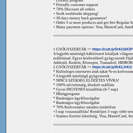
* Loyalty program
* Friendly customer support
* 70% Discount all orders
+ Swift worldwide shipping!
+ 30 days money back guarantee!
+ Order 3 or more products and get free Regular A
+ Many payment options: Visa, MasterCard, Ame
======================================
1 GYÓGYSZERTÁR ==
https://cutt.ly/5r61GH3P
A legjobb minőségű kábítószert kínáljuk világszer
szállítással. Egyes kézbesíthető gyógyszerek 
Adderall, Kodein, Klonopin, Tramadoil, HID
2 GYÓGYSZERTÁR ==
https://cutt.ly/0r61JrKG
* Különleges internetes árak (akár %-os kedvezmé
* A legjobb minőségű gyógyszerek
* NINCS SZÜKSÉG ELŐZETES VÍVRA!
* 100% névtelenség, diszkrét szállítás
* Gyors INGYENES kiszállítás (4-7 nap)
* Hűségprogram
* Barátságos ügyfélszolgálat
* Barátságos ügyfélszolgálat
* 70% Kedvezmény minden rendelésre
+3 nap visszaszállítás! Rendeljen 3 vagy több term
+ Számos fizetési lehetőség: Visa, MasterCard, 
======================================