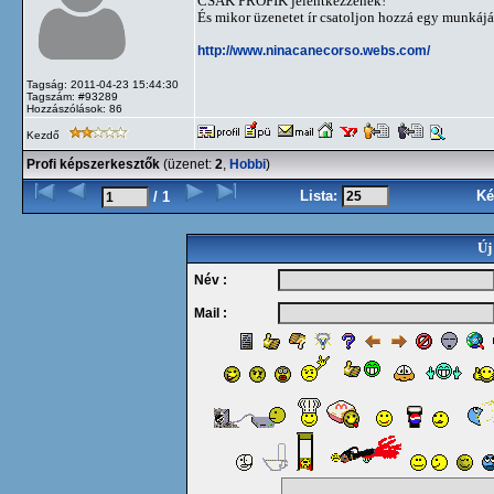
CSAK PROFIK jelentkezzenek!
És mikor üzenetet ír csatoljon hozzá egy munkáját
http://www.ninacanecorso.webs.com/
Tagság: 2011-04-23 15:44:30
Tagszám: #93289
Hozzászólások: 86
Kezdő
Profi képszerkesztők
(üzenet:
2
,
Hobbi
)
Lista:
Ké
/ 1
Új
Név :
Mail :