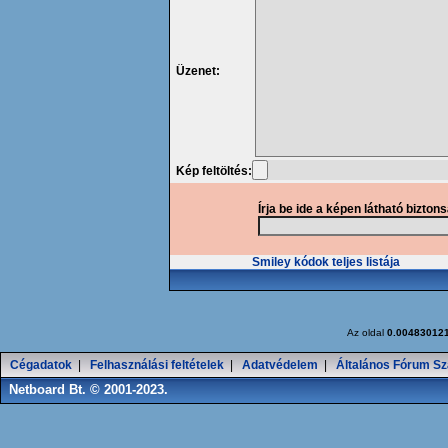
Üzenet:
Kép feltöltés:
Írja be ide a képen látható bizton
Smiley kódok teljes listája
Az oldal
0.00483012
Cégadatok
|
Felhasználási feltételek
|
Adatvédelem
|
Általános Fórum Sz
Netboard Bt. © 2001-2023.