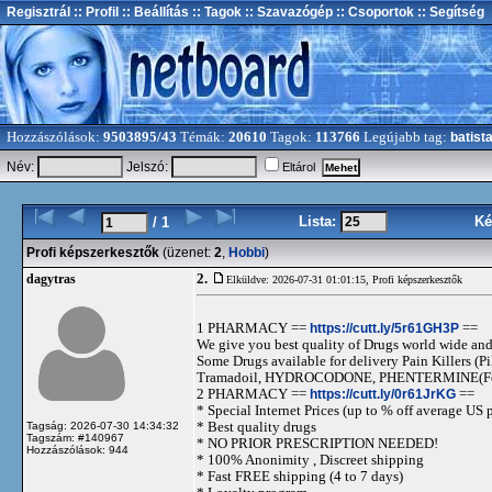
Regisztrál
:: Profil
:: Beállítás
:: Tagok
:: Szavazógép
:: Csoportok
:: Segítség
Hozzászólások:
9503895/43
Témák:
20610
Tagok:
113766
Legújabb tag:
batist
Név:
Jelszó:
Eltárol
Lista:
Ké
/ 1
Profi képszerkesztők
(üzenet:
2
,
Hobbi
)
2.
dagytras
Elküldve: 2026-07-31 01:01:15,
Profi képszerkesztők
1 PHARMACY ==
https://cutt.ly/5r61GH3P
==
We give you best quality of Drugs world wide and h
Some Drugs available for delivery Pain Killers
Tramadoil, HYDROCODONE, PHENTERMINE(For 
2 PHARMACY ==
https://cutt.ly/0r61JrKG
==
* Special Internet Prices (up to % off average US p
* Best quality drugs
Tagság: 2026-07-30 14:34:32
Tagszám: #140967
* NO PRIOR PRESCRIPTION NEEDED!
Hozzászólások: 944
* 100% Anonimity , Discreet shipping
* Fast FREE shipping (4 to 7 days)