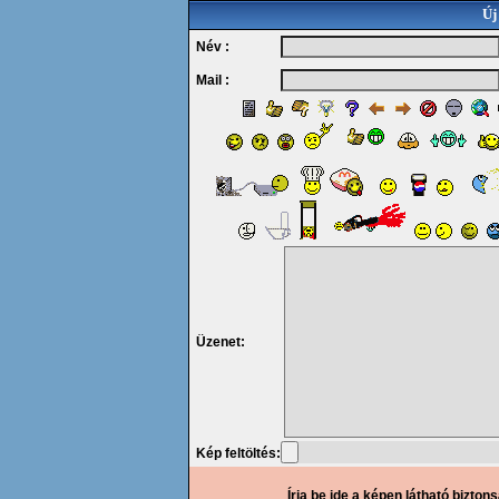
Új
Név :
Mail :
Üzenet:
Kép feltöltés:
Írja be ide a képen látható bizton