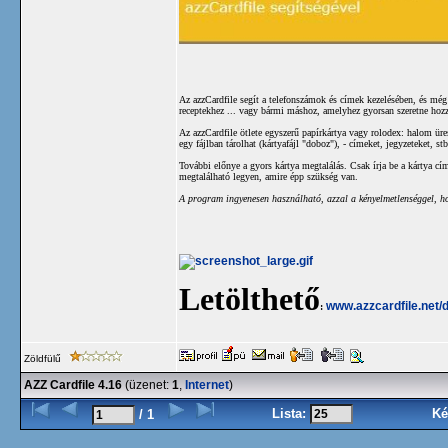
Az azzCardfile segít a telefonszámok és címek kezelésében, és még
receptekhez ... vagy bármi máshoz, amelyhez gyorsan szeretne hozz
Az azzCardfile ötlete egyszerű papírkártya vagy rolodex: halom ür
egy fájlban tárolhat (kártyafájl "doboz"), - címeket, jegyzeteket, stb
További előnye a gyors kártya megtalálás. Csak írja be a kártya c
megtalálható legyen, amire épp szükség van.
A program ingyenesen használható, azzal a kényelmetlenséggel, ho
Letölthető
www.azzcardfile.net/
:
Zöldfülű
AZZ Cardfile 4.16
(üzenet:
1
,
Internet
)
Lista:
Ké
/ 1