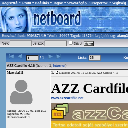
Regisztrál
:: Profil
:: Beállítás
:: Tagok
:: Szavazógép
:: Csoportok
:: Segítség
Hozzászólások:
9503871/19
Témák:
20607
Tagok:
113764
Legújabb tag:
xiang
Név:
Jelszó:
Eltárol
Lista:
Ké
/ 1
AZZ Cardfile 4.16
(üzenet:
1
,
Internet
)
1.
Mazsola111
Elküldve: 2021-09-11 02:25:22,
AZZ Cardfile 4.16
AZZ Cardfile
www.azzcardfile.net
Tagság: 2009-10-01 14:51:13
Tagszám: #78250
Hozzászólások: 1