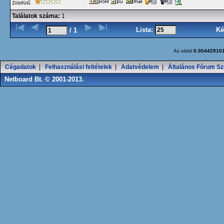
Zöldfülű
Találatok száma:
1
Lista:
Ké
/ 1
Az oldal
0.00442910
Cégadatok
|
Felhasználási feltételek
|
Adatvédelem
|
Általános Fórum Sz
Netboard Bt. © 2001-2013.