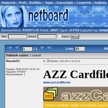
Regisztrál
:: Profil
:: Beállítás
:: Tagok
:: Szavazógép
:: Csoportok
:: Segítség
Hozzászólások:
9503871/19
Témák:
20607
Tagok:
113764
Legújabb tag:
xiang
Név:
Jelszó:
Eltárol
Lista:
Ké
/ 1
Találatok száma:
1 üzenet
1.
Mazsola111
Elküldve: 2021-09-11 02:25:22
AZZ Cardfile
Tagság: 2009-10-01 14:51:13
Tagszám: #78250
Hozzászólások: 1
www.azzcardfile.net