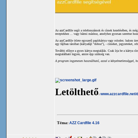
Az azzCardfile segít a telefonszámok és címek kezelésében, és még
receptekhez ... vagy bármi máshoz, amelyhez gyorsan szeretne hozz
Az azzCardfile ötlete egyszerű papírkártya vagy rolodex: halom ür
egy fájlban tárolhat (kártyafájl "doboz"), - címeket, jegyzeteket, stb
További előnye a gyors kártya megtalálás. Csak írja be a kártya c
megtalálható legyen, amire épp szükség van.
A program ingyenesen használható, azzal a kényelmetlenséggel, ho
Letölthető
www.azzcardfile.net/
:
Téma:
AZZ Cardfile 4.16