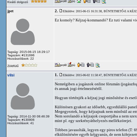
Kiváló dolgozó
2.
jpet
Elküldve: 2015-06-15 16:31:38,
BÜNTETHETŐ-E A KÉJZ
Ez komoly? Kéjzaj-kommandó? Ez tuti valami vic
Tagság: 2015-06-15 16:29:17
Tagszám: #131696
Hozzászólások: 22
Zöldfülű
1.
vilsi
Elküldve: 2015-06-02 11:58:47,
BÜNTETHETŐ-E A KÉJZ
Nemrégiben a jogászok online fórumán (jogászfogá
és annak jogi értelmezéséről.
Hogyan történjék a kéjzaj jogi minősítése és eset
Különösen gyakori az idősebb, egyedülálló panel-
Megegyeztek, hogy kéjzajnak nem minősül az emész
Nem sorolandó a kéjzajok csoportjába a nem szexuá
Tagság: 2014-11-30 08:46:39
Tagszám: #130906
mint pl. egy szekrényáthelyezés mellékzörejei.
Hozzászólások: 41
Többen javasolták, legyen egy piros telefon (T: 69
elkülönítésére egyéb kéjgyanús, de nem kifejezet