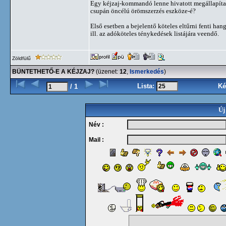
Egy kéjzaj-kommandó lenne hivatott megállapítan
csupán öncélú örömszerzés eszköze-é?
Első esetben a bejelentő köteles eltűrni fenti h
ill. az adóköteles ténykedések listájára veendő.
Zöldfülű
BÜNTETHETŐ-E A KÉJZAJ?
(üzenet:
12
,
Ismerkedés
)
Lista:
Ké
/ 1
Új
Név :
Mail :