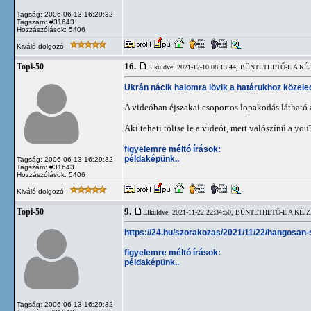
Tagság: 2006-06-13 16:29:32
Tagszám: #31643
Hozzászólások: 5406
Kiváló dolgozó
16.
Topi-50
Elküldve: 2021-12-10 08:13:44,
BÜNTETHETŐ-E A KÉJ
Ukrán nácik halomra lövik a határukhoz közele
A videóban éjszakai csoportos lopakodás látható az
Aki teheti töltse le a videót, mert valószínű a you
figyelemre méltó írások:
példaképünk..
Tagság: 2006-06-13 16:29:32
Tagszám: #31643
Hozzászólások: 5406
Kiváló dolgozó
9.
Topi-50
Elküldve: 2021-11-22 22:34:50,
BÜNTETHETŐ-E A KÉJZ
https://24.hu/szorakozas/2021/11/22/hangosan
figyelemre méltó írások:
példaképünk..
Tagság: 2006-06-13 16:29:32