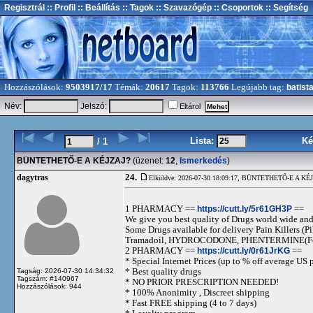
Regisztrál
:: Profil
:: Beállítás
:: Tagok
:: Szavazógép
:: Csoportok
:: Segítség
Hozzászólások:
9503917/17
Témák:
20617
Tagok:
113766
Legújabb tag:
batist
Név:
Jelszó:
Eltárol
Lista:
Ké
/ 1
BÜNTETHETŐ-E A KÉJZAJ?
(üzenet:
12
,
Ismerkedés
)
24.
dagytras
Elküldve: 2026-07-30 18:09:17,
BÜNTETHETŐ-E A KÉJ
1 PHARMACY ==
https://cutt.ly/5r61GH3P
==
We give you best quality of Drugs world wide and h
Some Drugs available for delivery Pain Killers
Tramadoil, HYDROCODONE, PHENTERMINE(For 
2 PHARMACY ==
https://cutt.ly/0r61JrKG
==
* Special Internet Prices (up to % off average US p
* Best quality drugs
Tagság: 2026-07-30 14:34:32
Tagszám: #140967
* NO PRIOR PRESCRIPTION NEEDED!
Hozzászólások: 944
* 100% Anonimity , Discreet shipping
* Fast FREE shipping (4 to 7 days)