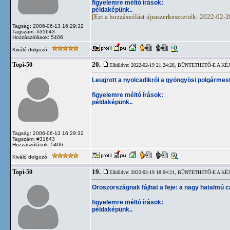
figyelemre méltó írások:
példaképünk..
[Ezt a hozzászólást újraszerkesztették: 2022-02-
Tagság: 2006-06-13 16:29:32
Tagszám: #31643
Hozzászólások: 5406
Kiváló dolgozó
20.
Topi-50
Elküldve: 2022-02-19 21:24:28,
BÜNTETHETŐ-E A KÉJ
Leugrott a nyolcadikról a gyöngyösi polgármes
figyelemre méltó írások:
példaképünk..
Tagság: 2006-06-13 16:29:32
Tagszám: #31643
Hozzászólások: 5406
Kiváló dolgozó
19.
Topi-50
Elküldve: 2022-02-19 18:04:21,
BÜNTETHETŐ-E A KÉJ
Oroszországnak fájhat a feje: a nagy hatalmú 
figyelemre méltó írások:
példaképünk..