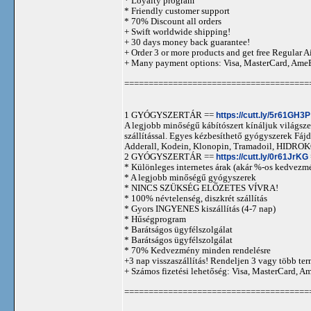
* Loyalty program
* Friendly customer support
* 70% Discount all orders
+ Swift worldwide shipping!
+ 30 days money back guarantee!
+ Order 3 or more products and get free Regular A
+ Many payment options: Visa, MasterCard, Ame
======================================
1 GYÓGYSZERTÁR ==
https://cutt.ly/5r61GH3P
A legjobb minőségű kábítószert kínáljuk világszer
szállítással. Egyes kézbesíthető gyógyszerek 
Adderall, Kodein, Klonopin, Tramadoil, HID
2 GYÓGYSZERTÁR ==
https://cutt.ly/0r61JrKG
* Különleges internetes árak (akár %-os kedvezmé
* A legjobb minőségű gyógyszerek
* NINCS SZÜKSÉG ELŐZETES VÍVRA!
* 100% névtelenség, diszkrét szállítás
* Gyors INGYENES kiszállítás (4-7 nap)
* Hűségprogram
* Barátságos ügyfélszolgálat
* Barátságos ügyfélszolgálat
* 70% Kedvezmény minden rendelésre
+3 nap visszaszállítás! Rendeljen 3 vagy több term
+ Számos fizetési lehetőség: Visa, MasterCard, 
======================================