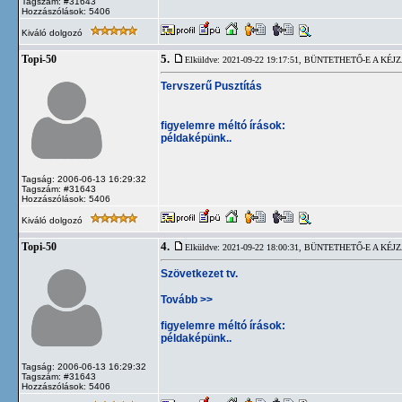
Tagszám: #31643
Hozzászólások: 5406
Kiváló dolgozó
5.
Topi-50
Elküldve: 2021-09-22 19:17:51,
BÜNTETHETŐ-E A KÉJZ
Tervszerű Pusztítás
figyelemre méltó írások:
példaképünk..
Tagság: 2006-06-13 16:29:32
Tagszám: #31643
Hozzászólások: 5406
Kiváló dolgozó
4.
Topi-50
Elküldve: 2021-09-22 18:00:31,
BÜNTETHETŐ-E A KÉJZ
Szövetkezet tv.
Tovább >>
figyelemre méltó írások:
példaképünk..
Tagság: 2006-06-13 16:29:32
Tagszám: #31643
Hozzászólások: 5406