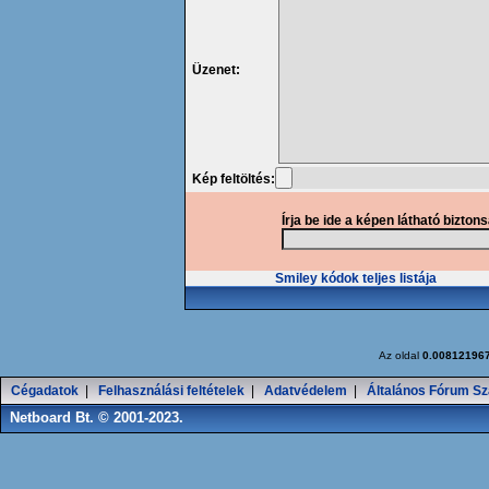
Üzenet:
Kép feltöltés:
Írja be ide a képen látható bizton
Smiley kódok teljes listája
Az oldal
0.00812196
Cégadatok
|
Felhasználási feltételek
|
Adatvédelem
|
Általános Fórum Sz
Netboard Bt. © 2001-2023.