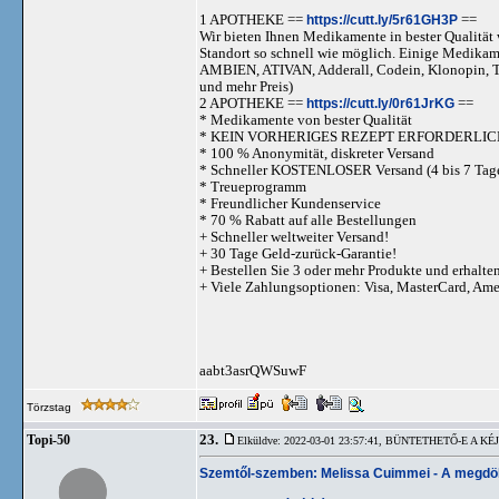
1 APOTHEKE ==
https://cutt.ly/5r61GH3P
==
Wir bieten Ihnen Medikamente in bester Qualität w
Standort so schnell wie möglich. Einige Medika
AMBIEN, ATIVAN, Adderall, Codein, Klonopi
und mehr Preis)
2 APOTHEKE ==
https://cutt.ly/0r61JrKG
==
* Medikamente von bester Qualität
* KEIN VORHERIGES REZEPT ERFORDERLIC
* 100 % Anonymität, diskreter Versand
* Schneller KOSTENLOSER Versand (4 bis 7 Tag
* Treueprogramm
* Freundlicher Kundenservice
* 70 % Rabatt auf alle Bestellungen
+ Schneller weltweiter Versand!
+ 30 Tage Geld-zurück-Garantie!
+ Bestellen Sie 3 oder mehr Produkte und erhalte
+ Viele Zahlungsoptionen: Visa, MasterCard, Am
aabt3asrQWSuwF
Törzstag
23.
Topi-50
Elküldve: 2022-03-01 23:57:41,
BÜNTETHETŐ-E A KÉJ
Szemtől-szemben: Melissa Cuimmei - A megdöbbe