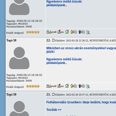
figyelemre méltó írások:
példaképünk..
Tagság: 2006-06-13 16:29:32
Tagszám: #31643
Hozzászólások: 5406
Kiváló dolgozó
22.
Topi-50
Elküldve: 2022-02-28 22:36:52,
BÜNTETHETŐ-E A KÉJ
Miközben az orosz-ukrán eseményekkel vagyunk 
játék!
figyelemre méltó írások:
példaképünk..
Tagság: 2006-06-13 16:29:32
Tagszám: #31643
Hozzászólások: 5406
Kiváló dolgozó
21.
Topi-50
Elküldve: 2022-02-28 20:37:15,
BÜNTETHETŐ-E A KÉJ
Felháborodás Izraelben: Ideje belátni, hogy kud
Tovább >>